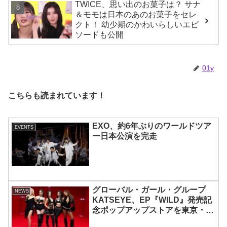
TWICE、思い出のお菓子は？ サナ
これを紹介
＆モモは日本のあのお菓子をセレ
クト！ 幼少期のかわいらしいエピ
ソードも公開
01y
こちらも読まれています！
EXO、約6年ぶりのワールドツア
EVENTS
ー日本公演を完走
グローバル・ガール・グループ
NEWS
KATSEYE、EP『WILD』発売記
念ポップアップストアを東京・原
宿で開催 限定グッズも登場