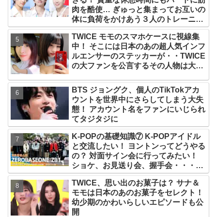
肉を酷使… ぎゅっと集まってお互いの
体に負荷をかけあう３人のトレーニン
グ風景がかわいすぎるとファンくぎづ
TWICE モモのスマホケースに視線集
け
中！ そこには日本のあの超人気インフ
ルエンサーのステッカーが・・TWICE
の大ファンを公言するその人物は大よ
ろこび！ まさに「成功したファン」だ
と話題沸騰
BTS ジョングク、個人のTikTokアカ
ウントを世界中にさらしてしまう大失
態！ アカウント名をファンにいじられ
てタジタジに
K-POPの基礎知識⑦ K-POPアイドル
と交流したい！ ヨントンってどうやる
の？ 対面サイン会に行ってみたい！
ショケ、お見送り会、握手会・・・リ
リースイベントあれこれを紹介
TWICE、思い出のお菓子は？ サナ＆
モモは日本のあのお菓子をセレクト！
幼少期のかわいらしいエピソードも公
開