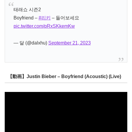
태래쇼 시즌2
Boyfriend –
#리키
– 들어보세요
pic.twitter.com/pRxSKkemKw
— 달 (@dalxhu)
September 21, 2023
【動画】Justin Bieber – Boyfriend (Acoustic) (Live)