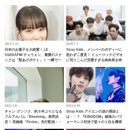
壊れていくメンバーたちに大爆笑
がなんと内向型に・・「なんか申し
訳ない」
2023.3.25
2020.7.3
日本のお菓子を大絶賛！ LE
Stray Kids、メンバーのボディーに
SSERAFIM チェウォン、最愛のスナ
思わず二度見！ ミュージックビデオ
ックは「堅あげポテト」！ 一瞬で一
に写りこんだ完璧すぎる肉体美を持
番好きなお菓子に昇格！「日本のポ
つメンバーとは一体？
テチは種類が多くておいしい」
2022.3.8
2021.4.30
チャン･グンソク、約５年ぶりとなる
Stray Kids アイエンの涙の理由と
フルアルバム「Blooming」発売決
は・・？ 『KINGDOM』破格のパフ
定！ 収録曲「Fiction」先行配信・・
ォーマンス対決で堂々の１位を獲得
LINE MUSIC再生キャンペーンも
したのは・・[ネタバレあり]