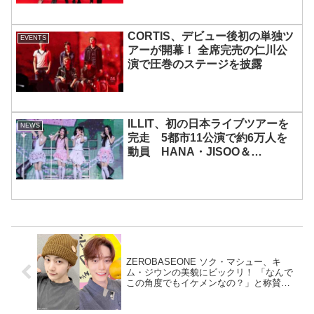
CORTIS、デビュー後初の単独ツ
EVENTS
アーが開幕！ 全席完売の仁川公
演で圧巻のステージを披露
ILLIT、初の日本ライブツアーを
NEWS
完走 5都市11公演で約6万人を
動員 HANA・JISOO＆
MOMOKAとのスペシャルコラボ
も実現
ZEROBASEONE ソク・マシュー、キ
ム・ジウンの美貌にビックリ！ 「なんで
この角度でもイケメンなの？」と称賛が
止まらない… 初めて会ったときの衝撃を
今も忘れられないことを明かす