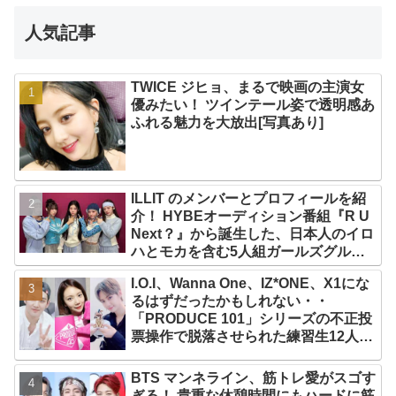
人気記事
TWICE ジヒョ、まるで映画の主演女
優みたい！ ツインテール姿で透明感あ
ふれる魅力を大放出[写真あり]
ILLIT のメンバーとプロフィールを紹
介！ HYBEオーディション番組『R U
Next？』から誕生した、日本人のイロ
ハとモカを含む5人組ガールズグルー
プ！ デビュー曲「Magnetic」がいき
I.O.I、Wanna One、IZ*ONE、X1にな
なりの大ヒット
るはずだったかもしれない・・
「PRODUCE 101」シリーズの不正投
票操作で脱落させられた練習生12人の
氏名が公表
BTS マンネライン、筋トレ愛がスゴす
ぎる！ 貴重な休憩時間にもハードに筋