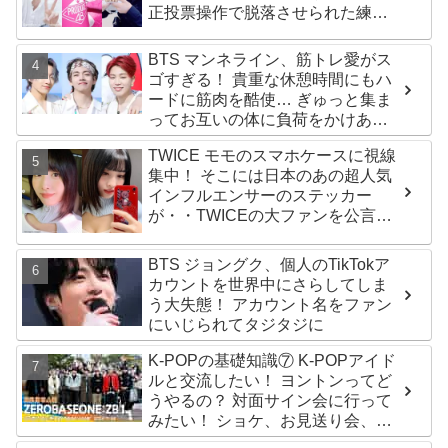
正投票操作で脱落させられた練習
生12人の氏名が公表
BTS マンネライン、筋トレ愛がス
ゴすぎる！ 貴重な休憩時間にもハ
ードに筋肉を酷使… ぎゅっと集ま
ってお互いの体に負荷をかけあう
３人のトレーニング風景がかわい
TWICE モモのスマホケースに視線
すぎるとファンくぎづけ
集中！ そこには日本のあの超人気
インフルエンサーのステッカー
が・・TWICEの大ファンを公言す
るその人物は大よろこび！ まさに
「成功したファン」だと話題沸騰
BTS ジョングク、個人のTikTokア
カウントを世界中にさらしてしま
う大失態！ アカウント名をファン
にいじられてタジタジに
K-POPの基礎知識⑦ K-POPアイド
ルと交流したい！ ヨントンってど
うやるの？ 対面サイン会に行って
みたい！ ショケ、お見送り会、握
手会・・・リリースイベントあれ