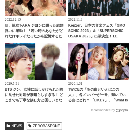
2022.12.13
2022.11.8
IU、親友T-ARA ジヨンに贈った結婚
Kep1er、日本の音楽フェス「GMO
祝いに感動！ 「若い時のあなたがど
SONIC 2023」＆「SUPERSONIC
れだけキレイだったかを記憶するた
OSAKA 2023」出演決定！ LE
めに…」 センスの光るプレゼントと
SSERAFIMもラインナップに！ 来年
そこに込められた深い愛情に注目
１月が待ちきれない
2020.5.31
2020.1.31
BTS ジン、女性に話しかけられた際
TWICEの「あの曲といえばこの
に見せた対応が素晴らしすぎる！ ど
人」、各メンバーが一番、輝いてい
こまでも丁寧な接し方と優しいまな
る曲はどれ？ 「LIKEY」、「What Is
ざしはまるで王子様のよう… ジンの
Love」、「Feel Special」・・
Recommended by
美しい人柄があらわれているとファ
ン感動
NEWS
ZEROBASEONE