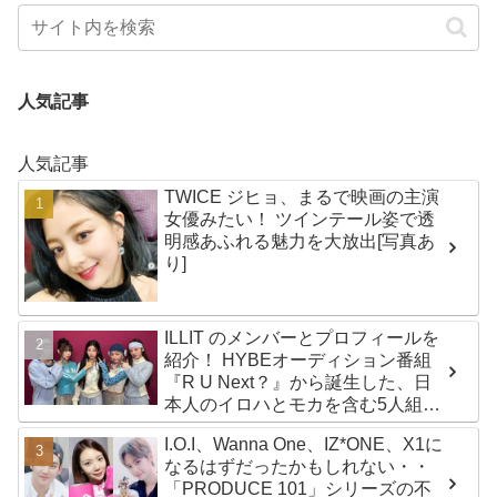
人気記事
人気記事
TWICE ジヒョ、まるで映画の主演
女優みたい！ ツインテール姿で透
明感あふれる魅力を大放出[写真あ
り]
ILLIT のメンバーとプロフィールを
紹介！ HYBEオーディション番組
『R U Next？』から誕生した、日
本人のイロハとモカを含む5人組ガ
ールズグループ！ デビュー曲
I.O.I、Wanna One、IZ*ONE、X1に
「Magnetic」がいきなりの大ヒッ
なるはずだったかもしれない・・
ト
「PRODUCE 101」シリーズの不