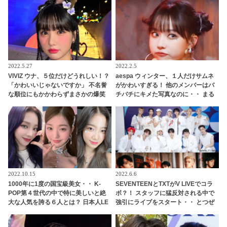
2022.5.27
2022.2.5
VIVIZ ウナ、５位だけどうれしい！？
aespa ウィンター、１人だけサムネ
「かわいいじゃないですか」 不名誉
がかわいすぎる！ 他のメンバーはバ
な順位にもかかわらずまさかの爆笑
チバチにキメた写真なのに・・ まる
コメント！ メンバーは失笑・・ ウナ
でおまんじゅうのような愛らしいビ
らしさ全開でスタジオの空気を和ま
ジュアルに思わず再生する人続出
せる
2022.10.15
2022.6.6
1000年に1度の国宝級美女・・ K-
SEVENTEENとTXTがV LIVEでコラ
POP第４世代の中で特に美しいと絶
ボ？！ スタッフに猛反対される中で
大な人気を誇る６人とは？ 日本人LE
強引にライブをスタート・・ とつぜ
SSERAFIMのカズハも
んの「コラボ」発言に両アーティス
トのファンが大興奮