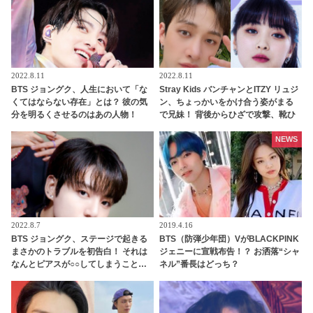
2022.8.11
2022.8.11
BTS ジョングク、人生において「な
Stray Kids バンチャンとITZY リュジ
くてはならない存在」とは？ 彼の気
ン、ちょっかいをかけ合う姿がまる
分を明るくさせるのはあの人物！
で兄妹！ 背後からひざで攻撃、靴ひ
「○○がいないとダメ」 彼のストレー
もでいたずら・・ ほほえましすぎる
トな本音に感動
JYPアーティストのやり取りにほっこ
NEWS
り
2022.8.7
2019.4.16
BTS ジョングク、ステージで起きる
BTS（防弾少年団）VがBLACKPINK
まさかのトラブルを初告白！ それは
ジェニーに宣戦布告！？ お洒落“シャ
なんとピアスが○○してしまうこと…
ネル”番長はどっち？
彼が明かしたその知られざるエピソ
ードにびっくり