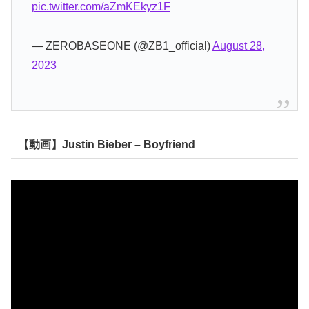
pic.twitter.com/aZmKEkyz1F
— ZEROBASEONE (@ZB1_official)
August 28,
2023
【動画】Justin Bieber – Boyfriend