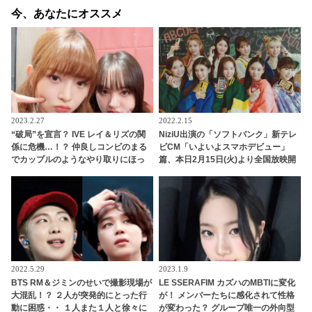
今、あなたにオススメ
2023.2.27
2022.2.15
“破局”を宣言？ IVE レイ＆リズの関
NiziU出演の「ソフトバンク」新テレ
係に危機…！？ 仲良しコンビのまる
ビCM「いよいよスマホデビュー」
でカップルのようなやり取りにほっ
篇、本日2月15日(火)より全国放映開
こり
始、メンバーのスペシャルインタビ
ューも同時公開
2022.5.29
2023.1.9
BTS RM＆ジミンのせいで撮影現場が
LE SSERAFIM カズハのMBTIに変化
大混乱！？ ２人が突発的にとった行
が！ メンバーたちに感化されて性格
動に困惑・・ １人また１人と徐々に
が変わった？ グループ唯一の外向型