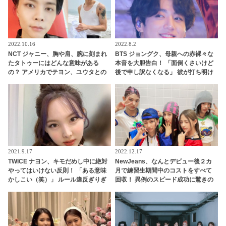
2022.10.16
2022.8.2
NCT ジャニー、胸や肩、腕に刻まれ
BTS ジョングク、母親への赤裸々な
たタトゥーにはどんな意味がある
本音を大胆告白！ 「面倒くさいけど
の？ アメリカでテヨン、ユウタとの
後で申し訳なくなる」 彼が打ち明け
お揃いもゲット！？
た悩みにファンも共感… 親孝行な彼
のエピソードにほっこり
2021.9.17
2022.12.17
TWICE ナヨン、キモだめし中に絶対
NewJeans、なんとデビュー後２カ
やってはいけない反則！ 「ある意味
月で練習生期間中のコストをすべて
かしこい（笑）」 ルール違反ぎりぎ
回収！ 異例のスピード成功に驚きの
りの、とんでもない行為に大爆笑
声・・ 早くも給料をゲットしたメン
バーたちのお金の使い道は・・？