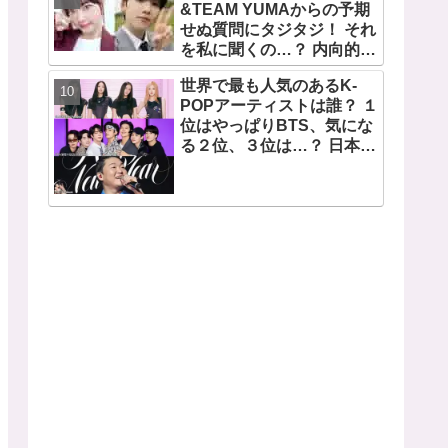
望から生まれた歌」
&TEAM YUMAからの予期
せぬ質問にタジタジ！ それ
を私に聞くの…？ 内向的で
あるからこそ答えに困る彼
世界で最も人気のあるK-
女のリアクションがかわい
POPアーティストは誰？ １
すぎる
位はやっぱりBTS、気にな
る２位、３位は…？ 日本の
ランキングにはKARA、少
女時代もランクイン！ 各国
の個性あふれるデータに注
目殺到