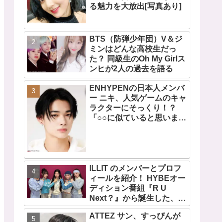
る魅力を大放出[写真あり]
BTS（防弾少年団）V＆ジ
ミンはどんな高校生だっ
た？ 同級生のOh My Girlス
ンヒが2人の過去を語る
ENHYPENの日本人メンバ
ー ニキ、人気ゲームのキャ
ラクターにそっくり！？
「○○に似ていると思いま
す」と正直な本音を自ら告
白・・ あまりにもそっくり
な見た目にファン大爆笑
「客観的な視点で自分を見
てるねｗｗ」
ILLIT のメンバーとプロフ
ィールを紹介！ HYBEオー
ディション番組『R U
Next？』から誕生した、日
本人のイロハとモカを含む
ATTEZ サン、すっぴんが
5人組ガールズグループ！