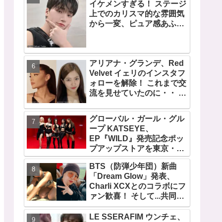
イケメンすぎる！ ステージ
デビュー曲「Magnetic」が
上でのカリスマ的な雰囲気
いきなりの大ヒット
から一変、ピュア感あふれ
るビジュアルに視線殺到
アリアナ・グランデ、Red
Velvet イェリのインスタフ
ォローを解除！ これまで交
流を見せていたのに・・ 一
体なぜ！？ ファンがその理
由を推測
グローバル・ガール・グル
ープ KATSEYE、
EP『WILD』発売記念ポッ
プアップストアを東京・原
宿で開催 限定グッズも登
BTS（防弾少年団）新曲
場
「Dream Glow」発表、
Charli XCXとのコラボにフ
ァン歓喜！ そして...共同制
作者が明かすジミンへの思
い「彼の夢、そして彼の絶
LE SSERAFIM ウンチェ、