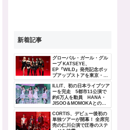
新着記事
グローバル・ガール・グル
ープ KATSEYE、
EP『WILD』発売記念ポッ
プアップストアを東京・原
宿で開催 限定グッズも登
ILLIT、初の日本ライブツア
場
ーを完走 5都市11公演で
約6万人を動員 HANA・
JISOO＆MOMOKAとのス
ペシャルコラボも実現
CORTIS、デビュー後初の
単独ツアーが開幕！ 全席完
売の仁川公演で圧巻のステ