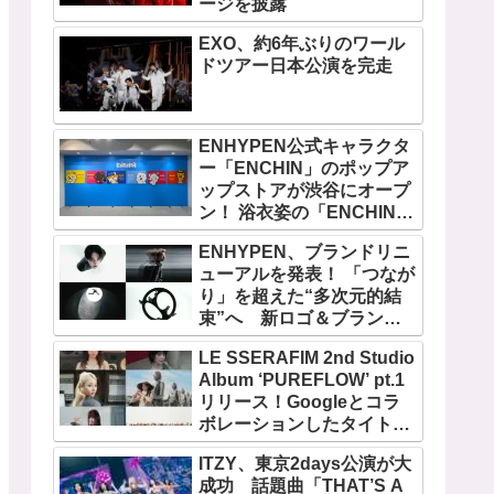
ージを披露
EXO、約6年ぶりのワール
ドツアー日本公演を完走
ENHYPEN公式キャラクタ
ー「ENCHIN」のポップア
ップストアが渋谷にオープ
ン！ 浴衣姿の「ENCHIN」
が登場
ENHYPEN、ブランドリニ
ューアルを発表！ 「つなが
り」を超えた“多次元的結
束”へ 新ロゴ＆ブランド
フィルム公開
LE SSERAFIM 2nd Studio
Album ‘PUREFLOW’ pt.1
リリース！Googleとコラ
ボレーションしたタイトル
曲「BOOMPALA」MVも公
ITZY、東京2days公演が大
開
成功 話題曲「THAT’S A