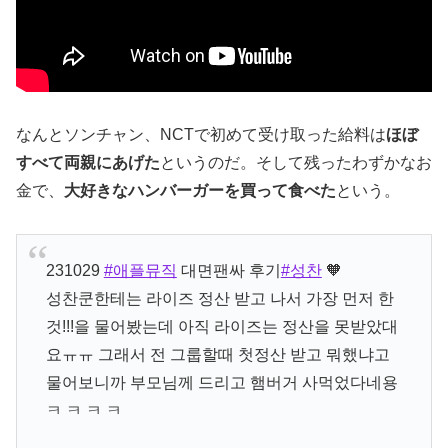
なんとソンチャン、NCTで初めて受け取った給料は
ほぼ
すべて両親にあげた
というのだ。そして残ったわずかなお
金で、
大好きなハンバーガーを買って食べた
という。
231029
#애플뮤직
대면팬싸 후기
#성찬
🧡
성찬쿤한테는 라이즈 정산 받고 나서 가장 먼저 한
것!!!을 물어봤는데 아직 라이즈는 정산을 못받았대
요ㅠㅠ 그래서 전 그룹할때 첫정산 받고 뭐했냐고
물어보니까 부모님께 드리고 햄버거 사먹었다네용
ㅋ ㅋ ㅋ ㅋ