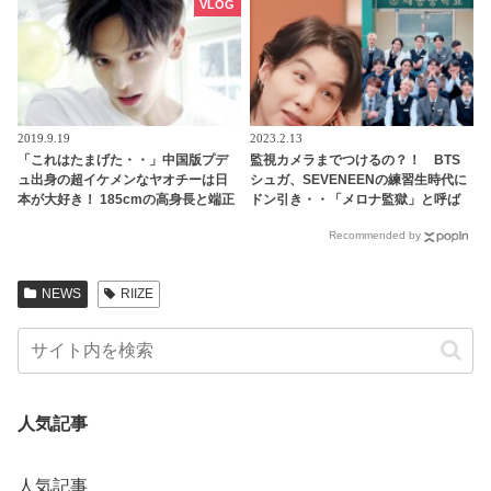
ンクイン！ 各国の個性あふれるデー
VLOG
タに注目殺到
2019.9.19
2023.2.13
「これはたまげた・・」中国版プデ
監視カメラまでつけるの？！ BTS
ュ出身の超イケメンなヤオチーは日
シュガ、SEVENEENの練習生時代に
本が大好き！ 185cmの高身長と端正
ドン引き・・「メロナ監獄」と呼ば
なルックスで大注目を浴びる
れるプレディスの教育方法が過酷す
Recommended by
ぎる
NEWS
RIIZE
人気記事
人気記事