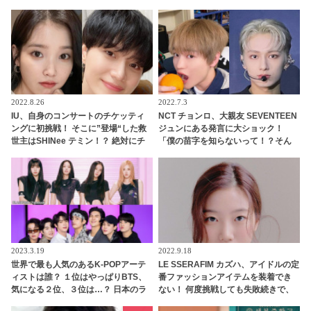
バーの絆の深さがわかる愛情深い応
援に感激
2022.8.26
2022.7.3
IU、自身のコンサートのチケッティ
NCT チョンロ、大親友 SEVENTEEN
ングに初挑戦！ そこに”登場“した救
ジュンにある発言に大ショック！
世主はSHINee テミン！？ 絶対にチ
「僕の苗字を知らないって！？そん
ケットが取れると話題のご利益バツ
なことある？」 ファンに必死に訴え
グンな呪文「３テミン」とは
る姿がかわいすぎる
2023.3.19
2022.9.18
世界で最も人気のあるK-POPアーテ
LE SSERAFIM カズハ、アイドルの定
ィストは誰？ １位はやっぱりBTS、
番ファッションアイテムを装着でき
気になる２位、３位は…？ 日本のラ
ない！ 何度挑戦しても失敗続きで、
ンキングにはKARA、少女時代もラ
超苦戦していることを告白