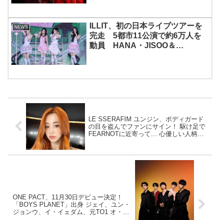
ILLIT、初の日本ライブツアーを
NEWS
完走 5都市11公演で約6万人を
動員 HANA・JISOO＆
MOMOKAとのスペシャルコラボ
も実現
LE SSERAFIM ユンジン、ボディガード
の目を盗んでファンにサイン！ 駆け足で
FEARNOTに近寄って… 心優しい人柄が
伝わってくると感動
ONE PACT、11月30日デビュー決定！
「BOYS PLANET」出身 ジェイ、ユン・
ジョンウ、イ・イェダム、元TO1 オ・ソ
ンミン、元Ciipher テグ…大注目の新人ボ