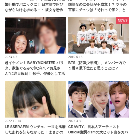
撃行動でパニックに！ 日本語で叫び
国語なのに会話が不成立！？ ツキの
ながら助けを求める・・ 彼女を恐怖
言葉にチュウは「それって何？」と
のどん底に突き落としたまさかのハ
ポカーン… まるで姉妹のようなコミ
プニングとは？
カルすぎるやりとりに「もっと共演
NEWS
して」の声続々
2023.4.2
2019.6.16
超イケメン！ BABYMONSTER パリ
BTS（防弾少年団）、メンバー内で
タ、家族ぐるみで仲がいい“お兄さ
１番＆最下位だと思うことは？
ん”に注目殺到！ 歌手、俳優として活
躍するその人物とは？
2022.10.14
2022.3.30
LE SSERAFIM ウンチェ、一世を風靡
CRAVITY、日本人アーティスト
したあれを知らなかった！ まさかの
Official髭男dismの大ヒット曲をカバ