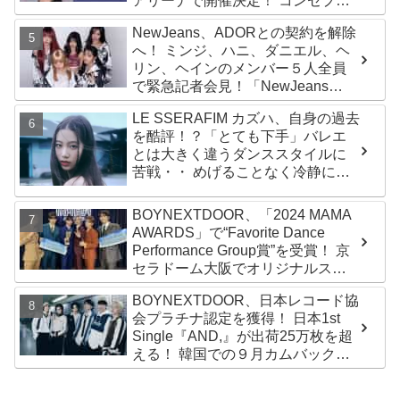
アリーナで開催決定！ コンセプト
は“愛のカケラ”！？ 14日には新ア
NewJeans、ADORとの契約を解除
ルバム『AMORTAGE』もリリース
へ！ ミンジ、ハニ、ダニエル、ヘ
リン、ヘインのメンバー５人全員
で緊急記者会見！「NewJeans
never dies!」と微笑みの宣言！
LE SSERAFIM カズハ、自身の過去
ADOR側、2029年まで契約有効と
を酷評！？「とても下手」バレエ
主張
とは大きく違うダンススタイルに
苦戦・・ めげることなく冷静に努
力を重ねる姿に称賛の声続々
BOYNEXTDOOR、「2024 MAMA
AWARDS」で“Favorite Dance
Performance Group賞”を受賞！ 京
セラドーム大阪でオリジナルステ
ージパフォーマンス披露！ 卒業パ
BOYNEXTDOOR、日本レコード協
ーティーをコンセプトにスーツで
会プラチナ認定を獲得！ 日本1st
魅了【動画あり】
Single『AND,』が出荷25万枚を超
える！ 韓国での９月カムバックも
決定