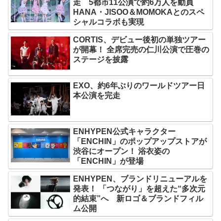
走 5都市11公演で約6万人を動員
HANA・JISOO＆MOMOKAとのスペ
シャルコラボも実現
CORTIS、デビュー後初の単独ツアー
が開幕！ 全席完売の仁川公演で圧巻の
ステージを披露
EXO、約6年ぶりのワールドツアー日
本公演を完走
ENHYPEN公式キャラクター
「ENCHIN」のポップアップストアが
渋谷にオープン！ 浴衣姿の
「ENCHIN」が登場
ENHYPEN、ブランドリニューアルを
発表！ 「つながり」を超えた“多次元
的結束”へ 新ロゴ＆ブランドフィル
ム公開