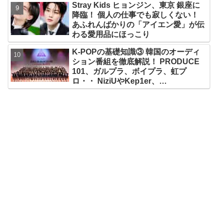
Stray Kids ヒョンジン、東京 銀座に
降臨！ 個人の仕事でも寂しくない！
あふれんばかりの「アイエン愛」が伝
わる愛用品にほっこり
K-POPの基礎知識③ 韓国のオーディ
ション番組を徹底解説！ PRODUCE
101、ガルプラ、ボイプラ、虹プ
ロ・・ NiziUやKep1er、
ZEROBASEONEら人気グループが
続々と誕生！ JO1やINI、ME:Iを生ん
だ日プまで一挙紹介