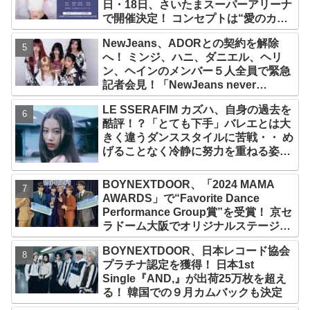
日・18日、さいたまスーパーアリーナ
で開催決定！ コンセプトは“愛のカケ
ラ”！？ 14日には新アルバム
NewJeans、ADORとの契約を解除
『AMORTAGE』もリリース
へ！ ミンジ、ハニ、ダニエル、ヘリ
ン、ヘインのメンバー５人全員で緊急
記者会見！「NewJeans never
dies!」と微笑みの宣言！ ADOR側、
LE SSERAFIM カズハ、自身の過去を
2029年まで契約有効と主張
酷評！？「とても下手」バレエとは大
きく違うダンススタイルに苦戦・・ め
げることなく冷静に努力を重ねる姿に
称賛の声続々
BOYNEXTDOOR、「2024 MAMA
AWARDS」で“Favorite Dance
Performance Group賞”を受賞！ 京セ
ラドーム大阪でオリジナルステージパ
フォーマンス披露！ 卒業パーティーを
BOYNEXTDOOR、日本レコード協会
コンセプトにスーツで魅了【動画あ
プラチナ認定を獲得！ 日本1st
り】
Single『AND,』が出荷25万枚を超え
る！ 韓国での９月カムバックも決定