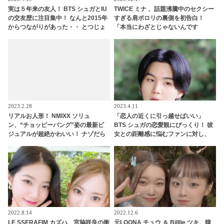
実は５年来の友人！ BTS シュガとIU
TWICE ミナ 、話題沸騰中のセクシー
の交友歴に注目集中！ なんと2015年
すぎる肩ポロリの裏側を初告白！
からつながりがあった・・ とつじょ
「本当にわざとじゃないんです
明かされた２人の関係性にびっくり
（笑）」・・ファンも気になるその
＆ リラックスした様子で話す彼らの
真相とは？
姿にほっこり
2023.2.28
2023.4.11
リアルお人形！ NMIXX ソリュ
「恋人の近くに引っ越せばいい」
ン、“チョッピーバング”姿の最新ビ
BTS シュガの恋愛観にびっくり！ 彼
ジュアルが超絶かわいい！ ナゾだら
女との距離感に悩むファンに対し、
けのティーザーが公開され注目殺到
大胆すぎるアドバイスにARMY興味
津々「シュガはかわいい恋人になる
ね」
2022.8.14
2022.12.6
LE SSERAFIM カズハ、宮脇咲良の衝
元LOONA チュウ ＆ Billlie ツキ、韓