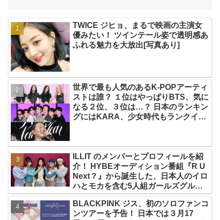
TWICE ジヒョ、まるで映画の主演女
優みたい！ ツインテール姿で透明感あ
ふれる魅力を大放出[写真あり]
世界で最も人気のあるK-POPアーティ
ストは誰？ １位はやっぱりBTS、気に
なる２位、３位は…？ 日本のランキン
グにはKARA、少女時代もランクイ
ン！ 各国の個性あふれるデータに注目
殺到
ILLIT のメンバーとプロフィールを紹
介！ HYBEオーディション番組『R U
Next？』から誕生した、日本人のイロ
ハとモカを含む5人組ガールズグルー
プ！ デビュー曲「Magnetic」がいき
BLACKPINK ジス、初のソロファンコ
なりの大ヒット
ンツアーを予告！ 日本では３月17