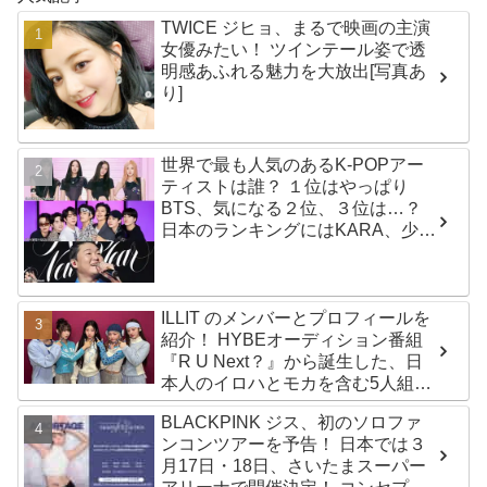
TWICE ジヒョ、まるで映画の主演
女優みたい！ ツインテール姿で透
明感あふれる魅力を大放出[写真あ
り]
世界で最も人気のあるK-POPアー
ティストは誰？ １位はやっぱり
BTS、気になる２位、３位は…？
日本のランキングにはKARA、少女
時代もランクイン！ 各国の個性あ
ふれるデータに注目殺到
ILLIT のメンバーとプロフィールを
紹介！ HYBEオーディション番組
『R U Next？』から誕生した、日
本人のイロハとモカを含む5人組ガ
ールズグループ！ デビュー曲
BLACKPINK ジス、初のソロファ
「Magnetic」がいきなりの大ヒッ
ンコンツアーを予告！ 日本では３
ト
月17日・18日、さいたまスーパー