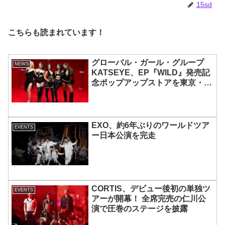
15sd
こちらも読まれています！
グローバル・ガール・グループ
NEWS
KATSEYE、EP『WILD』発売記
念ポップアップストアを東京・原
宿で開催 限定グッズも登場
EXO、約6年ぶりのワールドツア
EVENTS
ー日本公演を完走
CORTIS、デビュー後初の単独ツ
EVENTS
アーが開幕！ 全席完売の仁川公
演で圧巻のステージを披露