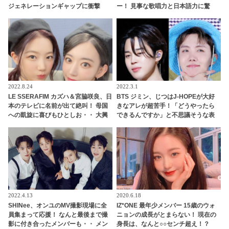
ジェネレーションギャップに衝撃
ー！ 見事な歌唱力と日本語力に驚
「これを知らないなんてありえます
き・・「ほんとに夢じゃない？」ま
か？」彼女の若さを実感させられる
さかのサプライズに歓喜
発言に驚き
2022.8.24
2022.3.1
LE SSERAFIM カズハ＆宮脇咲良、日
BTS ジミン、じつはJ-HOPEが大好
本のテレビに名前が出て絶叫！ 母国
きなアレが超苦手！「どうやったら
への凱旋に喜びもひとしお・・ 大興
できるんですか」と不思議そうな表
奮の様子で無邪気に喜ぶ姿がかわい
情・・ 20代とは思えない流行に無頓
すぎる
着なジミンの素朴な疑問にファン大
爆笑
2022.4.13
2020.6.18
SHINee、オンユのMV撮影現場に全
IZ*ONE 最年少メンバー 15歳のウォ
員集まって応援！ なんと最後まで撮
ニョンの成長がとまらない！ 現在の
影に付き合ったメンバーも・・ メン
身長は、なんと○○センチ超え！？