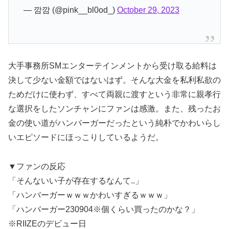
— 깜깜 (@pink__bl0od_)
October 29, 2023
大手事務所SMエンターテインメントから受け取る給料は
決して少ない金額ではないはず。そんな大金を私利私欲の
ためだけに使わず、すべて両親に渡すという非常に親孝行
な選択をしたソンチャンにファンは感激。また、残ったお
金の使い道がハンバーガーだったという純朴でかわいらし
いエピソードにほっこりしているようだ。
▼ファンの反応
「そんないい子が存在するなんて..」
「ハンバーガーｗｗｗかわいすぎるｗｗｗ」
「ハンバーガー230904※個くらい買ったのかな？」
※RIIZEのデビュー日