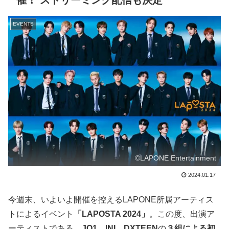
催！ ストリーミング配信も決定
EVENTS
©LAPONE Entertainment
2024.01.17
今週末、いよいよ開催を控えるLAPONE所属アーティス
トによるイベント
「LAPOSTA 2024」
。この度、出演ア
ーティストである、
JO1
、
INI
、
DXTEEN
の
３組による初