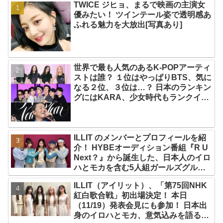
TWICE ジヒョ、まるで映画の主演女
優みたい！ ツインテール姿で透明感あ
ふれる魅力を大放出[写真あり]
世界で最も人気のあるK-POPアーティ
ストは誰？ １位はやっぱりBTS、気に
なる２位、３位は…？ 日本のランキン
グにはKARA、少女時代もランクイ
ン！ 各国の個性あふれるデータに注目
殺到
ILLIT のメンバーとプロフィールを紹
介！ HYBEオーディション番組『R U
Next？』から誕生した、日本人のイロ
ハとモカを含む5人組ガールズグルー
プ！ デビュー曲「Magnetic」がいき
ILLIT（アイリット）、「第75回NHK
なりの大ヒット
紅白歌合戦」初出場決定！ 本日
（11/19）発表会見にも参加！ 日本出
身のイロハとモカ、意気込みを語る