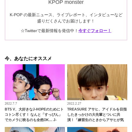
KPOP monster
K-POP の最新ニュース、ライブレポート、インタビューなど
盛りだくさんでお届けします！
☆Twitterで最新情報を発信中！
今すぐフォロー！
今、あなたにオススメ
2022.7.7
2022.2.27
BTS V、大好きなJ-HOPEのためにト
TREASURE アサヒ、アイドルを目指
コトン尽くす！ なんと「すっぴん」
したきっかけの大先輩とついに共
でカメラに映るのも全然OK… J-
演！「練習生のときからアサヒが気
HOPEへの愛情を爆発させる彼の大胆
になっていました」なんと認知され
行動にファンも大喜び
ていた！ 彼のサクセスストーリーに