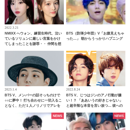
2022.3.21
NMIXX へウォン、練習生時代、泣い
BTS（防弾少年団）V「お腹見えちゃ
ているソリュンに厳しい言葉をかけ
った…」 朝からうっかりハプニング
てしまったことを謝罪・・ 仲間を想
う愛のある言葉にファンからは称賛
の声
2023.1.4
2022.8.24
BTS V、メンバーの話そっちのけで
BTS V、じつはジンのアノ行動が嫌
○○に夢中！ 打ち合わせに一切入るこ
い！？ 「ああいうの好きじゃない」
となく、ただ１人ノリノリでアレを
と超辛辣な本音を言い放つ… 彼への
練習し続ける… まるで別世界にいる
不満を容赦なく明かすV & 一切気にし
かのようにマイペースな様子がかわ
ない彼のその様子が面白すぎる
NEWS
NEWS
いすぎるとファンくぎづけ