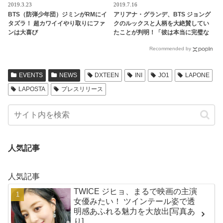
2019.3.23
2019.7.16
BTS（防弾少年団）ジミンがRMにイ
アリアナ・グランデ、BTS ジョング
タズラ！ 超カワイイやり取りにファ
クのルックスと人柄を大絶賛してい
ンは大喜び
たことが判明！「彼は本当に完璧な
人だった」ジョングクのモテ男ぶり
Recommended by
にファンは脱帽「彼は世界の歌姫ま
でも虜にする」
EVENTS
NEWS
DXTEEN
INI
JO1
LAPONE
LAPOSTA
プレスリリース
人気記事
人気記事
TWICE ジヒョ、まるで映画の主演
女優みたい！ ツインテール姿で透
明感あふれる魅力を大放出[写真あ
り]