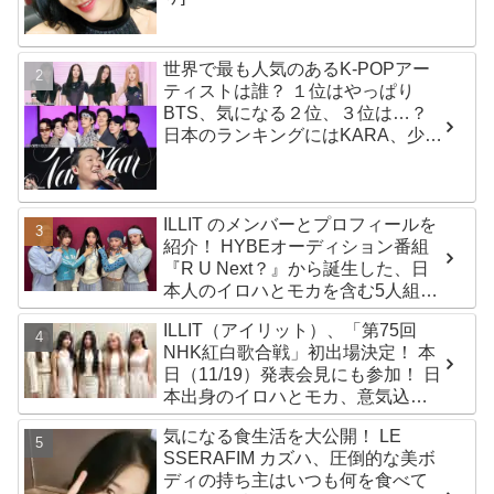
世界で最も人気のあるK-POPアー
ティストは誰？ １位はやっぱり
BTS、気になる２位、３位は…？
日本のランキングにはKARA、少女
時代もランクイン！ 各国の個性あ
ふれるデータに注目殺到
ILLIT のメンバーとプロフィールを
紹介！ HYBEオーディション番組
『R U Next？』から誕生した、日
本人のイロハとモカを含む5人組ガ
ールズグループ！ デビュー曲
ILLIT（アイリット）、「第75回
「Magnetic」がいきなりの大ヒッ
NHK紅白歌合戦」初出場決定！ 本
ト
日（11/19）発表会見にも参加！ 日
本出身のイロハとモカ、意気込み
を語る「ずっと夢見てたステー
気になる食生活を大公開！ LE
ジ…嬉しくて光栄」
SSERAFIM カズハ、圧倒的な美ボ
ディの持ち主はいつも何を食べて