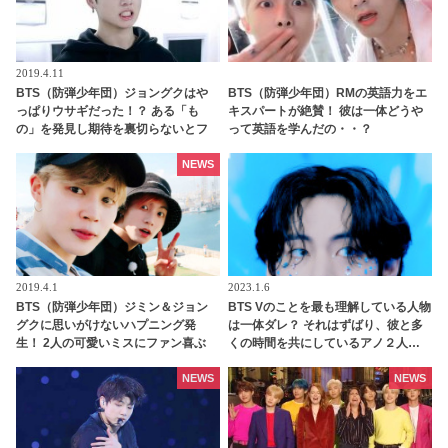
2019.4.11
BTS（防弾少年団）ジョングクはや
BTS（防弾少年団）RMの英語力をエ
っぱりウサギだった！？ ある「も
キスパートが絶賛！ 彼は一体どうや
の」を発見し期待を裏切らないとフ
って英語を学んだの・・？
ァン喜ぶ
NEWS
2019.4.1
2023.1.6
BTS（防弾少年団）ジミン＆ジョン
BTS Vのことを最も理解している人物
グクに思いがけないハプニング発
は一体ダレ？ それはずばり、彼と多
生！ 2人の可愛いミスにファン喜ぶ
くの時間を共にしているアノ２人…
満面の笑みで「僕のことを知りすぎ
てる！」と太鼓判を押す様子がかわ
NEWS
NEWS
いすぎる