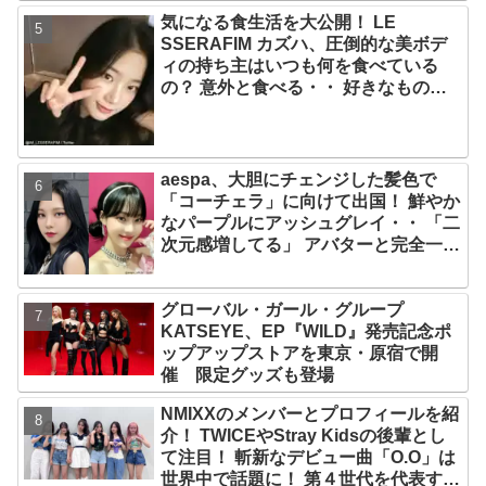
「ずっと夢見てたステージ…嬉しくて
気になる食生活を大公開！ LE
光栄」
SSERAFIM カズハ、圧倒的な美ボデ
ィの持ち主はいつも何を食べている
の？ 意外と食べる・・ 好きなものを
食べつつ健康を維持する方法とは？
aespa、大胆にチェンジした髪色で
「コーチェラ」に向けて出国！ 鮮やか
なパープルにアッシュグレイ・・ 「二
次元感増してる」 アバターと完全一致
のその姿に悶絶
グローバル・ガール・グループ
KATSEYE、EP『WILD』発売記念ポ
ップアップストアを東京・原宿で開
催 限定グッズも登場
NMIXXのメンバーとプロフィールを紹
介！ TWICEやStray Kidsの後輩とし
て注目！ 斬新なデビュー曲「O.O」は
世界中で話題に！ 第４世代を代表する