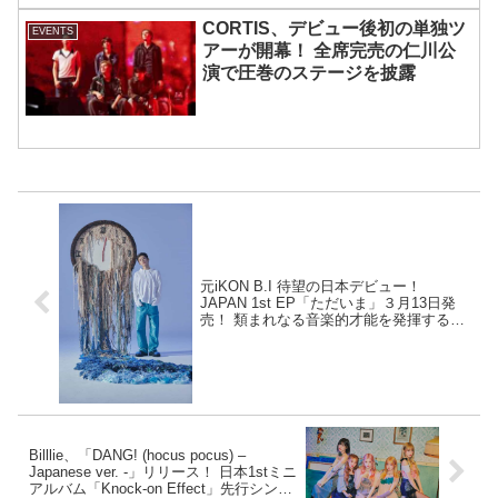
CORTIS、デビュー後初の単独ツ
EVENTS
アーが開幕！ 全席完売の仁川公
演で圧巻のステージを披露
元iKON B.I 待望の日本デビュー！
JAPAN 1st EP「ただいま」３月13日発
売！ 類まれなる音楽的才能を発揮する彼
が、日本での音楽活動を開始
Billlie、「DANG! (hocus pocus) –
Japanese ver. -」リリース！ 日本1stミニ
アルバム「Knock-on Effect」先行シング