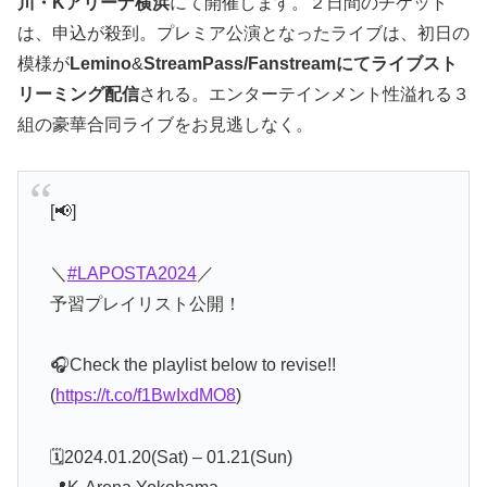
川・Kアリーナ横浜
にて開催します。２日間のチケット
は、申込が殺到。プレミア公演となったライブは、初日の
模様が
Lemino
&
StreamPass/Fanstreamにてライブスト
リーミング配信
される。エンターテインメント性溢れる３
組の豪華合同ライブをお見逃しなく。
[📢]
＼
#LAPOSTA2024
／
予習プレイリスト公開！
🎧Check the playlist below to revise!!
(
https://t.co/f1BwIxdMO8
)
🗓2024.01.20(Sat) – 01.21(Sun)