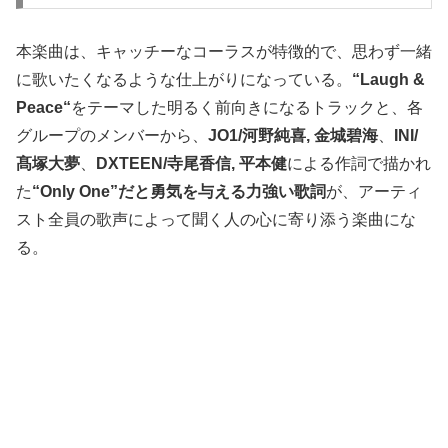
本楽曲は、キャッチーなコーラスが特徴的で、思わず一緒
に歌いたくなるような仕上がりになっている。
“Laugh &
Peace“
をテーマした明るく前向きになるトラックと、各
グループのメンバーから、
JO1/河野純喜, 金城碧海
、
INI/
髙塚大夢
、
DXTEEN/寺尾香信, 平本健
による作詞で描かれ
た
“Only One”だと勇気を与える力強い歌詞
が、アーティ
スト全員の歌声によって聞く人の心に寄り添う楽曲にな
る。