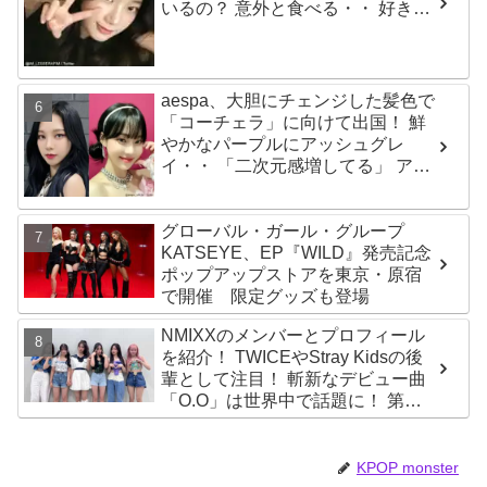
いるの？ 意外と食べる・・ 好きな
ものを食べつつ健康を維持する方
法とは？
aespa、大胆にチェンジした髪色で
「コーチェラ」に向けて出国！ 鮮
やかなパープルにアッシュグレ
イ・・ 「二次元感増してる」 アバ
ターと完全一致のその姿に悶絶
グローバル・ガール・グループ
KATSEYE、EP『WILD』発売記念
ポップアップストアを東京・原宿
で開催 限定グッズも登場
NMIXXのメンバーとプロフィール
を紹介！ TWICEやStray Kidsの後
輩として注目！ 斬新なデビュー曲
「O.O」は世界中で話題に！ 第４
世代を代表する美女ソリュンをは
じめ、全員ビジュアルメンバーと
いわれるその魅力をチェック
KPOP monster