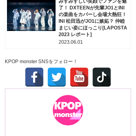
みずみずしい笑顔でファンを魅
了！ DXTEENが先輩JO1とINI
の楽曲をカバーし会場大熱狂！
INI 松田迅がJO1に嫉妬？ 仲睦
まじい姿にほっこり[LAPOSTA
2023 レポート]
2023.06.01
KPOP monster SNSをフォロー！