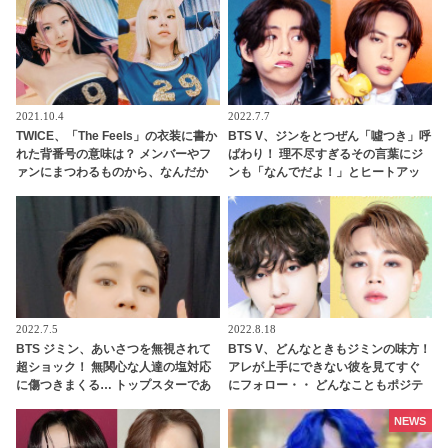
注目殺到
2021.10.4
2022.7.7
TWICE、「The Feels」の衣装に書か
BTS V、ジンをとつぜん「噓つき」呼
れた背番号の意味は？ メンバーやフ
ばわり！ 理不尽すぎるその言葉にジ
ァンにまつわるものから、なんだか
ンも「なんでだよ！」とヒートアッ
テキトー（？）なものまで・・ 気に
プして反論… ２人の仲を引き裂いた
なるその意味とは？
その意外な理由に爆笑
2022.7.5
2022.8.18
BTS ジミン、あいさつを無視されて
BTS V、どんなときもジミンの味方！
超ショック！ 無関心な人達の塩対応
アレが上手にできない彼を見てすぐ
に傷つきまくる… トップスターであ
にフォロー・・ どんなこともポジテ
る彼を襲った予想外の悲劇＆彼の切
ィブにとらえるVらしい発言にほっこ
ない本音にファンも涙「抱きしめて
り
NEWS
あげたい」