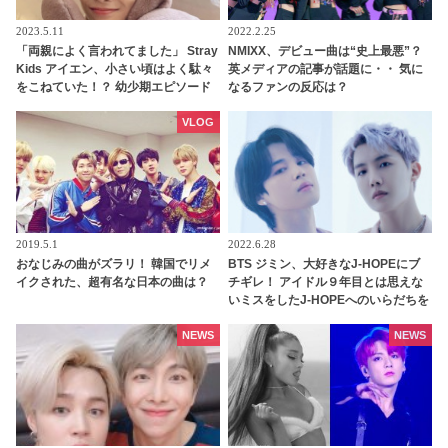
2023.5.11
2022.2.25
「両親によく言われてました」 Stray
NMIXX、デビュー曲は“史上最悪”？
Kids アイエン、小さい頃はよく駄々
英メディアの記事が話題に・・ 気に
をこねていた！？ 幼少期エピソード
なるファンの反応は？
がかわいすぎる
VLOG
2019.5.1
2022.6.28
おなじみの曲がズラリ！ 韓国でリメ
BTS ジミン、大好きなJ-HOPEにブ
イクされた、超有名な日本の曲は？
チギレ！ アイドル９年目とは思えな
いミスをしたJ-HOPEへのいらだちを
思いっきりあらわに… しびれを切ら
した彼のツッコミが容赦なさすぎる
NEWS
NEWS
と爆笑