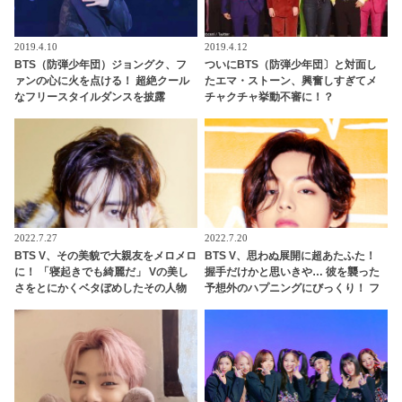
2019.4.10
2019.4.12
BTS（防弾少年団）ジョングク、フ
ついにBTS（防弾少年団〕と対面し
ァンの心に火を点ける！ 超絶クール
たエマ・ストーン、興奮しすぎてメ
なフリースタイルダンスを披露
チャクチャ挙動不審に！？
2022.7.27
2022.7.20
BTS V、その美貌で大親友をメロメロ
BTS V、思わぬ展開に超あたふた！
に！ 「寝起きでも綺麗だ」 Vの美し
握手だけかと思いきや… 彼を襲った
さをとにかくベタぼめしたその人物
予想外のハプニングにびっくり！ フ
とは…？ 友人をも魅了してしまうVの
ァンからは「かわいそう」の声も
ビジュアルにファン感動