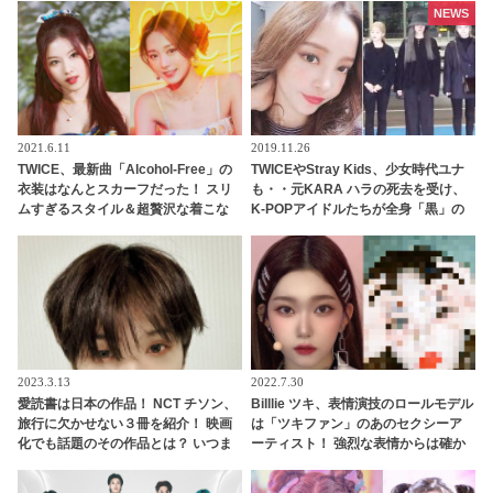
覚にびっくり… メンバーのだれもが
ティブな話題にも臆せず堂々とした
NEWS
酷評したその食べ物の正体とは
姿を見せる彼女に称賛の声
2021.6.11
2019.11.26
TWICE、最新曲「Alcohol-Free」の
TWICEやStray Kids、少女時代ユナ
衣装はなんとスカーフだった！ スリ
も・・元KARA ハラの死去を受け、
ムすぎるスタイル＆超贅沢な着こな
K-POPアイドルたちが全身「黒」の
しに注目
衣装で登場
2023.3.13
2022.7.30
愛読書は日本の作品！ NCT チソン、
Billlie ツキ、表情演技のロールモデル
旅行に欠かせない３冊を紹介！ 映画
は「ツキファン」のあのセクシーア
化でも話題のその作品とは？ いつま
ーティスト！ 強烈な表情からは確か
でもプレゼントを大切にする姿にも
に似たものを感じるかも・・ 相思相
感嘆
愛だった２人に感激