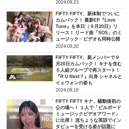
2024.09.23
FIFTY FIFTY、新体制でついに
カムバック！ 最新EP『Love
Tune』を本日（９月20日）リ
リース！ リード曲「SOS」のミ
ュージック・ビデオも同時公開
2024.09.20
FIFTY FIFTY、新メンバーで９
月20日カムバック！ キナを含む
５人組グループで再スタート！
『R U Next？』出身 シャネルと
イェウォンの姿も
2024.08.10
FIFTY FIFTY キナ、騒動後初の
公の場へ！ １人で「ビルボード
ミュージックビデオアワード」
に出席！ 流ちょうな英語でイン
タビューを受ける姿が話題に