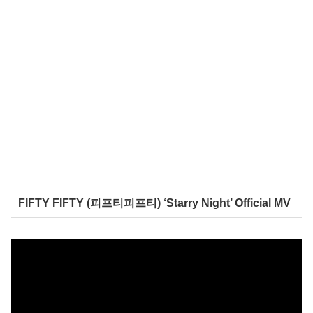
FIFTY FIFTY (피프티피프티) ‘Starry Night’ Official MV