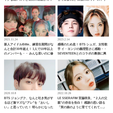
コよすぎる・・ 大人の余裕あふれる
ビアをご紹介
美貌にくぎづけ「色気ヤバい」
2021.11.24
2023.2.14
新人アイドルBillie、練習生期間がな
感嘆のため息！ BTS シュガ、女性歌
んと合計30年超え！ 1人で10年以上
手 イ・ヨンジの義理堅さに感動・・
のメンバーも・・ みんな若いのに修
SEVENTEENとのコラボの裏側に興
業期間が超長いと話題に、「ガルプ
味津々
ラ」10位キム・スヨンも合流へ
2020.10.8
2022.10.26
BTS ジョングク、なんと吐き気がす
LE SSERAFIM 宮脇咲良、“２人の父
るほど激マズな“アレ”を「おいし
親”の存在を告白！ 感謝の思い語る
い」と思っていた！ 明らかになった
「実の娘のように育ててくれて…」
当時のエピソード＆ジョングクの味
「幸せな人生を送ってきた」センシ