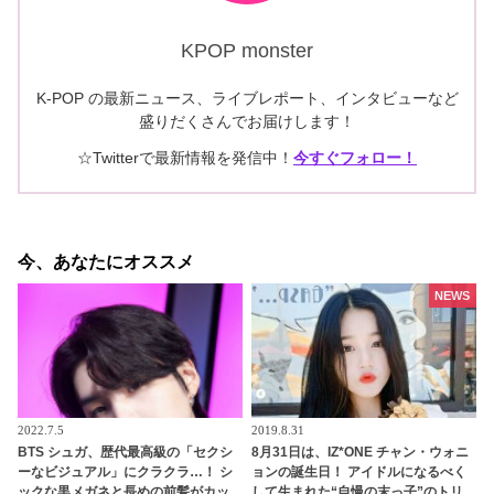
KPOP monster
K-POP の最新ニュース、ライブレポート、インタビューなど
盛りだくさんでお届けします！
☆Twitterで最新情報を発信中！
今すぐフォロー！
今、あなたにオススメ
NEWS
2022.7.5
2019.8.31
BTS シュガ、歴代最高級の「セクシ
8月31日は、IZ*ONE チャン・ウォニ
ーなビジュアル」にクラクラ…！ シ
ョンの誕生日！ アイドルになるべく
ックな黒メガネと長めの前髪がカッ
して生まれた“自慢の末っ子”のトリ