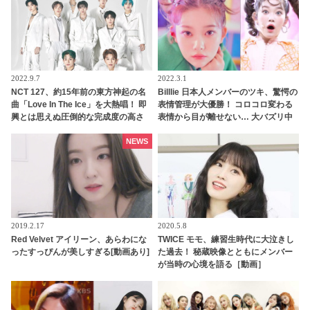
2022.9.7
2022.3.1
NCT 127、約15年前の東方神起の名
Billlie 日本人メンバーのツキ、驚愕の
曲「Love In The Ice」を大熱唱！ 即
表情管理が大優勝！ コロコロ変わる
興とは思えぬ圧倒的な完成度の高さ
表情から目が離せない… 大バズリ中
は鳥肌モノ・・ 選曲のよさにも感動
のチッケムがなんと200万回再生を突
の声続々
破
NEWS
2019.2.17
2020.5.8
Red Velvet アイリーン、あらわにな
TWICE モモ、練習生時代に大泣きし
ったすっぴんが美しすぎる[動画あり]
た過去！ 秘蔵映像とともにメンバー
が当時の心境を語る［動画］