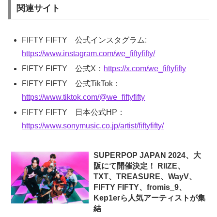
関連サイト
FIFTY FIFTY 公式インスタグラム:
https://www.instagram.com/we_fiftyfifty/
FIFTY FIFTY 公式X：
https://x.com/we_fiftyfifty
FIFTY FIFTY 公式TikTok：
https://www.tiktok.com/@we_fiftyfifty
FIFTY FIFTY 日本公式HP：
https://www.sonymusic.co.jp/artist/fiftyfifty/
SUPERPOP JAPAN 2024、大
阪にて開催決定！ RIIZE、
TXT、TREASURE、WayV、
FIFTY FIFTY、fromis_9、
Kep1erら人気アーティストが集
結