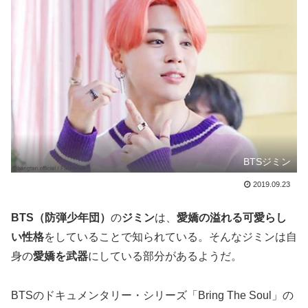
BTSジミン
2019.09.23
BTS（防弾少年団）
の
ジミン
は、
愛嬌の溢れる可愛らし
い性格
をしていることで知られている。そんなジミンは自
身の
愛嬌を武器
にしている部分があるようだ。
BTSのドキュメンタリー・シリーズ「Bring The Soul」の