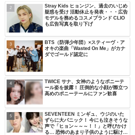
Stray Kids ヒョンジン、過去のいじめ
疑惑を受け 活動休止を発表・・・広告
モデルを務めるコスメブランド CLIO
も広告写真を取り下げ
BTS（防弾少年団）×スティーヴ・ア
オキの楽曲「Wasted On Me」がカナ
ダでゴールド認定に
TWICE サナ、女神のようなポニーテ
ール姿を披露！ 圧倒的な小顔が際立つ
高めのポニーテールにファン歓喜
SEVENTEEN ミンギュ、ウジのいた
ずらに大パニック！ 今にも泣きそうな
声で「ヒョン～～～！！」と呼びかけ
る… 恐怖のあまり子供のように駆け出