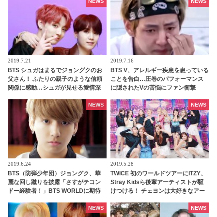
NEWS
NEWS
2019.7.21
2019.7.16
BTS シュガはまるでジョングクのお
BTS V、アレルギー疾患を患っている
父さん！ ふたりの親子のような信頼
ことを告白…圧巻のパフォーマンス
関係に感動…シュガが見せる愛情深
に隠されたVの苦悩にファン衝撃
い言葉の数々が話題に
NEWS
NEWS
2019.6.24
2019.5.28
BTS（防弾少年団）ジョングク、華
TWICE 初のワールドツアーにITZY、
麗な回し蹴りを披露「さすがテコン
Stray Kidsら後輩アーティストが駆
ドー経験者！」BTS WORLDに期待
けつける！ チェヨンは大好きなアー
高まる
ティストを招待し大興奮
NEWS
NEWS