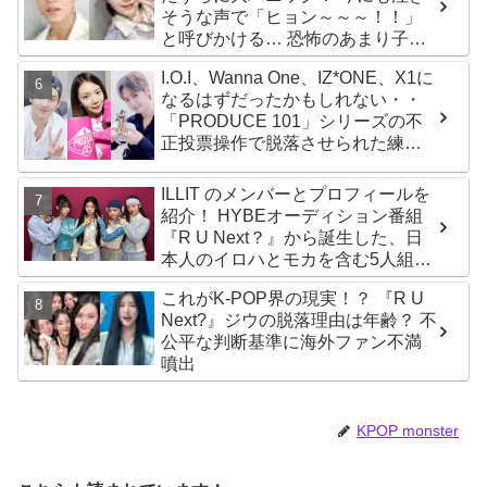
そうな声で「ヒョン～～～！！」
と呼びかける… 恐怖のあまり子供
のように駆け出す姿がかわいい
I.O.I、Wanna One、IZ*ONE、X1に
なるはずだったかもしれない・・
「PRODUCE 101」シリーズの不
正投票操作で脱落させられた練習
生12人の氏名が公表
ILLIT のメンバーとプロフィールを
紹介！ HYBEオーディション番組
『R U Next？』から誕生した、日
本人のイロハとモカを含む5人組ガ
ールズグループ！ デビュー曲
これがK-POP界の現実！？ 『R U
「Magnetic」がいきなりの大ヒッ
Next?』ジウの脱落理由は年齢？ 不
ト
公平な判断基準に海外ファン不満
噴出
KPOP monster