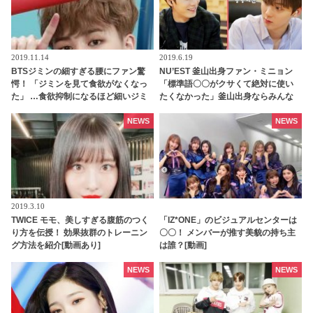
2019.11.14
2019.6.19
BTSジミンの細すぎる腰にファン驚
NU’EST 釜山出身ファン・ミニョン
愕！ 「ジミンを見て食欲がなくなっ
「標準語〇〇がクサくて絶対に使い
た」 …食欲抑制になるほど細いジミ
たくなかった」釜山出身ならみんな
ンの姿とは・・
知ってる「鳥肌必須のソウル語」と
は？
NEWS
NEWS
2019.3.10
TWICE モモ、美しすぎる腹筋のつく
「IZ*ONE」のビジュアルセンターは
り方を伝授！ 効果抜群のトレーニン
〇〇！ メンバーが推す美貌の持ち主
グ方法を紹介[動画あり]
は誰？[動画]
NEWS
NEWS