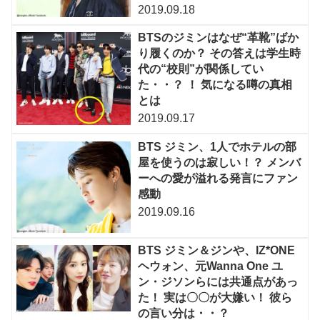
2019.09.18
BTSのジミンはなぜ“革靴”ばか
り履くのか？ その答えは学生時
代の“校則”が関係してい
た・・？ ！ 気になる噂の真相
とは
2019.09.17
BTS ジミン、1人でホテルの部
屋を使うのは寂しい！？ メンバ
ーへの愛が溢れる発言にファン
感動
2019.09.16
BTS ジミン＆ジンや、IZ*ONE
ヘウォン、元Wanna One ユ
ン・ジソンらには共通点があっ
た！ 実は〇〇が大嫌い！ 彼ら
の言い分は・・？