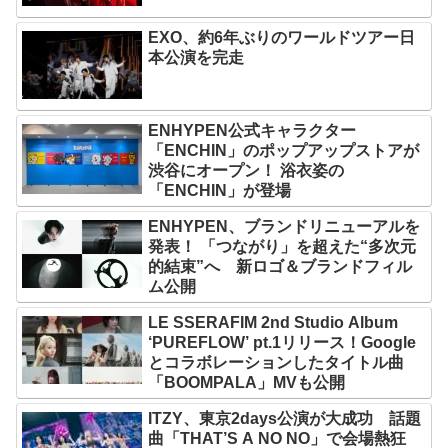
EXO、約6年ぶりのワールドツアー日
本公演を完走
ENHYPEN公式キャラクター
「ENCHIN」のポップアップストアが
渋谷にオープン！ 浴衣姿の
「ENCHIN」が登場
ENHYPEN、ブランドリニューアルを
発表！ 「つながり」を超えた“多次元
的結束”へ 新ロゴ＆ブランドフィル
ム公開
LE SSERAFIM 2nd Studio Album
‘PUREFLOW’ pt.1リリース！Google
とコラボレーションしたタイトル曲
「BOOMPALA」MVも公開
ITZY、東京2days公演が大成功 話題
曲「THAT’S A NO NO」で会場熱狂