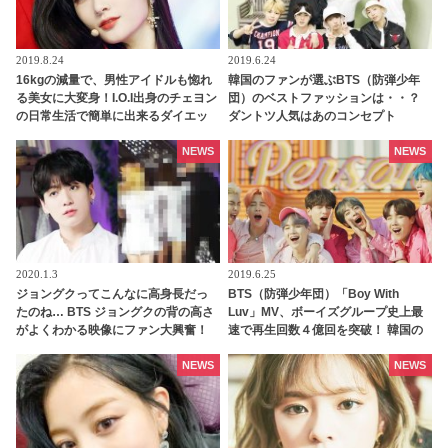
2019.8.24
2019.6.24
16kgの減量で、男性アイドルも惚れ
韓国のファンが選ぶBTS（防弾少年
る美女に大変身！I.O.I出身のチェヨン
団）のベストファッションは・・？
の日常生活で簡単に出来るダイエッ
ダントツ人気はあのコンセプト
ト方法とは？
NEWS
NEWS
2020.1.3
2019.6.25
ジョングクってこんなに高身長だっ
BTS（防弾少年団）「Boy With
たのね… BTS ジョングクの背の高さ
Luv」MV、ボーイズグループ史上最
がよくわかる映像にファン大興奮！
速で再生回数４億回を突破！ 韓国の
ヒールを履いたTWICEと比べても桁
音楽番組では驚きの２１冠を達成
違いの高身長ぶりは胸キュン必至
NEWS
NEWS