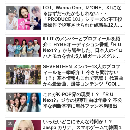
す姿がかわいい
I.O.I、Wanna One、IZ*ONE、X1にな
るはずだったかもしれない・・
「PRODUCE 101」シリーズの不正投
票操作で脱落させられた練習生12人の
氏名が公表
ILLIT のメンバーとプロフィールを紹
介！ HYBEオーディション番組『R U
Next？』から誕生した、日本人のイロ
ハとモカを含む5人組ガールズグルー
プ！ デビュー曲「Magnetic」がいき
SEVENTEEN メンバー13人のプロフ
なりの大ヒット
ィールを一挙紹介！ 今さら聞けない
（？）基本情報もこれで完璧！ 代表曲
から最新曲、爆笑コンテンツ『GOING
SEVENTEEN』まで・・VERY NICE
これがK-POP界の現実！？ 『R U
な魅力が満載
Next?』ジウの脱落理由は年齢？ 不公
平な判断基準に海外ファン不満噴出
いったいどこにそんな時間が！？
aespa カリナ、スマホゲームで韓国１