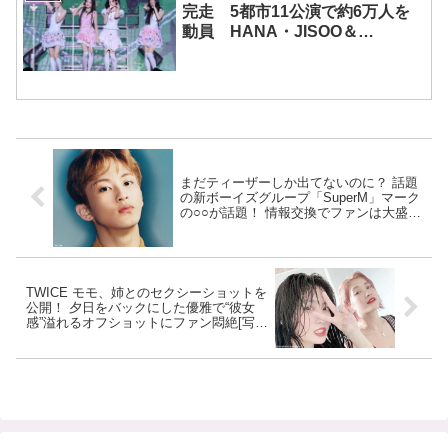
完走 5都市11公演で約6万人を
動員 HANA・JISOO＆
MOMOKAとのスペシャルコラボ
も実現
まだティーザーしか出てないのに？ 話題
の新ボーイズグループ「SuperM」マーク
の○○が話題！ 情報交換でファンは大盛り
上がり
TWICE モモ、姉とのセクシーショットを
公開！ 夕日をバックにした優雅で“彼女
感”溢れるオフショットにファン悶絶[写真
あり]