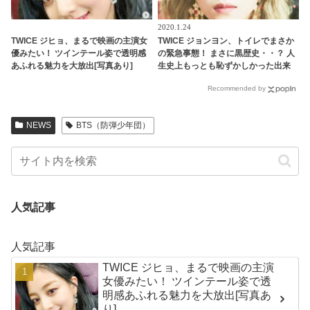
2020.1.24
TWICE ジヒョ、まるで映画の主演女
TWICE ジョンヨン、トイレでまさか
優みたい！ ツインテール姿で透明感
の緊急事態！ まさに黒歴史・・？ 人
あふれる魅力を大放出[写真あり]
生史上もっとも恥ずかしかった出来
事とは
Recommended by
NEWS
BTS（防弾少年団）
人気記事
人気記事
TWICE ジヒョ、まるで映画の主演
女優みたい！ ツインテール姿で透
明感あふれる魅力を大放出[写真あ
り]