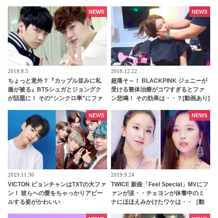
る見事な推理に感動の声
NEWS
NEWS
2019.8.5
2018.12.22
ちょっと意外？『カップル並みに私
超痛そ～！ BLACKPINK ジェニーが
服が被る』BTSシュガとジョングク
受ける整体治療がコワすぎるとファ
が話題に！ その“シンクロ率”にファ
ン悲鳴！ その効果は・・？[動画あり]
ンも驚き
NEWS
NEWS
2019.11.30
2019.9.24
VICTON ビョンチャンはTXTの大ファ
TWICE 新曲「Feel Special」MVにフ
ン！ 彼らへの愛をちゃっかりアピー
ァンが涙・・チェヨンが休養中のミ
ルする姿がかわいい
ナにほほえみかけたワケは・・［動
画］