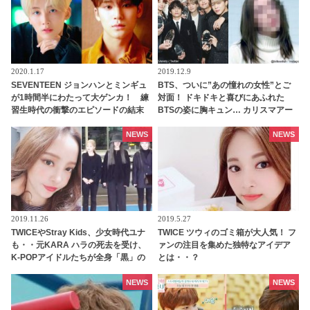
2020.1.17
2019.12.9
SEVENTEEN ジョンハンとミンギュ
BTS、ついに”あの憧れの女性”とご
が1時間半にわたって大ゲンカ！ 練
対面！ ドキドキと喜びにあふれた
習生時代の衝撃のエピソードの結末
BTSの姿に胸キュン… カリスマアー
にメンバー爆笑[動画]
ティスト同士の美しすぎるオーラに
感動…ファンからはコラボを期待す
NEWS
NEWS
る声が殺到
2019.11.26
2019.5.27
TWICEやStray Kids、少女時代ユナ
TWICE ツウィのゴミ箱が大人気！ フ
も・・元KARA ハラの死去を受け、
ァンの注目を集めた独特なアイデア
K-POPアイドルたちが全身「黒」の
とは・・？
衣装で登場
NEWS
NEWS