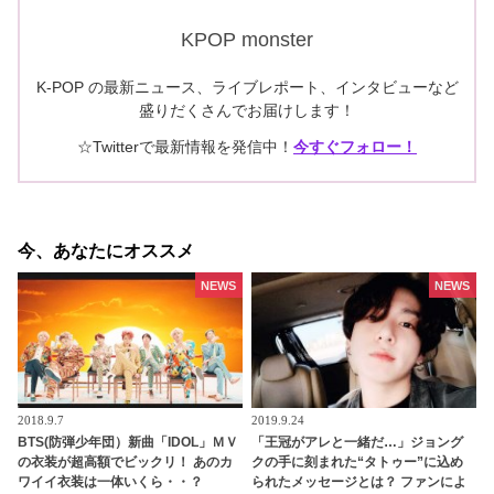
KPOP monster
K-POP の最新ニュース、ライブレポート、インタビューなど
盛りだくさんでお届けします！
☆Twitterで最新情報を発信中！
今すぐフォロー！
今、あなたにオススメ
NEWS
NEWS
2018.9.7
2019.9.24
BTS(防弾少年団）新曲「IDOL」ＭＶ
「王冠がアレと一緒だ…」ジョング
の衣装が超高額でビックリ！ あのカ
クの手に刻まれた“タトゥー”に込め
ワイイ衣装は一体いくら・・？
られたメッセージとは？ ファンによ