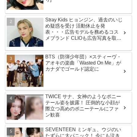
Stray Kids ヒョンジン、過去のいじ
め疑惑を受け 活動休止を発
表・・・広告モデルを務めるコス
メブランド CLIOも広告写真を取り
下げ
BTS（防弾少年団）×スティーヴ・
アオキの楽曲「Wasted On Me」が
カナダでゴールド認定に
TWICE サナ、女神のようなポニー
テール姿を披露！ 圧倒的な小顔が
際立つ高めのポニーテールにファ
ン歓喜
SEVENTEEN ミンギュ、ウジのい
たずらに大パニック！ 今にも泣き