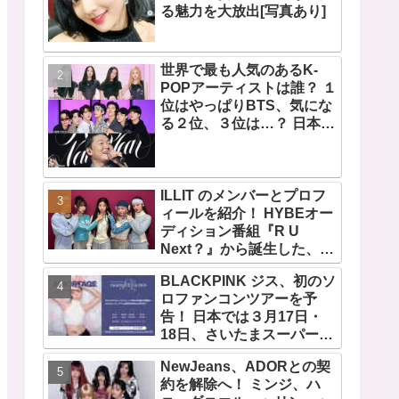
る魅力を大放出[写真あり]
世界で最も人気のあるK-
POPアーティストは誰？ １
位はやっぱりBTS、気にな
る２位、３位は…？ 日本の
ランキングにはKARA、少
女時代もランクイン！ 各国
の個性あふれるデータに注
目殺到
ILLIT のメンバーとプロフ
ィールを紹介！ HYBEオー
ディション番組『R U
Next？』から誕生した、日
本人のイロハとモカを含む
BLACKPINK ジス、初のソ
5人組ガールズグループ！
ロファンコンツアーを予
デビュー曲「Magnetic」が
告！ 日本では３月17日・
いきなりの大ヒット
18日、さいたまスーパーア
リーナで開催決定！ コンセ
NewJeans、ADORとの契
プトは“愛のカケラ”！？ 14
約を解除へ！ ミンジ、ハ
日には新アルバム