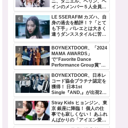
ニ、ダニエル、ヘリン、ヘ
『AMORTAGE』もリリー
インのメンバー５人全員で
ス
緊急記者会見！
LE SSERAFIM カズハ、自
「NewJeans never
身の過去を酷評！？「とて
dies!」と微笑みの宣言！
も下手」バレエとは大きく
ADOR側、2029年まで契約
違うダンススタイルに苦
有効と主張
戦・・ めげることなく冷静
に努力を重ねる姿に称賛の
BOYNEXTDOOR、「2024
声続々
MAMA AWARDS」
で“Favorite Dance
Performance Group賞”を
受賞！ 京セラドーム大阪で
BOYNEXTDOOR、日本レ
オリジナルステージパフォ
コード協会プラチナ認定を
ーマンス披露！ 卒業パーテ
獲得！ 日本1st
ィーをコンセプトにスーツ
Single『AND,』が出荷25
で魅了【動画あり】
万枚を超える！ 韓国での９
Stray Kids ヒョンジン、東
月カムバックも決定
京 銀座に降臨！ 個人の仕
事でも寂しくない！ あふれ
んばかりの「アイエン愛」
が伝わる愛用品にほっこり