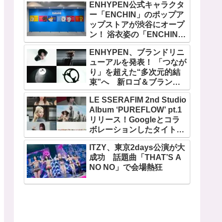
ENHYPEN公式キャラクタ
ー「ENCHIN」のポップア
ップストアが渋谷にオープ
ン！ 浴衣姿の「ENCHIN」
が登場
ENHYPEN、ブランドリニ
ューアルを発表！ 「つなが
り」を超えた“多次元的結
束”へ 新ロゴ＆ブランド
フィルム公開
LE SSERAFIM 2nd Studio
Album ‘PUREFLOW’ pt.1
リリース！Googleとコラ
ボレーションしたタイトル
曲「BOOMPALA」MVも公
ITZY、東京2days公演が大
開
成功 話題曲「THAT’S A
NO NO」で会場熱狂