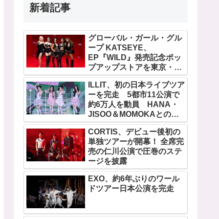
新着記事
グローバル・ガール・グル
ープ KATSEYE、
EP『WILD』発売記念ポッ
プアップストアを東京・原
宿で開催 限定グッズも登
ILLIT、初の日本ライブツア
場
ーを完走 5都市11公演で
約6万人を動員 HANA・
JISOO＆MOMOKAとのス
ペシャルコラボも実現
CORTIS、デビュー後初の
単独ツアーが開幕！ 全席完
売の仁川公演で圧巻のステ
ージを披露
EXO、約6年ぶりのワール
ドツアー日本公演を完走