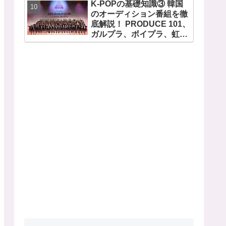
K-POPの基礎知識③ 韓国
のオーディション番組を徹
底解説！ PRODUCE 101、
ガルプラ、ボイプラ、虹プ
ロ・・ NiziUやKep1er、
ZEROBASEONEら人気グ
ループが続々と誕生！ JO1
やINI、ME:Iを生んだ日プま
で一挙紹介