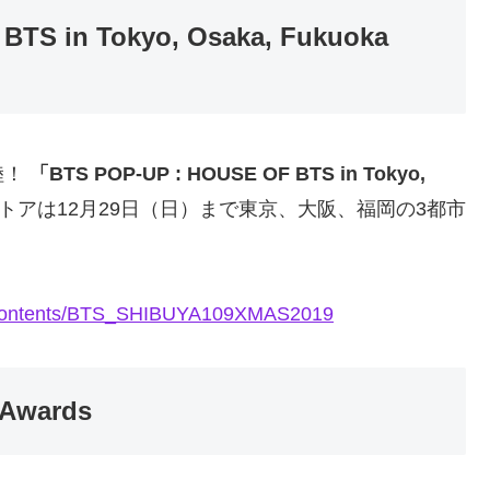
 in Tokyo, Osaka, Fukuoka
陸！
「BTS POP-UP : HOUSE OF BTS in Tokyo,
トアは12月29日（日）まで東京、大阪、福岡の3都市
p/contents/BTS_SHIBUYA109XMAS2019
Awards