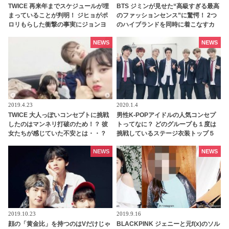
TWICE 再来年までスケジュールが埋
BTS ジミンが見せた“高級すぎる最高
まっていることが判明！ ジヒョがポ
のファッションセンス”に驚愕！ 2つ
ロリもらした衝撃の事実にジョンヨ
のハイブランドを同時に着こなすカ
ンの誕生日お祝いムードも吹き飛
リスマ性に脱帽…ジミンだからこそ
ぶ！？ ONCEからは心配の声も［動
出せる自然な上品さとセクシーな雰
NEWS
NEWS
画あり]
囲気にメロメロ
2019.4.23
2020.1.4
TWICE 大人っぽいコンセプトに挑戦
男性K-POPアイドルの人気コンセプ
したのはマンネリ打破のため！？ 彼
トってなに？ どのグループも１度は
女たちが感じていた不安とは・・？
挑戦しているステージ衣装トップ５
NEWS
NEWS
2019.10.23
2019.9.16
顔の「黄金比」を持つのはVだけじゃ
BLACKPINK ジェニーと元f(x)のソル