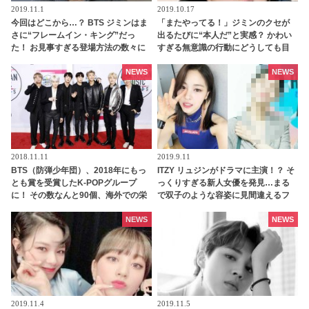
2019.11.1
2019.10.17
今回はどこから…？ BTS ジミンはま
「またやってる！」ジミンのクセが
さに“フレームイン・キング”だっ
出るたびに“本人だ”と実感？ かわい
た！ お見事すぎる登場方法の数々に
すぎる無意識の行動にどうしても目
爆笑！ ジミンの天性の愛嬌が爆発し
が行っちゃう・・
た姿に悶絶
NEWS
NEWS
2018.11.11
2019.9.11
BTS（防弾少年団）、2018年にもっ
ITZY リュジンがドラマに主演！？ そ
とも賞を受賞したK-POPグループ
っくりすぎる新人女優を発見…まる
に！ その数なんと90個、海外での栄
で双子のような容姿に見間違えるフ
冠も多数
ァンが続出
NEWS
NEWS
2019.11.4
2019.11.5