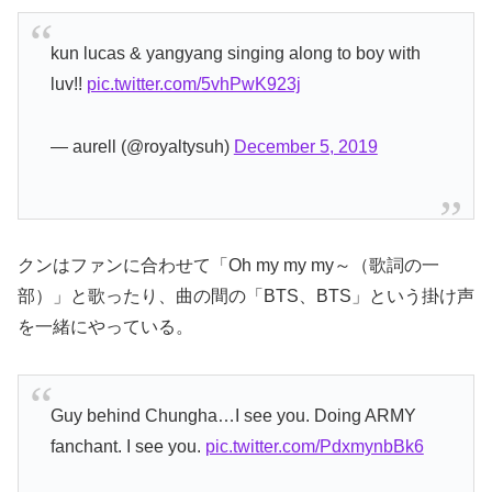
kun lucas & yangyang singing along to boy with
luv!!
pic.twitter.com/5vhPwK923j
— aurell (@royaltysuh)
December 5, 2019
クンはファンに合わせて「Oh my my my～（歌詞の一
部）」と歌ったり、曲の間の「BTS、BTS」という掛け声
を一緒にやっている。
Guy behind Chungha…I see you. Doing ARMY
fanchant. I see you.
pic.twitter.com/PdxmynbBk6