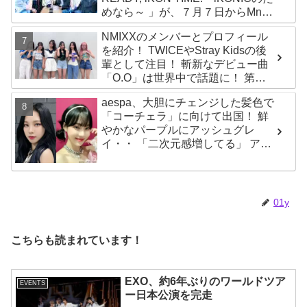
めなら～ 」が、７月７日からMnet
で放送・配信スタート
NMIXXのメンバーとプロフィール
を紹介！ TWICEやStray Kidsの後
輩として注目！ 斬新なデビュー曲
「O.O」は世界中で話題に！ 第４
世代を代表する美女ソリュンをは
aespa、大胆にチェンジした髪色で
じめ、全員ビジュアルメンバーと
「コーチェラ」に向けて出国！ 鮮
いわれるその魅力をチェック
やかなパープルにアッシュグレ
イ・・ 「二次元感増してる」 アバ
ターと完全一致のその姿に悶絶
01y
こちらも読まれています！
EXO、約6年ぶりのワールドツア
EVENTS
ー日本公演を完走