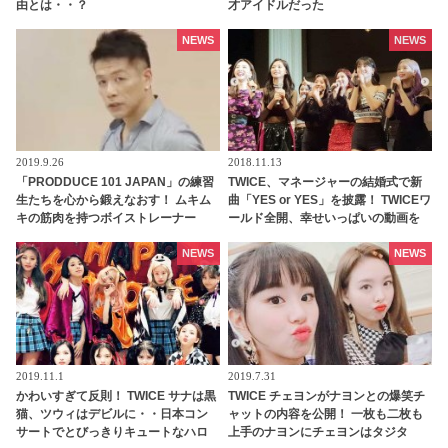
由とは・・？
才アイドルだった
NEWS
NEWS
2019.9.26
2018.11.13
「PRODDUCE 101 JAPAN」の練習
TWICE、マネージャーの結婚式で新
生たちを心から鍛えなおす！ ムキム
曲「YES or YES」を披露！ TWICEワ
キの筋肉を持つボイストレーナー
ールド全開、幸せいっぱいの動画を
「菅井秀憲」とはいったいどんな
チェック
人？
NEWS
NEWS
2019.11.1
2019.7.31
かわいすぎて反則！ TWICE サナは黒
TWICE チェヨンがナヨンとの爆笑チ
猫、ツウィはデビルに・・日本コン
ャットの内容を公開！ 一枚も二枚も
サートでとびっきりキュートなハロ
上手のナヨンにチェヨンはタジタ