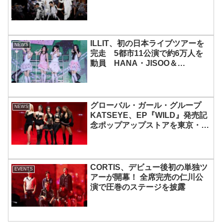
ILLIT、初の日本ライブツアーを
NEWS
完走 5都市11公演で約6万人を
動員 HANA・JISOO＆
MOMOKAとのスペシャルコラボ
も実現
グローバル・ガール・グループ
NEWS
KATSEYE、EP『WILD』発売記
念ポップアップストアを東京・原
宿で開催 限定グッズも登場
CORTIS、デビュー後初の単独ツ
EVENTS
アーが開幕！ 全席完売の仁川公
演で圧巻のステージを披露