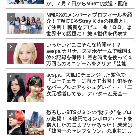
が、７月７日からMnetで放送・配信ス
タート
NMIXXのメンバーとプロフィールを紹
介！ TWICEやStray Kidsの後輩とし
て注目！ 斬新なデビュー曲「O.O」は
世界中で話題に！ 第４世代を代表する
美女ソリュンをはじめ、全員ビジュア
いったいどこにそんな時間が！？
ルメンバーといわれるその魅力をチェ
aespa カリナ、スマホゲームで韓国１
ック
位の記録を保持！ 空き時間を使って１
万回ものミニゲームをクリア「芸能人
たちが時間がないと言っているのは全
aespa、大胆にチェンジした髪色で
部嘘」
「コーチェラ」に向けて出国！ 鮮やか
なパープルにアッシュグレイ・・ 「二
次元感増してる」 アバターと完全一致
のその姿に悶絶
恐ろしいBTSジミンの“財テク”をプロ
が絶賛！ ４億円でオンボロアパートを
購入したのにはワケがあった！ 未来は
『韓国一のセレブタウン』の地主にな
るってホント？