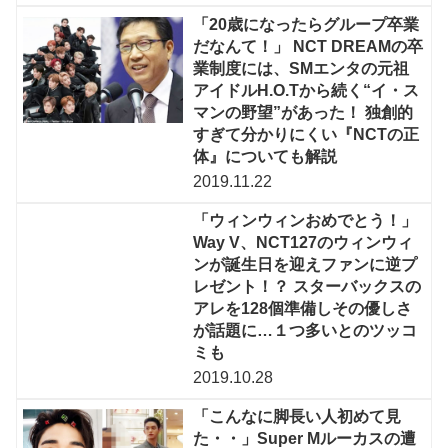
「20歳になったらグループ卒業
だなんて！」 NCT DREAMの卒
業制度には、SMエンタの元祖
アイドルH.O.Tから続く“イ・ス
マンの野望”があった！ 独創的
すぎて分かりにくい『NCTの正
体』についても解説
2019.11.22
「ウィンウィンおめでとう！」
Way V、NCT127のウィンウィ
ンが誕生日を迎えファンに逆プ
レゼント！？ スターバックスの
アレを128個準備しその優しさ
が話題に…１つ多いとのツッコ
ミも
2019.10.28
「こんなに脚長い人初めて見
た・・」Super Mルーカスの遭