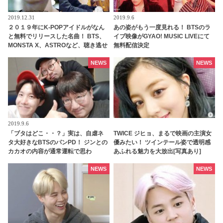
2019.12.31
2019.9.6
２０１９年にK-POPアイドルがなん
あの姿がもう一度見れる！ BTSのラ
と無料でリリースした名曲！ BTS、
イブ映像がGYAO! MUSIC LIVEにて
MONSTA X、ASTROなど、聴き逃せ
無料配信決定
ない楽曲１０曲
NEWS
NEWS
2019.9.6
「ブタはどこ・・？」実は、自虐ネ
TWICE ジヒョ、まるで映画の主演女
タ大好きなBTSのパンPD！ ジンとの
優みたい！ ツインテール姿で透明感
カカオの内容が通常運転で思わ
あふれる魅力を大放出[写真あり]
ず・・
NEWS
NEWS