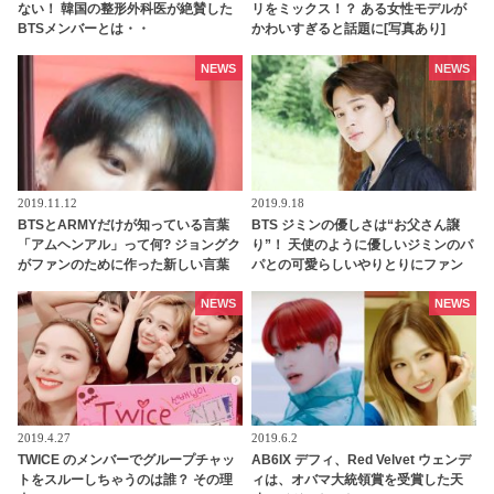
ない！ 韓国の整形外科医が絶賛した
リをミックス！？ ある女性モデルが
BTSメンバーとは・・
かわいすぎると話題に[写真あり]
NEWS
NEWS
2019.11.12
2019.9.18
BTSとARMYだけが知っている言葉
BTS ジミンの優しさは“お父さん譲
「アムヘンアル」って何? ジョングク
り”！ 天使のように優しいジミンのパ
がファンのために作った新しい言葉
パとの可愛らしいやりとりにファン
の意味とは・・
感動
NEWS
NEWS
2019.4.27
2019.6.2
TWICE のメンバーでグループチャッ
AB6IX デフィ、Red Velvet ウェンデ
トをスルーしちゃうのは誰？ その理
ィは、オバマ大統領賞を受賞した天