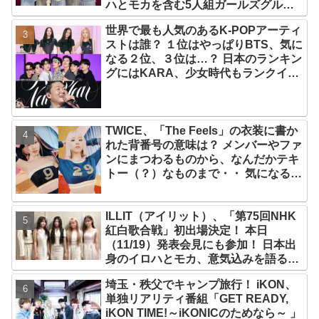
ハとモカを含む5人組ガールズグルー
プ！ デビュー曲「Magnetic」がいき
世界で最も人気のあるK-POPアーティ
なりの大ヒット
ストは誰？ １位はやっぱりBTS、気に
なる２位、３位は…？ 日本のランキン
グにはKARA、少女時代もランクイ
ン！ 各国の個性あふれるデータに注目
殺到
TWICE、「The Feels」の衣装に書か
れた背番号の意味は？ メンバーやファ
ンにまつわるものから、なんだかテキ
トー（？）なものまで・・ 気になるそ
の意味とは？
ILLIT（アイリット）、「第75回NHK
紅白歌合戦」初出場決定！ 本日
（11/19）発表会見にも参加！ 日本出
身のイロハとモカ、意気込みを語る
「ずっと夢見てたステージ…嬉しくて
埼玉・秩父でキャンプ旅行！ iKON、
光栄」
単独リアリティ番組「GET READY,
iKON TIME!～iKONICのためなら～ 」