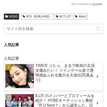
ウィンコスプレを披露
ジ・・！？
Recommended by
NEWS
BTS（防弾少年団）
NCT 127
WayV
人気記事
人気記事
TWICE ジヒョ、まるで映画の主演
女優みたい！ ツインテール姿で透
明感あふれる魅力を大放出[写真あ
り]
ILLIT のメンバーとプロフィールを
紹介！ HYBEオーディション番組
『R U Next？』から誕生した、日