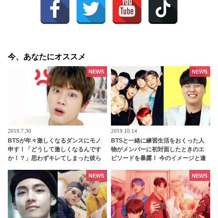
今、あなたにオススメ
NEWS
NEWS
2019.7.30
2019.10.14
BTSが年々激しくなるダンスにモノ
BTSと一緒に練習生活をおくった人
申す！「どうして激しくなるんです
物がメンバーに初対面したときのエ
か！？」思わずキレてしまった彼ら
ピソードを暴露！ 今のイメージと違
の動画まとめが話題[動画あり]
うメンバーも？ 7人の第一印象とは
・・[前編]
NEWS
NEWS