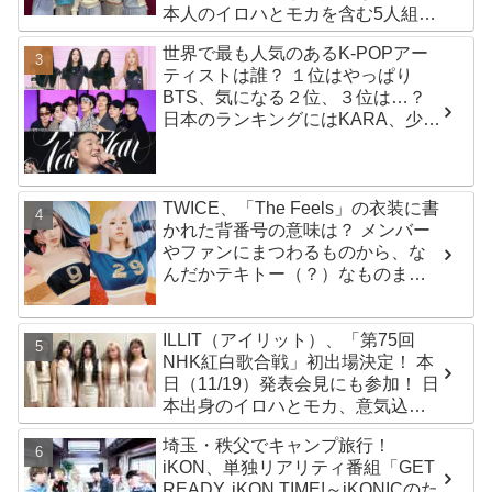
本人のイロハとモカを含む5人組ガ
ールズグループ！ デビュー曲
世界で最も人気のあるK-POPアー
「Magnetic」がいきなりの大ヒッ
ティストは誰？ １位はやっぱり
ト
BTS、気になる２位、３位は…？
日本のランキングにはKARA、少女
時代もランクイン！ 各国の個性あ
ふれるデータに注目殺到
TWICE、「The Feels」の衣装に書
かれた背番号の意味は？ メンバー
やファンにまつわるものから、な
んだかテキトー（？）なものま
で・・ 気になるその意味とは？
ILLIT（アイリット）、「第75回
NHK紅白歌合戦」初出場決定！ 本
日（11/19）発表会見にも参加！ 日
本出身のイロハとモカ、意気込み
を語る「ずっと夢見てたステー
埼玉・秩父でキャンプ旅行！
ジ…嬉しくて光栄」
iKON、単独リアリティ番組「GET
READY, iKON TIME!～iKONICのた