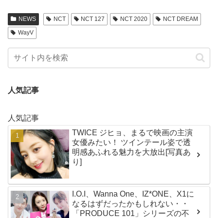
NEWS
NCT
NCT 127
NCT 2020
NCT DREAM
WayV
人気記事
人気記事
TWICE ジヒョ、まるで映画の主演
女優みたい！ ツインテール姿で透
明感あふれる魅力を大放出[写真あ
り]
I.O.I、Wanna One、IZ*ONE、X1に
なるはずだったかもしれない・・
「PRODUCE 101」シリーズの不