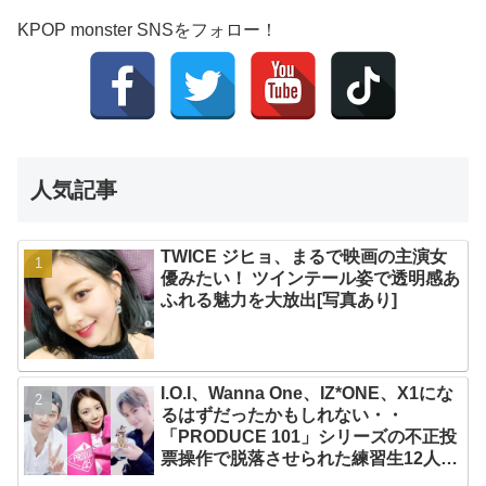
KPOP monster SNSをフォロー！
人気記事
TWICE ジヒョ、まるで映画の主演女
優みたい！ ツインテール姿で透明感あ
ふれる魅力を大放出[写真あり]
I.O.I、Wanna One、IZ*ONE、X1にな
るはずだったかもしれない・・
「PRODUCE 101」シリーズの不正投
票操作で脱落させられた練習生12人の
氏名が公表