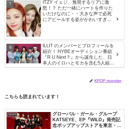
ITZY イェジ、無視するリアに激
怒！？ ただ一緒にハートを作りた
いだけなのに・・大きな声で必死
にアピールする姿がかわいすぎる
[動画]
ILLIT のメンバーとプロフィールを
紹介！ HYBEオーディション番組
『R U Next？』から誕生した、日
本人のイロハとモカを含む5人組ガ
ールズグループ！ デビュー曲
「Magnetic」がいきなりの大ヒッ
ト
KPOP monster
こちらも読まれています！
グローバル・ガール・グループ
NEWS
KATSEYE、EP『WILD』発売記
念ポップアップストアを東京・原