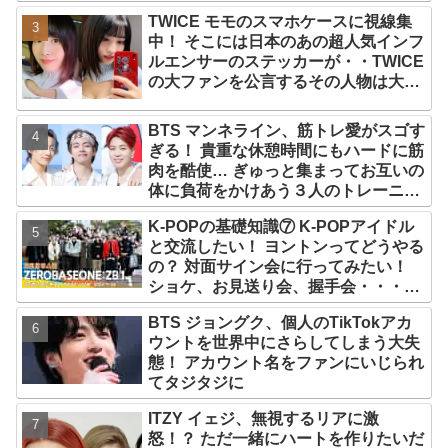
TWICE モモのスマホケースに視線集
中！ そこには日本のあの超人気インフ
ルエンサーのステッカーが・・TWICE
の大ファンを公言するその人物は大よ
ろこび！ まさに「成功したファン」だ
と話題沸騰
BTS マンネライン、筋トレ愛がスゴす
ぎる！ 貴重な休憩時間にもハードに筋
肉を酷使… ぎゅっと集まってお互いの
体に負荷をかけあう３人のトレーニン
グ風景がかわいすぎるとファンくぎづ
K-POPの基礎知識⑦ K-POPアイドル
け
と交流したい！ ヨントンってどうやる
の？ 対面サイン会に行ってみたい！
ショケ、お見送り会、握手会・・・リ
リースイベントあれこれを紹介
BTS ジョングク、個人のTikTokアカ
ウントを世界中にさらしてしまう大失
態！ アカウント名をファンにいじられ
てタジタジに
ITZY イェジ、無視するリアに激
怒！？ ただ一緒にハートを作りたいだ