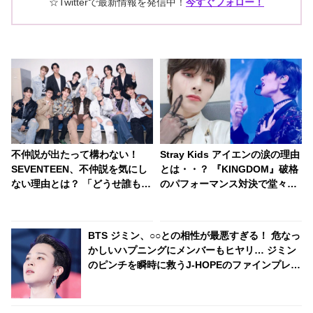
☆Twitterで最新情報を発信中！
今すぐフォロー！
不仲説が出たって構わない！
Stray Kids アイエンの涙の理由
SEVENTEEN、不仲説を気にし
とは・・？ 『KINGDOM』破格
ない理由とは？ 「どうせ誰も信
のパフォーマンス対決で堂々の
じない」 メンバーの固い絆がわ
１位を獲得したのは・・[ネタバ
かる一言にファン感動
レあり]
BTS ジミン、○○との相性が最悪すぎる！ 危なっ
かしいハプニングにメンバーもヒヤリ… ジミン
のピンチを瞬時に救うJ-HOPEのファインプレー
＆恒例となったジミンのアノ行動にファンびっ
くり