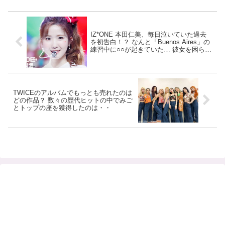
IZ*ONE 本田仁美、毎日泣いていた過去
を初告白！？ なんと「Buenos Aires」の
練習中に○○が起きていた… 彼女を困らせ
た痛すぎる悲劇とは・・・？［動画あ
り］
TWICEのアルバムでもっとも売れたのは
どの作品？ 数々の歴代ヒットの中でみご
とトップの座を獲得したのは・・