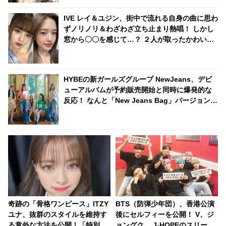
IVE レイ＆ユジン、街中で流れる自身の曲に思わ
ずノリノリ＆わざわざ立ち止まり熱唱！ しかし
窓から〇〇を感じて…？ ２人が取ったかわいら
しい反応にほっこり
HYBEの新ガールズグループ NewJeans、デビ
ューアルバムが予約販売開始と同時に爆発的な
反応！ なんと「New Jeans Bag」バージョンは
売り切れに！ 今年デビューしたガールズグルー
プの中での最多先行注文量の達成に期待高まる
奇跡の「骨格ワンピース」ITZY
BTS（防弾少年団）、香港公演
ユナ、抜群のスタイルを維持す
後にセルフィーを公開！ V、ジ
る意外な方法を公開！「特別な
ョングク、 J-HOPEのスリーシ