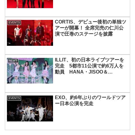
宿で開催 限定グッズも登場
CORTIS、デビュー後初の単独ツ
EVENTS
アーが開幕！ 全席完売の仁川公
演で圧巻のステージを披露
ILLIT、初の日本ライブツアーを
NEWS
完走 5都市11公演で約6万人を
動員 HANA・JISOO＆
MOMOKAとのスペシャルコラボ
も実現
EXO、約6年ぶりのワールドツア
EVENTS
ー日本公演を完走