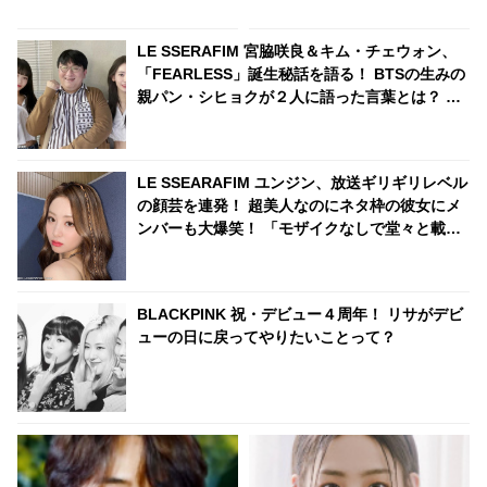
ロメロ
LE SSERAFIM 宮脇咲良＆キム・チェウォン、
「FEARLESS」誕生秘話を語る！ BTSの生みの
親パン・シヒョクが２人に語った言葉とは？ デ
ビュー曲に込められた思いに感激
LE SSEARAFIM ユンジン、放送ギリギリレベル
の顔芸を連発！ 超美人なのにネタ枠の彼女にメ
ンバーも大爆笑！ 「モザイクなしで堂々と載せ
る事務所（笑）」
BLACKPINK 祝・デビュー４周年！ リサがデビ
ューの日に戻ってやりたいことって？