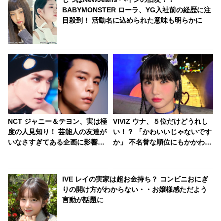
BABYMONSTER ローラ、YG入社前の経歴に注
目殺到！ 活動名に込められた意味も明らかに
NCT ジャニー＆テヨン、実は極
VIVIZ ウナ、５位だけどうれし
度の人見知り！ 芸能人の友達が
い！？ 「かわいいじゃないです
いなさすぎてある企画に影響
か」 不名誉な順位にもかかわら
が・・ 「あいさつすら心臓が張
ずまさかの爆笑コメント！ メン
り裂けそう」 想像以上に低い社
バーは失笑・・ ウナらしさ全開
会性にびっくり
でスタジオの空気を和ませる
IVE レイの実家は超お金持ち？ コンビニおにぎ
りの開け方がわからない・・お嬢様感ただよう
言動が話題に