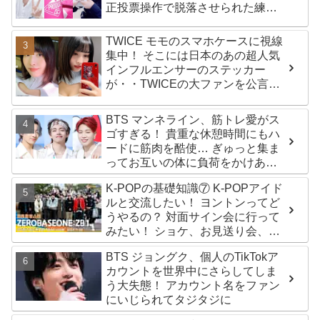
正投票操作で脱落させられた練習
生12人の氏名が公表
TWICE モモのスマホケースに視線
集中！ そこには日本のあの超人気
インフルエンサーのステッカー
が・・TWICEの大ファンを公言す
るその人物は大よろこび！ まさに
「成功したファン」だと話題沸騰
BTS マンネライン、筋トレ愛がス
ゴすぎる！ 貴重な休憩時間にもハ
ードに筋肉を酷使… ぎゅっと集ま
ってお互いの体に負荷をかけあう
３人のトレーニング風景がかわい
K-POPの基礎知識⑦ K-POPアイド
すぎるとファンくぎづけ
ルと交流したい！ ヨントンってど
うやるの？ 対面サイン会に行って
みたい！ ショケ、お見送り会、握
手会・・・リリースイベントあれ
BTS ジョングク、個人のTikTokア
これを紹介
カウントを世界中にさらしてしま
う大失態！ アカウント名をファン
にいじられてタジタジに