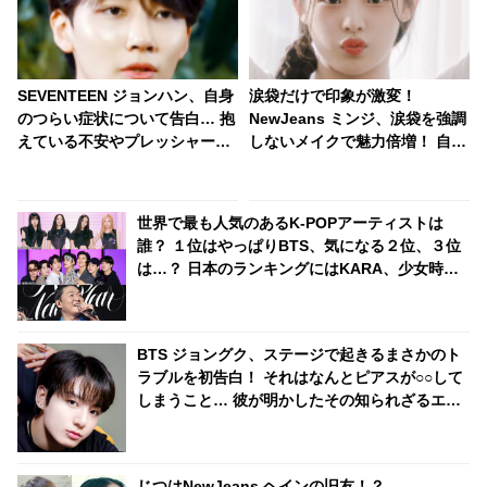
SEVENTEEN ジョンハン、自身
涙袋だけで印象が激変！
のつらい症状について告白… 抱
NewJeans ミンジ、涙袋を強調
えている不安やプレッシャー、
しないメイクで魅力倍増！ 自然
そしてファンやメンバーへの本
体な雰囲気が美しすぎると注目
音まで… ジョンハンが語った素
殺到
直な思いにファン涙
世界で最も人気のあるK-POPアーティストは
誰？ １位はやっぱりBTS、気になる２位、３位
は…？ 日本のランキングにはKARA、少女時代
もランクイン！ 各国の個性あふれるデータに注
目殺到
BTS ジョングク、ステージで起きるまさかのト
ラブルを初告白！ それはなんとピアスが○○して
しまうこと… 彼が明かしたその知られざるエピ
ソードにびっくり
じつはNewJeans ヘインの旧友！？