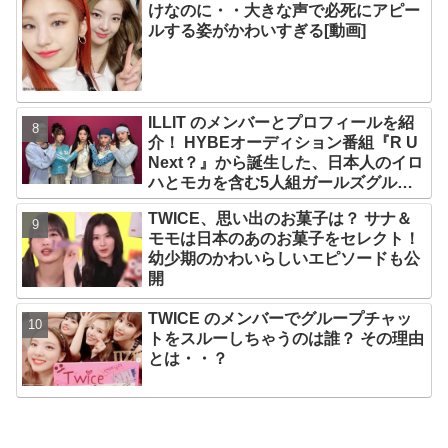
けなのに・・大きな声で必死にアピー
ルする姿がかわいすぎる[動画]
ILLIT のメンバーとプロフィールを紹
介！ HYBEオーディション番組『R U
Next？』から誕生した、日本人のイロ
ハとモカを含む5人組ガールズグルー
プ！ デビュー曲「Magnetic」がいき
TWICE、思い出のお菓子は？ サナ＆
なりの大ヒット
モモは日本のあのお菓子をセレクト！
幼少期のかわいらしいエピソードも公
開
TWICE のメンバーでグループチャッ
トをスルーしちゃうのは誰？ その理由
とは・・？