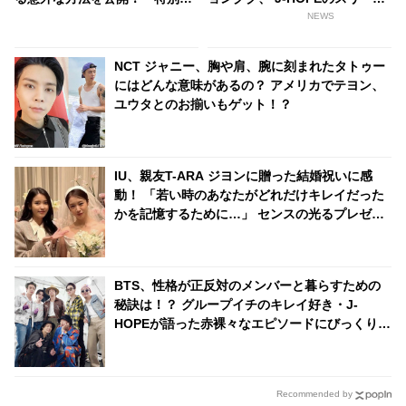
ことはしていません」なんと運
ョットにファンもメロメロ
NEWS
動もサボり気味？
NCT ジャニー、胸や肩、腕に刻まれたタトゥー
にはどんな意味があるの？ アメリカでテヨン、
ユウタとのお揃いもゲット！？
IU、親友T-ARA ジヨンに贈った結婚祝いに感
動！ 「若い時のあなたがどれだけキレイだった
かを記憶するために…」 センスの光るプレゼン
トとそこに込められた深い愛情に注目
BTS、性格が正反対のメンバーと暮らすための
秘訣は！？ グループイチのキレイ好き・J-
HOPEが語った赤裸々なエピソードにびっくり…
宿舎生活のドタバタな日々が思い浮かぶようだ
とファンほっこり
Recommended by