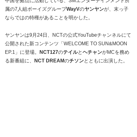
中国を拠点に活動している、SMエンターテインメント所
属の7人組ボーイズグループ
WayV
の
ヤンヤン
が、末っ子
ならではの特権があることを明かした。
ヤンヤンは9月24日、NCTの公式YouTubeチャンネルにて
公開された新コンテンツ「WELCOME TO SUN&MOON
EP.1」に登場。
NCT127
の
テイル
と
ヘチャン
がMCを務め
る新番組に、
NCT DREAM
の
チソン
とともに出演した。