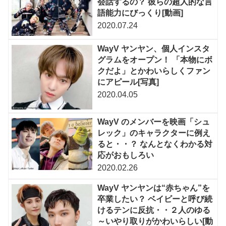
会話するの？ 彼らの超人的な言
語能力にびっくり[動画]
2020.07.24
WayV ヤンヤン、個人インスタ
グラムをオープン！ 「本物にボ
クだよ」とかわいらしくファン
にアピール[写真]
2020.04.05
WayV のメンバーを映画「シュ
レック」のキャラクターに例え
ると・・？ なんとなくわかる対
応がおもしろい
2020.02.26
WayV ヤンヤンは“赤ちゃん”を
卒業したい？ ベイビーと呼び続
けるテンに反抗・・２人のゆる
～いやり取りがかわいらしい[動