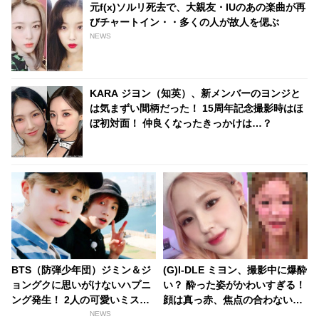
元f(x)ソルリ死去で、大親友・IUのあの楽曲が再
びチャートイン・・多くの人が故人を偲ぶ
NEWS
KARA ジヨン（知英）、新メンバーのヨンジと
は気まずい間柄だった！ 15周年記念撮影時はほ
ぼ初対面！ 仲良くなったきっかけは…？
BTS（防弾少年団）ジミン＆ジ
(G)I-DLE ミヨン、撮影中に爆酔
ョングクに思いがけないハプニ
い？ 酔った姿がかわいすぎる！
ング発生！ 2人の可愛いミスに
顔は真っ赤、焦点の合わない目
ファン喜ぶ
でぼんやり・・ 無防備な姿にメ
NEWS