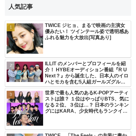
人気記事
TWICE ジヒョ、まるで映画の主演女
優みたい！ ツインテール姿で透明感あ
ふれる魅力を大放出[写真あり]
ILLIT のメンバーとプロフィールを紹
介！ HYBEオーディション番組『R U
Next？』から誕生した、日本人のイロ
ハとモカを含む5人組ガールズグルー
プ！ デビュー曲「Magnetic」がいき
世界で最も人気のあるK-POPアーティ
なりの大ヒット
ストは誰？ １位はやっぱりBTS、気に
なる２位、３位は…？ 日本のランキン
グにはKARA、少女時代もランクイ
ン！ 各国の個性あふれるデータに注目
殺到
TWICE、「The Feels」の衣装に書か