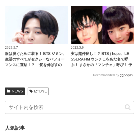
大胆すぎるアドバイスにARMY興味
叫・・魅力たっぷりのサナにファン
津々「シュガはかわいい恋人になる
の視線くぎづけ[動画あり]
ね」
2023.5.7
2023.3.9
服は脱ぐために着る！ BTS ジミン、
実は超仲良し！？ BTS j-hope、LE
生活のすべてがセクシーなパフォー
SSERAFIM ウンチェをあだ名で呼
マンスに直結！？ 「髪を伸ばすの
ぶ！ まさかの「マンチェ」呼び！ 予
も…」彼のヒミツをメンバーが暴露
想外の事態に注目集中
Recommended by
NEWS
IZ*ONE
人気記事