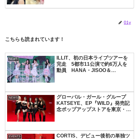
ターと完全一致のその姿に悶絶
01y
こちらも読まれています！
ILLIT、初の日本ライブツアーを
NEWS
完走 5都市11公演で約6万人を
動員 HANA・JISOO＆
MOMOKAとのスペシャルコラボ
も実現
グローバル・ガール・グループ
NEWS
KATSEYE、EP『WILD』発売記
念ポップアップストアを東京・原
宿で開催 限定グッズも登場
CORTIS、デビュー後初の単独ツ
EVENTS