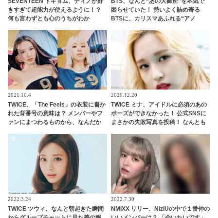
SEVENTEEN ドギョム、ディノが好
BTS、なんと“あの大御所”を本気で
きすぎて超能力が使えるように！？
困らせていた！ 勢いよく詰め寄る
何も言わずとも心のうちがわか
BTSに、カリスマあふれる“アノ
る・・「以心伝心」な２人の姿にく
人”も思わず逃げ腰… 尊敬の気持ちが
ぎづけ
強すぎるあまり起きてしまったまさ
かの事態にファン大爆笑
2021.10.4
2020.12.20
TWICE、「The Feels」の衣装に書か
TWICE ミナ、アイドルに必須のあの
れた背番号の意味は？ メンバーやフ
ポーズができなかった！ 公式SNSに
ァンにまつわるものから、なんだか
まさかの失敗写真を投稿！ なんとも
テキトー（？）なものまで・・ 気に
クセになるキュートな表情に思わず
なるその意味とは？
悶絶
2022.3.24
2022.7.30
TWICE ツウィ、なんと朝起きた瞬間
NMIXX リリー、NiziUの中で１番仲の
からグループチャットに見た夢の報
いいメンバーは？ 「会いたいです」