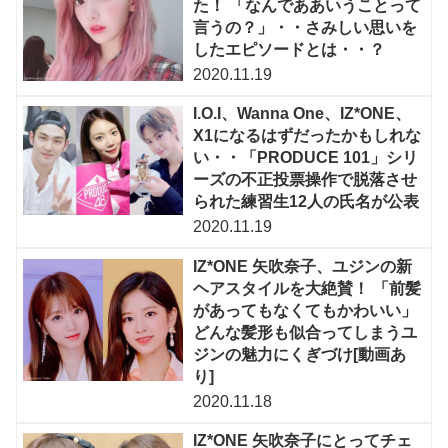
た！ 「なんでああいうことって
言うの？」・・さみしい思いを
したエピソードとは・・？
2020.11.19
I.O.I、Wanna One、IZ*ONE、
X1になるはずだったかもしれな
い・・「PRODUCE 101」シリ
ーズの不正投票操作で脱落させ
られた練習生12人の氏名が公表
2020.11.19
IZ*ONE 矢吹奈子、ユジンの新
ヘアスタイルを大絶賛！ 「前髪
があってもなくてもかわいい」
どんな髪形も似合ってしまうユ
ジンの魅力にくぎづけ[動画あ
り]
2020.11.18
IZ*ONE 矢吹奈子にとってチェ