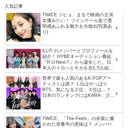
人気記事
TWICE ジヒョ、まるで映画の主演
女優みたい！ ツインテール姿で透
明感あふれる魅力を大放出[写真あ
り]
ILLIT のメンバーとプロフィールを
紹介！ HYBEオーディション番組
『R U Next？』から誕生した、日
本人のイロハとモカを含む5人組ガ
ールズグループ！ デビュー曲
世界で最も人気のあるK-POPアー
「Magnetic」がいきなりの大ヒッ
ティストは誰？ １位はやっぱり
ト
BTS、気になる２位、３位は…？
日本のランキングにはKARA、少女
時代もランクイン！ 各国の個性あ
ふれるデータに注目殺到
TWICE、「The Feels」の衣装に書
かれた背番号の意味は？ メンバー