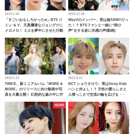
2023.3.10
2019.12.18
「すごいおもしろかったw」BTS ジ
WayVのメンバー、実は超ARMYだっ
ミン ＆ V、天真爛漫なジョングクに
た！？ BTSファンと一緒に“掛け
メロメロ！ ２人を夢中にさせた行動
声”をする姿に共感の声[動画]
とはいったいナニ？
2020.5.25
2022.8.12
TWICE、新ミニアルバム「MORE &
NCT ショウタロウ、実はStray Kids
MORE」のリリースに向け動画や写
ハンと仲よし！？ 天性の愛らしさと
真を大量公開！ 幻想的な森の中に佇
人懐っこさで交流の輪を広げる・・
む姿はまるでおとぎ話のプリンセス
意外な組み合わせにファン大興奮
NEWS