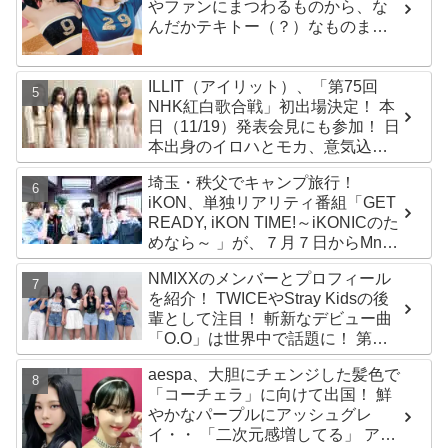
やファンにまつわるものから、な
んだかテキトー（？）なものま
で・・ 気になるその意味とは？
ILLIT（アイリット）、「第75回
NHK紅白歌合戦」初出場決定！ 本
日（11/19）発表会見にも参加！ 日
本出身のイロハとモカ、意気込み
を語る「ずっと夢見てたステー
埼玉・秩父でキャンプ旅行！
ジ…嬉しくて光栄」
iKON、単独リアリティ番組「GET
READY, iKON TIME!～iKONICのた
めなら～ 」が、７月７日からMnet
で放送・配信スタート
NMIXXのメンバーとプロフィール
を紹介！ TWICEやStray Kidsの後
輩として注目！ 斬新なデビュー曲
「O.O」は世界中で話題に！ 第４
世代を代表する美女ソリュンをは
aespa、大胆にチェンジした髪色で
じめ、全員ビジュアルメンバーと
「コーチェラ」に向けて出国！ 鮮
いわれるその魅力をチェック
やかなパープルにアッシュグレ
イ・・ 「二次元感増してる」 アバ