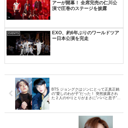
アーが開幕！ 全席完売の仁川公
演で圧巻のステージを披露
EXO、約6年ぶりのワールドツア
EVENTS
ー日本公演を完走
BTS ジョングクはジンにとって正真正銘
の“愛しのわが子”だった！ 突然披露され
た２人のやりとりがまさに“パパと息子”そ
のもの… 頼もしいジンと素直なジョング
クの会話がかわいすぎるとファンくぎづ
け