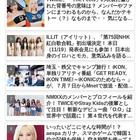
れた背番号の意味は？ メンバーやファ
ンにまつわるものから、なんだかテキ
トー（？）なものまで・・ 気になるそ
の意味とは？
ILLIT（アイリット）、「第75回NHK
紅白歌合戦」初出場決定！ 本日
（11/19）発表会見にも参加！ 日本出
身のイロハとモカ、意気込みを語る
「ずっと夢見てたステージ…嬉しくて
埼玉・秩父でキャンプ旅行！ iKON、
光栄」
単独リアリティ番組「GET READY,
iKON TIME!～iKONICのためなら～ 」
が、７月７日からMnetで放送・配信ス
タート
NMIXXのメンバーとプロフィールを紹
介！ TWICEやStray Kidsの後輩とし
て注目！ 斬新なデビュー曲「O.O」は
世界中で話題に！ 第４世代を代表する
美女ソリュンをはじめ、全員ビジュア
いったいどこにそんな時間が！？
ルメンバーといわれるその魅力をチェ
aespa カリナ、スマホゲームで韓国１
ック
位の記録を保持！ 空き時間を使って１