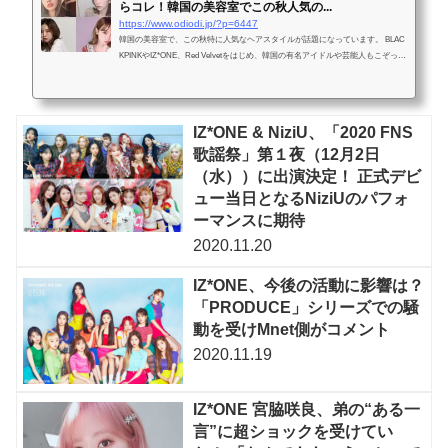
らコレ！韓国の美容室でこの秋人気の...
https://www.odiodi.jp/?p=6447
韓国の美容室で、この秋特に人気なヘアスタイルが話題になっています。 BLAC
KPINKやIZ*ONE、Red Velvetをはじめ、韓国の有名アイドルや芸能人もこぞって
挑戦しているこのヘアスタイル。髪をバッサリと切りたい...
IZ*ONE & NiziU、「2020 FNS
歌謡祭」第１夜（12月2日
（水））に出演決定！ 正式デビ
ュー当日となるNiziUのパフォ
ーマンスに期待
2020.11.20
IZ*ONE、今後の活動に影響は？
「PRODUCE」シリーズでの騒
動を受けMnet側がコメント
2020.11.19
IZ*ONE 宮脇咲良、弟の“ある一
言”に超ショックを受けてい