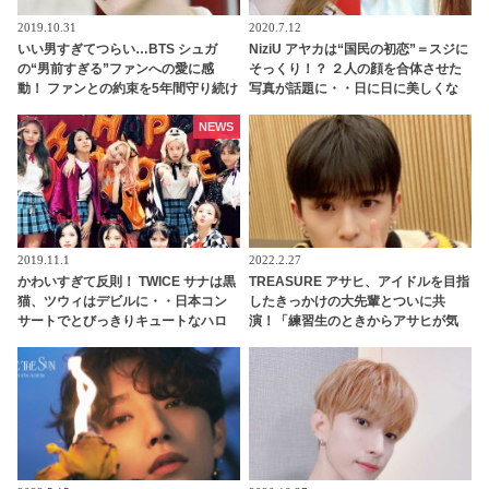
2019.10.31
2020.7.12
いい男すぎてつらい…BTS シュガ
NiziU アヤカは“国民の初恋”＝スジに
の“男前すぎる”ファンへの愛に感
そっくり！？ ２人の顔を合体させた
動！ ファンとの約束を5年間守り続け
写真が話題に・・日に日に美しくな
た彼が見せた“最高の贈り物”に涙…
る輝かしいビジュアルにも注目[写真]
シュガの”沼”に落ちていく人が続出
NEWS
2019.11.1
2022.2.27
かわいすぎて反則！ TWICE サナは黒
TREASURE アサヒ、アイドルを目指
猫、ツウィはデビルに・・日本コン
したきっかけの大先輩とついに共
サートでとびっきりキュートなハロ
演！「練習生のときからアサヒが気
ウィンコスプレを披露
になっていました」なんと認知され
ていた！ 彼のサクセスストーリーに
注目殺到