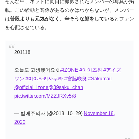
そんな中、ネットに同日に撮影されたメンバーの写真が掲
載。この騒動と関係があるのかはわからないが、メンバー
は
普段よりも元気がなく、辛そうな顔をしている
とファン
を心配させている。
201118
오늘도 고생했어요☺️
#IZONE
#아이즈원
#アイズ
ワン
#미야와키사쿠라
#宮脇咲良
#Sakumail
@official_izone
@39saku_chan
pic.twitter.com/MZZJRXv5r8
— 범애주의자 (@2018_10_29)
November 18,
2020