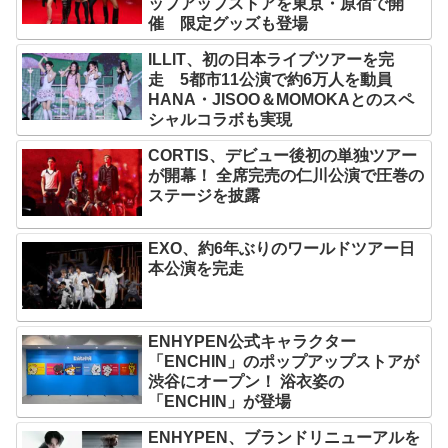
ップアップストアを東京・原宿で開
催 限定グッズも登場
ILLIT、初の日本ライブツアーを完
走 5都市11公演で約6万人を動員
HANA・JISOO＆MOMOKAとのスペ
シャルコラボも実現
CORTIS、デビュー後初の単独ツアー
が開幕！ 全席完売の仁川公演で圧巻の
ステージを披露
EXO、約6年ぶりのワールドツアー日
本公演を完走
ENHYPEN公式キャラクター
「ENCHIN」のポップアップストアが
渋谷にオープン！ 浴衣姿の
「ENCHIN」が登場
ENHYPEN、ブランドリニューアルを