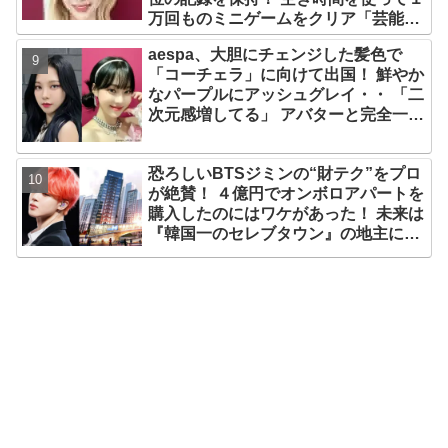
万回ものミニゲームをクリア「芸能人
たちが時間がないと言っているのは全
aespa、大胆にチェンジした髪色で
部嘘」
「コーチェラ」に向けて出国！ 鮮やか
なパープルにアッシュグレイ・・ 「二
次元感増してる」 アバターと完全一致
のその姿に悶絶
恐ろしいBTSジミンの“財テク”をプロ
が絶賛！ ４億円でオンボロアパートを
購入したのにはワケがあった！ 未来は
『韓国一のセレブタウン』の地主にな
るってホント？