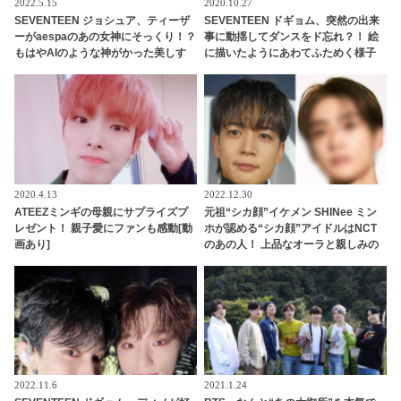
2022.5.15
2020.10.27
SEVENTEEN ジョシュア、ティーザ
SEVENTEEN ドギョム、突然の出来
ーがaespaのあの女神にそっくり！？
事に動揺してダンスをド忘れ？！ 絵
もはやAIのような神がかった美しす
に描いたようにあわてふためく様子
ぎるビジュアルに衝撃・・ 「シュビ
がかわいい＆おもしろすぎる[動画あ
ス」っていったい何？
り]
2020.4.13
2022.12.30
ATEEZミンギの母親にサプライズプ
元祖“シカ顔”イケメン SHINee ミン
レゼント！ 親子愛にファンも感動[動
ホが認める“シカ顔”アイドルはNCT
画あり]
のあの人！ 上品なオーラと親しみの
ある雰囲気を兼ね備えたイケメンと
は一体ダレ？
2022.11.6
2021.1.24