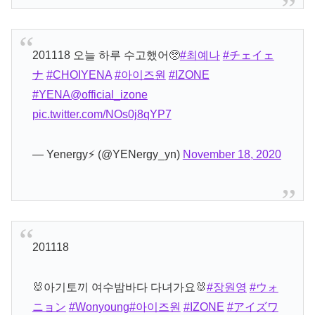
201118 오늘 하루 수고했어🥺
#최예나
#チェイェ
ナ
#CHOIYENA
#아이즈원
#IZONE
#YENA
@official_izone
pic.twitter.com/NOs0j8qYP7
— Yenergy⚡️ (@YENergy_yn)
November 18, 2020
201118
🐰아기토끼 여수밤바다 다녀가요🐰
#장원영
#ウォ
ニョン
#Wonyoung
#아이즈원
#IZONE
#アイズワ