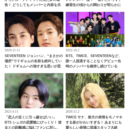
告！ どうしてもメンバーと内容を共
練習生の頃からの関わりが明らかに
有したい！ そのかわいすぎる姿にほ
っこり
2020.11.11
2022.10.2
SEVENTEEN ジョンハン、“まさかの
BTS、TWICE、SEVENTEENなど、
場所”でドギョムの名前を絶叫してい
誰一人脱退することなくデビュー当
た！ ドギョムへの強すぎる思いが思
時のメンバーを維持し続けている
わず声に出て… ２人の友情を証明す
「奇跡」のグループまとめ！ 絆の深
るジョンハンの行動にファン感動
さに感激
2023.4.11
2020.11.2
「恋人の近くに引っ越せばいい」
TWICE サナ、柴犬の表情をモノマネ
BTS シュガの恋愛観にびっくり！ 彼
する姿がかわいすぎる！ あまりにも
女との距離感に悩むファンに対し、
愛らしい表情に現場スタッフ大絶