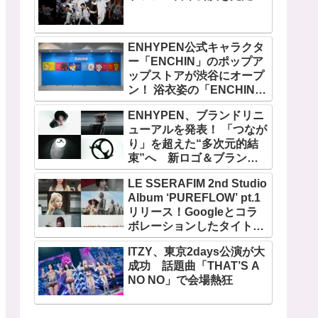
ENHYPEN公式キャラクタ
ー「ENCHIN」のポップア
ップストアが渋谷にオープ
ン！ 浴衣姿の「ENCHIN」
が登場
ENHYPEN、ブランドリニ
ューアルを発表！ 「つなが
り」を超えた“多次元的結
束”へ 新ロゴ＆ブランド
フィルム公開
LE SSERAFIM 2nd Studio
Album ‘PUREFLOW’ pt.1
リリース！Googleとコラ
ボレーションしたタイトル
曲「BOOMPALA」MVも公
ITZY、東京2days公演が大
開
成功 話題曲「THAT’S A
NO NO」で会場熱狂