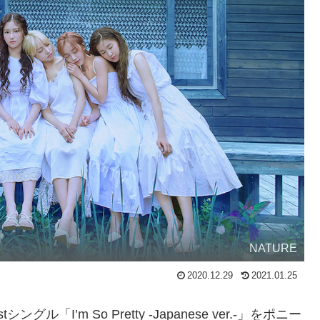
NATURE
2020.12.29
2021.01.25
「I’m So Pretty -Japanese ver.-」をポニー