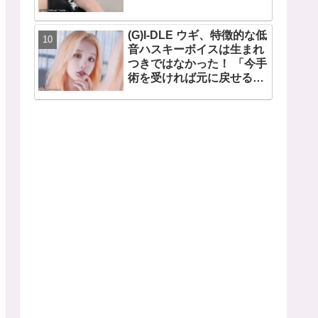
(G)I-DLE ウギ、特徴的な低
音ハスキーボイスは生まれ
つきではなかった！ 「今手
術を受ければ元に戻せるけ
ど...」 あの声になった原因
とは？