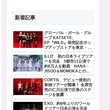
新着記事
グローバル・ガール・グル
ープ KATSEYE、
EP『WILD』発売記念ポッ
プアップストアを東京・原
宿で開催 限定グッズも登
ILLIT、初の日本ライブツア
場
ーを完走 5都市11公演で
約6万人を動員 HANA・
JISOO＆MOMOKAとのス
ペシャルコラボも実現
CORTIS、デビュー後初の
単独ツアーが開幕！ 全席完
売の仁川公演で圧巻のステ
ージを披露
EXO、約6年ぶりのワール
ドツアー日本公演を完走