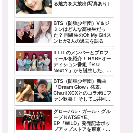
る魅力を大放出[写真あり]
BTS（防弾少年団）V＆ジ
ミンはどんな高校生だっ
た？ 同級生のOh My Girlス
ンヒが2人の過去を語る
ILLIT のメンバーとプロフ
ィールを紹介！ HYBEオー
ディション番組『R U
Next？』から誕生した、日
本人のイロハとモカを含む
BTS（防弾少年団）新曲
5人組ガールズグループ！
「Dream Glow」発表、
デビュー曲「Magnetic」が
Charli XCXとのコラボにフ
いきなりの大ヒット
ァン歓喜！ そして...共同制
作者が明かすジミンへの思
い「彼の夢、そして彼の絶
グローバル・ガール・グル
望から生まれた歌」
ープ KATSEYE、
EP『WILD』発売記念ポッ
プアップストアを東京・原