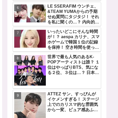
宿で開催 限定グッズも登
LE SSERAFIM ウンチェ、
場
&TEAM YUMAからの予期
せぬ質問にタジタジ！ それ
を私に聞くの…？ 内向的で
あるからこそ答えに困る彼
いったいどこにそんな時間
女のリアクションがかわい
が！？ aespa カリナ、スマ
すぎる
ホゲームで韓国１位の記録
を保持！ 空き時間を使って
１万回ものミニゲームをク
世界で最も人気のあるK-
リア「芸能人たちが時間が
POPアーティストは誰？ １
ないと言っているのは全部
位はやっぱりBTS、気にな
嘘」
る２位、３位は…？ 日本の
ランキングにはKARA、少
女時代もランクイン！ 各国
の個性あふれるデータに注
目殺到
ATTEZ サン、すっぴんが
イケメンすぎる！ ステージ
上でのカリスマ的な雰囲気
から一変、ピュア感あふれ
るビジュアルに視線殺到