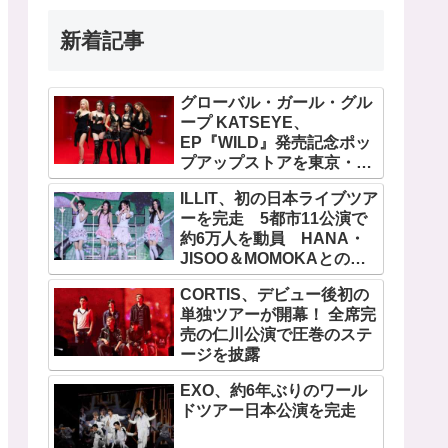
新着記事
グローバル・ガール・グル
ープ KATSEYE、
EP『WILD』発売記念ポッ
プアップストアを東京・原
宿で開催 限定グッズも登
ILLIT、初の日本ライブツア
場
ーを完走 5都市11公演で
約6万人を動員 HANA・
JISOO＆MOMOKAとのス
ペシャルコラボも実現
CORTIS、デビュー後初の
単独ツアーが開幕！ 全席完
売の仁川公演で圧巻のステ
ージを披露
EXO、約6年ぶりのワール
ドツアー日本公演を完走