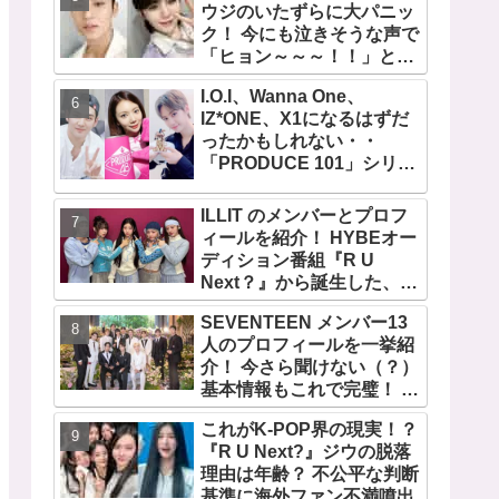
ウジのいたずらに大パニッ
ク！ 今にも泣きそうな声で
「ヒョン～～～！！」と呼
びかける… 恐怖のあまり子
I.O.I、Wanna One、
供のように駆け出す姿がか
IZ*ONE、X1になるはずだ
わいい
ったかもしれない・・
「PRODUCE 101」シリー
ズの不正投票操作で脱落さ
せられた練習生12人の氏名
ILLIT のメンバーとプロフ
が公表
ィールを紹介！ HYBEオー
ディション番組『R U
Next？』から誕生した、日
本人のイロハとモカを含む
SEVENTEEN メンバー13
5人組ガールズグループ！
人のプロフィールを一挙紹
デビュー曲「Magnetic」が
介！ 今さら聞けない（？）
いきなりの大ヒット
基本情報もこれで完璧！ 代
表曲から最新曲、爆笑コン
これがK-POP界の現実！？
テンツ『GOING
『R U Next?』ジウの脱落
SEVENTEEN』まで・・
理由は年齢？ 不公平な判断
VERY NICEな魅力が満載
基準に海外ファン不満噴出