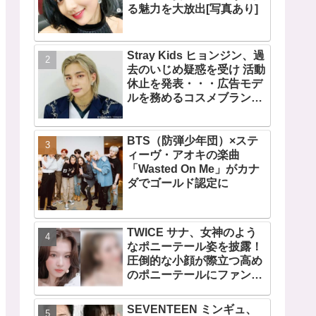
る魅力を大放出[写真あり]
Stray Kids ヒョンジン、過
去のいじめ疑惑を受け 活動
休止を発表・・・広告モデ
ルを務めるコスメブランド
CLIOも広告写真を取り下げ
BTS（防弾少年団）×ステ
ィーヴ・アオキの楽曲
「Wasted On Me」がカナ
ダでゴールド認定に
TWICE サナ、女神のよう
なポニーテール姿を披露！
圧倒的な小顔が際立つ高め
のポニーテールにファン歓
喜
SEVENTEEN ミンギュ、