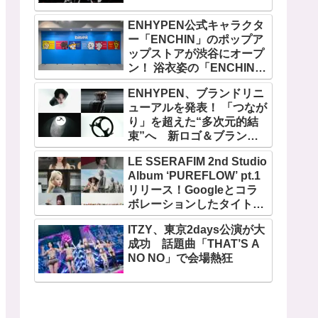
ENHYPEN公式キャラクタ
ー「ENCHIN」のポップア
ップストアが渋谷にオープ
ン！ 浴衣姿の「ENCHIN」
が登場
ENHYPEN、ブランドリニ
ューアルを発表！ 「つなが
り」を超えた“多次元的結
束”へ 新ロゴ＆ブランド
フィルム公開
LE SSERAFIM 2nd Studio
Album ‘PUREFLOW’ pt.1
リリース！Googleとコラ
ボレーションしたタイトル
曲「BOOMPALA」MVも公
ITZY、東京2days公演が大
開
成功 話題曲「THAT’S A
NO NO」で会場熱狂