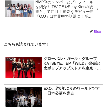
NMIXXのメンバーとプロフィール
を紹介！ TWICEやStray Kidsの後
輩として注目！ 斬新なデビュー曲
「O.O」は世界中で話題に！ 第４
世代を代表する美女ソリュンをは
じめ、全員ビジュアルメンバーと
いわれるその魅力をチェック
06m
こちらも読まれています！
グローバル・ガール・グループ
NEWS
KATSEYE、EP『WILD』発売記
念ポップアップストアを東京・原
宿で開催 限定グッズも登場
EXO、約6年ぶりのワールドツア
EVENTS
ー日本公演を完走