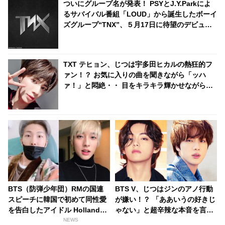
ついにグループ名が発表！ PSYとJ.Y.Parkによ
るサバイバル番組「LOUD」から誕生したボーイ
ズグループ“TNX”、５月17日に待望のデビュー
へ
TXT テヒョン、じつは宇多田ヒカルの熱狂的フ
ァン！？ お気に入りの曲を聞きながら「ッハ
ァ！」と悶絶・・ 目をキラキラ輝かせながら聞
き入る彼の姿にファン爆笑「リアクションが完
全にオタクｗｗ」
BTS（防弾少年団）RMの国連
BTS V、じつはジンのアノ行動
スピーチに韓国で初めて同性愛
が嫌い！？ 「ああいうの好きじ
を告白したアイドル Hollandが
ゃない」と超辛辣な本音を言い
感謝！ 「彼に感謝し、もっとフ
放つ… 彼への不満を容赦なく明
NEWS