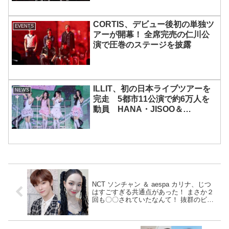
CORTIS、デビュー後初の単独ツ
EVENTS
アーが開幕！ 全席完売の仁川公
演で圧巻のステージを披露
ILLIT、初の日本ライブツアーを
NEWS
完走 5都市11公演で約6万人を
動員 HANA・JISOO＆
MOMOKAとのスペシャルコラボ
も実現
NCT ソンチャン ＆ aespa カリナ、じつ
はすごすぎる共通点があった！ まさか２
回も〇〇されていたなんて！ 抜群のビジ
ュアルを持つ２人のその驚きの経験と
は？