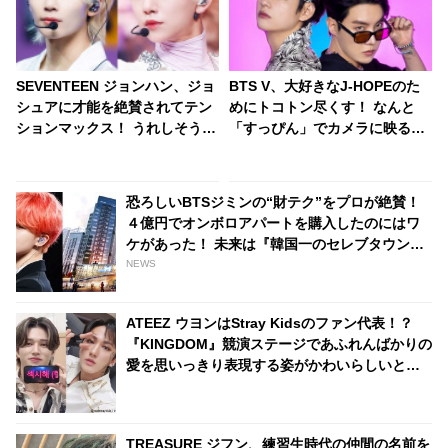
SEVENTEEN ジョンハン、ジョ
BTS V、大好きなJ-HOPEのた
シュアに才能を絶賛されてテン
めにトコトン尽くす！ なんと
ションマックス！ うれしそうに
「すっぴん」でカメラに映るの
自分の経験談を話したあと「エ
も全然OK… J-HOPEへの愛情を
ッヘン」と言わんばかりの得意
爆発させる彼の大胆行動にファ
げな表情・・ ジョシュアの一言
ンも大喜び
恐ろしいBTSジミンの“財テク”をプロが絶賛！
で超舞い上がるジョンハンにほ
４億円でオンボロアパートを購入したのにはワ
っこり
ケがあった！ 未来は『韓国一のセレブタウン』
の地主になるってホント？
NEWS
ATEEZ ウヨンはStray Kidsのファン代表！？
『KINGDOM』競演ステージであふれんばかりの
愛を思いっきり表現する姿がかわいらしいと話
題に
TREASURE ジフン、練習生時代の仲間の名前を