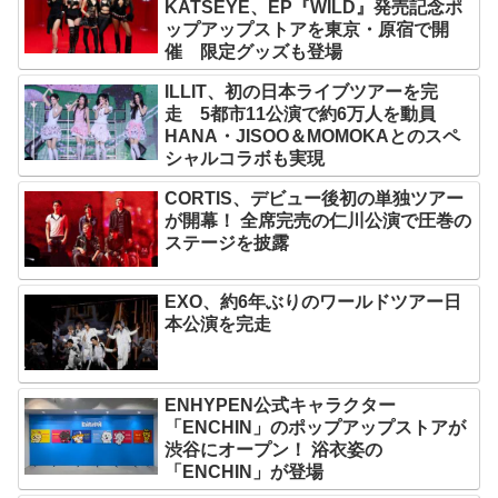
KATSEYE、EP『WILD』発売記念ポ
ップアップストアを東京・原宿で開
催 限定グッズも登場
ILLIT、初の日本ライブツアーを完
走 5都市11公演で約6万人を動員
HANA・JISOO＆MOMOKAとのスペ
シャルコラボも実現
CORTIS、デビュー後初の単独ツアー
が開幕！ 全席完売の仁川公演で圧巻の
ステージを披露
EXO、約6年ぶりのワールドツアー日
本公演を完走
ENHYPEN公式キャラクター
「ENCHIN」のポップアップストアが
渋谷にオープン！ 浴衣姿の
「ENCHIN」が登場