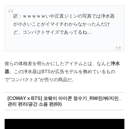
訳：ｗｗｗｗｗいや正直ジミンの写真では浄水器
が小さいことがイマイチわからなかったんだけ
ど、コンパクトサイズであってるね…
彼らの体格差を明らかにしたアイテムとは、なんと
浄水
器
。この浄水器はBTSが広告モデルを務めているもの
で“コンパクトさ”が売りの商品だ。
[COWAY x BTS] 코웨이 아이콘 정수기_RM/진/뷔/지민_
관리 편리/공간 소음 편(60)