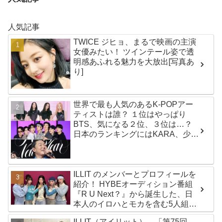
人気記事
TWICE ジヒョ、まるで映画の主演
女優みたい！ ツインテール姿で透
明感あふれる魅力を大放出[写真あ
り]
世界で最も人気のあるK-POPアー
ティストは誰？ １位はやっぱり
BTS、気になる２位、３位は…？
日本のランキングにはKARA、少女
時代もランクイン！ 各国の個性あ
ふれるデータに注目殺到
ILLIT のメンバーとプロフィールを
紹介！ HYBEオーディション番組
『R U Next？』から誕生した、日
本人のイロハとモカを含む5人組ガ
ールズグループ！ デビュー曲
ILLIT（アイリット）、「第75回