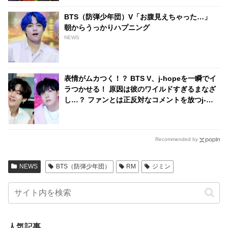
BTS（防弾少年団）V「お腹見えちゃった…」
朝からうっかりハプニング
NEWS
表情がムカつく！？ BTS V、j-hopeを一瞬でイ
ラつかせる！ 原因は彼のワイルドすぎるまなざ
し…？ ファンとは正反対なコメントを放つj-
hopeの本音に爆笑
Recommended by
NEWS
BTS（防弾少年団）
RM
ジミン
人気記事