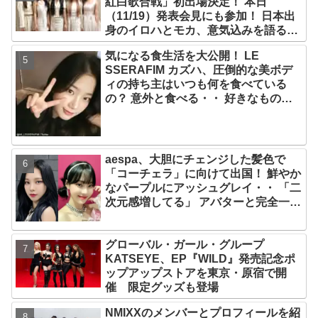
紅白歌合戦」初出場決定！ 本日
（11/19）発表会見にも参加！ 日本出
身のイロハとモカ、意気込みを語る
「ずっと夢見てたステージ…嬉しくて
気になる食生活を大公開！ LE
光栄」
SSERAFIM カズハ、圧倒的な美ボデ
ィの持ち主はいつも何を食べている
の？ 意外と食べる・・ 好きなものを
食べつつ健康を維持する方法とは？
aespa、大胆にチェンジした髪色で
「コーチェラ」に向けて出国！ 鮮やか
なパープルにアッシュグレイ・・ 「二
次元感増してる」 アバターと完全一致
のその姿に悶絶
グローバル・ガール・グループ
KATSEYE、EP『WILD』発売記念ポ
ップアップストアを東京・原宿で開
催 限定グッズも登場
NMIXXのメンバーとプロフィールを紹