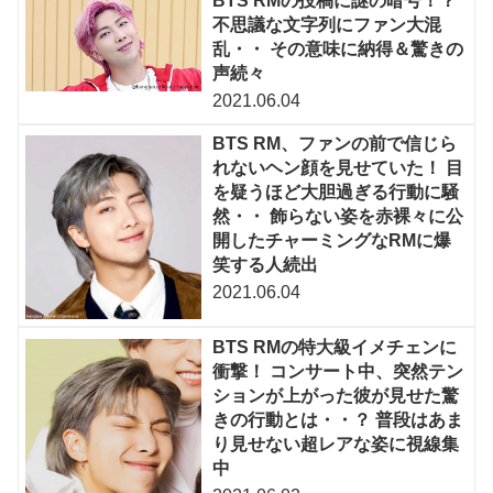
BTS RMの投稿に謎の暗号！？
不思議な文字列にファン大混
乱・・ その意味に納得＆驚きの
声続々
2021.06.04
BTS RM、ファンの前で信じら
れないヘン顔を見せていた！ 目
を疑うほど大胆過ぎる行動に騒
然・・ 飾らない姿を赤裸々に公
開したチャーミングなRMに爆
笑する人続出
2021.06.04
BTS RMの特大級イメチェンに
衝撃！ コンサート中、突然テン
ションが上がった彼が見せた驚
きの行動とは・・？ 普段はあま
り見せない超レアな姿に視線集
中