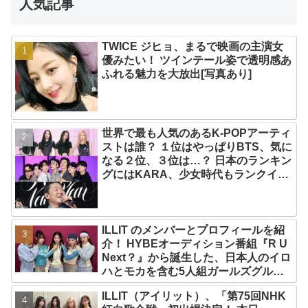
人気記事
TWICE ジヒョ、まるで映画の主演女
優みたい！ ツインテール姿で透明感あ
ふれる魅力を大放出[写真あり]
世界で最も人気のあるK-POPアーティ
ストは誰？ １位はやっぱりBTS、気に
なる２位、３位は…？ 日本のランキン
グにはKARA、少女時代もランクイ
ン！ 各国の個性あふれるデータに注目
殺到
ILLIT のメンバーとプロフィールを紹
介！ HYBEオーディション番組『R U
Next？』から誕生した、日本人のイロ
ハとモカを含む5人組ガールズグルー
プ！ デビュー曲「Magnetic」がいき
ILLIT（アイリット）、「第75回NHK
なりの大ヒット