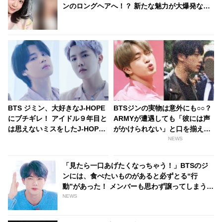
ンのロングヘアへ！？ 新たな魅力が大爆発なひ
かるの最新ビジュアルにデビューへの期待高ま
る
BTS ジミン、大好きなJ-HOPE
BTSジンの実物は意外にも○○？
にブチギレ！ アイドル９年目と
ARMYが遭遇しても「彼には声
は思えないミスをしたJ-HOPE
がかけられない」と口を揃え
へのいらだちを思いっきりあら
る、その気になる理由とは？
NEWS
わに… しびれを切らした彼のツ
ッコミが容赦なさすぎると爆笑
「見たら一口あげたくなっちゃう！」BTSのジ
ンには、食べたいものがあると必ずとる“行
動”があった！ メンバーも思わず譲ってしまう、
世渡り上手な行動とは？
NEWS