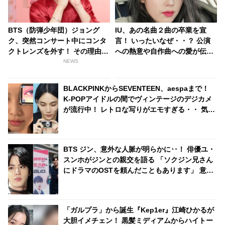
BTS（防弾少年団）ジョング
IU、あの名曲２曲の卒業を宣
ク、突然コンサート中にコンタ
言！ いったいなぜ・・？ 公演
クトレンズを外す！ その理由が
への熱意や自作曲への愛が伝わ
素敵すぎるとファン感激
る理由に感激
NEWS
BLACKPINKからSEVENTEEN、aespaまで！
K-POPアイドルの間でヴィンテージのデジカメ
が流行中！ レトロな写りがエモすぎる・・ 気に
なる機種は？
BTS ジン、意外な人脈が明らかに‥！ 俳優ユ・
スンホがジンとの親交を語る 「ソクジン兄さん
にドラマのOSTを頼んだこともあります」 意外
な交友関係はどのようにして生まれた・・？
「ガルプラ」から誕生『Kep1er』江崎ひかるが
大胆イメチェン！ 黒髪ミディアムからハイトー