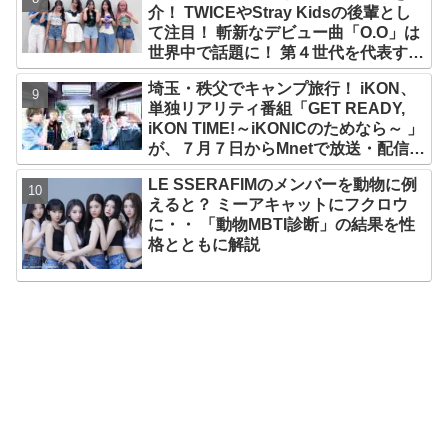
介！ TWICEやStray Kidsの後輩とし
て注目！ 斬新なデビュー曲「O.O」は
世界中で話題に！ 第４世代を代表する
美女ソリュンをはじめ、全員ビジュア
埼玉・秩父でキャンプ旅行！ iKON、
ルメンバーといわれるその魅力をチェ
単独リアリティ番組「GET READY,
ック
iKON TIME!～iKONICのためなら～ 」
が、７月７日からMnetで放送・配信ス
タート
LE SSERAFIMのメンバーを動物に例
えると？ ミーアキャットにフクロウ
に・・ 「動物MBTI診断」の結果を性
格とともに解説