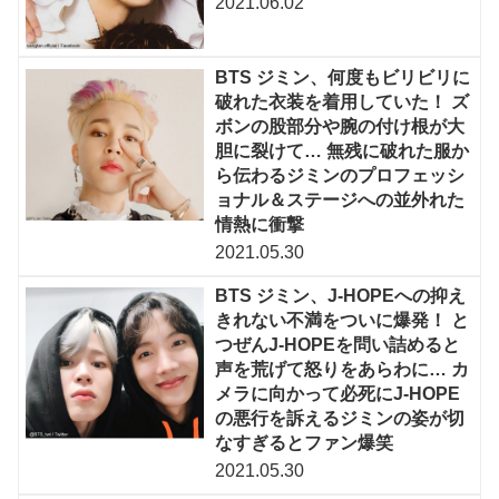
2021.06.02
BTS ジミン、何度もビリビリに
破れた衣装を着用していた！ ズ
ボンの股部分や腕の付け根が大
胆に裂けて… 無残に破れた服か
ら伝わるジミンのプロフェッシ
ョナル＆ステージへの並外れた
情熱に衝撃
2021.05.30
BTS ジミン、J-HOPEへの抑え
きれない不満をついに爆発！ と
つぜんJ-HOPEを問い詰めると
声を荒げて怒りをあらわに… カ
メラに向かって必死にJ-HOPE
の悪行を訴えるジミンの姿が切
なすぎるとファン爆笑
2021.05.30