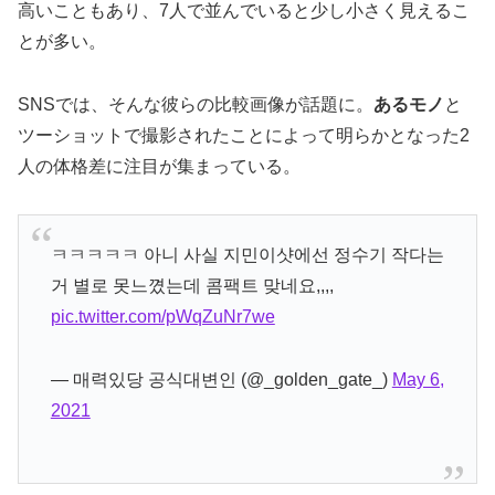
高いこともあり、7人で並んでいると少し小さく見えるこ
とが多い。
SNSでは、そんな彼らの比較画像が話題に。
あるモノ
と
ツーショットで撮影されたことによって明らかとなった2
人の体格差に注目が集まっている。
ㅋㅋㅋㅋㅋ 아니 사실 지민이샷에선 정수기 작다는
거 별로 못느꼈는데 콤팩트 맞네요,,,,
pic.twitter.com/pWqZuNr7we
— 매력있당 공식대변인 (@_golden_gate_)
May 6,
2021