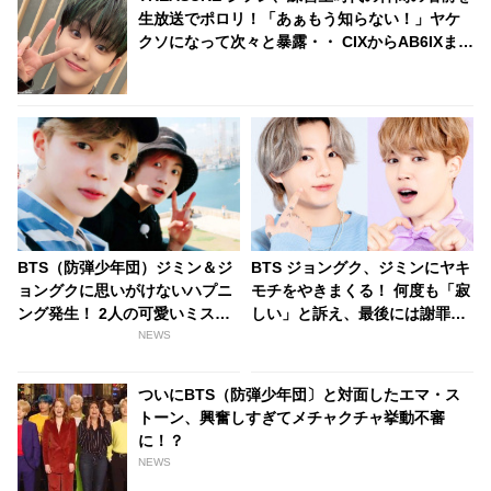
生放送でポロリ！「あぁもう知らない！」ヤケ
クソになって次々と暴露・・ CIXからAB6IXま
で、豪華すぎる交友関係はいったい誰？
BTS（防弾少年団）ジミン＆ジ
BTS ジョングク、ジミンにヤキ
ョングクに思いがけないハプニ
モチをやきまくる！ 何度も「寂
ング発生！ 2人の可愛いミスに
しい」と訴え、最後には謝罪ま
ファン喜ぶ
で要求… 完全にすねてしまった
NEWS
彼の発言＆戸惑うジミンのリア
クションがかわいすぎる
ついにBTS（防弾少年団〕と対面したエマ・ス
トーン、興奮しすぎてメチャクチャ挙動不審
に！？
NEWS