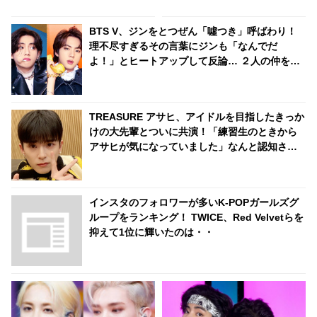
ァンになりました」
かすV & 一切気にしない彼のそ
の様子が面白すぎる
BTS V、ジンをとつぜん「噓つき」呼ばわり！
理不尽すぎるその言葉にジンも「なんでだ
よ！」とヒートアップして反論… ２人の仲を引
き裂いたその意外な理由に爆笑
TREASURE アサヒ、アイドルを目指したきっか
けの大先輩とついに共演！「練習生のときから
アサヒが気になっていました」なんと認知され
ていた！ 彼のサクセスストーリーに注目殺到
インスタのフォロワーが多いK-POPガールズグ
ループをランキング！ TWICE、Red Velvetらを
抑えて1位に輝いたのは・・