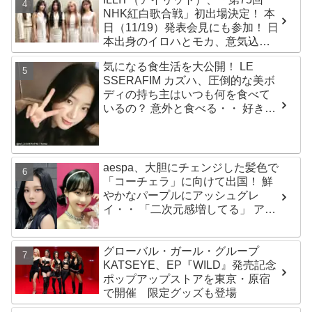
「Magnetic」がいきなりの大ヒッ
NHK紅白歌合戦」初出場決定！ 本
ト
日（11/19）発表会見にも参加！ 日
本出身のイロハとモカ、意気込み
を語る「ずっと夢見てたステー
気になる食生活を大公開！ LE
ジ…嬉しくて光栄」
SSERAFIM カズハ、圧倒的な美ボ
ディの持ち主はいつも何を食べて
いるの？ 意外と食べる・・ 好きな
ものを食べつつ健康を維持する方
法とは？
aespa、大胆にチェンジした髪色で
「コーチェラ」に向けて出国！ 鮮
やかなパープルにアッシュグレ
イ・・ 「二次元感増してる」 アバ
ターと完全一致のその姿に悶絶
グローバル・ガール・グループ
KATSEYE、EP『WILD』発売記念
ポップアップストアを東京・原宿
で開催 限定グッズも登場