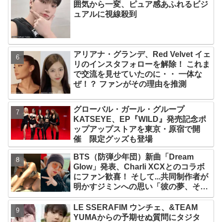
囲気から一変、ピュア感あふれるビジ
ュアルに視線殺到
アリアナ・グランデ、Red Velvet イェ
リのインスタフォローを解除！ これま
で交流を見せていたのに・・ 一体な
ぜ！？ ファンがその理由を推測
グローバル・ガール・グループ
KATSEYE、EP『WILD』発売記念ポ
ップアップストアを東京・原宿で開
催 限定グッズも登場
BTS（防弾少年団）新曲「Dream
Glow」発表、Charli XCXとのコラボ
にファン歓喜！ そして...共同制作者が
明かすジミンへの思い「彼の夢、そし
て彼の絶望から生まれた歌」
LE SSERAFIM ウンチェ、&TEAM
YUMAからの予期せぬ質問にタジタ