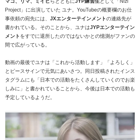
マコ、リマ、ミイヒ
らとともに
JYP練習生
として「Nizi
Project」に出演していた ユナ。YouTubeの概要欄のお仕
事依頼の宛先には、
JXエンターテインメント
の連絡先が
書かれている。そのことから、ユナは
JYPエンターテイン
メント
をすでに退所したのではないかとの憶測がファンの
間で広がっている。
動画の最後でユナは「これから活動します」「よろしく」
とピースサインで元気にあいさつ。同日投稿されたインス
タグラムにも「日本での活動をたくさんしていくのでお楽
しみに」と書かれていることから、今後は日本での活動も
予定しているようだ。