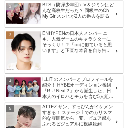
BTS（防弾少年団）V＆ジミンはど
んな高校生だった？ 同級生のOh
My Girlスンヒが2人の過去を語る
ENHYPENの日本人メンバー ニ
キ、人気ゲームのキャラクターに
そっくり！？「○○に似ていると思
います」と正直な本音を自ら告
白・・ あまりにもそっくりな見た
目にファン大爆笑「客観的な視点
で自分を見てるねｗｗ」
ILLIT のメンバーとプロフィールを
紹介！ HYBEオーディション番組
『R U Next？』から誕生した、日
本人のイロハとモカを含む5人組ガ
ールズグループ！ デビュー曲
ATTEZ サン、すっぴんがイケメン
「Magnetic」がいきなりの大ヒッ
すぎる！ ステージ上でのカリスマ
ト
的な雰囲気から一変、ピュア感あ
ふれるビジュアルに視線殺到