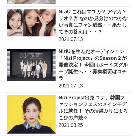
NiziU これはマユカ？ アヤカ？
リオ？ 誰なのか見分けのつかな
い写真にファン騒然・・果たし
てその答えは・・？
2021.07.13
NiziUを生んだオーディション
「Nizi Project」のSeason２が
開催決定！ 今回はボーイズグル
ープ誕生へ・・募集概要はコチ
ラ
2021.07.13
Nizi Project出身 ユナ、韓国フ
ァッションフェスのメインモデ
ルに就任！ その活躍ぶりによろ
こびの声続々
2021.03.25