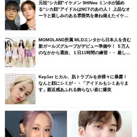
元祖“シカ顔”イケメン SHINee ミンホが認め
る“シカ顔”アイドルはNCTのあの人！ 上品なオ
ーラと親しみのある雰囲気を兼ね備えたイケメ
ンとは一体ダレ？
MOMOLAND所属 MLDエンタから日本人を含む
新ガールズグループがデビュー準備中！ ５万人
のなかから選抜、１日11時間の練習・・ 厳しい
練習生の生活が明らかに
Kep1er ヒカル、肌トラブルを赤裸々に暴露！
なんと顔にシミが・・「アイドルもシミありま
す」親近感あふれる飾らない姿に爆笑