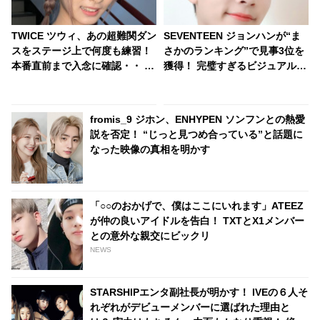
TWICE ツウィ、あの超難関ダン
SEVENTEEN ジョンハンが“ま
スをステージ上で何度も練習！
さかのランキング”で見事3位を
本番直前まで入念に確認・・ か
獲得！ 完璧すぎるビジュアルか
わいすぎる姿にファン悶絶
らは想像もつかない”衝撃的なギ
ャップ”が明らかに… 見る人を
唖然とさせたジョンハンの意外
fromis_9 ジホン、ENHYPEN ソンフンとの熱愛
な一面にファン大爆笑
説を否定！ “じっと見つめ合っている”と話題に
なった映像の真相を明かす
「○○のおかげで、僕はここにいれます」ATEEZ
が仲の良いアイドルを告白！ TXTとX1メンバー
との意外な親交にビックリ
NEWS
STARSHIPエンタ副社長が明かす！ IVEの６人そ
れぞれがデビューメンバーに選ばれた理由と