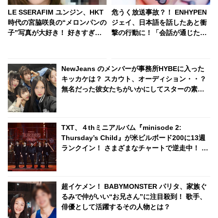
LE SSERAFIM ユンジン、HKT
危うく放送事故？！ ENHYPEN
時代の宮脇咲良の“メロンパンの
ジェイ、日本語を話したあと衝
子”写真が大好き！ 好きすぎて
撃の行動に！「会話が通じたの
Zoomの背景にまで設定！ こと
がうれしくて…」興奮のあまり
あるごとにその話題を持ち出
予想外の姿に変貌・・ 全力でよ
す・・ トリコになるのも納得の
ろこびを表現する彼にメンバー
NewJeans のメンバーが事務所HYBEに入った
どこか癖になる過去写真に注目
大爆笑
キッカケは？ スカウト、オーディション・・？
殺到
無名だった彼女たちがいかにしてスターの素質
を見いだされたのか、その経緯が明らかに
TXT、４thミニアルバム『minisode 2:
Thursday’s Child』が米ビルボード200に13週
ランクイン！ さまざまなチャートで逆走中！ 自
身の最長記録更新に期待高まる
超イケメン！ BABYMONSTER パリタ、家族ぐ
るみで仲がいい“お兄さん”に注目殺到！ 歌手、
俳優として活躍するその人物とは？