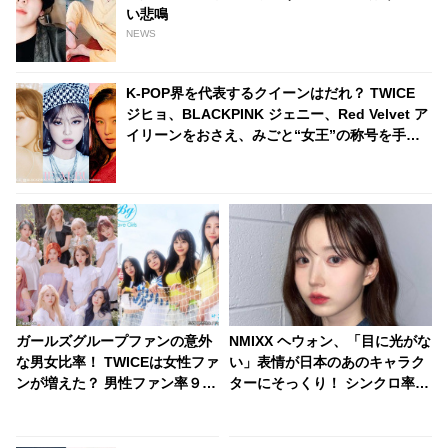
い悲鳴
NEWS
K-POP界を代表するクイーンはだれ？ TWICE
ジヒョ、BLACKPINK ジェニー、Red Velvet ア
イリーンをおさえ、みごと“女王”の称号を手に
入れたのは・・
ガールズグループファンの意外
NMIXX ヘウォン、「目に光がな
な男女比率！ TWICEは女性ファ
い」表情が日本のあのキャラク
ンが増えた？ 男性ファン率９割
ターにそっくり！ シンクロ率
のグループも
100％！ 焦点のない独特な目が
おもしろすぎると爆笑