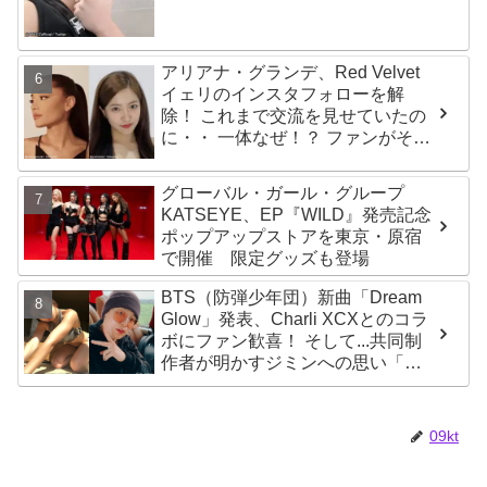
アリアナ・グランデ、Red Velvet
イェリのインスタフォローを解
除！ これまで交流を見せていたの
に・・ 一体なぜ！？ ファンがその
理由を推測
グローバル・ガール・グループ
KATSEYE、EP『WILD』発売記念
ポップアップストアを東京・原宿
で開催 限定グッズも登場
BTS（防弾少年団）新曲「Dream
Glow」発表、Charli XCXとのコラ
ボにファン歓喜！ そして...共同制
作者が明かすジミンへの思い「彼
の夢、そして彼の絶望から生まれ
た歌」
09kt