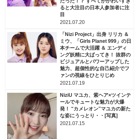
だった！？ すべてがかわいすぎ
ると大注目の日本人参加者に注
目
2021.07.20
「Nizi Project」出身 リリカ ＆
ミウ、「Girls Planet 999」の日
本チームで大活躍 ＆ エンディ
ング妖精に大ばってき！ 抜群の
ビジュアルとパワーアップした
魅力、超個性的な自己紹介でフ
ァンの視線をひとりじめ
2021.07.19
NiziU マユカ、紫ヘア×ツインテ
ールでキュートな魅力が大爆
発！ “カメレオン”マユカの新た
な姿にうっとり・・[写真]
2021.07.15