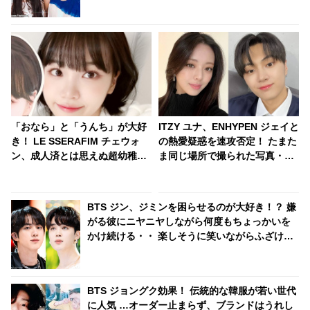
「おなら」と「うんち」が大好
ITZY ユナ、ENHYPEN ジェイと
き！ LE SSERAFIM チェウォ
の熱愛疑惑を速攻否定！ たまた
ン、成人済とは思えぬ超幼稚な
ま同じ場所で撮られた写真・・
一面が明らかに！「おならトー
迅速な対応に拍手
ク」がまさかの大盛り上が
り・・ 衝撃的なシーンに爆笑
BTS ジン、ジミンを困らせるのが大好き！？ 嫌
がる彼にニヤニヤしながら何度もちょっかいを
かけ続ける・・ 楽しそうに笑いながらふざけ合
う２人の姿にくぎづけ
BTS ジョングク効果！ 伝統的な韓服が若い世代
に人気 …オーダー止まらず、ブランドはうれし