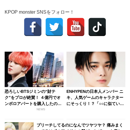
KPOP monster SNSをフォロー！
恐ろしいBTSジミンの“財テ
ENHYPENの日本人メンバー ニ
ク”をプロが絶賛！ ４億円でオ
キ、人気ゲームのキャラクター
ンボロアパートを購入したのに
にそっくり！？「○○に似ている
はワケがあった！ 未来は『韓国
と思います」と正直な本音を自
NEWS
一のセレブタウン』の地主にな
ら告白・・ あまりにもそっくり
るってホント？
な見た目にファン大爆笑「客観
ブリーチしてるのになんでツヤツヤ？ 痛みまく
的な視点で自分を見てるねｗ