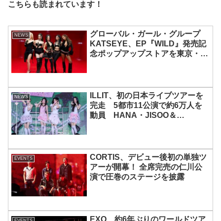
こちらも読まれています！
グローバル・ガール・グループ
NEWS
KATSEYE、EP『WILD』発売記
念ポップアップストアを東京・原
宿で開催 限定グッズも登場
ILLIT、初の日本ライブツアーを
NEWS
完走 5都市11公演で約6万人を
動員 HANA・JISOO＆
MOMOKAとのスペシャルコラボ
も実現
CORTIS、デビュー後初の単独ツ
EVENTS
アーが開幕！ 全席完売の仁川公
演で圧巻のステージを披露
EXO、約6年ぶりのワールドツア
EVENTS