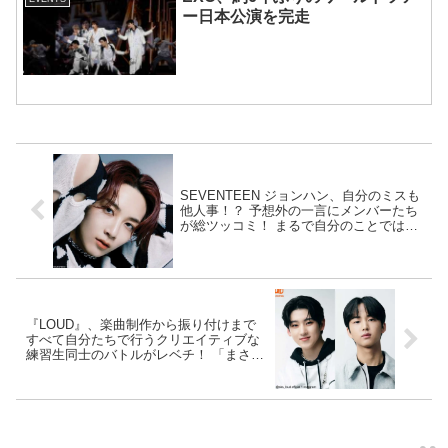
ー日本公演を完走
SEVENTEEN ジョンハン、自分のミスも
他人事！？ 予想外の一言にメンバーたち
が総ツッコミ！ まるで自分のことではな
いかのようにふるまう姿にファン大笑い
『LOUD』、楽曲制作から振り付けまで
すべて自分たちで行うクリエイティブな
練習生同士のバトルがレベチ！ 「まさに
次世代K-POP」ともいえるパフォーマン
スにJ.Y. Park＆PSYも感嘆[動画]