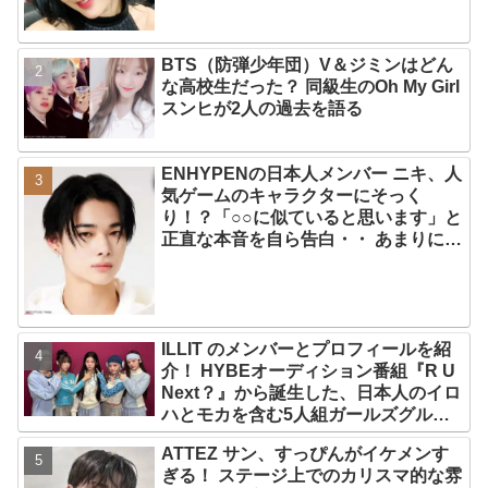
BTS（防弾少年団）V＆ジミンはどん
な高校生だった？ 同級生のOh My Girl
スンヒが2人の過去を語る
ENHYPENの日本人メンバー ニキ、人
気ゲームのキャラクターにそっく
り！？「○○に似ていると思います」と
正直な本音を自ら告白・・ あまりにも
そっくりな見た目にファン大爆笑「客
観的な視点で自分を見てるねｗｗ」
ILLIT のメンバーとプロフィールを紹
介！ HYBEオーディション番組『R U
Next？』から誕生した、日本人のイロ
ハとモカを含む5人組ガールズグルー
プ！ デビュー曲「Magnetic」がいき
ATTEZ サン、すっぴんがイケメンす
なりの大ヒット
ぎる！ ステージ上でのカリスマ的な雰