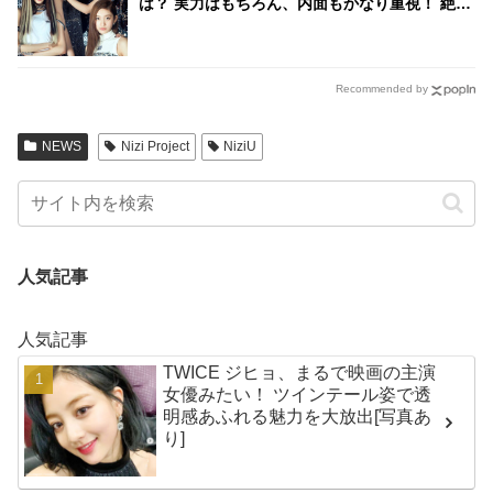
は？ 実力はもちろん、内面もかなり重視！ 絶え
間ない努力、勤勉さ、情熱・・ 納得のワケが明
かされる
Recommended by
NEWS
Nizi Project
NiziU
人気記事
人気記事
TWICE ジヒョ、まるで映画の主演
女優みたい！ ツインテール姿で透
明感あふれる魅力を大放出[写真あ
り]