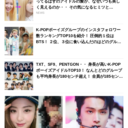
ってるはずのアイドルの髪が、なぜいつも美し
ｗ」
く見えるのか・・ その気になるヒミツと
は・・？
NEWS
K-POPボーイズグループのインスタフォロワー
数ランキングTOP10を紹介！ 圧倒的１位は
BTS！ ２位、３位に食い込んだのはどのグルー
プ？
TXT、SF9、PENTGON・・ 身長が高いK-POP
ボーイズアイドルTOP10！ なんとどのグループ
も平均身長が180センチ超え！ 全員が185センチ
以上のグループも