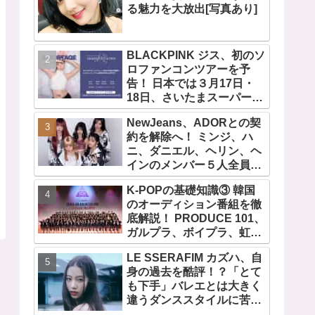
る魅力を大放出[写真あり]
BLACKPINK ジス、初のソ
ロファンコンツアーを予
告！ 日本では３月17日・
18日、さいたまスーパーア
リーナで開催決定！ コンセ
NewJeans、ADORとの契
プトは“愛のカケラ”！？ 14
約を解除へ！ ミンジ、ハ
日には新アルバム
ニ、ダニエル、ヘリン、ヘ
『AMORTAGE』もリリー
インのメンバー５人全員で
ス
緊急記者会見！
K-POPの基礎知識③ 韓国
「NewJeans never
のオーディション番組を徹
dies!」と微笑みの宣言！
底解説！ PRODUCE 101、
ADOR側、2029年まで契約
ガルプラ、ボイプラ、虹プ
有効と主張
ロ・・ NiziUやKep1er、
LE SSERAFIM カズハ、自
ZEROBASEONEら人気グ
身の過去を酷評！？「とて
ループが続々と誕生！ JO1
も下手」バレエとは大きく
やINI、ME:Iを生んだ日プま
違うダンススタイルに苦
で一挙紹介
戦・・ めげることなく冷静