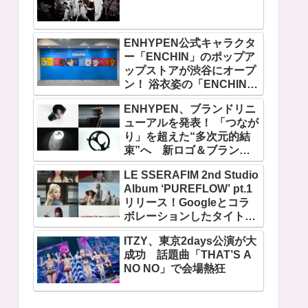
ENHYPEN公式キャラクタ
ー「ENCHIN」のポップア
ップストアが渋谷にオープ
ン！ 浴衣姿の「ENCHIN」
が登場
ENHYPEN、ブランドリニ
ューアルを発表！ 「つなが
り」を超えた“多次元的結
束”へ 新ロゴ＆ブランド
フィルム公開
LE SSERAFIM 2nd Studio
Album ‘PUREFLOW’ pt.1
リリース！Googleとコラ
ボレーションしたタイトル
曲「BOOMPALA」MVも公
ITZY、東京2days公演が大
開
成功 話題曲「THAT’S A
NO NO」で会場熱狂