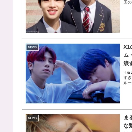
国の
X
NEWS
ム・
涙
H＆
すぎ
ルー
ま
NEWS
な