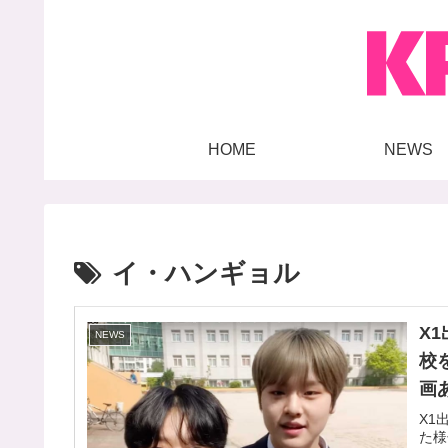
HOME
NEWS
イ・ハンギョル
X
NEWS
校
画
X1
た様