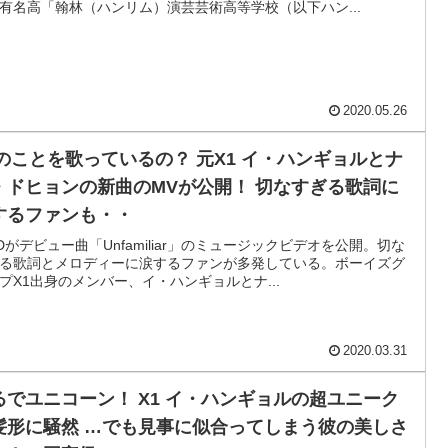
有名高「翰林（ハンリム）演芸芸術高等学校（以下ハン...
2020.05.26
1のことを歌っているの？ 元X1 イ・ハンギョルとナ
ドヒョンの新曲のMVが公開！ 切なすぎる歌詞に
するファンも・・
Dがデビュー曲「Unfamiliar」のミュージックビデオを公開。切な
る歌詞とメロディーに涙するファンが多発している。ボーイズグ
プX1出身のメンバー、イ・ハンギョルとナ...
2020.03.31
るでユニコーン！ X1 イ・ハンギョルの超ユニーク
髪形に騒然 …でも見事に似合ってしまう彼の美しさ