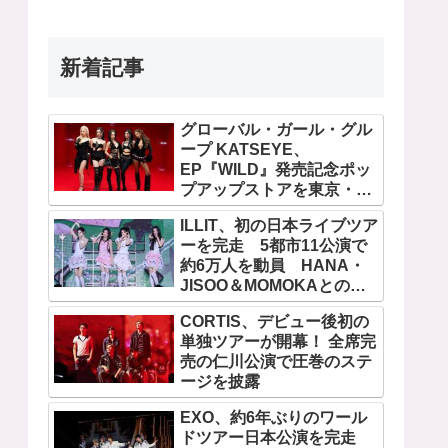
新着記事
グローバル・ガール・グル
ープ KATSEYE、
EP『WILD』発売記念ポッ
プアップストアを東京・原
宿で開催 限定グッズも登
ILLIT、初の日本ライブツア
場
ーを完走 5都市11公演で
約6万人を動員 HANA・
JISOO＆MOMOKAとのス
ペシャルコラボも実現
CORTIS、デビュー後初の
単独ツアーが開幕！ 全席完
売の仁川公演で圧巻のステ
ージを披露
EXO、約6年ぶりのワール
ドツアー日本公演を完走