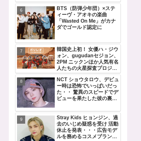
に努力を重ねる姿に称賛の
BTS（防弾少年団）×ステ
声続々
ィーヴ・アオキの楽曲
「Wasted On Me」がカナ
ダでゴールド認定に
韓国史上初！ 女優ハ・ジウ
ォン、gugudanセジョン、
2PM ニックンほか人気有名
人たちの火星探査プロジェ
クト！ 「ガリレオ 目を覚
NCT ショウタロウ、デビュ
ます宇宙」10月10日（水）
ー時は恐怖でいっぱいだっ
日本初放送決定
た・・ 驚異のスピードでデ
ビューを果たした彼の裏話
に注目
Stray Kids ヒョンジン、過
去のいじめ疑惑を受け 活動
休止を発表・・・広告モデ
ルを務めるコスメブランド