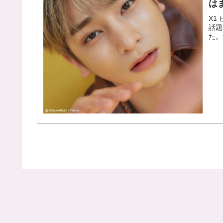
は
X1
話題
た。