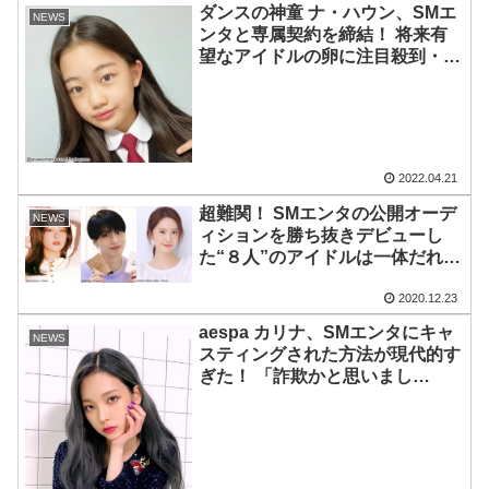
ダンスの神童 ナ・ハウン、SMエ
NEWS
ンタと専属契約を締結！ 将来有
望なアイドルの卵に注目殺到・・
さっそくNCT テヨン × Wonstein
のダンスチャレンジにも参加
2022.04.21
超難関！ SMエンタの公開オーデ
NEWS
ィションを勝ち抜きデビューし
た“８人”のアイドルは一体だれ？
「エリート中のエリート！」 フ
2020.12.23
ァンたちも思わず納得のそのメン
バーとは？
aespa カリナ、SMエンタにキャ
NEWS
スティングされた方法が現代的す
ぎた！ 「詐欺かと思いまし
た・・・」これじゃ誰も信じない
でしょ！ 衝撃的なキャスティン
グ方法にびっくり