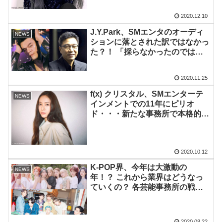
2020.12.10
J.Y.Park、SMエンタのオーディ
NEWS
ションに落とされた訳ではなかっ
た？！ 「採らなかったのではな
く、彼が来なかった」 当時オー
ディションを担当したイ・スマン
2020.11.25
氏が明かす
f(x) クリスタル、SMエンターテ
NEWS
インメントでの11年にピリオ
ド・・・新たな事務所で本格的な
俳優の道へ
2020.10.12
K-POP界、今年は大激動の
NEWS
年！？ これから業界はどうなっ
ていくの？ 各芸能事務所の戦略
とビッグニュースをおさらい
2020.08.22