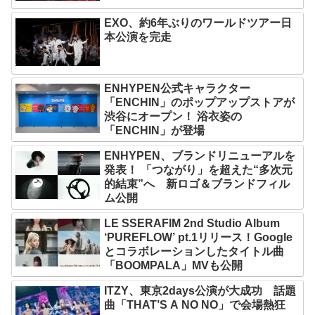
EXO、約6年ぶりのワールドツアー日
本公演を完走
ENHYPEN公式キャラクター
「ENCHIN」のポップアップストアが
渋谷にオープン！ 浴衣姿の
「ENCHIN」が登場
ENHYPEN、ブランドリニューアルを
発表！ 「つながり」を超えた“多次元
的結束”へ 新ロゴ＆ブランドフィル
ム公開
LE SSERAFIM 2nd Studio Album
‘PUREFLOW’ pt.1リリース！Google
とコラボレーションしたタイトル曲
「BOOMPALA」MVも公開
ITZY、東京2days公演が大成功 話題
曲「THAT’S A NO NO」で会場熱狂