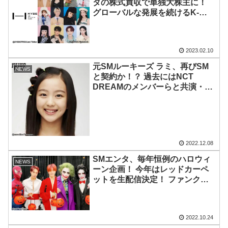
タの株式買収で単独大株主に！
グローバルな発展を続けるK-
POP業界の最大勢力に
2023.02.10
元SMルーキーズ ラミ、再びSM
NEWS
と契約か！？ 過去にはNCT
DREAMのメンバーらと共演・・
女優デビューのウワサも
2022.12.08
SMエンタ、毎年恒例のハロウィ
NEWS
ーン企画！ 今年はレッドカーペ
ットを生配信決定！ ファンクラ
ブ会員は無料で視聴可能
2022.10.24