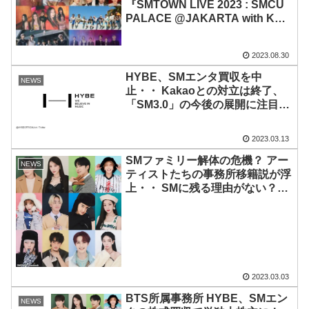
チケット発売開始
『SMTOWN LIVE 2023 : SMCU
PALACE @JAKARTA with KB
Bank』、KNTVにて生中継が緊
急決定！ 新ボーイズグループ
2023.08.30
RIIZEの出演も確定
HYBE、SMエンタ買収を中
NEWS
止・・ Kakaoとの対立は終了、
「SM3.0」の今後の展開に注目集
まる
2023.03.13
SMファミリー解体の危機？ アー
NEWS
ティストたちの事務所移籍説が浮
上・・ SMに残る理由がない？
HYBE買収で泥沼化した状況の
中、aespa以外のほとんどが契約
更新期に突入へ
2023.03.03
BTS所属事務所 HYBE、SMエン
NEWS