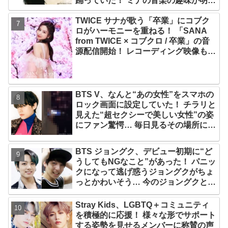
踊っていた！ ミナの音楽の趣味が明ら
かに
TWICE サナが歌う「卒業」にコブク
ロがハーモニーを重ねる！ 「SANA
from TWICE × コブクロ / 卒業」の音
源配信開始！ レコーディング映像も公
開
BTS V、なんと“あの女性”をスマホの
ロック画面に設定していた！ チラリと
見えた“超セクシーで美しい女性”の姿
にファン驚愕… 毎日見るその場所にV
が選んだ女性の正体がまさにピッタリ
だと納得＆感動
BTS ジョングク、デビュー初期に“ど
うしてもNGなこと”があった！ パニッ
クになって逃げ惑うジョングクがちょ
っとかわいそう… 今のジョングクと比
べたあどけない姿が愛らしすぎるとフ
ァンメロメロ
Stray Kids、LGBTQ＋コミュニティ
を積極的に応援！ 様々な形でサポート
する姿勢を見せるメンバーに称賛の声