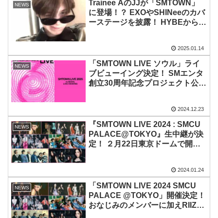
ジョンヒョンの「End Of A
Trainee AのJJが「SMTOWN」
NEWS
Day」も
に登場！？ EXOやSHINeeのカバ
ーステージを披露！ HYBEからの
デビューが白紙に…その後SMエ
ンタに移籍か？ 他のメンバーた
2025.01.14
ちは今どこで何してる？
「SMTOWN LIVE ソウル」ライ
NEWS
ブビューイング決定！ SMエンタ
創立30周年記念プロジェクト公
演！ 東方神起、SUPER
JUNIOR、SHINee キー＆ミン
2024.12.23
ホ、EXO スホ＆チャンヨル、
Red Velvet、NCT、aespa、
『SMTOWN LIVE 2024 : SMCU
NEWS
RIIZEなど…豪華SMファミリー総
PALACE@TOKYO』生中継が決
出演
定！ ２月22日東京ドームで開
催！ 東方神起、SUPER
JUNIOR、Red Velvet、NCT、
2024.01.24
aespa、RIIZE…豪華SMアーティ
スト大終結
「SMTOWN LIVE 2024 SMCU
NEWS
PALACE @TOKYO」開催決定！
おなじみのメンバーに加えRIIZE
とNCT NEW TEAM（仮）の参加