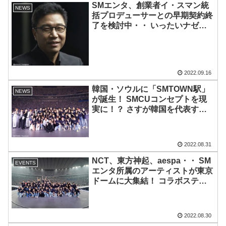
SMエンタ、創業者イ・スマン統
NEWS
括プロデューサーとの早期契約終
了を検討中・・ いったいナゼ？
「SMの顔」の退任に混乱の声
2022.09.16
韓国・ソウルに「SMTOWN駅」
NEWS
が誕生！ SMCUコンセプトを現
実に！？ さすが韓国を代表する
大企業・・ ファンからは笑いが
起こる
2022.08.31
NCT、東方神起、aespa・・ SM
EVENTS
エンタ所属のアーティストが東京
ドームに大集結！ コラボステー
ジやJ-POPカバーまで大盛況のパ
フォーマンスを披露！ 約３年ぶ
りとなるSMTOWN LIVEを完走
2022.08.30