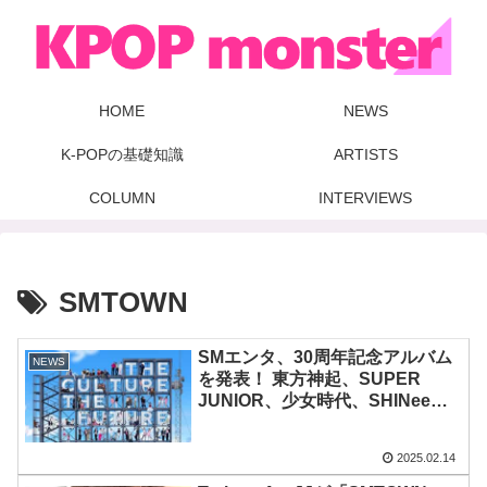
HOME
NEWS
K-POPの基礎知識
ARTISTS
COLUMN
INTERVIEWS
SMTOWN
SMエンタ、30周年記念アルバム
NEWS
を発表！ 東方神起、SUPER
JUNIOR、少女時代、SHINee、
EXO、NCT、aespa、RIIZEらが
参加！ リード曲「Thank You」
2025.02.14
を公開！ トラックリストには故