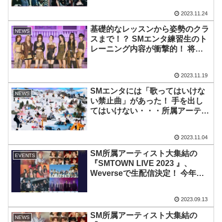
も確定
2023.11.24
基礎的なレッスンから姿勢のクラ
NEWS
スまで！？ SMエンタ練習生のト
レーニング内容が衝撃的！ 将来
を見据えた日々のレッスンに脱帽
2023.11.19
SMエンタには「歌ってはいけな
NEWS
い禁止曲」があった！ 手を出し
てはいけない・・・所属アーティ
ストが念を押される曲の正体と
は？
2023.11.04
SM所属アーティスト大集結の
EVENTS
『SMTOWN LIVE 2023 』、
Weverseで生配信決定！ 今年は
９月23日にインドネシア・ジャカ
ルタで開催！ 日本語でのリアル
2023.09.13
タイム字幕サービスも提供！
Weverse Shopにて本日（9/13）
SM所属アーティスト大集結の
NEWS