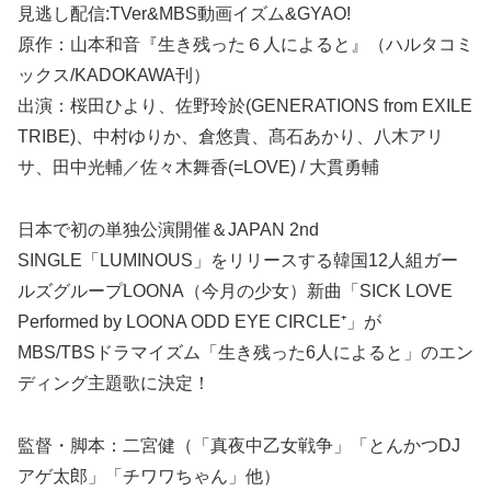
見逃し配信:TVer&MBS動画イズム&GYAO!
原作：山本和音『生き残った６人によると』（ハルタコミ
ックス/KADOKAWA刊）
出演：桜田ひより、佐野玲於(GENERATIONS from EXILE
TRIBE)、中村ゆりか、倉悠貴、髙石あかり、八木アリ
サ、田中光輔／佐々木舞香(=LOVE) / 大貫勇輔
日本で初の単独公演開催＆JAPAN 2nd
SINGLE「LUMINOUS」をリリースする韓国12人組ガー
ルズグループLOONA（今月の少女）新曲「SICK LOVE
Performed by LOONA ODD EYE CIRCLE⁺」が
MBS/TBSドラマイズム「生き残った6人によると」のエン
ディング主題歌に決定！
監督・脚本：二宮健（「真夜中乙女戦争」「とんかつDJ
アゲ太郎」「チワワちゃん」他）