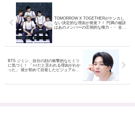
TOMORROW X TOGETHERがケンカし
ない決定的な理由が発覚？！ 円満の秘訣
はあのメンバーの圧倒的な権力・・ 全員
を震え上がらせるパワーをもつその人物
とはいったい誰？
BTS ジミン、自分の顔の衝撃的なヒミツ
に気づく！ 「○○だと言われる理由がわか
った」 彼が初めて自覚したビジュアルの
特徴とは…？ 戸惑うリアクションがかわ
いすぎるとファン大喜び