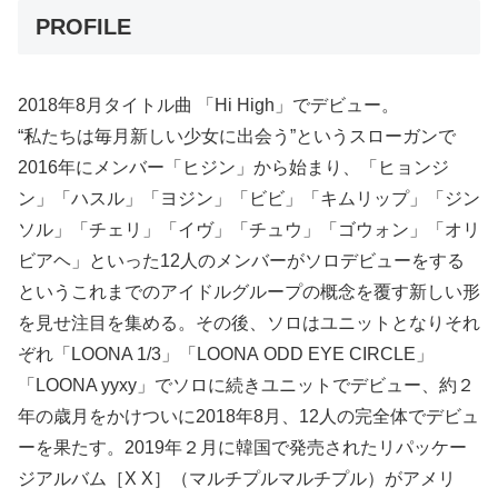
PROFILE
2018年8月タイトル曲 「Hi High」でデビュー。
“私たちは毎月新しい少女に出会う”というスローガンで
2016年にメンバー「ヒジン」から始まり、「ヒョンジ
ン」「ハスル」「ヨジン」「ビビ」「キムリップ」「ジン
ソル」「チェリ」「イヴ」「チュウ」「ゴウォン」「オリ
ビアヘ」といった12人のメンバーがソロデビューをする
というこれまでのアイドルグループの概念を覆す新しい形
を見せ注目を集める。その後、ソロはユニットとなりそれ
ぞれ「LOONA 1/3」「LOONA ODD EYE CIRCLE」
「LOONA yyxy」でソロに続きユニットでデビュー、約２
年の歳月をかけついに2018年8月、12人の完全体でデビュ
ーを果たす。2019年２月に韓国で発売されたリパッケー
ジアルバム［X X］（マルチプルマルチプル）がアメリ