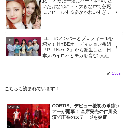
怒！？ ただ一緒にハートを作りた
いだけなのに・・大きな声で必死
にアピールする姿がかわいすぎる
[動画]
ILLIT のメンバーとプロフィールを
紹介！ HYBEオーディション番組
『R U Next？』から誕生した、日
本人のイロハとモカを含む5人組ガ
ールズグループ！ デビュー曲
「Magnetic」がいきなりの大ヒッ
ト
13ys
こちらも読まれています！
CORTIS、デビュー後初の単独ツ
EVENTS
アーが開幕！ 全席完売の仁川公
演で圧巻のステージを披露