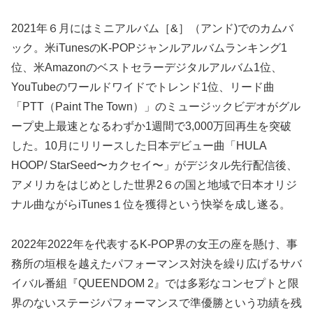
2021年６月にはミニアルバム［&］（アンド)でのカムバ
ック。米iTunesのK-POPジャンルアルバムランキング1
位、米Amazonのベストセラーデジタルアルバム1位、
YouTubeのワールドワイドでトレンド1位、リード曲
「PTT（Paint The Town）」のミュージックビデオがグル
ープ史上最速となるわずか1週間で3,000万回再生を突破
した。10月にリリースした日本デビュー曲「HULA
HOOP/ StarSeed〜カクセイ〜」がデジタル先行配信後、
アメリカをはじめとした世界2６の国と地域で日本オリジ
ナル曲ながらiTunes１位を獲得という快挙を成し遂る。
2022年2022年を代表するK-POP界の女王の座を懸け、事
務所の垣根を越えたパフォーマンス対決を繰り広げるサバ
イバル番組『QUEENDOM 2』では多彩なコンセプトと限
界のないステージパフォーマンスで準優勝という功績を残