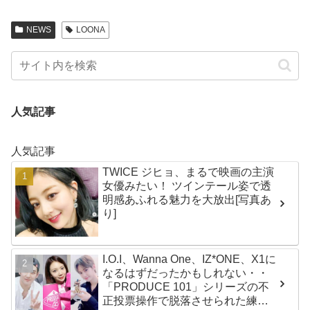
NEWS
LOONA
人気記事
人気記事
TWICE ジヒョ、まるで映画の主演
女優みたい！ ツインテール姿で透
明感あふれる魅力を大放出[写真あ
り]
I.O.I、Wanna One、IZ*ONE、X1に
なるはずだったかもしれない・・
「PRODUCE 101」シリーズの不
正投票操作で脱落させられた練習