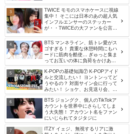
生12人の氏名が公表
TWICE モモのスマホケースに視線
集中！ そこには日本のあの超人気
インフルエンサーのステッカー
が・・TWICEの大ファンを公言す
るその人物は大よろこび！ まさに
「成功したファン」だと話題沸騰
BTS マンネライン、筋トレ愛がス
ゴすぎる！ 貴重な休憩時間にもハ
ードに筋肉を酷使… ぎゅっと集ま
ってお互いの体に負荷をかけあう
３人のトレーニング風景がかわい
K-POPの基礎知識⑦ K-POPアイド
すぎるとファンくぎづけ
ルと交流したい！ ヨントンってど
うやるの？ 対面サイン会に行って
みたい！ ショケ、お見送り会、握
手会・・・リリースイベントあれ
BTS ジョングク、個人のTikTokア
これを紹介
カウントを世界中にさらしてしま
う大失態！ アカウント名をファン
にいじられてタジタジに
ITZY イェジ、無視するリアに激