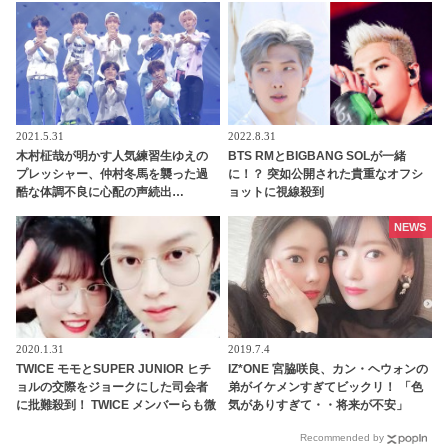
味？
2021.5.31
2022.8.31
木村柾哉が明かす人気練習生ゆえの
BTS RMとBIGBANG SOLが一緒
プレッシャー、仲村冬馬を襲った過
に！？ 突如公開された貴重なオフシ
酷な体調不良に心配の声続出…
ョットに視線殺到
「PRODUCE 101 JAPAN 2」（日プ
2）、「Another Day」チームのメン
NEWS
バー愛＆ステージへの切実な思いに
感動
2020.1.31
2019.7.4
TWICE モモとSUPER JUNIOR ヒチ
IZ*ONE 宮脇咲良、カン・ヘウォンの
ョルの交際をジョークにした司会者
弟がイケメンすぎてビックリ！ 「色
に批難殺到！ TWICE メンバーらも微
気がありすぎて・・将来が不安」
妙な反応
Recommended by