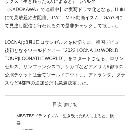
ックス『生き残った6人によると』【ハルタ
（KADOKAWA）で連載中】の実写ドラマ化となる。Hulu
にて見放題独占配信、TVer、MBS動画イズム、GAYO!に
て見逃し配信も行われるので是非チェックして欲しい。
LOONAは8月1日ロサンゼルスを皮切りに、韓国デビュー
後初となるワールドツアー「2022 LOONA 1st WORLD
TOUR[LOONATHEWORLD]」をスタートさせる。ロサン
ゼルス、サンフランシスコ、シカゴなどアメリカ9都市の
公演チケットは全てソールドアウトし、アトランタ、ダラ
スなど4都市の追加公演も急遽決定した。
目次
MBS/TBSドラマイズム「生き残った6人によると」概
要