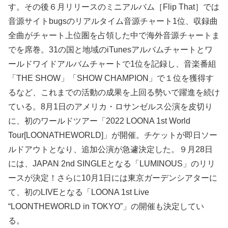
す。その後６月リリースのミニアルバム［Flip That］では
音源サイトbugsのリアルタイム音源チャート1位、収録曲
全曲がチャート上位圏を占領した中で海外音源チャートま
でを席巻。31の国と地域のiTunesアルバムチャートとワ
ールドワイドアルバムチャートで1位を記録し、音楽番組
「THE SHOW」「SHOW CHAMPION」で１位を獲得す
るなど、これまでの活動の成果を上回る勢いで躍進を続け
ている。8月1日のアメリカ・ロサンゼルス公演を皮切り
に、初のワールドツアー「2022 LOONA 1st World
Tour[LOONATHEWORLD]」が開催。チケットが即日ソー
ルドアウトとなり、追加公演が急遽決定した。９月28日
には、JAPAN 2nd SINGLEとなる「LUMINOUS」のリリ
ースが決定！さらに10月1日には東京ガーデンシアターに
て、初のLIVEとなる「LOONA 1st Live
“LOONTHEWORLD in TOKYO”」の開催も決定してい
る。