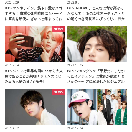
2022.5.29
2022.8.3
BTS マンネライン、筋トレ愛がスゴ
BTS J-HOPE、こんなに背が高かっ
すぎる！ 貴重な休憩時間にもハード
たなんて！ あの女性アーティストと
に筋肉を酷使… ぎゅっと集まってお
の驚くべき身長差にびっくり… 彼女
互いの体に負荷をかけあう３人のト
を包み込むかのように抱きしめる姿
レーニング風景がかわいすぎるとフ
に胸キュン
NEWS
ァンくぎづけ
2019.7.14
2021.10.25
BTS ジミンは世界各国の○○から大人
BTS ジョングクの「予想だにしなか
気であることが判明！ジミンのにじ
ったイメチェン」に世界が騒然！ ま
み出る人柄の良さが証明
さかの○○へアに変身したビジュアル
がどこかヤンチャでセクシーすぎ
る… 落ち着いた黒髪からガラリと雰
NEWS
囲気を変えた美貌に驚きを隠せない
声殺到
2019.4.12
2020.12.24