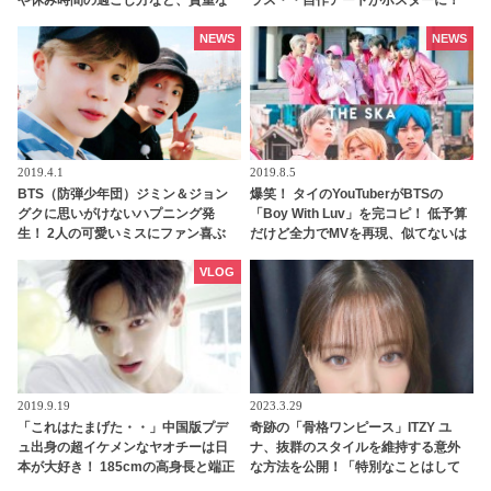
エピソードを明かす
アサヒが手がけた楽曲「ORANGE」
のライブ映像は本日（11月20日）初
NEWS
NEWS
公開
2019.4.1
2019.8.5
BTS（防弾少年団）ジミン＆ジョン
爆笑！ タイのYouTuberがBTSの
グクに思いがけないハプニング発
「Boy With Luv」を完コピ！ 低予算
生！ 2人の可愛いミスにファン喜ぶ
だけど全力でMVを再現、似てないは
ずなのに超似てる！？ 捧腹絶倒の仕
上がりに[動画あり]
VLOG
2019.9.19
2023.3.29
「これはたまげた・・」中国版プデ
奇跡の「骨格ワンピース」ITZY ユ
ュ出身の超イケメンなヤオチーは日
ナ、抜群のスタイルを維持する意外
本が大好き！ 185cmの高身長と端正
な方法を公開！「特別なことはして
なルックスで大注目を浴びる
いません」なんと運動もサボり気