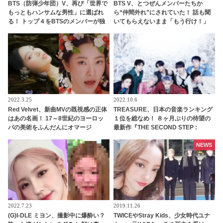
BTS（防弾少年団）V、再び「世界で
BTS V、とつぜんメンバーたちか
もっともハンサムな男性」に選ばれ
ら“仲間外れ”にされていた！ 話も聞
る！ トップ４をBTSのメンバーが独
いてもらえないまま「もう行け！」
占
と見捨てられて… 口々にVをバカにし
てからかうメンバーたちの団結力＆V
のリアクションに爆笑
2022.3.25
2022.10.6
Red Velvet、新曲MVの既視感の正体
TREASURE、日本の音楽ランキング
はあの名画！ 17～8世紀のヨーロッ
１位を総なめ！ ８ヶ月ぶりの待望の
パの美術をふんだんにオマージ
最新作『THE SECOND STEP :
ュ・・ もはや美術館！ 魅力的なコン
CHAPTER TWO』をついにリリー
セプトのトリコになるファン続々
ス！ AWAではリアルタイム急上昇ラ
NEWS
ンキング１位から27位までを独
占・・ 日本での熱い人気を証明
2022.7.23
2019.11.26
(G)I-DLE ミヨン、撮影中に爆酔い？
TWICEやStray Kids、少女時代ユナ