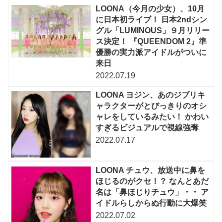
LOONA（今月の少女）、10月
に日本初ライブ！ 日本2ndシン
グル「LUMINOUS」９月リリー
ス決定！ 『QUEENDOM 2』準
優勝の実力派アイドルがついに
来日
2022.07.19
LOONA ヨジン、あのジブリキ
ャラクターがとびっきりのオシ
ャレをしているみたい！ かわい
すぎるビジュアルで視線強奪
2022.07.17
LOONA チュウ、放送中に鼻を
ほじるのがクセ！？ なんとあだ
名は「鼻ほじりチュウ」・・ ア
イドルらしからぬ行動に大爆笑
2022.07.02