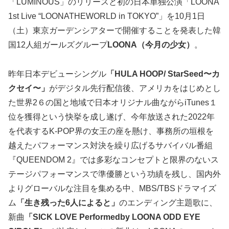
「LUMINOUS」のリリースと初の日本単独公演「LOONA
1st Live “LOONATHEWORLD in TOKYO”」を10月1日
（土）東京ガーデンシアターで開催することを発表した韓
国12人組ガールズグループ
LOONA（今月の少女）
。
昨年日本デビューシングル
「HULA HOOP/ StarSeed〜カ
クセイ〜」
がデジタル先行配信後、アメリカをはじめとし
た世界2６の国と地域で日本オリジナル曲ながらiTunes１
位を獲得という快挙を成し遂げ、今年放送された2022年
を代表するK-POP界の女王の座を懸け、事務所の垣根を
越えたパフォーマンス対決を繰り広げるサバイバル番組
『QUEENDOM 2』では多彩なコンセプトと限界のないス
テージパフォーマンスで準優勝という功績を残し、国内外
よりグローバルな注目を集める中、MBS/TBSドラマイズ
ム
「生き残った6人によると」
のエンディング主題歌に、
新曲
「SICK LOVE Performedby LOONA ODD EYE