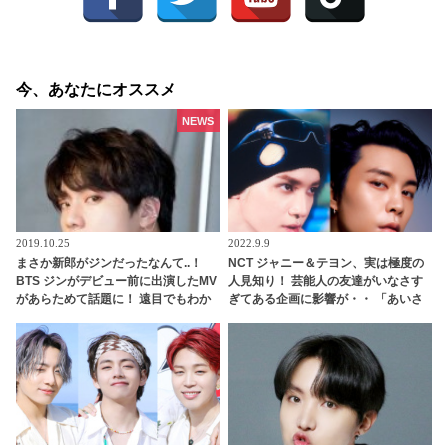
今、あなたにオススメ
NEWS
2019.10.25
2022.9.9
まさか新郎がジンだったなんて..！
NCT ジャニー＆テヨン、実は極度の
BTS ジンがデビュー前に出演したMV
人見知り！ 芸能人の友達がいなさす
があらためて話題に！ 遠目でもわか
ぎてある企画に影響が・・ 「あいさ
るワールドワイドハンサムぶりに驚
つすら心臓が張り裂けそう」 想像以
愕…貴重すぎる映像に感激
上に低い社会性にびっくり