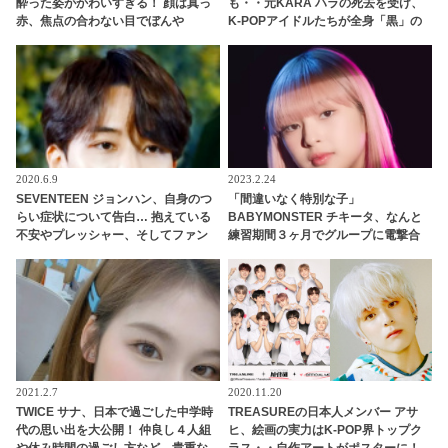
酔った姿がかわいすぎる！ 顔は真っ
も・・元KARA ハラの死去を受け、
赤、焦点の合わない目でぼんや
K-POPアイドルたちが全身「黒」の
り・・ 無防備な姿にメロメロ
衣装で登場
2020.6.9
2023.2.24
SEVENTEEN ジョンハン、自身のつ
「間違いなく特別な子」
らい症状について告白… 抱えている
BABYMONSTER チキータ、なんと
不安やプレッシャー、そしてファン
練習期間３ヶ月でグループに電撃合
やメンバーへの本音まで… ジョンハ
流していた！ BLACKPINK リサも太
ンが語った素直な思いにファン涙
鼓判！ 圧巻の才能でYGエンタの重鎮
を唸らせる
2021.2.7
2020.11.20
TWICE サナ、日本で過ごした中学時
TREASUREの日本人メンバー アサ
代の思い出を大公開！ 仲良し４人組
ヒ、絵画の実力はK-POP界トップク
や休み時間の過ごし方など、貴重な
ラス・・自作アートがポスターに！