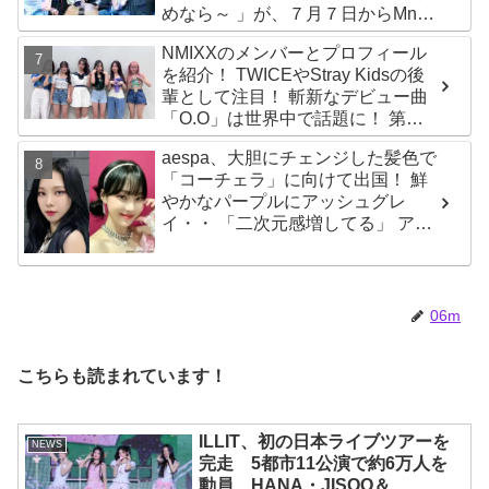
めなら～ 」が、７月７日からMnet
で放送・配信スタート
NMIXXのメンバーとプロフィール
を紹介！ TWICEやStray Kidsの後
輩として注目！ 斬新なデビュー曲
「O.O」は世界中で話題に！ 第４
世代を代表する美女ソリュンをは
aespa、大胆にチェンジした髪色で
じめ、全員ビジュアルメンバーと
「コーチェラ」に向けて出国！ 鮮
いわれるその魅力をチェック
やかなパープルにアッシュグレ
イ・・ 「二次元感増してる」 アバ
ターと完全一致のその姿に悶絶
06m
こちらも読まれています！
ILLIT、初の日本ライブツアーを
NEWS
完走 5都市11公演で約6万人を
動員 HANA・JISOO＆