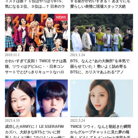
ィストは誰？ １位はやっぱりBTS、
する姿がかわいすぎる！ あまりにも
気になる２位、３位は…？ 日本のラ
愛らしい表情に現場スタッフ大絶
ンキングにはKARA、少女時代もラ
叫・・魅力たっぷりのサナにファン
ンクイン！ 各国の個性あふれるデー
の視線くぎづけ[動画あり]
NEWS
タに注目殺到
2019.11.1
2021.1.24
かわいすぎて反則！ TWICE サナは黒
BTS、なんと“あの大御所”を本気で
猫、ツウィはデビルに・・日本コン
困らせていた！ 勢いよく詰め寄る
サートでとびっきりキュートなハロ
BTSに、カリスマあふれる“アノ
ウィンコスプレを披露
人”も思わず逃げ腰… 尊敬の気持ちが
強すぎるあまり起きてしまったまさ
かの事態にファン大爆笑
2023.4.10
2022.3.24
成功したARMYに！ LE SSERAFIM
TWICE ツウィ、なんと朝起きた瞬間
カズハ、大好きなBTSとついに対
からグループチャットに見た夢の報
面！ なんと“推し”のジミンと一緒に
告！ どうしてもメンバーと内容を共