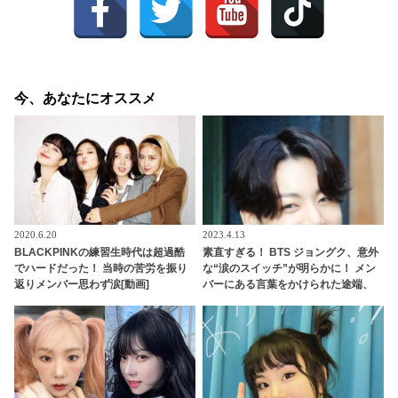
今、あなたにオススメ
2020.6.20
2023.4.13
BLACKPINKの練習生時代は超過酷
素直すぎる！ BTS ジョングク、意外
でハードだった！ 当時の苦労を振り
な“涙のスイッチ”が明らかに！ メン
返りメンバー思わず涙[動画]
バーにある言葉をかけられた途端、
たちまち泣いてしまう… シュガが明
かした末っ子のかわいいヒミツと
は？