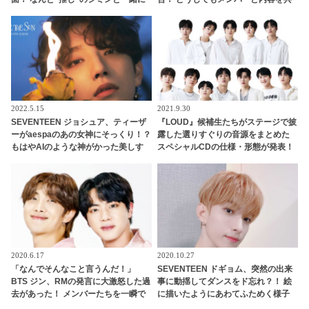
ダンス・・ ずっと憧れていた人との
有したい！ そのかわいすぎる姿にほ
コラボ実現にうれしさ爆発
っこり
2022.5.15
2021.9.30
SEVENTEEN ジョシュア、ティーザ
『LOUD』候補生たちがステージで披
ーがaespaのあの女神にそっくり！？
露した選りすぐりの音源をまとめた
もはやAIのような神がかった美しす
スペシャルCDの仕様・形態が発表！
ぎるビジュアルに衝撃・・ 「シュビ
豪華特典を準備・・ 12月15日（水）
ス」っていったい何？
にリリースへ
2020.6.17
2020.10.27
「なんでそんなこと言うんだ！」
SEVENTEEN ドギョム、突然の出来
BTS ジン、RMの発言に大激怒した過
事に動揺してダンスをド忘れ？！ 絵
去があった！ メンバーたちを一瞬で
に描いたようにあわてふためく様子
圧倒したジンの反論が最強すぎる…
がかわいい＆おもしろすぎる[動画あ