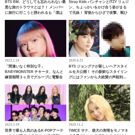
BTS RM、どうしても忘れられない最
Stray Kids バンチャンとITZY リュジ
悪な旅のトラウマとは？！ メンバー
ン、ちょっかいをかけ合う姿がまる
に旅行に行こうと誘われるも「僕は
で兄妹！ 背後からひざで攻撃、靴ひ
行きません」と断固拒否・・ いった
もでいたずら・・ ほほえましすぎる
いなぜ？
JYPアーティストのやり取りにほっこ
り
2023.2.24
2020.6.25
「間違いなく特別な子」
BTS ジョングクが新しいヘアスタイ
BABYMONSTER チキータ、なんと
ルを大公開！ その新鮮なスタイリン
練習期間３ヶ月でグループに電撃合
グにはファンから大絶賛の声殺到…
流していた！ BLACKPINK リサも太
公開直後から注目を集めたジョング
鼓判！ 圧巻の才能でYGエンタの重鎮
クのイメチェンが信じられない美し
を唸らせる
さだと話題に
2023.3.19
2020.11.2
世界で最も人気のあるK-POPアーテ
TWICE サナ、柴犬の表情をモノマネ