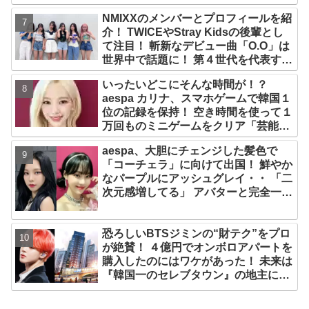
タート
NMIXXのメンバーとプロフィールを紹
介！ TWICEやStray Kidsの後輩とし
て注目！ 斬新なデビュー曲「O.O」は
世界中で話題に！ 第４世代を代表する
美女ソリュンをはじめ、全員ビジュア
いったいどこにそんな時間が！？
ルメンバーといわれるその魅力をチェ
aespa カリナ、スマホゲームで韓国１
ック
位の記録を保持！ 空き時間を使って１
万回ものミニゲームをクリア「芸能人
たちが時間がないと言っているのは全
aespa、大胆にチェンジした髪色で
部嘘」
「コーチェラ」に向けて出国！ 鮮やか
なパープルにアッシュグレイ・・ 「二
次元感増してる」 アバターと完全一致
のその姿に悶絶
恐ろしいBTSジミンの“財テク”をプロ
が絶賛！ ４億円でオンボロアパートを
購入したのにはワケがあった！ 未来は
『韓国一のセレブタウン』の地主にな
るってホント？