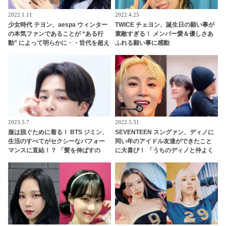
2022.1.11
2022.4.25
少女時代 テヨン、aespa ウィンター
TWICE チェヨン、誕生日の願い事が
の本気ファンであることが “ある行
素敵すぎる！ メンバー愛＆優しさあ
動” によって明らかに・・世代を超え
ふれる願い事に感動
た女王同士のあたたかすぎる関係性
にほっこり
2023.5.7
2022.5.31
服は脱ぐために着る！ BTS ジミン、
SEVENTEEN スングァン、ディノに
生活のすべてがセクシーなパフォー
同い年のアイドル友達ができたこと
マンスに直結！？ 「髪を伸ばすの
に大喜び！ 「うちのディノと仲よく
も…」彼のヒミツをメンバーが暴露
してくれてありがとう」 うれしすぎ
て動画を再生しまくり！ ディノの友
達とはいったいダレ？