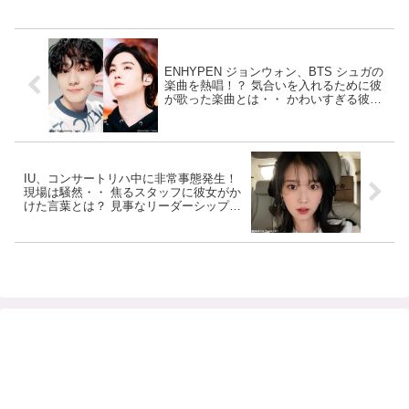
ENHYPEN ジョンウォン、BTS シュガの
楽曲を熱唱！？ 気合いを入れるために彼
が歌った楽曲とは・・ かわいすぎる彼の
歌声にくぎづけ
IU、コンサートリハ中に非常事態発生！
現場は騒然・・ 焦るスタッフに彼女がか
けた言葉とは？ 見事なリーダーシップを
発揮