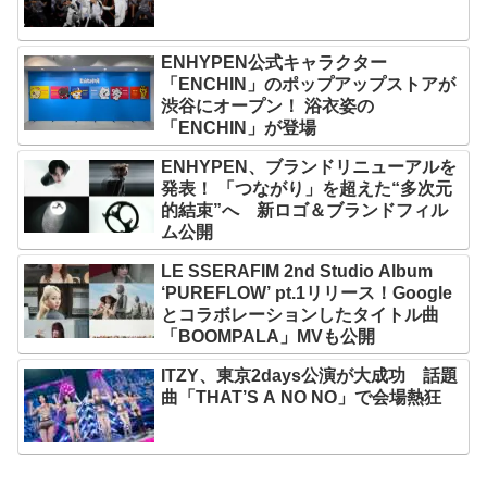
ENHYPEN公式キャラクター
「ENCHIN」のポップアップストアが
渋谷にオープン！ 浴衣姿の
「ENCHIN」が登場
ENHYPEN、ブランドリニューアルを
発表！ 「つながり」を超えた“多次元
的結束”へ 新ロゴ＆ブランドフィル
ム公開
LE SSERAFIM 2nd Studio Album
‘PUREFLOW’ pt.1リリース！Google
とコラボレーションしたタイトル曲
「BOOMPALA」MVも公開
ITZY、東京2days公演が大成功 話題
曲「THAT’S A NO NO」で会場熱狂