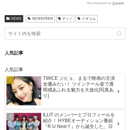
Recommended by
滑舌もテンションも100点満点なジン
り]
の姿にファンから「何度見ても面白
い」の声殺到
NEWS
SEVENTEEN
ディノ
ドギョム
人気記事
人気記事
TWICE ジヒョ、まるで映画の主演
女優みたい！ ツインテール姿で透
明感あふれる魅力を大放出[写真あ
り]
ILLIT のメンバーとプロフィールを
紹介！ HYBEオーディション番組
『R U Next？』から誕生した、日