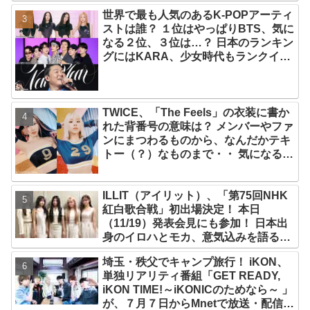
プ！ デビュー曲「Magnetic」がいき
世界で最も人気のあるK-POPアーティ
なりの大ヒット
ストは誰？ １位はやっぱりBTS、気に
なる２位、３位は…？ 日本のランキン
グにはKARA、少女時代もランクイ
ン！ 各国の個性あふれるデータに注目
殺到
TWICE、「The Feels」の衣装に書か
れた背番号の意味は？ メンバーやファ
ンにまつわるものから、なんだかテキ
トー（？）なものまで・・ 気になるそ
の意味とは？
ILLIT（アイリット）、「第75回NHK
紅白歌合戦」初出場決定！ 本日
（11/19）発表会見にも参加！ 日本出
身のイロハとモカ、意気込みを語る
「ずっと夢見てたステージ…嬉しくて
埼玉・秩父でキャンプ旅行！ iKON、
光栄」
単独リアリティ番組「GET READY,
iKON TIME!～iKONICのためなら～ 」
が、７月７日からMnetで放送・配信ス