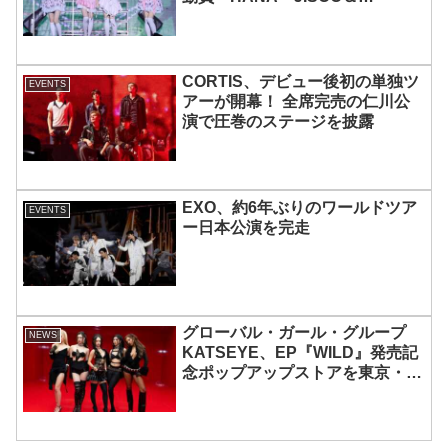
MOMOKAとのスペシャルコラボ
も実現
CORTIS、デビュー後初の単独ツ
EVENTS
アーが開幕！ 全席完売の仁川公
演で圧巻のステージを披露
EXO、約6年ぶりのワールドツア
EVENTS
ー日本公演を完走
グローバル・ガール・グループ
NEWS
KATSEYE、EP『WILD』発売記
念ポップアップストアを東京・原
宿で開催 限定グッズも登場