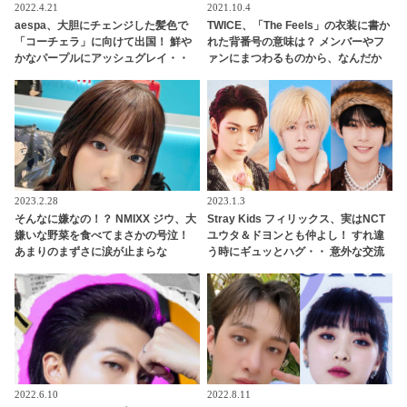
2022.4.21
2021.10.4
aespa、大胆にチェンジした髪色で
TWICE、「The Feels」の衣装に書か
「コーチェラ」に向けて出国！ 鮮や
れた背番号の意味は？ メンバーやフ
かなパープルにアッシュグレイ・・
ァンにまつわるものから、なんだか
「二次元感増してる」 アバターと完
テキトー（？）なものまで・・ 気に
全一致のその姿に悶絶
なるその意味とは？
2023.2.28
2023.1.3
そんなに嫌なの！？ NMIXX ジウ、大
Stray Kids フィリックス、実はNCT
嫌いな野菜を食べてまさかの号泣！
ユウタ＆ドヨンとも仲よし！ すれ違
あまりのまずさに涙が止まらな
う時にギュッとハグ・・ 意外な交流
い・・ 偏食家の意を決した努力に称
に注目殺到
賛の声
2022.6.10
2022.8.11