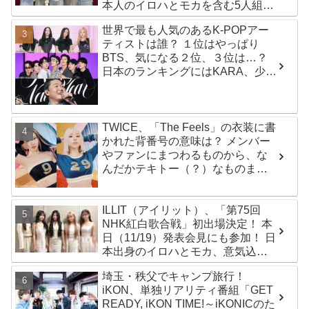
本人のイロハとモカを含む5人組ガ
ールズグループ！ デビュー曲
世界で最も人気のあるK-POPアー
「Magnetic」がいきなりの大ヒッ
ティストは誰？ １位はやっぱり
ト
BTS、気になる２位、３位は…？
日本のランキングにはKARA、少女
時代もランクイン！ 各国の個性あ
ふれるデータに注目殺到
TWICE、「The Feels」の衣装に書
かれた背番号の意味は？ メンバー
やファンにまつわるものから、な
んだかテキトー（？）なものま
で・・ 気になるその意味とは？
ILLIT（アイリット）、「第75回
NHK紅白歌合戦」初出場決定！ 本
日（11/19）発表会見にも参加！ 日
本出身のイロハとモカ、意気込み
を語る「ずっと夢見てたステー
埼玉・秩父でキャンプ旅行！
ジ…嬉しくて光栄」
iKON、単独リアリティ番組「GET
READY, iKON TIME!～iKONICのた