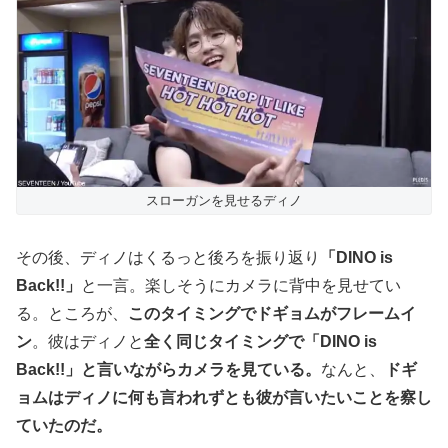
スローガンを見せるディノ
その後、ディノはくるっと後ろを振り返り
「DINO is
Back!!」
と一言。楽しそうにカメラに背中を見せてい
る。ところが、
このタイミングでドギョムがフレームイ
ン
。彼はディノと
全く同じタイミングで「DINO is
Back!!」と言いながらカメラを見ている。
なんと、
ドギ
ョムはディノに何も言われずとも彼が言いたいことを察し
ていたのだ。