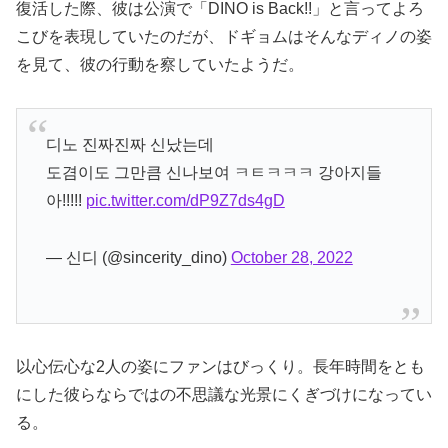
復活した際、彼は公演で「DINO is Back!!」と言ってよろ
こびを表現していたのだが、ドギョムはそんなディノの姿
を見て、彼の行動を察していたようだ。
디노 진짜진짜 신났는데
도겸이도 그만큼 신나보여 ㅋㅌㅋㅋㅋ 강아지들
아!!!!!
pic.twitter.com/dP9Z7ds4gD
— 신디 (@sincerity_dino)
October 28, 2022
以心伝心な2人の姿にファンはびっくり。長年時間をとも
にした彼らならではの不思議な光景にくぎづけになってい
る。