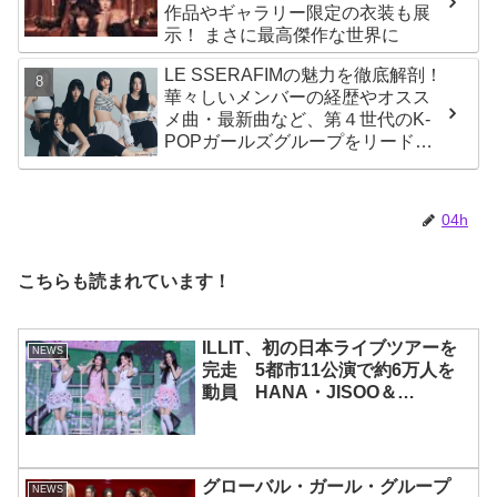
作品やギャラリー限定の衣装も展
示！ まさに最高傑作な世界に
LE SSERAFIMの魅力を徹底解剖！
華々しいメンバーの経歴やオスス
メ曲・最新曲など、第４世代のK-
POPガールズグループをリードす
る彼女たちのスゴさとは？
04h
こちらも読まれています！
ILLIT、初の日本ライブツアーを
NEWS
完走 5都市11公演で約6万人を
動員 HANA・JISOO＆
MOMOKAとのスペシャルコラボ
も実現
グローバル・ガール・グループ
NEWS