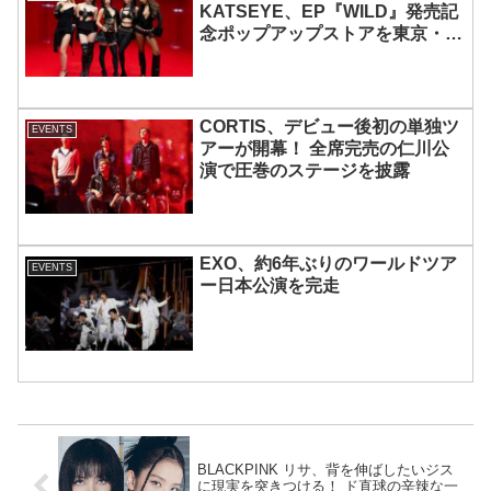
KATSEYE、EP『WILD』発売記
念ポップアップストアを東京・原
宿で開催 限定グッズも登場
CORTIS、デビュー後初の単独ツ
EVENTS
アーが開幕！ 全席完売の仁川公
演で圧巻のステージを披露
EXO、約6年ぶりのワールドツア
EVENTS
ー日本公演を完走
BLACKPINK リサ、背を伸ばしたいジス
に現実を突きつける！ ド直球の辛辣な一