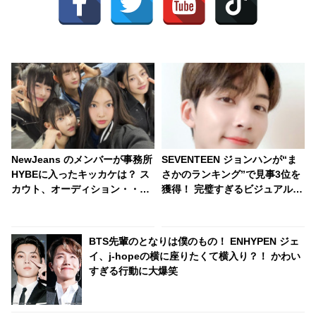
NewJeans のメンバーが事務所
SEVENTEEN ジョンハンが“ま
HYBEに入ったキッカケは？ ス
さかのランキング”で見事3位を
カウト、オーディション・・？
獲得！ 完璧すぎるビジュアルか
無名だった彼女たちがいかにし
らは想像もつかない”衝撃的なギ
てスターの素質を見いだされた
ャップ”が明らかに… 見る人を
のか、その経緯が明らかに
唖然とさせたジョンハンの意外
BTS先輩のとなりは僕のもの！ ENHYPEN ジェ
な一面にファン大爆笑
イ、j-hopeの横に座りたくて横入り？！ かわい
すぎる行動に大爆笑