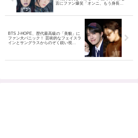
言にファン爆笑「オンニ、もう身長
は・・」
BTS J-HOPE、歴代最高級の「美貌」に
ファン大パニック！ 芸術的なフェイスラ
インとサングラスからのぞく鋭い視
線・・ クールでおしゃれなビジュアルに
くぎづけ