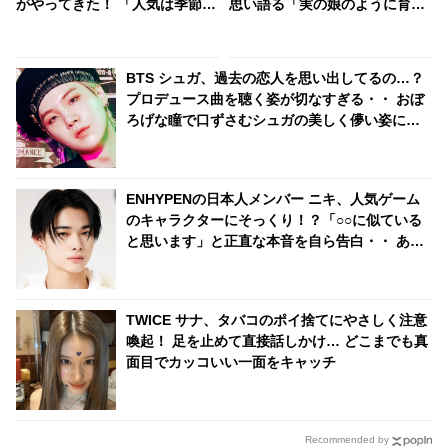
がやってきた！ 「人気は季節と
思い語る「実の娘のように育て
同じ」… 今、韓国で大人気のジ
てくれて…」「幸せな人生を送
ュノの泣ける過去とは？
ってきた」センシティブな話題
にも臆せず堂々とした姿を見せ
BTS シュガ、過去の恋人を思い出してるの…？
る彼女に称賛の声
プロデュース曲を聴く姿が切なすぎる・・ おぼ
ろげな瞳で口ずさむシュガの美しく儚い姿にく
ぎづけ
ENHYPENの日本人メンバー ニキ、人気ゲーム
のキャラクターにそっくり！？「○○に似ている
と思います」と正直な本音を自ら告白・・ あま
りにもそっくりな見た目にファン大爆笑「客観
的な視点で自分を見てるねｗｗ」
TWICE サナ、タバコのポイ捨てにやさしく注意
喚起！ 足を止めて直接話しかけ… どこまでも真
面目でカッコいい一面をキャッチ
Recommended by