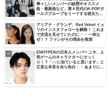
華々しいメンバーの経歴やオススメ
曲・最新曲など、第４世代のK-POPガ
ールズグループをリードする彼女たち
のスゴさとは？
アリアナ・グランデ、Red Velvet イェ
リのインスタフォローを解除！ これま
で交流を見せていたのに・・ 一体な
ぜ！？ ファンがその理由を推測
ENHYPENの日本人メンバー ニキ、人
気ゲームのキャラクターにそっく
り！？「○○に似ていると思います」と
正直な本音を自ら告白・・ あまりにも
そっくりな見た目にファン大爆笑「客
観的な視点で自分を見てるねｗｗ」