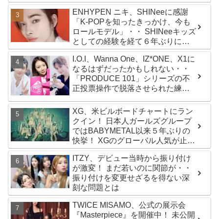
かわいすぎる２人の会話に爆笑
ENHYPEN ニキ、SHINeeに感謝
「K-POPを知ったきっかけ、今も
ロールモデル」・・ SHINeeキッズ
としての経験を経て６年ぶりに東
京ドームに帰還した感想は？
I.O.I、Wanna One、IZ*ONE、X1に
なるはずだったかもしれない・・
「PRODUCE 101」シリーズの不
正投票操作で脱落させられた練習
生12人の氏名が公表
XG、米ビルボードチャートにラン
クイン！ 日本人ガールズグループ
ではBABYMETAL以来５年ぶりの
快挙！ XGのグローバル人気が止ま
らない…「コーチェラ2025」にも
ITZY、デビュー当時から振り付け
日本人唯一の出演
が激変！ まだ若いのに関節が・・
振り付けを変更せざるを得ない深
刻な問題とは
TWICE MISAMO、公式の展示会
『Masterpiece』を開催中！ 未公開