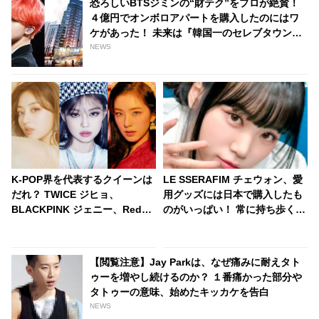
恐ろしいBTSジミンの“財テク”をプロが絶賛！
４億円でオンボロアパートを購入したのにはワ
ケがあった！ 未来は『韓国一のセレブタウン』
の地主になるってホント？
NEWS
K-POP界を代表するクイーンは
LE SSERAFIM チェウォン、愛
だれ？ TWICE ジヒョ、
用グッズには日本で購入したも
BLACKPINK ジェニー、Red
のがいっぱい！ 常に持ち歩くほ
Velvet アイリーンをおさえ、み
どお気に入りなそのグッズと
ごと“女王”の称号を手に入れた
は・・ バッグから次々と出てく
のは・・
る日本のアイテムにびっくり
【閲覧注意】Jay Parkは、なぜ痛みに耐えタト
「バッグの中身がほぼ日本の物
ゥーを増やし続けるのか？ １番痛かった部分や
だ」
タトゥーの意味、始めたキッカケを告白
NEWS