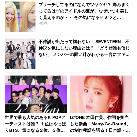
ブリーチしてるのになんでツヤツヤ？ 痛みまく
ってるはずのアイドルの髪が、なぜいつも美し
く見えるのか・・ その気になるヒミツと
は・・？
NEWS
不仲説が出たって構わない！ SEVENTEEN、不
仲説を気にしない理由とは？ 「どうせ誰も信じ
ない」 メンバーの固い絆がわかる一言にファン
感動
世界で最も人気のあるK-POPア
IZ*ONE 本田仁美、作詞を担当
ーティストは誰？ １位はやっぱ
した新曲「Merry-Go-Round」
りBTS、気になる２位、３位
の制作秘話を語る！日本語・韓
は…？ 日本のランキングには
国語のある違いに大苦戦・・？