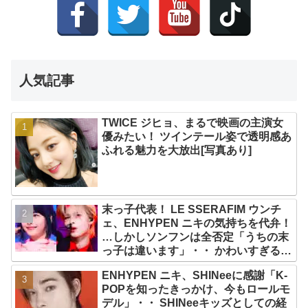
人気記事
TWICE ジヒョ、まるで映画の主演女
優みたい！ ツインテール姿で透明感あ
ふれる魅力を大放出[写真あり]
末っ子代表！ LE SSERAFIM ウンチ
ェ、ENHYPEN ニキの気持ちを代弁！
…しかしソンフンは全否定「うちの末
っ子は違います」・・ かわいすぎる２
人の会話に爆笑
ENHYPEN ニキ、SHINeeに感謝「K-
POPを知ったきっかけ、今もロールモ
デル」・・ SHINeeキッズとしての経