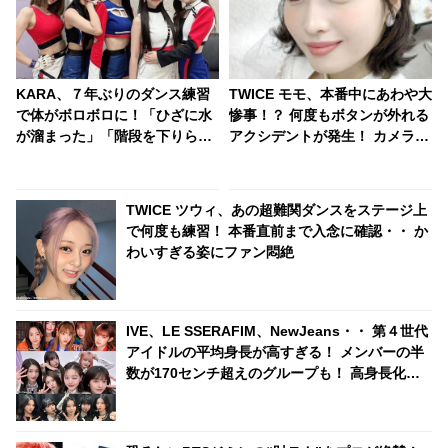
KARA、７年ぶりのダンス練習
TWICE モモ、本番中にあわや大
で体がボロボロに！「ひざに水
惨事！？ 何度もボタンが外れる
が溜まった」「階段を下りられ
アクシデントが発生！ カメラか
なくなった」あまりの体力のな
ら視線を落とさず冷静に対処す
さにニコル驚愕！ 振付を修正し
る彼女のプロフェッショナルな
ていたことを告白
行動に拍手喝采[動画あり]
TWICE ツウィ、あの超難関ダンスをステージ上
で何度も練習！ 本番直前まで入念に確認・・ か
わいすぎる姿にファン悶絶
IVE、LE SSERAFIM、NewJeans・・ 第４世代
アイドルの平均身長が高すぎる！ メンバーの半
数が170センチ超えのグループも！ 高身長化を
実感する結果にビックリ