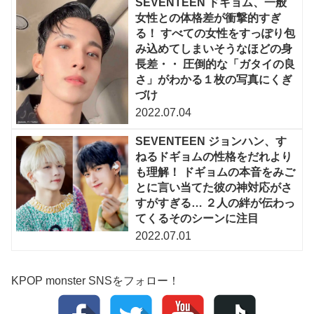
SEVENTEEN ドギョム、一般
女性との体格差が衝撃的すぎ
る！ すべての女性をすっぽり包
み込めてしまいそうなほどの身
長差・・ 圧倒的な「ガタイの良
さ」がわかる１枚の写真にくぎ
づけ
2022.07.04
SEVENTEEN ジョンハン、す
ねるドギョムの性格をだれより
も理解！ ドギョムの本音をみご
とに言い当てた彼の神対応がさ
すがすぎる… ２人の絆が伝わっ
てくるそのシーンに注目
2022.07.01
KPOP monster SNSをフォロー！