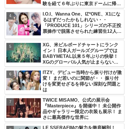
験を経て６年ぶりに東京ドームに帰還
した感想は？
I.O.I、Wanna One、IZ*ONE、X1にな
るはずだったかもしれない・・
「PRODUCE 101」シリーズの不正投
票操作で脱落させられた練習生12人の
氏名が公表
XG、米ビルボードチャートにランク
イン！ 日本人ガールズグループでは
BABYMETAL以来５年ぶりの快挙！
XGのグローバル人気が止まらない…
「コーチェラ2025」にも日本人唯一の
ITZY、デビュー当時から振り付けが激
出演
変！ まだ若いのに関節が・・ 振り付
けを変更せざるを得ない深刻な問題と
は
TWICE MISAMO、公式の展示会
『Masterpiece』を開催中！ 未公開作
品やギャラリー限定の衣装も展示！ ま
さに最高傑作な世界に
LE SSERAFIMの魅力を徹底解剖！