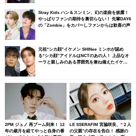
Stray Kids ハン＆スンミン、幻の楽曲を披露！
やっぱりファンの期待を裏切らない！ 先輩DAY6
の「Zombie」をカバーしファンからは歓喜の声
元祖“シカ顔”イケメン SHINee ミンホが認め
る“シカ顔”アイドルはNCTのあの人！ 上品なオ
ーラと親しみのある雰囲気を兼ね備えたイケメ
ンとは一体ダレ？
2PM ジュノ 再ブーム到来！ 12
LE SSERAFIM 宮脇咲良、“２人
年の歳月を経てやっと自身の番
の父親”の存在を告白！ 感謝の