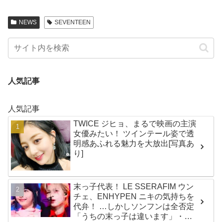
NEWS
SEVENTEEN
人気記事
人気記事
TWICE ジヒョ、まるで映画の主演
女優みたい！ ツインテール姿で透
明感あふれる魅力を大放出[写真あ
り]
末っ子代表！ LE SSERAFIM ウン
チェ、ENHYPEN ニキの気持ちを
代弁！ …しかしソンフンは全否定
「うちの末っ子は違います」・・