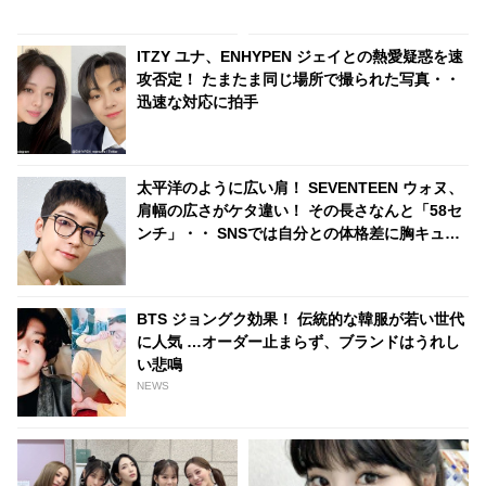
KARA、少女時代もランクイ
ン！ 各国の個性あふれるデータ
ITZY ユナ、ENHYPEN ジェイとの熱愛疑惑を速
に注目殺到
攻否定！ たまたま同じ場所で撮られた写真・・
迅速な対応に拍手
太平洋のように広い肩！ SEVENTEEN ウォヌ、
肩幅の広さがケタ違い！ その長さなんと「58セ
ンチ」・・ SNSでは自分との体格差に胸キュン
するファン続出
BTS ジョングク効果！ 伝統的な韓服が若い世代
に人気 …オーダー止まらず、ブランドはうれし
い悲鳴
NEWS