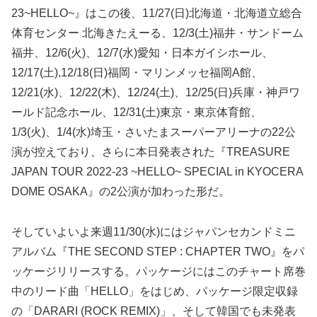
23~HELLO~』はこの後、11/27(日)北海道・北海道立総合
体育センター 北海きたえーる、12/3(土)福井・サンドーム
福井、12/6(火)、12/7(水)愛知・日本ガイシホール、
12/17(土),12/18(日)福岡・マリンメッセ福岡A館、
12/21(水)、12/22(木)、12/24(土)、12/25(日)兵庫・神戸ワ
ールド記念ホール、12/31(土)東京・東京体育館、
1/3(火)、1/4(水)埼玉・さいたまスーパーアリーナの22公
演が控えており、さらに本日発表された『TREASURE
JAPAN TOUR 2022-23 ~HELLO~ SPECIAL in KYOCERA
DOME OSAKA』の2公演が加わった形だ。
そしていよいよ来週11/30(水)にはジャパンセカンドミニ
アルバム『THE SECOND STEP : CHAPTER TWO』をパ
ッケージリリースする。パッケージにはこのチャート席巻
中のリード曲「HELLO」をはじめ、パッケージ限定収録
の「DARARI (ROCK REMIX)」、そして韓国でも未発表