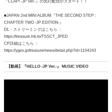
『CLAP! -JP Ver.-』の先行配信がスタート！！
■JAPAN 2nd MINI ALBUM『THE SECOND STEP :
CHAPTER TWO -JP EDITION-』
DL・ストリーミングはこちら ：
https://treasure.lnk.to/TSSCT_JPED
CP詳細はこちら ：
https://ygex.jp/treasure/news/detail.php?id=1104243
【動画】『HELLO -JP Ver.-』 MUSIC VIDEO