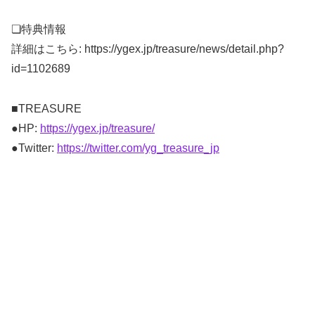
❏特典情報
詳細はこちら: https://ygex.jp/treasure/news/detail.php?
id=1102689
■TREASURE
●HP:
https://ygex.jp/treasure/
●Twitter:
https://twitter.com/yg_treasure_jp