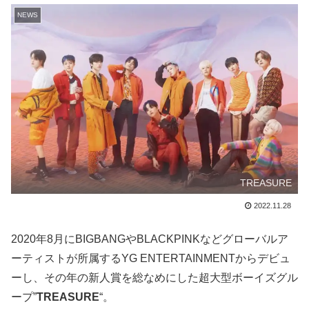
NEWS
TREASURE
2022.11.28
2020年8月にBIGBANGやBLACKPINKなどグローバルア
ーティストが所属するYG ENTERTAINMENTからデビュ
ーし、その年の新人賞を総なめにした超大型ボーイズグル
ープ”
TREASURE
“。