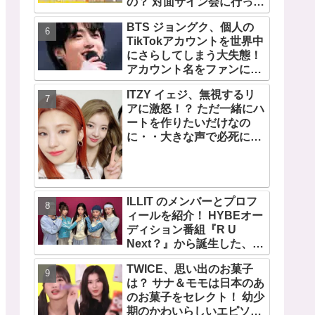
の？ 対面サイン会に行って
みたい！ ショケ、お見送り
BTS ジョングク、個人の
会、握手会・・・リリース
TikTokアカウントを世界中
イベントあれこれを紹介
にさらしてしまう大失態！
アカウント名をファンにい
じられてタジタジに
ITZY イェジ、無視するリ
アに激怒！？ ただ一緒にハ
ートを作りたいだけなの
に・・大きな声で必死にア
ピールする姿がかわいすぎ
る[動画]
ILLIT のメンバーとプロフ
ィールを紹介！ HYBEオー
ディション番組『R U
Next？』から誕生した、日
本人のイロハとモカを含む
TWICE、思い出のお菓子
5人組ガールズグループ！
は？ サナ＆モモは日本のあ
デビュー曲「Magnetic」が
のお菓子をセレクト！ 幼少
いきなりの大ヒット
期のかわいらしいエピソー