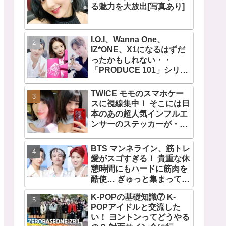
る魅力を大放出[写真あり]
I.O.I、Wanna One、
IZ*ONE、X1になるはずだ
ったかもしれない・・
「PRODUCE 101」シリー
ズの不正投票操作で脱落さ
せられた練習生12人の氏名
TWICE モモのスマホケー
が公表
スに視線集中！ そこには日
本のあの超人気インフルエ
ンサーのステッカーが・・
TWICEの大ファンを公言す
るその人物は大よろこび！
BTS マンネライン、筋トレ
まさに「成功したファン」
愛がスゴすぎる！ 貴重な休
だと話題沸騰
憩時間にもハードに筋肉を
酷使… ぎゅっと集まってお
互いの体に負荷をかけあう
K-POPの基礎知識⑦ K-
３人のトレーニング風景が
POPアイドルと交流した
かわいすぎるとファンくぎ
い！ ヨントンってどうやる
づけ