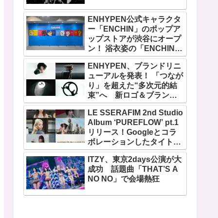
ENHYPEN公式キャラクタ
ー「ENCHIN」のポップア
ップストアが渋谷にオープ
ン！ 浴衣姿の「ENCHIN」
が登場
ENHYPEN、ブランドリニ
ューアルを発表！ 「つなが
り」を超えた“多次元的結
束”へ 新ロゴ＆ブランド
フィルム公開
LE SSERAFIM 2nd Studio
Album ‘PUREFLOW’ pt.1
リリース！Googleとコラ
ボレーションしたタイトル
曲「BOOMPALA」MVも公
ITZY、東京2days公演が大
開
成功 話題曲「THAT’S A
NO NO」で会場熱狂