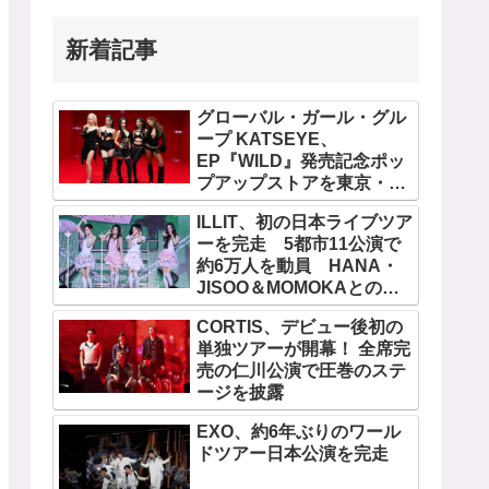
新着記事
グローバル・ガール・グル
ープ KATSEYE、
EP『WILD』発売記念ポッ
プアップストアを東京・原
宿で開催 限定グッズも登
ILLIT、初の日本ライブツア
場
ーを完走 5都市11公演で
約6万人を動員 HANA・
JISOO＆MOMOKAとのス
ペシャルコラボも実現
CORTIS、デビュー後初の
単独ツアーが開幕！ 全席完
売の仁川公演で圧巻のステ
ージを披露
EXO、約6年ぶりのワール
ドツアー日本公演を完走