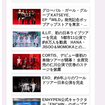
グローバル・ガール・グル
ープ KATSEYE、
EP『WILD』発売記念ポッ
プアップストアを東京・原
宿で開催 限定グッズも登
ILLIT、初の日本ライブツア
場
ーを完走 5都市11公演で
約6万人を動員 HANA・
JISOO＆MOMOKAとのス
ペシャルコラボも実現
CORTIS、デビュー後初の
単独ツアーが開幕！ 全席完
売の仁川公演で圧巻のステ
ージを披露
EXO、約6年ぶりのワール
ドツアー日本公演を完走
ENHYPEN公式キャラクタ
ー「ENCHIN」のポップア