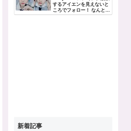
するアイエンを見えないと
日・13日、さいたまスーパ
ころでフォロー！ なんと直
ーアリーナにて
接「アイエンをよろしく」
とイ・ムジンに連絡… 愛に
あふれたエピソードにファ
ン感動
新着記事