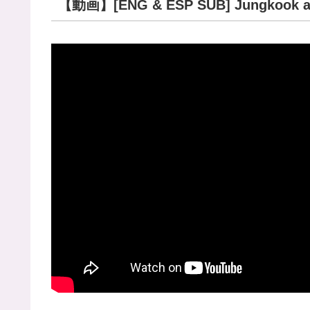
【動画】[ENG & ESP SUB] Jungkook and 