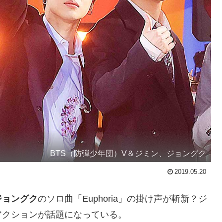
BTS（防弾少年団）V＆ジミン、ジョングク
2019.05.20
ジョングク
のソロ曲「Euphoria」の掛け声が斬新？ジ
アクションが話題になっている。