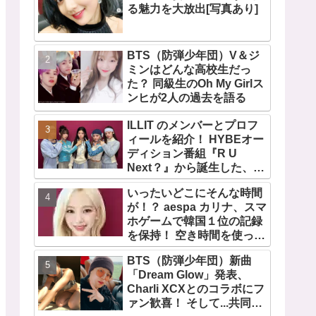
る魅力を大放出[写真あり]
BTS（防弾少年団）V＆ジ
ミンはどんな高校生だっ
た？ 同級生のOh My Girlス
ンヒが2人の過去を語る
ILLIT のメンバーとプロフ
ィールを紹介！ HYBEオー
ディション番組『R U
Next？』から誕生した、日
本人のイロハとモカを含む
いったいどこにそんな時間
5人組ガールズグループ！
が！？ aespa カリナ、スマ
デビュー曲「Magnetic」が
ホゲームで韓国１位の記録
いきなりの大ヒット
を保持！ 空き時間を使って
１万回ものミニゲームをク
BTS（防弾少年団）新曲
リア「芸能人たちが時間が
「Dream Glow」発表、
ないと言っているのは全部
Charli XCXとのコラボにフ
嘘」
ァン歓喜！ そして...共同制