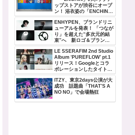
ップストアが渋谷にオープ
ン！ 浴衣姿の「ENCHIN」
が登場
ENHYPEN、ブランドリニ
ューアルを発表！ 「つなが
り」を超えた“多次元的結
束”へ 新ロゴ＆ブランド
フィルム公開
LE SSERAFIM 2nd Studio
Album ‘PUREFLOW’ pt.1
リリース！Googleとコラ
ボレーションしたタイトル
曲「BOOMPALA」MVも公
ITZY、東京2days公演が大
開
成功 話題曲「THAT’S A
NO NO」で会場熱狂