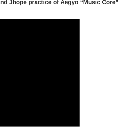
Jhope practice of Aegyo “Music Core”