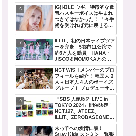
作者が明かすジミンへの思
い「彼の夢、そして彼の絶
(G)I-DLE ウギ、特徴的な低
望から生まれた歌」
音ハスキーボイスは生まれ
つきではなかった！ 「今手
術を受ければ元に戻せるけ
ど...」 あの声になった原因
とは？
ILLIT、初の日本ライブツア
ーを完走 5都市11公演で
約6万人を動員 HANA・
JISOO＆MOMOKAとのス
ペシャルコラボも実現
NCT WISH メンバーのプロ
フィールを紹介！ 韓国人２
人＋日本人４人のボーイズ
グループ！ プロデューサー
はアジアの歌姫BoA！ シオ
『SBS 人気歌謡 LIVE in
ン、ジェヒ、リク、ユウ
TOKYO 2024』開催決定！
シ、リョウ、サクヤの魅力
NCT127、ATEEZ、
を徹底解説
ILLIT、ZEROBASEONE、
SHINee テミン、THE
末っ子への愛情に涙！
BOYZなど、豪華アーティ
Stray Kids スンミン、緊張
スト出演決定！ 10月12