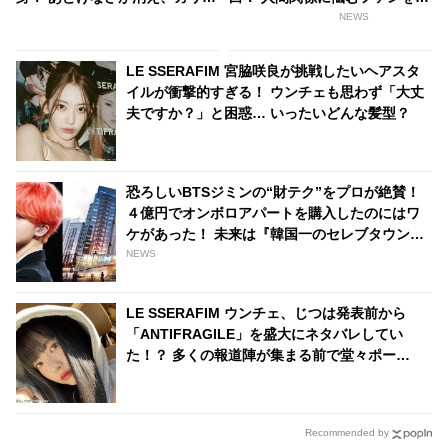
マ性が増したビジュアルにメロ
気づける
NEWS
メロ
LE SSERAFIM 宮脇咲良が挑戦したいヘアスタ
イルが衝撃的すぎる！ ウンチェも思わず「大丈
夫ですか？」と困惑… いったいどんな髪型？
恐ろしいBTSジミンの“財テク”をプロが絶賛！
４億円でオンボロアパートを購入したのにはワ
ケがあった！ 未来は『韓国一のセレブタウン』
の地主になるってホント？
NEWS
LE SSERAFIM ウンチェ、じつは発表前から
「ANTIFRAGILE」を盛大にネタバレしてい
た！？ 多くの報道陣が集まる前で堂々ポー
ズ・・ いたずらっ子な姿に注目殺到
Recommended by