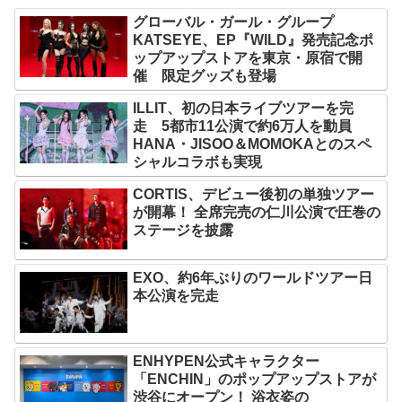
グローバル・ガール・グループ
KATSEYE、EP『WILD』発売記念ポ
ップアップストアを東京・原宿で開
催 限定グッズも登場
ILLIT、初の日本ライブツアーを完
走 5都市11公演で約6万人を動員
HANA・JISOO＆MOMOKAとのスペ
シャルコラボも実現
CORTIS、デビュー後初の単独ツアー
が開幕！ 全席完売の仁川公演で圧巻の
ステージを披露
EXO、約6年ぶりのワールドツアー日
本公演を完走
ENHYPEN公式キャラクター
「ENCHIN」のポップアップストアが
渋谷にオープン！ 浴衣姿の