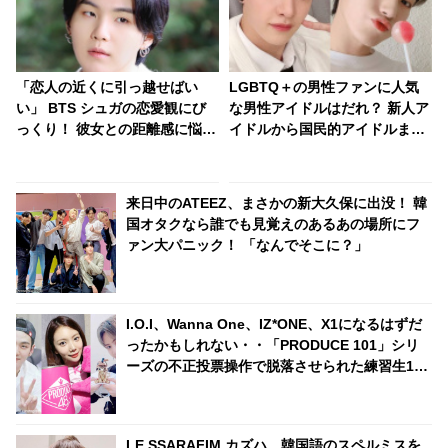
「恋人の近くに引っ越せばい
LGBTQ＋の男性ファンに人気
い」 BTS シュガの恋愛観にび
な男性アイドルはだれ？ 新人ア
っくり！ 彼女との距離感に悩む
イドルから国民的アイドルま
ファンに対し、大胆すぎるアド
で・・ 圧倒的な支持を集める７
バイスにARMY興味津々「シュ
人とは
ガはかわいい恋人になるね」
来日中のATEEZ、まさかの新大久保に出没！ 韓
国オタクなら誰でも見覚えのあるあの場所にフ
ァン大パニック！ 「なんでそこに？」
I.O.I、Wanna One、IZ*ONE、X1になるはずだ
ったかもしれない・・「PRODUCE 101」シリ
ーズの不正投票操作で脱落させられた練習生12
人の氏名が公表
LE SSARAFIM カズハ、韓国語のスペルミスを