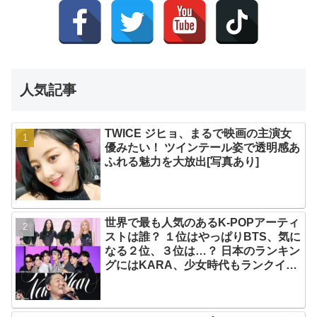
人気記事
TWICE ジヒョ、まるで映画の主演女
優みたい！ ツインテール姿で透明感あ
ふれる魅力を大放出[写真あり]
世界で最も人気のあるK-POPアーティ
ストは誰？ １位はやっぱりBTS、気に
なる２位、３位は…？ 日本のランキン
グにはKARA、少女時代もランクイ
ン！ 各国の個性あふれるデータに注目
殺到