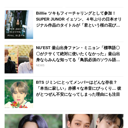
しい」
いなんてありえますか？」彼女
の若さを実感させられる発言に
Billlie ツキもフィーチャリングとして参加！
驚き
SUPER JUNOR イェソン、４年ぶりの日本オリ
ジナル作品のタイトルが「君という桜の花びら
が僕の心に舞い降りた。」に決定！ ONE OK
ROCK「C.h.a.o.s.m.y.t.h.」のカバーも収録
NU’EST 釜山出身ファン・ミニョン「標準語〇
〇がクサくて絶対に使いたくなかった」釜山出
身ならみんな知ってる「鳥肌必須のソウル語」
とは？
NEWS
BTS ジミンにとってメンバーはどんな存在？
「本当に寂しい」赤裸々な本音にびっくり… 彼
がとつぜん不安になってしまった理由にも注目