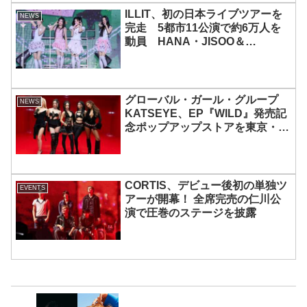
ILLIT、初の日本ライブツアーを
NEWS
完走 5都市11公演で約6万人を
動員 HANA・JISOO＆
MOMOKAとのスペシャルコラボ
も実現
グローバル・ガール・グループ
NEWS
KATSEYE、EP『WILD』発売記
念ポップアップストアを東京・原
宿で開催 限定グッズも登場
CORTIS、デビュー後初の単独ツ
EVENTS
アーが開幕！ 全席完売の仁川公
演で圧巻のステージを披露