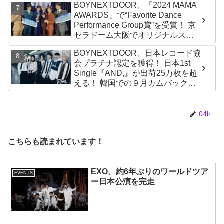
BOYNEXTDOOR、「2024 MAMA
AWARDS」で“Favorite Dance
Performance Group賞”を受賞！ 京
セラドーム大阪でオリジナルステ
ージパフォーマンス披露！ 卒業パ
BOYNEXTDOOR、日本レコード協
ーティーをコンセプトにスーツで
会プラチナ認定を獲得！ 日本1st
魅了【動画あり】
Single『AND,』が出荷25万枚を超
える！ 韓国での９月カムバックも
決定
04h
こちらも読まれています！
EXO、約6年ぶりのワールドツア
EVENTS
ー日本公演を完走