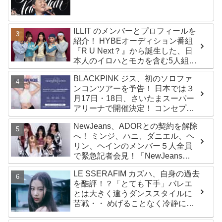
時代もランクイン！ 各国の個性あ
ふれるデータに注目殺到
ILLIT のメンバーとプロフィールを
紹介！ HYBEオーディション番組
『R U Next？』から誕生した、日
本人のイロハとモカを含む5人組ガ
ールズグループ！ デビュー曲
BLACKPINK ジス、初のソロファ
「Magnetic」がいきなりの大ヒッ
ンコンツアーを予告！ 日本では３
ト
月17日・18日、さいたまスーパー
アリーナで開催決定！ コンセプト
は“愛のカケラ”！？ 14日には新ア
NewJeans、ADORとの契約を解除
ルバム『AMORTAGE』もリリース
へ！ ミンジ、ハニ、ダニエル、ヘ
リン、ヘインのメンバー５人全員
で緊急記者会見！「NewJeans
never dies!」と微笑みの宣言！
LE SSERAFIM カズハ、自身の過去
ADOR側、2029年まで契約有効と
を酷評！？「とても下手」バレエ
主張
とは大きく違うダンススタイルに
苦戦・・ めげることなく冷静に努
力を重ねる姿に称賛の声続々