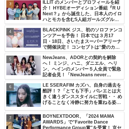
ILLIT のメンバーとプロフィールを紹
介！ HYBEオーディション番組『R U
Next？』から誕生した、日本人のイロ
ハとモカを含む5人組ガールズグルー
プ！ デビュー曲「Magnetic」がいき
BLACKPINK ジス、初のソロファンコ
なりの大ヒット
ンツアーを予告！ 日本では３月17
日・18日、さいたまスーパーアリーナ
で開催決定！ コンセプトは“愛のカケ
ラ”！？ 14日には新アルバム
NewJeans、ADORとの契約を解除
『AMORTAGE』もリリース
へ！ ミンジ、ハニ、ダニエル、ヘリ
ン、ヘインのメンバー５人全員で緊急
記者会見！「NewJeans never
dies!」と微笑みの宣言！ ADOR側、
LE SSERAFIM カズハ、自身の過去を
2029年まで契約有効と主張
酷評！？「とても下手」バレエとは大
きく違うダンススタイルに苦戦・・ め
げることなく冷静に努力を重ねる姿に
称賛の声続々
BOYNEXTDOOR、「2024 MAMA
AWARDS」で“Favorite Dance
Performance Group賞”を受賞！ 京セ