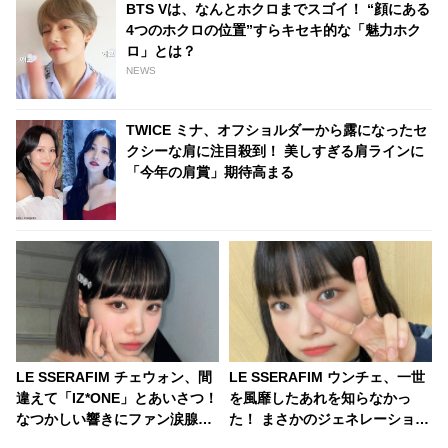
BTS Vは、なんとホクロまでスゴイ！ “顔にある
4つのホクロの位置”すらキセキ的な「魅力ホク
ロ」とは？
NEWS
TWICE ミナ、オフショルダーから露になったセ
クシーな肩に注目殺到！ 美しすぎる肩ラインに
「今年の肩賞」期待高まる
LE SSERAFIM チェウォン、間
LE SSERAFIM ウンチェ、一世
違えて「IZ*ONE」とあいさつ！
を風靡したあれを知らなかっ
なつかしい響きにファン涙腺崩
た！ まさかのジェネレーション
壊・・ 「久しぶりに聞けてうれ
ギャップに衝撃「これを知らな