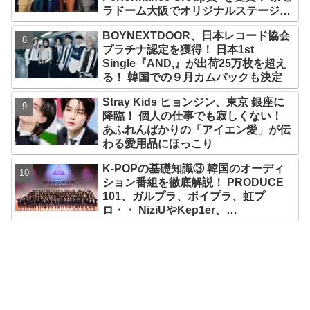
ラドーム大阪でオリジナルステージパ
フォーマンス披露！ 卒業パーティーを
BOYNEXTDOOR、日本レコード協会
コンセプトにスーツで魅了【動画あ
プラチナ認定を獲得！ 日本1st
り】
Single『AND,』が出荷25万枚を超え
る！ 韓国での９月カムバックも決定
Stray Kids ヒョンジン、東京 銀座に
降臨！ 個人の仕事でも寂しくない！
あふれんばかりの「アイエン愛」が伝
わる愛用品にほっこり
K-POPの基礎知識③ 韓国のオーディ
ション番組を徹底解説！ PRODUCE
101、ガルプラ、ボイプラ、虹プ
ロ・・ NiziUやKep1er、
ZEROBASEONEら人気グループが
続々と誕生！ JO1やINI、ME:Iを生ん
だ日プまで一挙紹介