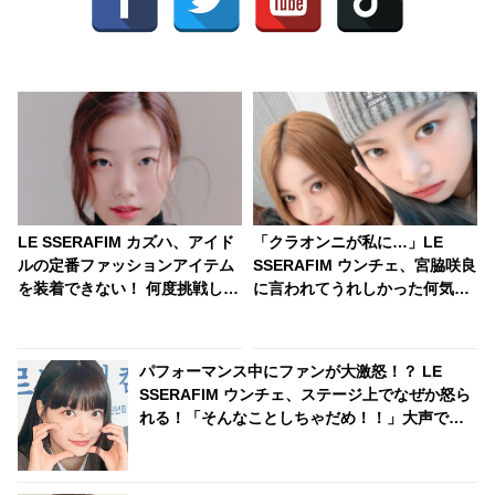
LE SSERAFIM カズハ、アイド
「クラオンニが私に…」LE
ルの定番ファッションアイテム
SSERAFIM ウンチェ、宮脇咲良
を装着できない！ 何度挑戦して
に言われてうれしかった何気な
も失敗続きで、超苦戦している
い一言とは？！ 心に残っている
ことを告白
という感動の言葉とはいったい
何？
パフォーマンス中にファンが大激怒！？ LE
SSERAFIM ウンチェ、ステージ上でなぜか怒ら
れる！「そんなことしちゃだめ！！」大声で叫
ばれた彼女の心境とは？