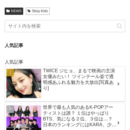
NEWS
Stray Kids
人気記事
人気記事
TWICE ジヒョ、まるで映画の主演
女優みたい！ ツインテール姿で透
明感あふれる魅力を大放出[写真あ
り]
世界で最も人気のあるK-POPアー
ティストは誰？ １位はやっぱり
BTS、気になる２位、３位は…？
日本のランキングにはKARA、少女