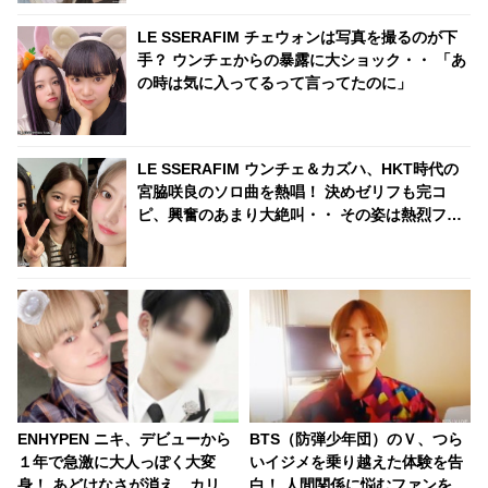
LE SSERAFIM チェウォンは写真を撮るのが下
手？ ウンチェからの暴露に大ショック・・ 「あ
の時は気に入ってるって言ってたのに」
LE SSERAFIM ウンチェ＆カズハ、HKT時代の
宮脇咲良のソロ曲を熱唱！ 決めゼリフも完コ
ピ、興奮のあまり大絶叫・・ その姿は熱烈ファ
ンそのもの！「この動画毎週見てる」
ENHYPEN ニキ、デビューから
BTS（防弾少年団）のＶ、つら
１年で急激に大人っぽく大変
いイジメを乗り越えた体験を告
身！ あどけなさが消え、カリス
白！ 人間関係に悩むファンを勇