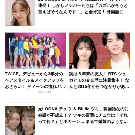
連発！ しかしメンバーたちは「カズハがそうと
言えばそうなんです！」と全肯定！ 外国語に果
敢に挑む彼女とそれを支えるメンバーたちの絆
にほっこり
TWICE、デビューから3年分の
実は５年来の友人！ BTS シュ
ヘアスタイル＆メイクアップを
ガとIUの交友歴に注目集中！ な
おさらい！ ティーンの憧れガー
んと2015年からつながりがあっ
ルズを徹底調査
た・・ とつじょ明かされた２人
COLUMN
の関係性にびっくり ＆ リラッ
クスした様子で話す彼らの姿に
元LOONA チュウ ＆ Billlie ツキ、韓国語なのに
ほっこり
会話が不成立！？ ツキの言葉にチュウは「それ
って何？」とポカーン… まるで姉妹のようなコ
ミカルすぎるやりとりに「もっと共演して」の
声続々