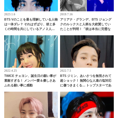
2023.1.6
2019.7.16
BTS Vのことを最も理解している人物
アリアナ・グランデ、BTS ジョング
は一体ダレ？ それはずばり、彼と多
クのルックスと人柄を大絶賛してい
くの時間を共にしているアノ２人…
たことが判明！「彼は本当に完璧な
満面の笑みで「僕のことを知りすぎ
人だった」ジョングクのモテ男ぶり
てる！」と太鼓判を押す様子がかわ
にファンは脱帽「彼は世界の歌姫ま
いすぎる
でも虜にする」
2022.4.25
2022.7.5
TWICE チェヨン、誕生日の願い事が
BTS ジミン、あいさつを無視されて
素敵すぎる！ メンバー愛＆優しさあ
超ショック！ 無関心な人達の塩対応
ふれる願い事に感動
に傷つきまくる… トップスターであ
る彼を襲った予想外の悲劇＆彼の切
ない本音にファンも涙「抱きしめて
あげたい」