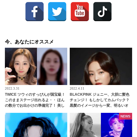
今、あなたにオススメ
2022.3.31
2022.4.11
TWICE ツウィのすっぴんが国宝級！
BLACKPINK ジェニー、大胆に髪色
このままステージ出れるよ・・ ほん
チェンジ！ もしかしてカムバック？
の数分でお出かけの準備完了！ 美し
黒髪のイメージから一変、明るいオ
すぎるツウィに悶絶
レンジヘアーに注目殺到
NEWS