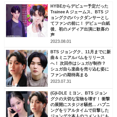
HYBEからデビュー予定だった
Trainee A ジェームス、BTS ジ
ョングクのバックダンサーとし
てファンの前に！ デビュー白紙
後、初のメディア出演に歓喜の
声
2023.08.01
BTS ジョングク、11月までに新
曲＆ミニアルバムをリリース
へ！ 次回作はシュガが制作？
シュガ自ら楽曲を売り込む姿に
ファンの期待高まる
2023.07.31
(G)I-DLE ミヨン、BTS ジョン
グクの大切な宝物を壊す！ 衝撃
の展開にスタジオ騒然… ハプニ
ングをリアルタイムで目撃した
ジョングク本人のコメントにも