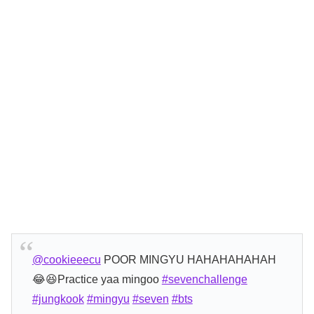
@cookieeecu
POOR MINGYU HAHAHAHAHAH
😂😆Practice yaa mingoo
#sevenchallenge
#jungkook
#mingyu
#seven
#bts