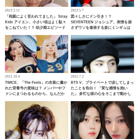
2023.5.11
2023.5.7
「両親によく言われてました」 Stray
図々しさにドン引き！？
Kids アイエン、小さい頃はよく駄々
SEVENTEEN ジョシュア、表情を崩
をこねていた！？ 幼少期エピソード
さずウソを連発する姿にミンギュは
がかわいすぎる
苦笑い・・ ユーモアセンスあふれる
行動にファン大爆笑
2021.10.4
2022.7.2
TWICE、「The Feels」の衣装に書か
BTS V、プライベートで涙してしまっ
れた背番号の意味は？ メンバーやフ
たことを告白！ 「変な感情を抱い
ァンにまつわるものから、なんだか
た」 多忙な彼の心をそこまで動かし
テキトー（？）なものまで・・ 気に
たものとは…？ 彼が明かした素直な
なるその意味とは？
思いに共感するファン続々