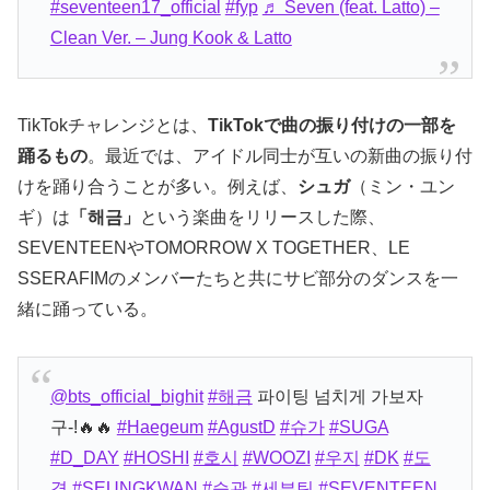
#seventeen17_official
#fyp
♬ Seven (feat. Latto) –
Clean Ver. – Jung Kook & Latto
TikTokチャレンジとは、
TikTokで曲の振り付けの一部を
踊るもの
。最近では、アイドル同士が互いの新曲の振り付
けを踊り合うことが多い。例えば、
シュガ
（ミン・ユン
ギ）は
「해금」
という楽曲をリリースした際、
SEVENTEENやTOMORROW X TOGETHER、LE
SSERAFIMのメンバーたちと共にサビ部分のダンスを一
緒に踊っている。
@bts_official_bighit
#해금
파이팅 넘치게 가보자
구-!🔥🔥
#Haegeum
#AgustD
#슈가
#SUGA
#D_DAY
#HOSHI
#호시
#WOOZI
#우지
#DK
#도
겸
#SEUNGKWAN
#승관
#세븐틴
#SEVENTEEN