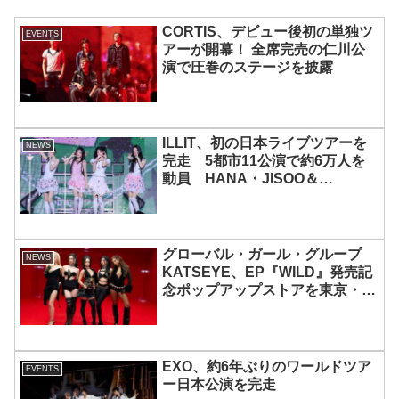
CORTIS、デビュー後初の単独ツ
EVENTS
アーが開幕！ 全席完売の仁川公
演で圧巻のステージを披露
ILLIT、初の日本ライブツアーを
NEWS
完走 5都市11公演で約6万人を
動員 HANA・JISOO＆
MOMOKAとのスペシャルコラボ
も実現
グローバル・ガール・グループ
NEWS
KATSEYE、EP『WILD』発売記
念ポップアップストアを東京・原
宿で開催 限定グッズも登場
EXO、約6年ぶりのワールドツア
EVENTS
ー日本公演を完走