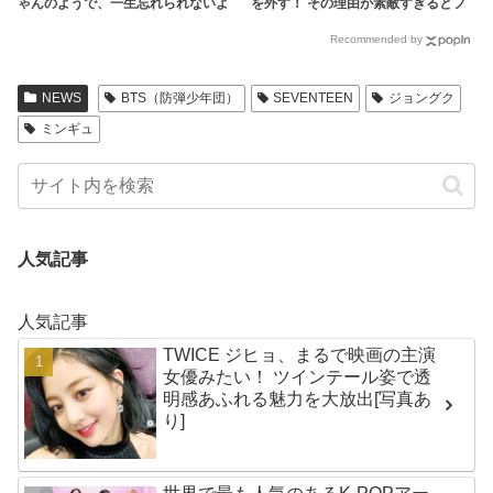
ゃんのようで、一生忘れられないよ
を外す！ その理由が素敵すぎるとフ
うな香りがしました」ジョングクに
ァン感激
Recommended by
魅了されたダンサーのコメントにフ
ァン興味津々
NEWS
BTS（防弾少年団）
SEVENTEEN
ジョングク
ミンギュ
人気記事
人気記事
TWICE ジヒョ、まるで映画の主演
女優みたい！ ツインテール姿で透
明感あふれる魅力を大放出[写真あ
り]