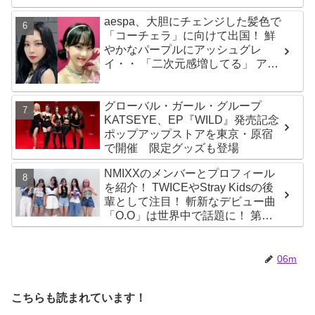
aespa、大胆にチェンジした髪色で
「コーチェラ」に向けて出国！ 鮮
やかなパープルにアッシュグレ
イ・・ 「二次元感増してる」 アバ
ターと完全一致のその姿に悶絶
グローバル・ガール・グループ
KATSEYE、EP『WILD』発売記念
ポップアップストアを東京・原宿
で開催 限定グッズも登場
NMIXXのメンバーとプロフィール
を紹介！ TWICEやStray Kidsの後
輩として注目！ 斬新なデビュー曲
「O.O」は世界中で話題に！ 第４
世代を代表する美女ソリュンをは
じめ、全員ビジュアルメンバーと
いわれるその魅力をチェック
06m
こちらも読まれています！