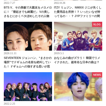
2022.7.27
2022.8.26
BTS V、その美貌で大親友をメロメロ
ITZY リュジン、NMIXX ジニが失くし
に！ 「寝起きでも綺麗だ」 Vの美し
た愛用品を所持！？ いったいなぜ持
さをとにかくベタぼめしたその人物
ってるの・・？ JYPファミリーの間
とは…？ 友人をも魅了してしまうVの
に起こった落し物ハプニングに爆笑
ビジュアルにファン感動
VLOG
2020.11.11
2019.5.1
SEVENTEEN ジョンハン、“まさかの
おなじみの曲がズラリ！ 韓国でリメ
場所”でドギョムの名前を絶叫してい
イクされた、超有名な日本の曲は？
た！ ドギョムへの強すぎる思いが思
わず声に出て… ２人の友情を証明す
るジョンハンの行動にファン感動
NEWS
2022.2.25