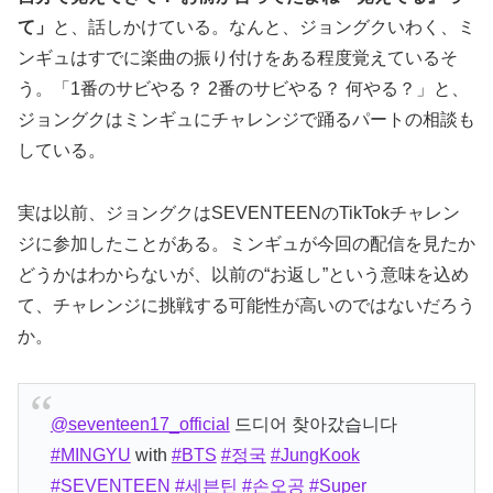
て」
と、話しかけている。なんと、ジョングクいわく、ミ
ンギュはすでに楽曲の振り付けをある程度覚えているそ
う。「1番のサビやる？ 2番のサビやる？ 何やる？」と、
ジョングクはミンギュにチャレンジで踊るパートの相談も
している。
実は以前、ジョングクはSEVENTEENのTikTokチャレン
ジに参加したことがある。ミンギュが今回の配信を見たか
どうかはわからないが、以前の“お返し”という意味を込め
て、チャレンジに挑戦する可能性が高いのではないだろう
か。
@seventeen17_official
드디어 찾아갔습니다
#MINGYU
with
#BTS
#정국
#JungKook
#SEVENTEEN
#세븐틴
#손오공
#Super