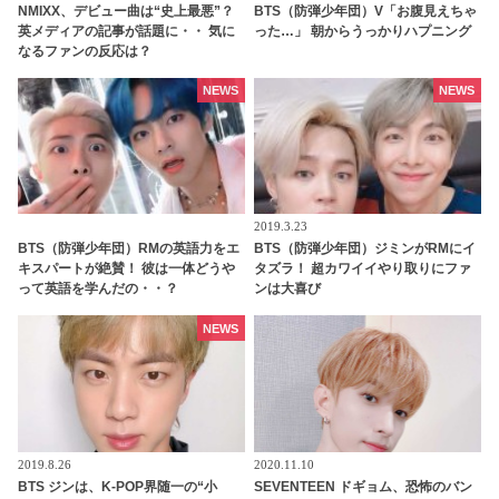
NMIXX、デビュー曲は“史上最悪”？
BTS（防弾少年団）V「お腹見えちゃ
英メディアの記事が話題に・・ 気に
った…」 朝からうっかりハプニング
なるファンの反応は？
NEWS
NEWS
2019.3.23
BTS（防弾少年団）RMの英語力をエ
BTS（防弾少年団）ジミンがRMにイ
キスパートが絶賛！ 彼は一体どうや
タズラ！ 超カワイイやり取りにファ
って英語を学んだの・・？
ンは大喜び
NEWS
2019.8.26
2020.11.10
BTS ジンは、K-POP界随一の“小
SEVENTEEN ドギョム、恐怖のバン