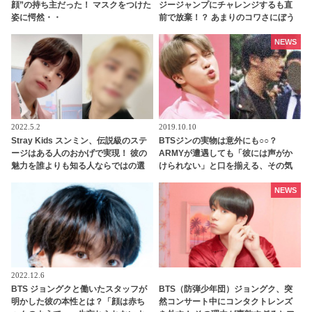
顔”の持ち主だった！ マスクをつけた
ジージャンプにチャレンジするも直
姿に愕然・・
前で放棄！？ あまりのコワさにぼう
然・・ ドギョムをあたたかく励ます
メンバーたちの姿にファン感動[動画
NEWS
あり]
2022.5.2
2019.10.10
Stray Kids スンミン、伝説級のステ
BTSジンの実物は意外にも○○？
ージはある人のおかげで実現！ 彼の
ARMYが遭遇しても「彼には声がか
魅力を誰よりも知る人ならではの選
けられない」と口を揃える、その気
曲と、その誕生秘話が明らかに
になる理由とは？
NEWS
2022.12.6
BTS ジョングクと働いたスタッフが
BTS（防弾少年団）ジョングク、突
明かした彼の本性とは？「顔は赤ち
然コンサート中にコンタクトレンズ