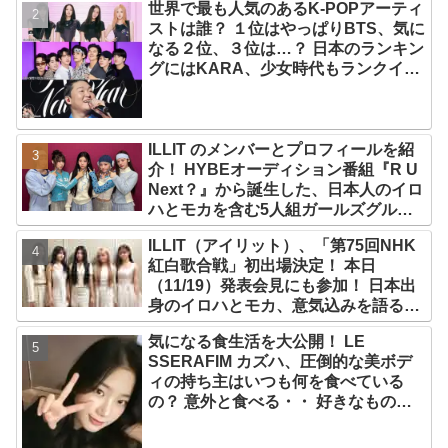
世界で最も人気のあるK-POPアーティ
ストは誰？ １位はやっぱりBTS、気に
なる２位、３位は…？ 日本のランキン
グにはKARA、少女時代もランクイ
ン！ 各国の個性あふれるデータに注目
殺到
ILLIT のメンバーとプロフィールを紹
介！ HYBEオーディション番組『R U
Next？』から誕生した、日本人のイロ
ハとモカを含む5人組ガールズグルー
プ！ デビュー曲「Magnetic」がいき
ILLIT（アイリット）、「第75回NHK
なりの大ヒット
紅白歌合戦」初出場決定！ 本日
（11/19）発表会見にも参加！ 日本出
身のイロハとモカ、意気込みを語る
「ずっと夢見てたステージ…嬉しくて
気になる食生活を大公開！ LE
光栄」
SSERAFIM カズハ、圧倒的な美ボデ
ィの持ち主はいつも何を食べている
の？ 意外と食べる・・ 好きなものを
食べつつ健康を維持する方法とは？