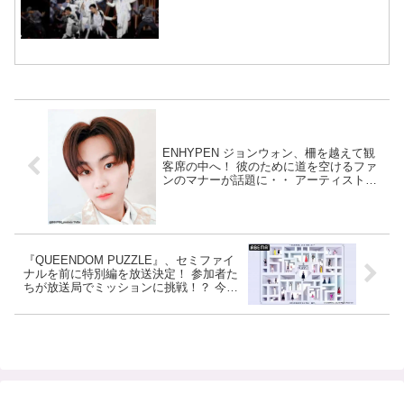
ENHYPEN ジョンウォン、柵を越えて観
客席の中へ！ 彼のために道を空けるファ
ンのマナーが話題に・・ アーティストと
ファンの信頼関係がうかがえる驚きの光
景に注目
『QUEENDOM PUZZLE』、セミファイ
ナルを前に特別編を放送決定！ 参加者た
ちが放送局でミッションに挑戦！？ 今夜
（8/1）10時より放送スタート