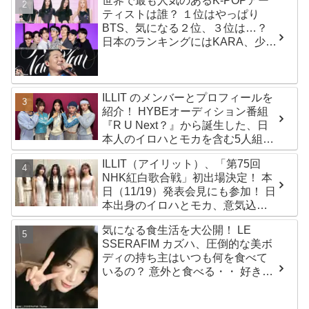
世界で最も人気のあるK-POPアー
ティストは誰？ １位はやっぱり
BTS、気になる２位、３位は…？
日本のランキングにはKARA、少女
時代もランクイン！ 各国の個性あ
ふれるデータに注目殺到
ILLIT のメンバーとプロフィールを
紹介！ HYBEオーディション番組
『R U Next？』から誕生した、日
本人のイロハとモカを含む5人組ガ
ールズグループ！ デビュー曲
ILLIT（アイリット）、「第75回
「Magnetic」がいきなりの大ヒッ
NHK紅白歌合戦」初出場決定！ 本
ト
日（11/19）発表会見にも参加！ 日
本出身のイロハとモカ、意気込み
を語る「ずっと夢見てたステー
気になる食生活を大公開！ LE
ジ…嬉しくて光栄」
SSERAFIM カズハ、圧倒的な美ボ
ディの持ち主はいつも何を食べて
いるの？ 意外と食べる・・ 好きな
ものを食べつつ健康を維持する方
法とは？