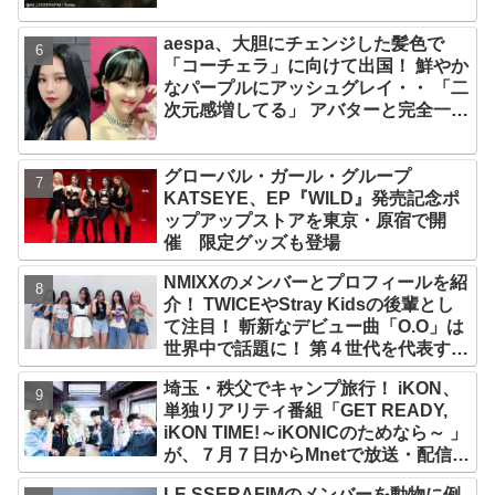
aespa、大胆にチェンジした髪色で
「コーチェラ」に向けて出国！ 鮮やか
なパープルにアッシュグレイ・・ 「二
次元感増してる」 アバターと完全一致
のその姿に悶絶
グローバル・ガール・グループ
KATSEYE、EP『WILD』発売記念ポ
ップアップストアを東京・原宿で開
催 限定グッズも登場
NMIXXのメンバーとプロフィールを紹
介！ TWICEやStray Kidsの後輩とし
て注目！ 斬新なデビュー曲「O.O」は
世界中で話題に！ 第４世代を代表する
美女ソリュンをはじめ、全員ビジュア
埼玉・秩父でキャンプ旅行！ iKON、
ルメンバーといわれるその魅力をチェ
単独リアリティ番組「GET READY,
ック
iKON TIME!～iKONICのためなら～ 」
が、７月７日からMnetで放送・配信ス
タート
LE SSERAFIMのメンバーを動物に例