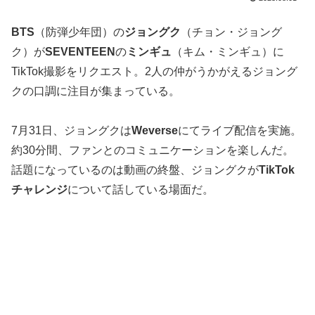
BTS
（防弾少年団）の
ジョングク
（チョン・ジョング
ク）が
SEVENTEEN
の
ミンギュ
（キム・ミンギュ）に
TikTok撮影をリクエスト。2人の仲がうかがえるジョング
クの口調に注目が集まっている。
7月31日、ジョングクは
Weverse
にてライブ配信を実施。
約30分間、ファンとのコミュニケーションを楽しんだ。
話題になっているのは動画の終盤、ジョングクが
TikTok
チャレンジ
について話している場面だ。