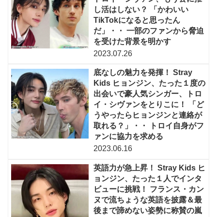
し活はしない？ 「かわいい
TikTokになると思ったん
だ」・・ 一部のファンから脅迫
を受けた背景を明かす
2023.07.26
底なしの魅力を発揮！ Stray
Kids ヒョンジン、たった１度の
出会いで豪人気シンガー、トロ
イ・シヴァンをとりこに！ 「ど
うやったらヒョンジンと連絡が
取れる？」・・ トロイ自身がフ
ァンに協力を求める
2023.06.16
英語力が急上昇！ Stray Kids ヒ
ョンジン、たった１人でインタ
ビューに挑戦！ フランス・カン
ヌで流ちょうな英語を披露＆最
後まで諦めない姿勢に称賛の嵐