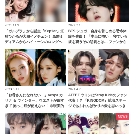
2021.11.9
2022.7.10
「ガルプラ」から誕生『Kep1er』江
BTS シュガ、自身を苦しめる恐怖体
崎ひかるが大胆イメチェン！ 黒髪ミ
験を告白！ 「本当に怖い」 寝ている
ディアムからハイトーンのロングヘ
彼を襲うその悲劇とは… ファンから
アへ！？ 新たな魅力が大爆発なひか
は多忙な彼が少しでも休めるように
るの最新ビジュアルにデビューへの
願う声続々
期待高まる
2023.5.11
2021.4.20
「お母さんになれない…」aespa カ
ATEEZ ウヨンはStray Kidsのファン
リナ ＆ ウィンター、ウエストが細す
代表！？ 『KINGDOM』競演ステー
ぎて 抱っこ紐が使えない！ 非現実的
ジであふれんばかりの愛を思いっき
なほどスリムな体型に衝撃
り表現する姿がかわいらしいと話題
に
NEWS