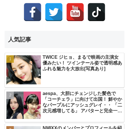
人気記事
TWICE ジヒョ、まるで映画の主演女
優みたい！ ツインテール姿で透明感あ
ふれる魅力を大放出[写真あり]
aespa、大胆にチェンジした髪色で
「コーチェラ」に向けて出国！ 鮮やか
なパープルにアッシュグレイ・・ 「二
次元感増してる」 アバターと完全一致
のその姿に悶絶
NMIXXのメンバーとプロフィールを紹