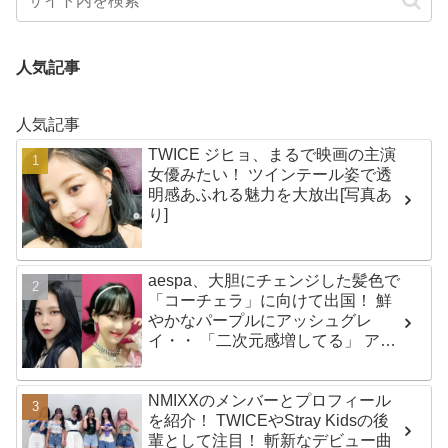
人気記事
人気記事
TWICE ジヒョ、まるで映画の主演
女優みたい！ ツインテール姿で透
明感あふれる魅力を大放出[写真あ
り]
aespa、大胆にチェンジした髪色で
「コーチェラ」に向けて出国！ 鮮
やかなパープルにアッシュグレ
イ・・ 「二次元感増してる」 アバ
ターと完全一致のその姿に悶絶
NMIXXのメンバーとプロフィール
を紹介！ TWICEやStray Kidsの後
輩として注目！ 斬新なデビュー曲