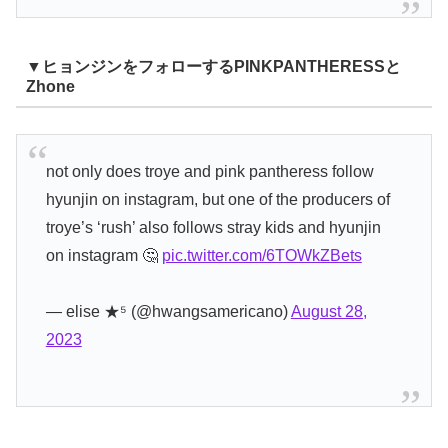
▼ヒョンジンをフォローするPINKPANTHERESSと
Zhone
not only does troye and pink pantheress follow
hyunjin on instagram, but one of the producers of
troye’s ‘rush’ also follows stray kids and hyunjin
on instagram 🤔
pic.twitter.com/6TOWkZBets
— elise ★⁵ (@hwangsamericano)
August 28,
2023