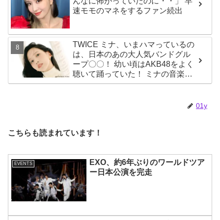
んなに怖がっていたのに・・」 早
速モモのマネをするファン続出
TWICE ミナ、いまハマっているの
は、日本のあの大人気バンドグル
ープ〇〇！ 幼い頃はAKB48をよく
聴いて踊っていた！ ミナの音楽の
趣味が明らかに
01y
こちらも読まれています！
EXO、約6年ぶりのワールドツア
EVENTS
ー日本公演を完走