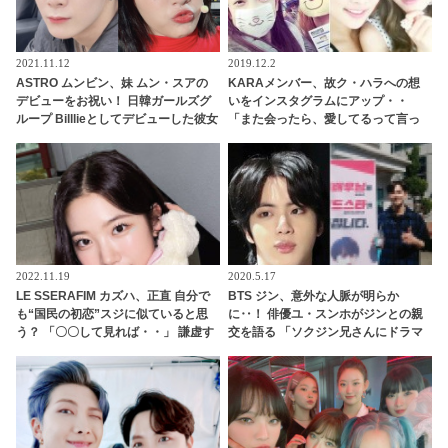
2021.11.12
2019.12.2
ASTRO ムンビン、妹 ムン・スアの
KARAメンバー、故ク・ハラへの想
デビューをお祝い！ 日韓ガールズグ
いをインスタグラムにアップ・・
ループ Billlieとしてデビューした彼女
「また会ったら、愛してるって言っ
をセンスあふれる投稿で祝福
てあげるね」
2022.11.19
2020.5.17
LE SSERAFIM カズハ、正直 自分で
BTS ジン、意外な人脈が明らか
も“国民の初恋”スジに似ていると思
に‥！ 俳優ユ・スンホがジンとの親
う？ 「〇〇して見れば・・」 謙虚す
交を語る 「ソクジン兄さんにドラマ
ぎる回答がかわいらしい
のOSTを頼んだこともあります」 意
外な交友関係はどのようにして生ま
れた・・？