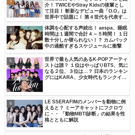
介！ TWICEやStray Kidsの後輩とし
て注目！ 斬新なデビュー曲「O.O」は
世界中で話題に！ 第４世代を代表する
美女ソリュンをはじめ、全員ビジュア
体調を心配する声続出！ aespa、睡眠
ルメンバーといわれるその魅力をチェ
時間は１週間で合計４～５時間！ １日
ック
数十分しか寝られない！？ カムバック
中の過酷すぎるスケジュールに衝撃
世界で最も人気のあるK-POPアーティ
ストは誰？ １位はやっぱりBTS、気に
なる２位、３位は…？ 日本のランキン
グにはKARA、少女時代もランクイ
ン！ 各国の個性あふれるデータに注目
殺到
LE SSERAFIMのメンバーを動物に例
えると？ ミーアキャットにフクロウ
に・・ 「動物MBTI診断」の結果を性
格とともに解説