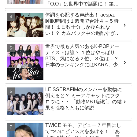
「O.O」は世界中で話題に！ 第４
世代を代表する美女ソリュンをは
体調を心配する声続出！ aespa、
じめ、全員ビジュアルメンバーと
睡眠時間は１週間で合計４～５時
いわれるその魅力をチェック
間！ １日数十分しか寝られな
い！？ カムバック中の過酷すぎる
スケジュールに衝撃
世界で最も人気のあるK-POPアー
ティストは誰？ １位はやっぱり
BTS、気になる２位、３位は…？
日本のランキングにはKARA、少女
時代もランクイン！ 各国の個性あ
ふれるデータに注目殺到
LE SSERAFIMのメンバーを動物に
例えると？ ミーアキャットにフク
ロウに・・ 「動物MBTI診断」の結
果を性格とともに解説
TWICE モモ、デビュー７年目にし
てついにピアス穴をあける！ 「あ