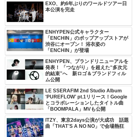
EXO、約6年ぶりのワールドツアー日
本公演を完走
ENHYPEN公式キャラクター
「ENCHIN」のポップアップストアが
渋谷にオープン！ 浴衣姿の
「ENCHIN」が登場
ENHYPEN、ブランドリニューアルを
発表！ 「つながり」を超えた“多次元
的結束”へ 新ロゴ＆ブランドフィル
ム公開
LE SSERAFIM 2nd Studio Album
‘PUREFLOW’ pt.1リリース！Google
とコラボレーションしたタイトル曲
「BOOMPALA」MVも公開
ITZY、東京2days公演が大成功 話題
曲「THAT’S A NO NO」で会場熱狂