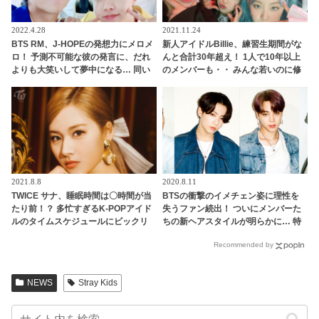
2022.4.28
2021.11.24
BTS RM、J-HOPEの発想力にメロメ
新人アイドルBillie、練習生期間がな
ロ！ 予測不可能な彼の発言に、だれ
んと合計30年超え！ 1人で10年以上
よりも大笑いして夢中になる… 同い
のメンバーも・・ みんな若いのに修
年２人の息ピッタリさが伝わってく
業期間が超長いと話題に、「ガルプ
るようなやりとりにファンも爆笑
ラ」10位キム・スヨンも合流へ
2021.8.8
2020.8.11
TWICE サナ、睡眠時間は〇時間が当
BTSの衝撃のイメチェン姿に理性を
たり前！？ 多忙すぎるK-POPアイド
失うファン続出！ ついにメンバーた
ルのタイムスケジュールにビックリ
ちの新ヘアスタイルが明らかに… 特
に話題になったメンバーはSNSのト
Recommended by
レンドを席巻＆新記録を樹立
NEWS
Stray Kids