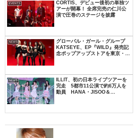
CORTIS、デビュー後初の単独ツ
EVENTS
アーが開幕！ 全席完売の仁川公
演で圧巻のステージを披露
グローバル・ガール・グループ
NEWS
KATSEYE、EP『WILD』発売記
念ポップアップストアを東京・原
宿で開催 限定グッズも登場
ILLIT、初の日本ライブツアーを
NEWS
完走 5都市11公演で約6万人を
動員 HANA・JISOO＆
MOMOKAとのスペシャルコラボ
も実現