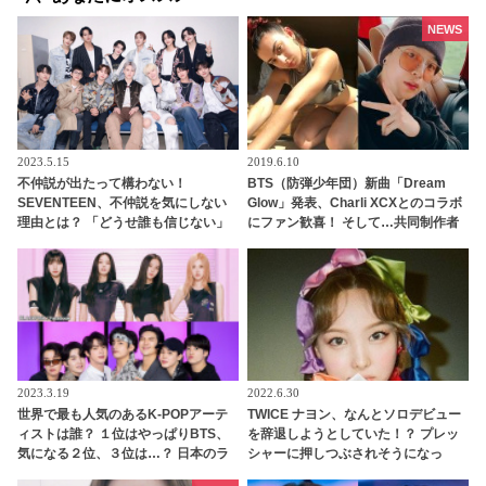
NEWS
2023.5.15
2019.6.10
不仲説が出たって構わない！
BTS（防弾少年団）新曲「Dream
SEVENTEEN、不仲説を気にしない
Glow」発表、Charli XCXとのコラボ
理由とは？ 「どうせ誰も信じない」
にファン歓喜！ そして…共同制作者
メンバーの固い絆がわかる一言にフ
が明かすジミンへの思い「彼の夢、
ァン感動
そして彼の絶望から生まれた歌」
2023.3.19
2022.6.30
世界で最も人気のあるK-POPアーテ
TWICE ナヨン、なんとソロデビュー
ィストは誰？ １位はやっぱりBTS、
を辞退しようとしていた！？ プレッ
気になる２位、３位は…？ 日本のラ
シャーに押しつぶされそうになっ
ンキングにはKARA、少女時代もラ
た・・ 力になったというJ.Y.parkの