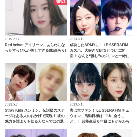
ンクイン！ 各国の個性あふれるデー
ある言葉とは？
NEWS
タに注目殺到
2019.2.17
2023.4.10
Red Velvet アイリーン、あらわにな
成功したARMYに！ LE SSERAFIM
ったすっぴんが美しすぎる[動画あり]
カズハ、大好きなBTSとついに対
面！ なんと“推し”のジミンと一緒に
ダンス・・ ずっと憧れていた人との
コラボ実現にうれしさ爆発
2022.5.2
2023.5.15
Stray Kids スンミン、伝説級のステ
実は大ファン！ LE SSERAFIM チェ
ージはある人のおかげで実現！ 彼の
ウォン、活動目標は「IUに会うこ
魅力を誰よりも知る人ならではの選
と」！ 芸能生活６年目にもかかわら
曲と、その誕生秘話が明らかに
ず、まだ一度も会えていない・・ 切
実な願いを告白