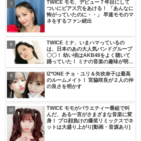
TWICE モモ、デビュー７年目にして
ついにピアス穴をあける！ 「あんなに
怖がっていたのに・・」 早速モモのマ
ネをするファン続出
TWICE ミナ、いまハマっているの
は、日本のあの大人気バンドグループ
〇〇！ 幼い頃はAKB48をよく聴いて
踊っていた！ ミナの音楽の趣味が明ら
かに
IZ*ONE チョ・ユリ＆矢吹奈子は最高
のルームメイト！ 宮脇咲良が２人の仲
の良さを明かす
TWICE モモがバラエティー番組で叫
んだ、ある一言がさまざまな音楽に変
身！ プロ顔負けの爆笑リミックスでネ
ットは大盛り上がり[動画・音源あり]