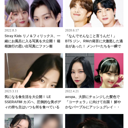
2022.8.3
2020.6.17
Stray Kids リノ＆フィリックス、一
「なんでそんなこと言うんだ！」
緒にお風呂に入る写真を大公開！ 箱
BTS ジン、RMの発言に大激怒した過
根旅行の思い出写真にファン衝
去があった！ メンバーたちを一瞬で
撃・・ 「ちょっと待って、どういう
圧倒したジンの反論が最強すぎる…
こと」
滑舌もテンションも100点満点なジン
の姿にファンから「何度見ても面白
い」の声殺到
2023.3.11
2022.4.21
気になる食生活を大公開！ LE
aespa、大胆にチェンジした髪色で
SSERAFIM カズハ、圧倒的な美ボデ
「コーチェラ」に向けて出国！ 鮮や
ィの持ち主はいつも何を食べている
かなパープルにアッシュグレイ・・
の？ 意外と食べる・・ 好きなものを
「二次元感増してる」 アバターと完
食べつつ健康を維持する方法とは？
全一致のその姿に悶絶