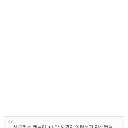
사쿠라는 팬들이 5초만 사귀자 이러는거 이해된댘