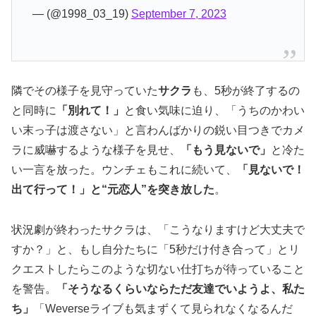
— (@1998_03_19)
September 7, 2023
隣でその様子を見守っていた
サクラ
も、5秒が終了するの
と同時に
「別れて！」
と食い気味に迫り、「うちのかわい
い末っ子は渡さない」と言わんばかりの鋭い目つきでカメ
ラに威嚇するような様子を見せ、
「もう見ないで」
と冷た
い一言を放った。ウンチェもこれに続いて、
「見ないで！
出て行って！」と“元恋人”を突き放した
。
状況劇が終わったサクラは、「こうなりますけど大丈夫で
すか？」と、もし自分たちに「5秒だけ付き合って」とリ
クエストしたらこのような切ない仕打ちが待っていること
を警告。
「そうなるくらいならただ友達でいようよ、私た
ち」
「Weverseライブも気まずくて見られなくなるんだ