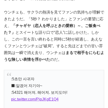
ウンチェも、サクラの熱演を見てファンの気持ちが理解で
きたようだ。「5秒？ わかりました」とファンの要望に応
え、
「チャギヤ（恋人を呼ぶときの愛称）～、ご飯食べ
た？」
とスイートな語り口で“恋人”に話しかけた。しか
し、この一言を言い終わると同時に5秒が経過し、あえな
くファンとウンチェは“破局”。すると先ほどまでの甘い雰
囲気は一瞬で消え去り、ウンチェは
まるで相手をにらむよ
うな険しい表情を浮かべた
のだ。
:5초만 사귀자
‍⬛:알겠어 자기야~
:54321 해어져. 해어져. 보지도마!
pic.twitter.com/PipJKgE1Q4