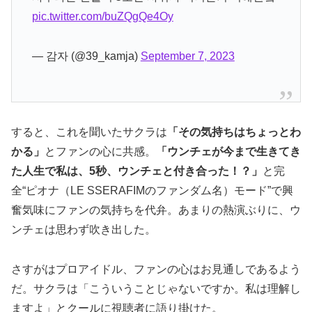
pic.twitter.com/buZQgQe4Oy
— 감자 (@39_kamja)
September 7, 2023
すると、これを聞いたサクラは
「その気持ちはちょっとわ
かる」
とファンの心に共感。
「ウンチェが今まで生きてき
た人生で私は、5秒、ウンチェと付き合った！？」
と完
全“ピオナ（LE SSERAFIMのファンダム名）モード”で興
奮気味にファンの気持ちを代弁。あまりの熱演ぶりに、ウ
ンチェは思わず吹き出した。
さすがはプロアイドル、ファンの心はお見通しであるよう
だ。サクラは「こういうことじゃないですか。私は理解し
ますよ」とクールに視聴者に語り掛けた。