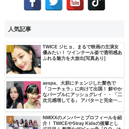
人気記事
TWICE ジヒョ、まるで映画の主演女
優みたい！ ツインテール姿で透明感あ
ふれる魅力を大放出[写真あり]
aespa、大胆にチェンジした髪色で
「コーチェラ」に向けて出国！ 鮮やか
なパープルにアッシュグレイ・・ 「二
次元感増してる」 アバターと完全一致
のその姿に悶絶
NMIXXのメンバーとプロフィールを紹
介！ TWICEやStray Kidsの後輩とし