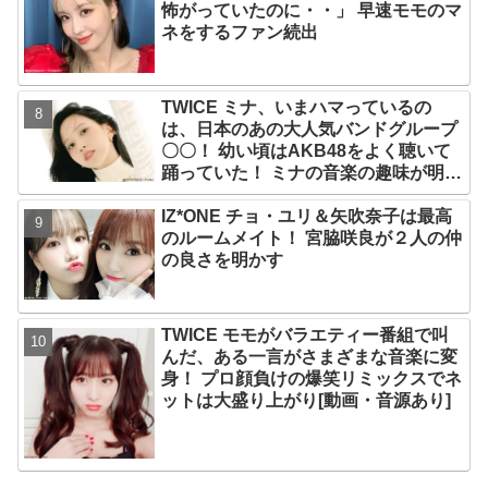
怖がっていたのに・・」 早速モモのマ
ネをするファン続出
TWICE ミナ、いまハマっているの
は、日本のあの大人気バンドグループ
〇〇！ 幼い頃はAKB48をよく聴いて
踊っていた！ ミナの音楽の趣味が明ら
かに
IZ*ONE チョ・ユリ＆矢吹奈子は最高
のルームメイト！ 宮脇咲良が２人の仲
の良さを明かす
TWICE モモがバラエティー番組で叫
んだ、ある一言がさまざまな音楽に変
身！ プロ顔負けの爆笑リミックスでネ
ットは大盛り上がり[動画・音源あり]