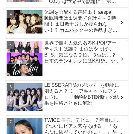
「O.O」は世界中で話題に！ 第４
世代を代表する美女ソリュンをは
体調を心配する声続出！ aespa、
じめ、全員ビジュアルメンバーと
睡眠時間は１週間で合計４～５時
いわれるその魅力をチェック
間！ １日数十分しか寝られな
い！？ カムバック中の過酷すぎる
スケジュールに衝撃
世界で最も人気のあるK-POPアー
ティストは誰？ １位はやっぱり
BTS、気になる２位、３位は…？
日本のランキングにはKARA、少女
時代もランクイン！ 各国の個性あ
ふれるデータに注目殺到
LE SSERAFIMのメンバーを動物に
例えると？ ミーアキャットにフク
ロウに・・ 「動物MBTI診断」の結
果を性格とともに解説
TWICE モモ、デビュー７年目にし
てついにピアス穴をあける！ 「あ
んなに怖がっていたのに・・」 早