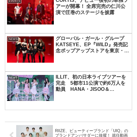
CORTIS、デビュー後初の単独ツ
EVENTS
アーが開幕！ 全席完売の仁川公
演で圧巻のステージを披露
グローバル・ガール・グループ
NEWS
KATSEYE、EP『WILD』発売記
念ポップアップストアを東京・原
宿で開催 限定グッズも登場
ILLIT、初の日本ライブツアーを
NEWS
完走 5都市11公演で約6万人を
動員 HANA・JISOO＆
MOMOKAとのスペシャルコラボ
も実現
RIIZE、ビューティーブランド「UIQ」の
ブランドアンバサダーに抜擢！ 就任動画