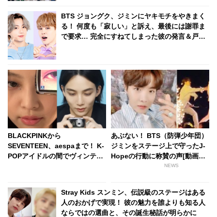
BTS ジョングク、ジミンにヤキモチをやきまく
る！ 何度も「寂しい」と訴え、最後には謝罪ま
で要求… 完全にすねてしまった彼の発言＆戸惑
うジミンのリアクションがかわいすぎる
BLACKPINKから
あぶない！ BTS（防弾少年団）
SEVENTEEN、aespaまで！ K-
ジミンをステージ上で守ったJ-
POPアイドルの間でヴィンテー
Hopeの行動に称賛の声[動画あ
ジのデジカメが流行中！ レトロ
り]
NEWS
な写りがエモすぎる・・ 気にな
る機種は？
Stray Kids スンミン、伝説級のステージはある
人のおかげで実現！ 彼の魅力を誰よりも知る人
ならではの選曲と、その誕生秘話が明らかに