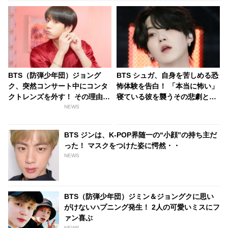
BTS（防弾少年団）ジョング
BTS シュガ、自身を苦しめる恐
ク、突然コンサート中にコンタ
怖体験を告白！ 「本当に怖い」
クトレンズを外す！ その理由が
寝ている彼を襲うその悲劇と
素敵すぎるとファン感激
は… ファンからは多忙な彼が少
NEWS
しでも休めるように願う声続々
BTS ジンは、K-POP界随一の“小顔”の持ち主だ
った！ マスクをつけた姿に愕然・・
NEWS
BTS（防弾少年団）ジミン＆ジョングクに思い
がけないハプニング発生！ 2人の可愛いミスにフ
ァン喜ぶ
NEWS