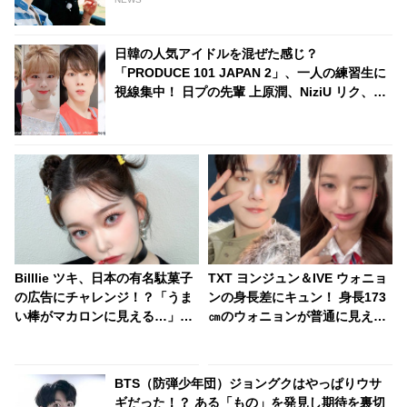
日韓の人気アイドルを混ぜた感じ？
「PRODUCE 101 JAPAN 2」、一人の練習生に
視線集中！ 日プの先輩 上原潤、NiziU リク、X1
出身 キム・ウソクに似てる・・NCTファンも注
目の人物とは？
Billlie ツキ、日本の有名駄菓子
TXT ヨンジュン＆IVE ウォニョ
の広告にチャレンジ！？「うま
ンの身長差にキュン！ 身長173
い棒がマカロンに見える…」愛
㎝のウォニョンが普通に見え
嬌たっぷりのアニメキャラのよ
る・・ ヨンジュンのスラッとし
うな姿がかわいすぎる
たスタイルに視線くぎ付け
BTS（防弾少年団）ジョングクはやっぱりウサ
ギだった！？ ある「もの」を発見し期待を裏切