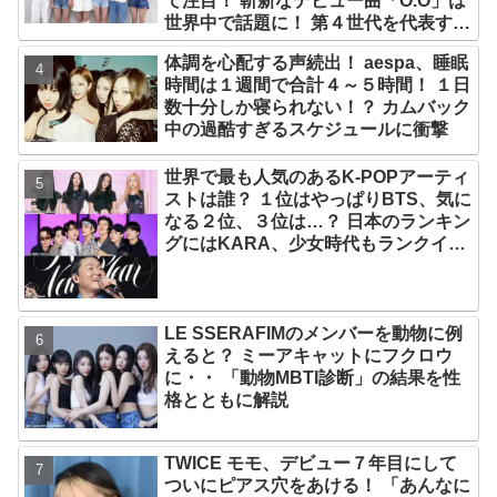
て注目！ 斬新なデビュー曲「O.O」は
世界中で話題に！ 第４世代を代表する
美女ソリュンをはじめ、全員ビジュア
体調を心配する声続出！ aespa、睡眠
ルメンバーといわれるその魅力をチェ
時間は１週間で合計４～５時間！ １日
ック
数十分しか寝られない！？ カムバック
中の過酷すぎるスケジュールに衝撃
世界で最も人気のあるK-POPアーティ
ストは誰？ １位はやっぱりBTS、気に
なる２位、３位は…？ 日本のランキン
グにはKARA、少女時代もランクイ
ン！ 各国の個性あふれるデータに注目
殺到
LE SSERAFIMのメンバーを動物に例
えると？ ミーアキャットにフクロウ
に・・ 「動物MBTI診断」の結果を性
格とともに解説
TWICE モモ、デビュー７年目にして
ついにピアス穴をあける！ 「あんなに