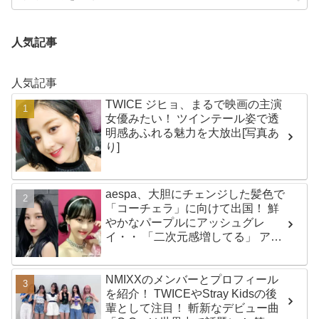
人気記事
人気記事
TWICE ジヒョ、まるで映画の主演
女優みたい！ ツインテール姿で透
明感あふれる魅力を大放出[写真あ
り]
aespa、大胆にチェンジした髪色で
「コーチェラ」に向けて出国！ 鮮
やかなパープルにアッシュグレ
イ・・ 「二次元感増してる」 アバ
ターと完全一致のその姿に悶絶
NMIXXのメンバーとプロフィール
を紹介！ TWICEやStray Kidsの後
輩として注目！ 斬新なデビュー曲