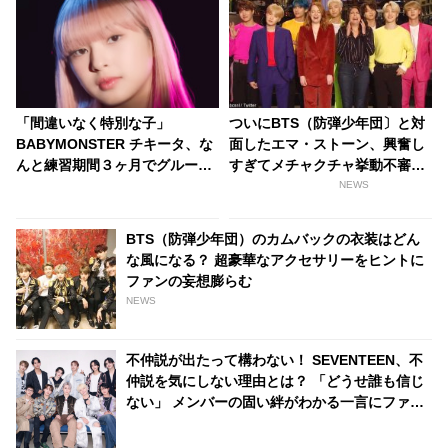
「間違いなく特別な子」
ついにBTS（防弾少年団〕と対
BABYMONSTER チキータ、な
面したエマ・ストーン、興奮し
んと練習期間３ヶ月でグループ
すぎてメチャクチャ挙動不審
に電撃合流していた！
に！？
NEWS
BLACKPINK リサも太鼓判！ 圧
巻の才能でYGエンタの重鎮を唸
BTS（防弾少年団）のカムバックの衣装はどん
らせる
な風になる？ 超豪華なアクセサリーをヒントに
ファンの妄想膨らむ
NEWS
不仲説が出たって構わない！ SEVENTEEN、不
仲説を気にしない理由とは？ 「どうせ誰も信じ
ない」 メンバーの固い絆がわかる一言にファン
感動