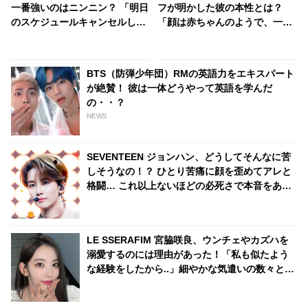
一番強いのはニンニン？ 「明日
フが明かした彼の本性とは？
のスケジュールキャンセルしな
「顔は赤ちゃんのようで、一生
きゃ」全力でお酒を楽しむメン
忘れられないような香りがしま
バーたちがかわいすぎる
した」ジョングクに魅了された
ダンサーのコメントにファン興
BTS（防弾少年団）RMの英語力をエキスパート
味津々
が絶賛！ 彼は一体どうやって英語を学んだ
の・・？
NEWS
SEVENTEEN ジョンハン、どうしてそんなに苦
しそうなの！？ ひとり苦痛に顔を歪めてアレと
格闘… これ以上ないほどの必死さで本音をあら
わにする彼のリアクションがかわいすぎる
LE SSERAFIM 宮脇咲良、ウンチェやカズハを
溺愛するのには理由があった！「私も似たよう
な経験をしたから..」細やかな気遣いの数々とそ
れに込められた深い思いに感動