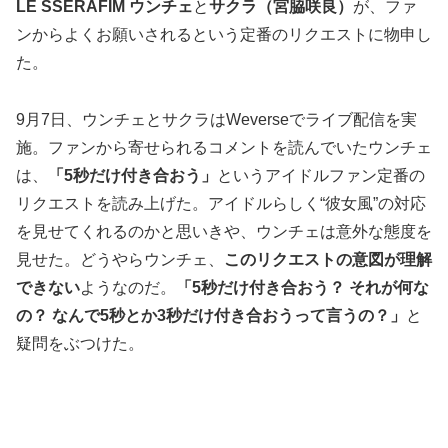
LE SSERAFIM ウンチェ
と
サクラ（宮脇咲良）
が、ファ
ンからよくお願いされるという定番のリクエストに物申し
た。
9月7日、ウンチェとサクラはWeverseでライブ配信を実
施。ファンから寄せられるコメントを読んでいたウンチェ
は、
「5秒だけ付き合おう」
というアイドルファン定番の
リクエストを読み上げた。アイドルらしく“彼女風”の対応
を見せてくれるのかと思いきや、ウンチェは意外な態度を
見せた。どうやらウンチェ、
このリクエストの意図が理解
できない
ようなのだ。
「5秒だけ付き合おう？ それが何な
の？ なんで5秒とか3秒だけ付き合おうって言うの？」
と
疑問をぶつけた。