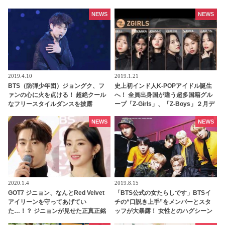
に集める方法が面白すぎると話題
に！ 普段のジンとは違う真剣な姿は
NEWS
NEWS
胸キュン必至
2019.4.10
2019.1.21
BTS（防弾少年団）ジョングク、フ
史上初インド人K-POPアイドル誕生
ァンの心に火を点ける！ 超絶クール
へ！ 全員出身国が違う超多国籍グル
なフリースタイルダンスを披露
ープ「Z-Girls」、「Z-Boys」２月デ
ビューへ
NEWS
NEWS
2020.1.4
2019.8.15
GOT7 ジニョン、なんとRed Velvet
「BTS公式の女たらしです」BTSイ
アイリーンを守ってあげてい
チの“口説き上手”をメンバーとスタ
た…！？ ジニョンが見せた正真正銘
ッフが大暴露！ 女性とのハグシーン
のジェントルマンぶりに感動の声殺
をわざと失敗してやり直していたと