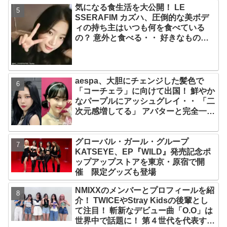
気になる食生活を大公開！ LE
光栄」
SSERAFIM カズハ、圧倒的な美ボデ
ィの持ち主はいつも何を食べている
の？ 意外と食べる・・ 好きなものを
食べつつ健康を維持する方法とは？
aespa、大胆にチェンジした髪色で
「コーチェラ」に向けて出国！ 鮮やか
なパープルにアッシュグレイ・・ 「二
次元感増してる」 アバターと完全一致
のその姿に悶絶
グローバル・ガール・グループ
KATSEYE、EP『WILD』発売記念ポ
ップアップストアを東京・原宿で開
催 限定グッズも登場
NMIXXのメンバーとプロフィールを紹
介！ TWICEやStray Kidsの後輩とし
て注目！ 斬新なデビュー曲「O.O」は
世界中で話題に！ 第４世代を代表する