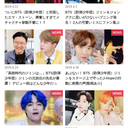
2019.4.12
2019.4.1
ついにBTS（防弾少年団〕と対面し
BTS（防弾少年団）ジミン＆ジョン
たエマ・ストーン、興奮しすぎてメ
グクに思いがけないハプニング発
チャクチャ挙動不審に！？
生！ 2人の可愛いミスにファン喜ぶ
NEWS
NEWS
2019.6.24
2019.4.30
「高校時代のジミンは…」BTS(防弾
あぶない！ BTS（防弾少年団）ジミ
少年団）ジミンの元担任の先生が暴
ンをステージ上で守ったJ-Hopeの行
露！ デビュー前はどんな少年だっ
動に称賛の声[動画あり]
た…？
NEWS
NEWS