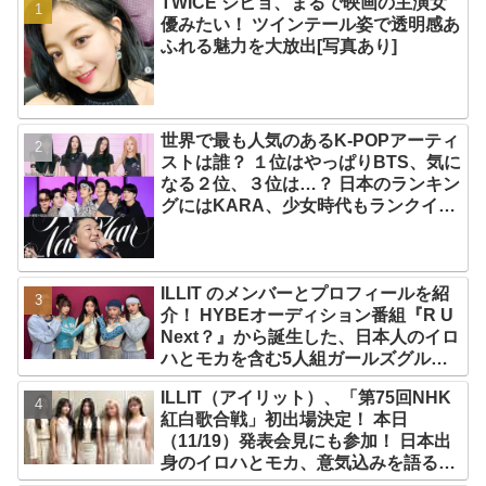
TWICE ジヒョ、まるで映画の主演女
優みたい！ ツインテール姿で透明感あ
ふれる魅力を大放出[写真あり]
世界で最も人気のあるK-POPアーティ
ストは誰？ １位はやっぱりBTS、気に
なる２位、３位は…？ 日本のランキン
グにはKARA、少女時代もランクイ
ン！ 各国の個性あふれるデータに注目
殺到
ILLIT のメンバーとプロフィールを紹
介！ HYBEオーディション番組『R U
Next？』から誕生した、日本人のイロ
ハとモカを含む5人組ガールズグルー
プ！ デビュー曲「Magnetic」がいき
ILLIT（アイリット）、「第75回NHK
なりの大ヒット
紅白歌合戦」初出場決定！ 本日
（11/19）発表会見にも参加！ 日本出
身のイロハとモカ、意気込みを語る
「ずっと夢見てたステージ…嬉しくて