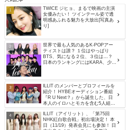
TWICE ジヒョ、まるで映画の主演
女優みたい！ ツインテール姿で透
明感あふれる魅力を大放出[写真あ
り]
世界で最も人気のあるK-POPアー
ティストは誰？ １位はやっぱり
BTS、気になる２位、３位は…？
日本のランキングにはKARA、少女
時代もランクイン！ 各国の個性あ
ふれるデータに注目殺到
ILLIT のメンバーとプロフィールを
紹介！ HYBEオーディション番組
『R U Next？』から誕生した、日
本人のイロハとモカを含む5人組ガ
ールズグループ！ デビュー曲
ILLIT（アイリット）、「第75回
「Magnetic」がいきなりの大ヒッ
NHK紅白歌合戦」初出場決定！ 本
ト
日（11/19）発表会見にも参加！ 日