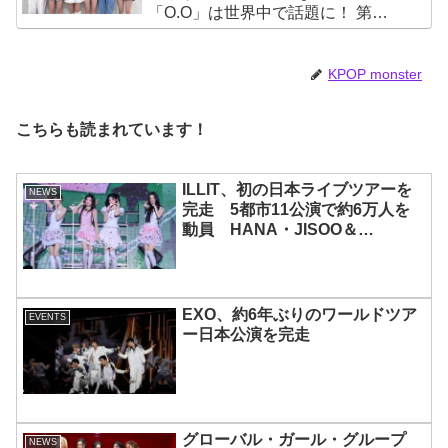
「O.O」は世界中で話題に！ 第４
世代を代表する美女ソリュンをは
じめ、全員ビジュアルメンバーと
いわれるその魅力をチェック
KPOP monster
こちらも読まれています！
ILLIT、初の日本ライブツアーを
NEWS
完走 5都市11公演で約6万人を
動員 HANA・JISOO＆
MOMOKAとのスペシャルコラボ
も実現
EXO、約6年ぶりのワールドツア
EVENTS
ー日本公演を完走
グローバル・ガール・グループ
NEWS