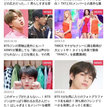
どの広さだった…！ 男らしすぎる背
白！ TXTとX1メンバーとの意外な親
中にファンはメロメロ「今すぐ抱き
交にビックリ
つきたい」
NEWS
NEWS
2019.10.10
2019.5.9
BTSジンの実物は意外にも○○？
TWICE サナがセクシーに踊る動画が
ARMYが遭遇しても「彼には声がか
大ヒット中！ タイトな衣装で新曲
けられない」と口を揃える、その気
「FANCY」を披露[動画]
になる理由とは？
NEWS
NEWS
2019.9.3
2019.8.4
このギャップがたまらない…！ BTS
BTS Vがお気に入りのフォトグラファ
ジンはやっぱり頼れるお兄さんだっ
ー３名を紹介！ 持ち前のフレンドリ
た！ はしゃぎまくるメンバーを確実
ーさを発揮しさっそく友達に