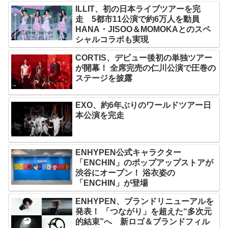
ILLIT、初の日本ライブツアーを完
走 5都市11公演で約6万人を動員
HANA・JISOO＆MOMOKAとのスペ
シャルコラボも実現
CORTIS、デビュー後初の単独ツアー
が開幕！ 全席完売の仁川公演で圧巻の
ステージを披露
EXO、約6年ぶりのワールドツアー日
本公演を完走
ENHYPEN公式キャラクター
「ENCHIN」のポップアップストアが
渋谷にオープン！ 浴衣姿の
「ENCHIN」が登場
ENHYPEN、ブランドリニューアルを
発表！ 「つながり」を超えた“多次元
的結束”へ 新ロゴ＆ブランドフィル