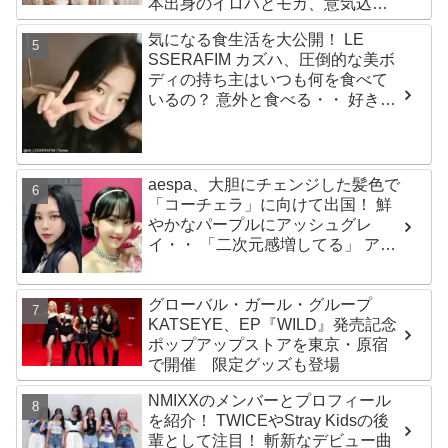
本出身のイロハとモカ、意気込み
を語る「ずっと夢見てたステー
気になる食生活を大公開！ LE
ジ…嬉しくて光栄」
SSERAFIM カズハ、圧倒的な美ボ
ディの持ち主はいつも何を食べて
いるの？ 意外と食べる・・ 好きな
ものを食べつつ健康を維持する方
法とは？
aespa、大胆にチェンジした髪色で
「コーチェラ」に向けて出国！ 鮮
やかなパープルにアッシュグレ
イ・・ 「二次元感増してる」 アバ
ターと完全一致のその姿に悶絶
グローバル・ガール・グループ
KATSEYE、EP『WILD』発売記念
ポップアップストアを東京・原宿
で開催 限定グッズも登場
NMIXXのメンバーとプロフィール
を紹介！ TWICEやStray Kidsの後
輩として注目！ 斬新なデビュー曲