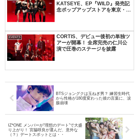
KATSEYE、EP『WILD』発売記
念ポップアップストアを東京・原
宿で開催 限定グッズも登場
CORTIS、デビュー後初の単独ツ
EVENTS
アーが開幕！ 全席完売の仁川公
演で圧巻のステージを披露
BTSジョングクは玉ねぎ男？ 練習生時代
から性格が180度変わった彼の言葉に、涙
腺崩壊
IZ*ONE メンバーが“理想のデート”で大盛
り上がり！ 宮脇咲良が選んだ、意外な
（？）デートスポットとは・・