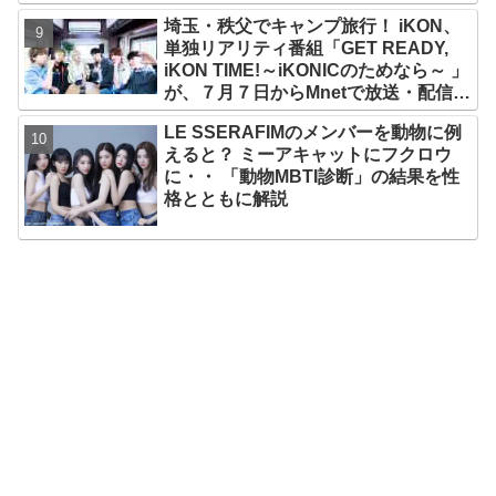
美女ソリュンをはじめ、全員ビジュア
埼玉・秩父でキャンプ旅行！ iKON、
ルメンバーといわれるその魅力をチェ
単独リアリティ番組「GET READY,
ック
iKON TIME!～iKONICのためなら～ 」
が、７月７日からMnetで放送・配信ス
タート
LE SSERAFIMのメンバーを動物に例
えると？ ミーアキャットにフクロウ
に・・ 「動物MBTI診断」の結果を性
格とともに解説