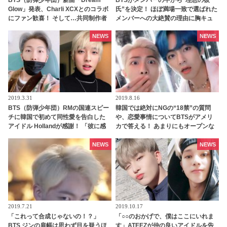
BTS（防弾少年団）新曲「Dream
BTSがメンバーの中から“理想の彼
Glow」発表、Charli XCXとのコラボ
氏”を決定！ ほぼ満場一致で選ばれた
にファン歓喜！ そして…共同制作者
メンバーへの大絶賛の理由に胸キュ
が明かすジミンへの思い「彼の夢、
ン必至！ 7人の美男子が選ぶ最高の男
そして彼の絶望から生まれた歌」
とは？「彼女にも優しくしてくれる
NEWS
NEWS
と思う」
2019.3.31
2019.8.16
BTS（防弾少年団）RMの国連スピー
韓国では絶対にNGの“18禁”の質問
チに韓国で初めて同性愛を告白した
や、恋愛事情についてBTSがアメリ
アイドル Hollandが感謝！ 「彼に感
カで答える！ あまりにもオープンな
謝し、もっとファンになりました」
質問に、通訳者もタジタジ
NEWS
NEWS
2019.7.21
2019.10.17
「これって合成じゃないの！？」
「○○のおかげで、僕はここにいれま
BTS ジンの肩幅は思わず目を疑うほ
す」ATEEZが仲の良いアイドルを告