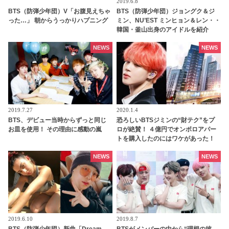
2019.6.8
BTS（防弾少年団）V「お腹見えちゃ
BTS（防弾少年団）ジョングク＆ジ
った…」 朝からうっかりハプニング
ミン、NU’EST ミンヒョン＆レン・・
韓国・釜山出身のアイドルを紹介
NEWS
NEWS
2019.7.27
2020.1.4
BTS、デビュー当時からずっと同じ
恐ろしいBTSジミンの“財テク”をプ
お皿を使用！ その理由に感動の嵐
ロが絶賛！ ４億円でオンボロアパー
トを購入したのにはワケがあった！
未来は『韓国一のセレブタウン』の
地主になるってホント？
NEWS
NEWS
2019.6.10
2019.8.7