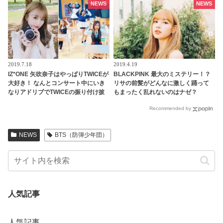
到… 自然な気遣いと素晴らしい機転
バラされるメンバーも！ 爆弾発言の
NEWS
NEWS
に脱帽
オンパレードに爆笑
2019.7.18
2019.4.19
IZ*ONE 矢吹奈子はやっぱりTWICEが
BLACKPINK 最大のミステリー！？
大好き！ なんとコンサート中にいき
リサの前髪がどんなに激しく踊って
なりアドリブでTWICEの振り付け披
もまったく乱れないのはナゼ？
露しファン大喜び［動画］
Recommended by
NEWS
BTS（防弾少年団）
人気記事
人気記事