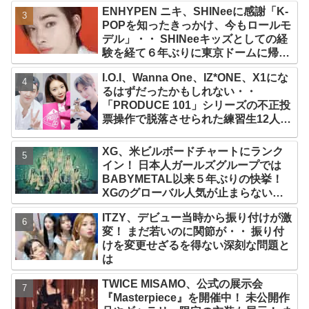
人の会話に爆笑
ENHYPEN ニキ、SHINeeに感謝「K-
POPを知ったきっかけ、今もロールモ
デル」・・ SHINeeキッズとしての経
験を経て６年ぶりに東京ドームに帰還
した感想は？
I.O.I、Wanna One、IZ*ONE、X1にな
るはずだったかもしれない・・
「PRODUCE 101」シリーズの不正投
票操作で脱落させられた練習生12人の
氏名が公表
XG、米ビルボードチャートにランク
イン！ 日本人ガールズグループでは
BABYMETAL以来５年ぶりの快挙！
XGのグローバル人気が止まらない…
「コーチェラ2025」にも日本人唯一の
ITZY、デビュー当時から振り付けが激
出演
変！ まだ若いのに関節が・・ 振り付
けを変更せざるを得ない深刻な問題と
は
TWICE MISAMO、公式の展示会
『Masterpiece』を開催中！ 未公開作