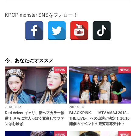
KPOP monster SNSをフォロー！
今、あなたにオススメ
NEWS
NEWS
2018.10.23
2018.9.14
Red Velvet イェリ、新ヘアカラー披
BLACKPINK、「MTV VMAJ 2018 -
露！ さらに大人っぽく変身してファ
THE LIVE-」への出演が決定！ 10/10
ンはお騒ぎ
開催のイベントの観覧応募受付中
NEWS
NEWS