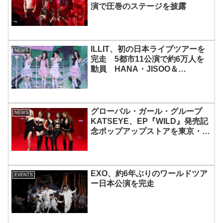
演で圧巻のステージを披露
ILLIT、初の日本ライブツアーを
NEWS
完走 5都市11公演で約6万人を
動員 HANA・JISOO＆
MOMOKAとのスペシャルコラボ
も実現
グローバル・ガール・グループ
NEWS
KATSEYE、EP『WILD』発売記
念ポップアップストアを東京・原
宿で開催 限定グッズも登場
EXO、約6年ぶりのワールドツア
EVENTS
ー日本公演を完走