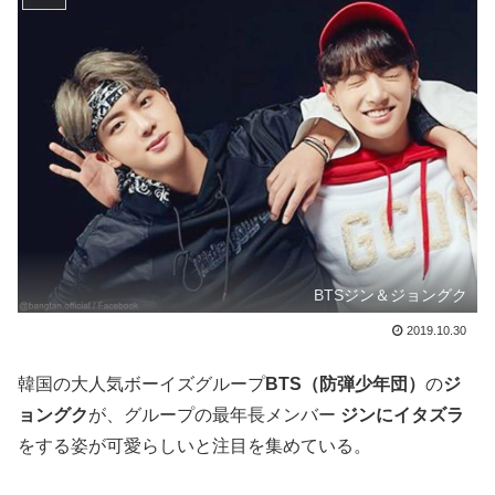
BTSジン＆ジョングク
2019.10.30
韓国の大人気ボーイズグループ
BTS（防弾少年団）
の
ジ
ョングク
が、グループの最年長メンバー
ジンにイタズラ
をする姿が可愛らしいと注目を集めている。