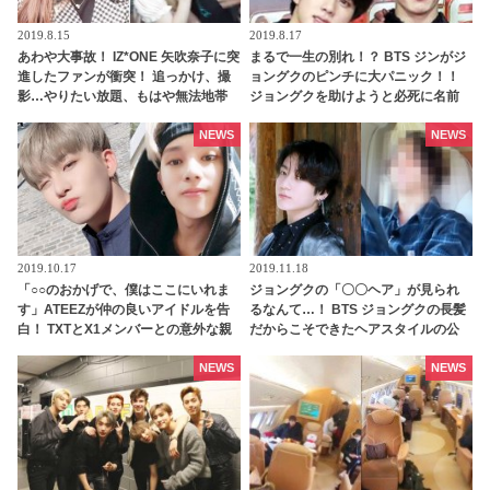
2019.8.15
2019.8.17
あわや大事故！ IZ*ONE 矢吹奈子に突
まるで一生の別れ！？ BTS ジンがジ
進したファンが衝突！ 追っかけ、撮
ョングクのピンチに大パニック！！
影…やりたい放題、もはや無法地帯
ジョングクを助けようと必死に名前
の空港にメンバー、ファンは困惑
を呼び大急ぎで駆け寄る姿に感激…
［動画］
その姿はまさにBTSの大黒柱
NEWS
NEWS
2019.10.17
2019.11.18
「○○のおかげで、僕はここにいれま
ジョングクの「〇〇ヘア」が見られ
す」ATEEZが仲の良いアイドルを告
るなんて…！ BTS ジョングクの長髪
白！ TXTとX1メンバーとの意外な親
だからこそできたヘアスタイルの公
交にビックリ
開に期待の声続々！ ジョングクが持
つ無限の魅力にファンメロメロ
NEWS
NEWS