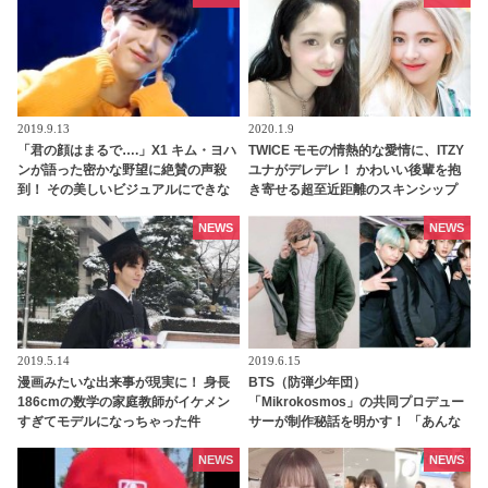
2019.9.13
2020.1.9
「君の顔はまるで….」X1 キム・ヨハ
TWICE モモの情熱的な愛情に、ITZY
ンが語った密かな野望に絶賛の声殺
ユナがデレデレ！ かわいい後輩を抱
到！ その美しいビジュアルにできな
き寄せる超至近距離のスキンシップ
いことはない！？ 共演者も太鼓判を
と心温まるやり取りに、ファンはほ
押すヨハンの夢とは
っこり
NEWS
NEWS
2019.5.14
2019.6.15
漫画みたいな出来事が現実に！ 身長
BTS（防弾少年団）
186cmの数学の家庭教師がイケメン
「Mikrokosmos」の共同プロデュー
すぎてモデルになっちゃった件
サーが制作秘話を明かす！ 「あんな
気持ちを味わうことは二度とないか
もしれない」「世界最大で最高のバ
NEWS
NEWS
ンド」