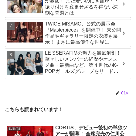
が激変！ まだ若いのに関節が・・
振り付けを変更せざるを得ない深
刻な問題とは
TWICE MISAMO、公式の展示会
『Masterpiece』を開催中！ 未公開
作品やギャラリー限定の衣装も展
示！ まさに最高傑作な世界に
LE SSERAFIMの魅力を徹底解剖！
華々しいメンバーの経歴やオスス
メ曲・最新曲など、第４世代のK-
POPガールズグループをリードす
る彼女たちのスゴさとは？
01y
こちらも読まれています！
CORTIS、デビュー後初の単独ツ
EVENTS
アーが開幕！ 全席完売の仁川公