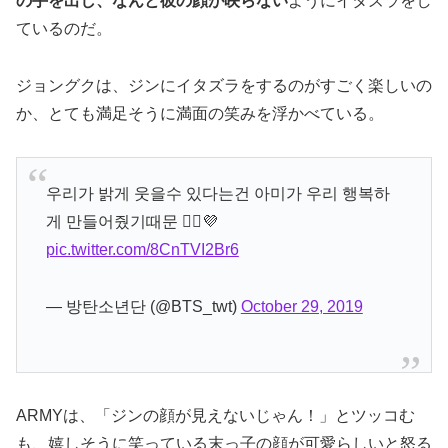
の手を出し、なんと彼の顔が映らない
ようにイタズラをし
ているのだ。
ジョングクは、ジンにイタズラをするのがすごく楽しいの
か、とても満足そうに満面の笑みを浮かべている。
우리가 밝게 웃을수 있다는건 아미가 우리 행복하
게 만들어줬기때문 🙇‍♂️💜
pic.twitter.com/8CnTVI2Br6
— 방탄소년단 (@BTS_twt)
October 29, 2019
ARMYは、「ジンの顔が見えないじゃん！」とツッコむ
も、嬉しそうに笑っている末っ子の顔が可愛らしいと怒る