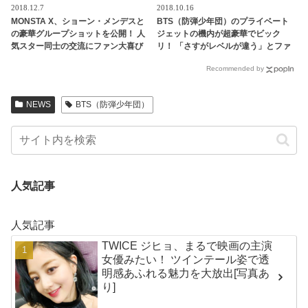
2018.12.7
2018.10.16
MONSTA X、ショーン・メンデスと
BTS（防弾少年団）のプライベート
の豪華グループショットを公開！ 人
ジェットの機内が超豪華でビック
気スター同士の交流にファン大喜び
リ！ 「さすがレベルが違う」とファ
ン感心
Recommended by
NEWS
BTS（防弾少年団）
人気記事
人気記事
TWICE ジヒョ、まるで映画の主演
女優みたい！ ツインテール姿で透
明感あふれる魅力を大放出[写真あ
り]