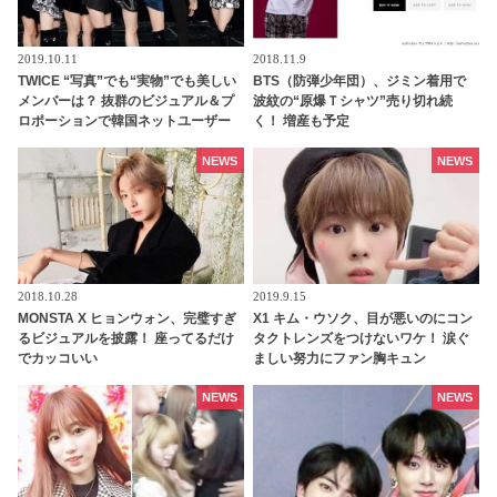
2019.10.11
2018.11.9
TWICE “写真”でも“実物”でも美しい
BTS（防弾少年団）、ジミン着用で
メンバーは？ 抜群のビジュアル＆プ
波紋の“原爆Ｔシャツ”売り切れ続
ロポーションで韓国ネットユーザー
く！ 増産も予定
をあっと言わせた4名とは・・？
NEWS
NEWS
2018.10.28
2019.9.15
MONSTA X ヒョンウォン、完璧すぎ
X1 キム・ウソク、目が悪いのにコン
るビジュアルを披露！ 座ってるだけ
タクトレンズをつけないワケ！ 涙ぐ
でカッコいい
ましい努力にファン胸キュン
NEWS
NEWS