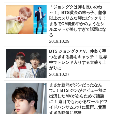
「ジョングクは脚も長いのね
～！」BTS黄金の末っ子、想像
以上のスリムな脚にビックリ！
まるでCM撮影中かのようなシ
ルエットが美しすぎて話題にな
る
2019.10.29
BTS ジョングクとV、仲良く手
つなぎする姿をキャッチ！ 世界
中でトレンド入りする大盛り上
がりに
2019.10.27
まさか新郎がジンだったなん
て..！ BTS ジンがデビュー前に
出演したMVがあらためて話題
に！ 遠目でもわかるワールドワ
イドハンサムぶりに驚愕…貴重
すぎる映像に感激