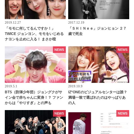
2019.12.27
2017.12.19
「モモに何してるんですか！」
「ＳＨＩＮｅｅ」ジョンヒョン ２７
TWICE ジョンヨン、モモをいじめる
歳で死去
ナヨンを止めに入る！ まさか喧
嘩・・？ と思いきや意外な展開に
NEWS
NEWS
2019.5.1
2019.10.9
BTS（防弾少年団）ジョングクがサ
IZ*ONEのビジュアルセンターは誰？
イン会で赤ちゃんに変身！？ ファン
満場一致で選ばれたのはやっぱりあ
からは「やりすぎ」との声も
の人
NEWS
NEWS