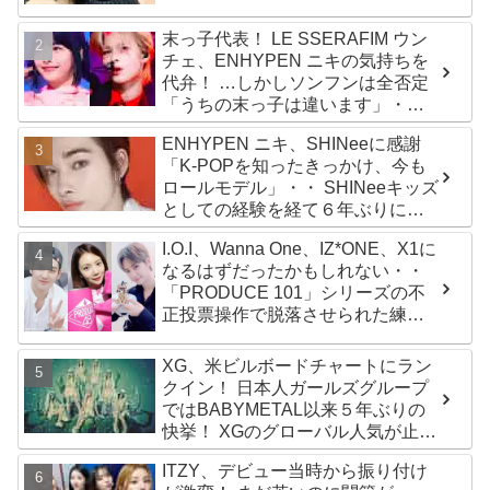
末っ子代表！ LE SSERAFIM ウン
チェ、ENHYPEN ニキの気持ちを
代弁！ …しかしソンフンは全否定
「うちの末っ子は違います」・・
かわいすぎる２人の会話に爆笑
ENHYPEN ニキ、SHINeeに感謝
「K-POPを知ったきっかけ、今も
ロールモデル」・・ SHINeeキッズ
としての経験を経て６年ぶりに東
京ドームに帰還した感想は？
I.O.I、Wanna One、IZ*ONE、X1に
なるはずだったかもしれない・・
「PRODUCE 101」シリーズの不
正投票操作で脱落させられた練習
生12人の氏名が公表
XG、米ビルボードチャートにラン
クイン！ 日本人ガールズグループ
ではBABYMETAL以来５年ぶりの
快挙！ XGのグローバル人気が止ま
らない…「コーチェラ2025」にも
ITZY、デビュー当時から振り付け
日本人唯一の出演