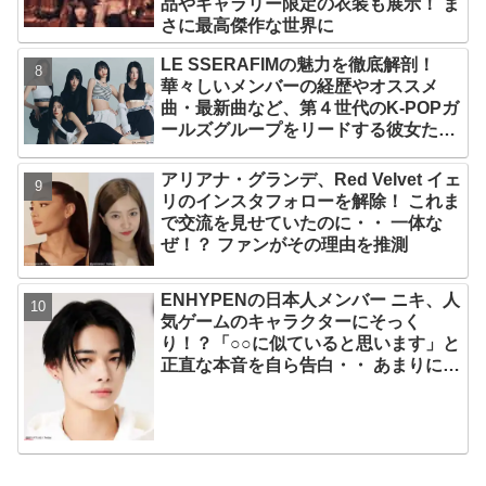
品やギャラリー限定の衣装も展示！ ま
さに最高傑作な世界に
LE SSERAFIMの魅力を徹底解剖！
華々しいメンバーの経歴やオススメ
曲・最新曲など、第４世代のK-POPガ
ールズグループをリードする彼女たち
のスゴさとは？
アリアナ・グランデ、Red Velvet イェ
リのインスタフォローを解除！ これま
で交流を見せていたのに・・ 一体な
ぜ！？ ファンがその理由を推測
ENHYPENの日本人メンバー ニキ、人
気ゲームのキャラクターにそっく
り！？「○○に似ていると思います」と
正直な本音を自ら告白・・ あまりにも
そっくりな見た目にファン大爆笑「客
観的な視点で自分を見てるねｗｗ」