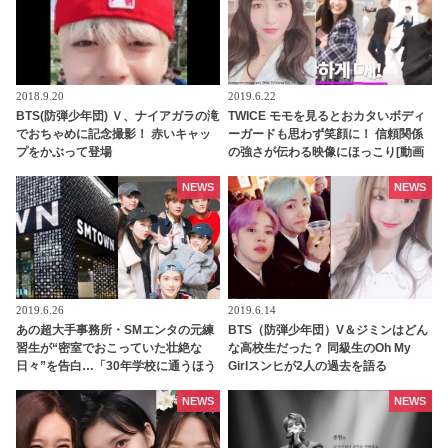
2018.9.20
2019.6.22
BTS(防弾少年団) Ｖ、ナイアガラの滝
TWICE モモを見るとおカタいボディ
でおちゃめに記念撮影！ 赤いキャッ
ーガードも思わず笑顔に！ 信頼関係
プをかぶって登場
の強さが伝わる映像にほっこり[動画
あり]
NEWS
NEWS
2019.6.26
2019.6.14
あの超大手事務所・SMエンタの元練
BTS（防弾少年団）V＆ジミンはどん
習生が“密室でおこっていた壮絶な
な高校生だった？ 同級生のOh My
日々”を告白…「30年学校に通うほう
Girlスンヒが2人の過去を語る
がマシです」
NEWS
NEWS