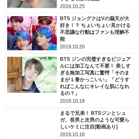
2019.10.25
BTS ジョングクはVの脳天が大
好き！？ ちょいちょい見かける
不思議な行動はファンも理解不
能
2019.10.20
BTS ジンの完璧すぎるビジュア
ルには加工なんて不要！ 美しす
ぎる無加工写真に驚愕「そのま
まが１番かっこいい」「どうす
ればこんなにキレイな肌になれ
るの？」
2019.10.18
まるで兄弟！ BTSジンとシュ
ガ、長男と次男のような可愛ら
しいケミに注目[動画あり]
2019.10.18