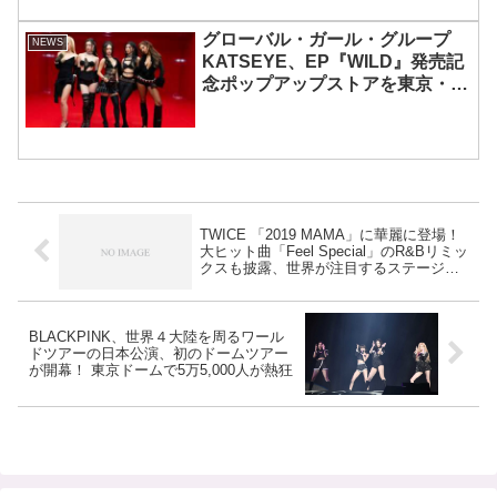
グローバル・ガール・グループ
NEWS
KATSEYE、EP『WILD』発売記
念ポップアップストアを東京・原
宿で開催 限定グッズも登場
TWICE 「2019 MAMA」に華麗に登場！
大ヒット曲「Feel Special」のR&Bリミッ
クスも披露、世界が注目するステージに
花を添える[写真・動画あり]
BLACKPINK、世界４大陸を周るワール
ドツアーの日本公演、初のドームツアー
が開幕！ 東京ドームで5万5,000人が熱狂