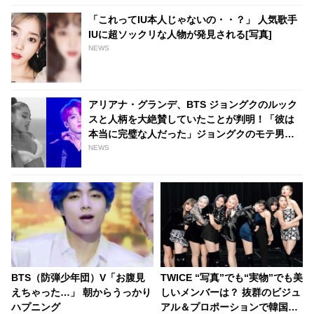
「これってIU本人じゃないの・・？」 人気歌手
IUに超ソックリな人物が発見される[写真]
NEWS
アリアナ・グランデ、BTS ジョングクのルック
スと人柄を大絶賛していたことが判明！「彼は
本当に完璧な人だった」ジョングクのモテ男ぶ
りにファンは脱帽「彼は世界の歌姫までも虜に
NEWS
する」
BTS（防弾少年団）V「お腹見
TWICE “写真”でも“実物”でも美
えちゃった…」 朝からうっかり
しいメンバーは？ 抜群のビジュ
ハプニング
アル＆プロポーションで韓国ネ