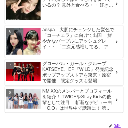
いるの？ 意外と食べる・・ 好きな
ものを食べつつ健康を維持する方
法とは？
aespa、大胆にチェンジした髪色で
「コーチェラ」に向けて出国！ 鮮
やかなパープルにアッシュグレ
イ・・ 「二次元感増してる」 アバ
ターと完全一致のその姿に悶絶
グローバル・ガール・グループ
KATSEYE、EP『WILD』発売記念
ポップアップストアを東京・原宿
で開催 限定グッズも登場
NMIXXのメンバーとプロフィール
を紹介！ TWICEやStray Kidsの後
輩として注目！ 斬新なデビュー曲
「O.O」は世界中で話題に！ 第４
世代を代表する美女ソリュンをは
じめ、全員ビジュアルメンバーと
いわれるその魅力をチェック
04h