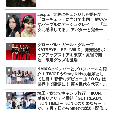
aespa、大胆にチェンジした髪色で
「コーチェラ」に向けて出国！ 鮮やか
なパープルにアッシュグレイ・・ 「二
次元感増してる」 アバターと完全一致
のその姿に悶絶
グローバル・ガール・グループ
KATSEYE、EP『WILD』発売記念ポ
ップアップストアを東京・原宿で開
催 限定グッズも登場
NMIXXのメンバーとプロフィールを紹
介！ TWICEやStray Kidsの後輩とし
て注目！ 斬新なデビュー曲「O.O」は
世界中で話題に！ 第４世代を代表する
美女ソリュンをはじめ、全員ビジュア
埼玉・秩父でキャンプ旅行！ iKON、
ルメンバーといわれるその魅力をチェ
単独リアリティ番組「GET READY,
ック
iKON TIME!～iKONICのためなら～ 」
が、７月７日からMnetで放送・配信ス