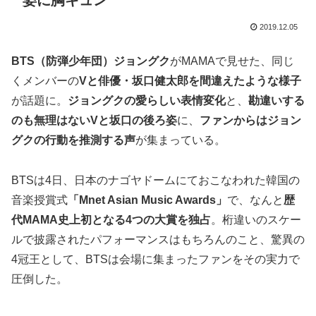
姿に胸キュン
2019.12.05
BTS（防弾少年団）ジョングク
がMAMAで見せた、同じ
くメンバーの
Vと俳優・坂口健太郎を間違えたような様子
が話題に。
ジョングクの愛らしい表情変化
と、
勘違いする
のも無理はないVと坂口の後ろ姿
に、
ファンからはジョン
グクの行動を推測する声
が集まっている。
BTSは4日、日本のナゴヤドームにておこなわれた韓国の
音楽授賞式
「Mnet Asian Music Awards」
で、なんと
歴
代MAMA史上初となる4つの大賞を独占
。桁違いのスケー
ルで披露されたパフォーマンスはもちろんのこと、驚異の
4冠王として、BTSは会場に集まったファンをその実力で
圧倒した。