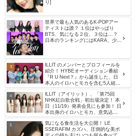
り]
世界で最も人気のあるK-POPアー
ティストは誰？ １位はやっぱり
BTS、気になる２位、３位は…？
日本のランキングにはKARA、少女
時代もランクイン！ 各国の個性あ
ふれるデータに注目殺到
ILLIT のメンバーとプロフィールを
紹介！ HYBEオーディション番組
『R U Next？』から誕生した、日
本人のイロハとモカを含む5人組ガ
ールズグループ！ デビュー曲
ILLIT（アイリット）、「第75回
「Magnetic」がいきなりの大ヒッ
NHK紅白歌合戦」初出場決定！ 本
ト
日（11/19）発表会見にも参加！ 日
本出身のイロハとモカ、意気込み
を語る「ずっと夢見てたステー
気になる食生活を大公開！ LE
ジ…嬉しくて光栄」
SSERAFIM カズハ、圧倒的な美ボ
ディの持ち主はいつも何を食べて