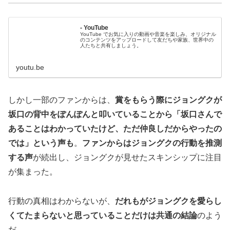
- YouTube
YouTube でお気に入りの動画や音楽を楽しみ、オリジナル
のコンテンツをアップロードして友だちや家族、世界中の
人たちと共有しましょう。
youtu.be
しかし一部のファンからは、
賞をもらう際にジョングクが
坂口の背中をぽんぽんと叩いていることから「坂口さんで
あることはわかっていたけど、ただ仲良しだからやったの
では」という声も
。
ファンからはジョングクの行動を推測
する声
が続出し、ジョングクが見せたスキンシップに注目
が集まった。
行動の真相はわからないが、
だれもがジョングクを愛らし
くてたまらないと思っていることだけは共通の結論
のよう
だ。