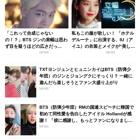
「これって合成じゃない
私もこの服が欲しい！ 「ホテル
の！？」BTS ジンの肩幅は思わ
デルーナ」に出演する、IU（ア
ず目を疑うほどの広さだっ
イユ）の衣装とメイクが“美しす
た…！ 男らしすぎる背中にファ
ぎて”話題沸騰中！ たった一話
NEWS
NEWS
ンはメロメロ「今すぐ抱きつき
で14回もの衣装チェンジ…いっ
たい」
たいどこの服？
TXTヨンジュンとヒュニンカイはBTS（防弾少
年団）のジンとジョングクにそっくり？ 一緒に
遊んだら楽しそうとファン大盛り上がり
NEWS
BTS（防弾少年団）RMの国連スピーチに韓国で
初めて同性愛を告白したアイドル Hollandが感
謝！ 「彼に感謝し、もっとファンになりまし
た」
NEWS