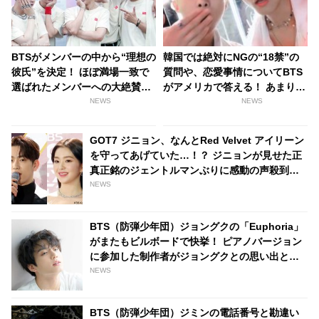
BTSがメンバーの中から“理想の
韓国では絶対にNGの“18禁”の
彼氏”を決定！ ほぼ満場一致で
質問や、恋愛事情についてBTS
選ばれたメンバーへの大絶賛の
がアメリカで答える！ あまりに
理由に胸キュン必至！ 7人の美
もオープンな質問に、通訳者も
NEWS
NEWS
男子が選ぶ最高の男とは？「彼
タジタジ
女にも優しくしてくれると思
GOT7 ジニョン、なんとRed Velvet アイリーン
う」
を守ってあげていた…！？ ジニョンが見せた正
真正銘のジェントルマンぶりに感動の声殺到…
自然な気遣いと素晴らしい機転に脱帽
NEWS
BTS（防弾少年団）ジョングクの「Euphoria」
がまたもビルボードで快挙！ ピアノバージョン
に参加した制作者がジョングクとの思い出と彼
への深い感謝を語る
NEWS
BTS（防弾少年団）ジミンの電話番号と勘違い