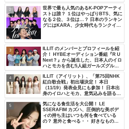
世界で最も人気のあるK-POPアーティ
ストは誰？ １位はやっぱりBTS、気に
なる２位、３位は…？ 日本のランキン
グにはKARA、少女時代もランクイ
ン！ 各国の個性あふれるデータに注目
殺到
ILLIT のメンバーとプロフィールを紹
介！ HYBEオーディション番組『R U
Next？』から誕生した、日本人のイロ
ハとモカを含む5人組ガールズグルー
プ！ デビュー曲「Magnetic」がいき
ILLIT（アイリット）、「第75回NHK
なりの大ヒット
紅白歌合戦」初出場決定！ 本日
（11/19）発表会見にも参加！ 日本出
身のイロハとモカ、意気込みを語る
「ずっと夢見てたステージ…嬉しくて
気になる食生活を大公開！ LE
光栄」
SSERAFIM カズハ、圧倒的な美ボデ
ィの持ち主はいつも何を食べている
の？ 意外と食べる・・ 好きなものを
食べつつ健康を維持する方法とは？