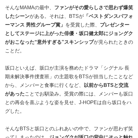
そんなMAMAの最中、
ファンがその愛らしさで思わず爆笑
したシーン
がある。それは、BTSが
「ベストダンスパフォ
ーマンス 男性グループ賞」
を受賞した際、
プレゼンター
としてステージに上がった俳優・坂口健太郎にジョングク
がおこなった“意外すぎる”スキンシップ
が見られたときの
ことだ。
坂口といえば、坂口が主演を務めたドラマ「シグナル 長
期未解決事件捜査班」の主題歌をBTSが担当したことなど
から、メンバーと食事に行くなど、
以前からBTSと交流
があった
ことでお馴染み。受賞の際には、メンバーも坂口
との再会を喜ぶような姿を見せ、J-HOPEは自ら坂口をハ
グした。
そんなBTSと坂口とのふれあいの中で、ファンが思わず笑
ってしまったのは、
ジョングクが坂口の背中にそっと触れ