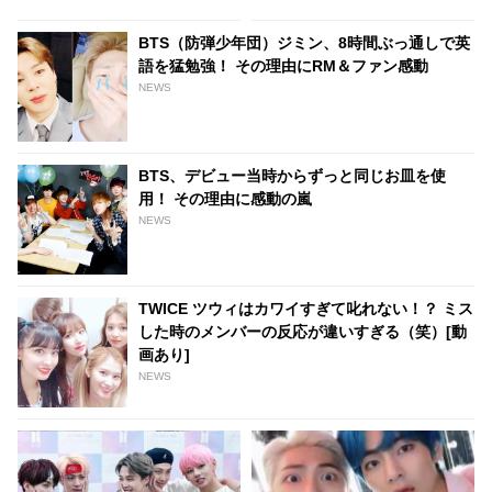
ク
BTS（防弾少年団）ジミン、8時間ぶっ通しで英
語を猛勉強！ その理由にRM＆ファン感動
NEWS
BTS、デビュー当時からずっと同じお皿を使
用！ その理由に感動の嵐
NEWS
TWICE ツウィはカワイすぎて叱れない！？ ミス
した時のメンバーの反応が違いすぎる（笑）[動
画あり]
NEWS