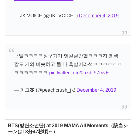
— JK VOICE (@JK_VOICE_)
December 4, 2019
근뎈ㅋㅋㅋㅋ정구기가 헷갈릴만햌ㅋㅋㅋ자켓 색
깔도 거의 비슷하고 둘 다 흑발이라섴ㅋㅋㅋㅋㅋㅋ
ㅋㅋㅋㅋㅋㅋㅋ
pic.twitter.com/0azdc97mvE
— 피크🍑 (@peachcrush_jk)
December 4, 2019
BTS(방탄소년단) at 2019 MAMA All Moments（該当シ
ーンは13分47秒頃～）