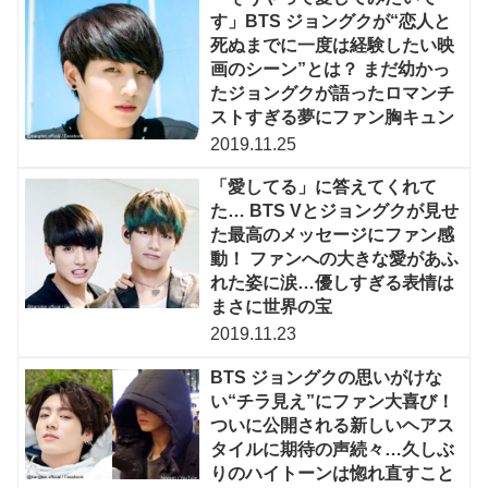
す」BTS ジョングクが“恋人と
死ぬまでに一度は経験したい映
画のシーン”とは？ まだ幼かっ
たジョングクが語ったロマンチ
ストすぎる夢にファン胸キュン
2019.11.25
「愛してる」に答えてくれて
た… BTS Vとジョングクが見せ
た最高のメッセージにファン感
動！ ファンへの大きな愛があふ
れた姿に涙…優しすぎる表情は
まさに世界の宝
2019.11.23
BTS ジョングクの思いがけな
い“チラ見え”にファン大喜び！
ついに公開される新しいヘアス
タイルに期待の声続々…久しぶ
りのハイトーンは惚れ直すこと