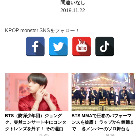
間違いなし
2019.11.22
KPOP monster SNSをフォロー！
BTS（防弾少年団）ジョング
BTS MMAで圧巻のパフォーマ
ク、突然コンサート中にコンタ
ンスを披露！ ラップから舞踊ま
クトレンズを外す！ その理由が
で… 各メンバーのソロ舞台も
素敵すぎるとファン感激
破格のステージ演出も要チェッ
NEWS
NEWS