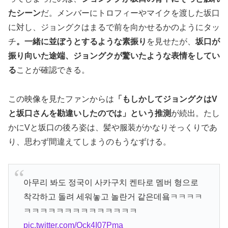
たシーン
だ。メンバーにトロフィーやマイクを渡した坂口
に対し、ジョングクはまるで前を向かせるかのようにタッ
チ
。一緒に並ぼうとするような素振り
を見せたが、
坂口が
振り向いた途端、ジョングクが驚いたような表情をしてい
る
ことが確認できる。
この映像を見たファンからは
「もしかしてジョングクはV
と坂口さんを勘違いしたのでは」という推測
が続出。たし
かにVと坂口の後ろ姿は、髪や服装がかなりそっくりであ
り、思わず間違えてしまうのもうなずける。
아무리 봐도 정국이 사카구치 켄타로 멤버 형으로
착각하고 돌려 세워놓고 놀란거 같은데욬ㅋㅋㅋㅋ
ㅋㅋㅋㅋㅋㅋㅋㅋㅋㅋㅋㅋㅋㅋ
pic.twitter.com/Ock4I07Pma