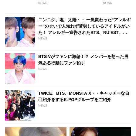
ットユーザーをあっと言わせた
NEWS
NEWS
4名とは・・？
ニンニク、塩、太陽・・ 一風変わった“アレルギ
ー”のせいで人知れず苦労しているアイドルがい
た！ アレルギー宣告されたBTS、NU’EST、
DAY6のメンバーとは？
NEWS
BTS Vがファンに激怒！？ メンバーを想った勇
気ある行動にファン拍手
NEWS
TWICE、BTS、MONSTA X・・キャッチーな自
己紹介をするK-POPグループをご紹介
NEWS