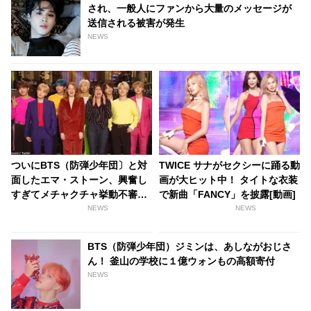
され、一般人にファンから大量のメッセージが
送信される被害が発生
NEWS
ついにBTS（防弾少年団〕と対
TWICE サナがセクシーに踊る動
面したエマ・ストーン、興奮し
画が大ヒット中！ タイトな衣装
すぎてメチャクチャ挙動不審
で新曲「FANCY」を披露[動画]
に！？
NEWS
NEWS
BTS（防弾少年団）ジミンは、あしながおじさ
ん！ 釜山の学校に１億ウォンもの高額寄付
NEWS