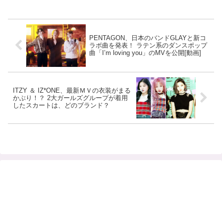
PENTAGON、日本のバンドGLAYと新コ
ラボ曲を発表！ ラテン系のダンスポップ
曲「I’m loving you」のMVを公開[動画]
ITZY ＆ IZ*ONE、最新ＭＶの衣装がまる
かぶり！？ 2大ガールズグループが着用
したスカートは、どのブランド？