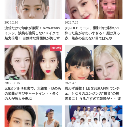
2023.2.16
2022.7.23
涙袋だけで印象が激変！ NewJeans
(G)I-DLE ミヨン、撮影中に爆酔い？
ミンジ、涙袋を強調しないメイクで
酔った姿がかわいすぎる！ 顔は真っ
魅力倍増！ 自然体な雰囲気が美しす
赤、焦点の合わない目でぼんや
ぎると注目殺到
り・・ 無防備な姿にメロメロ
NEWS
2019.10.15
2023.3.4
元f(x)ソルリ死去で、大親友・IUのあ
思わず避難！ LE SSERAFIM ウンチ
の楽曲が再びチャートイン・・多く
ェ、となりのユンジンの“爆音”の被
の人が故人を偲ぶ
害者に！ うるさすぎて鼓膜が・・ 彼
女を襲ったまさかの出来事に爆笑