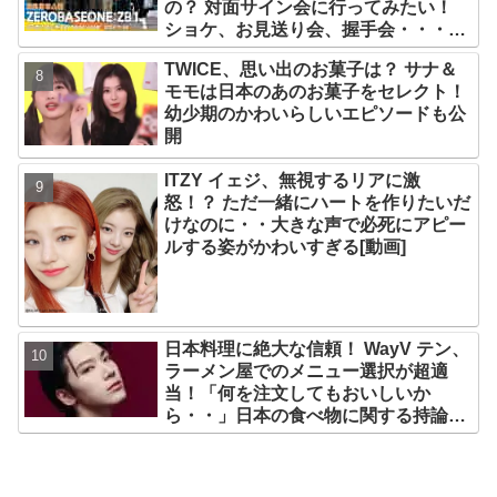
の？ 対面サイン会に行ってみたい！
ショケ、お見送り会、握手会・・・リ
リースイベントあれこれを紹介
TWICE、思い出のお菓子は？ サナ＆
モモは日本のあのお菓子をセレクト！
幼少期のかわいらしいエピソードも公
開
ITZY イェジ、無視するリアに激
怒！？ ただ一緒にハートを作りたいだ
けなのに・・大きな声で必死にアピー
ルする姿がかわいすぎる[動画]
日本料理に絶大な信頼！ WayV テン、
ラーメン屋でのメニュー選択が超適
当！「何を注文してもおいしいか
ら・・」日本の食べ物に関する持論を
明かす