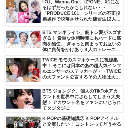
I.O.I、Wanna One、IZ*ONE、X1にな
なりの大ヒット
るはずだったかもしれない・・
「PRODUCE 101」シリーズの不正投
票操作で脱落させられた練習生12人の
氏名が公表
BTS マンネライン、筋トレ愛がスゴす
ぎる！ 貴重な休憩時間にもハードに筋
肉を酷使… ぎゅっと集まってお互いの
体に負荷をかけあう３人のトレーニン
グ風景がかわいすぎるとファンくぎづ
TWICE モモのスマホケースに視線集
け
中！ そこには日本のあの超人気インフ
ルエンサーのステッカーが・・TWICE
の大ファンを公言するその人物は大よ
ろこび！ まさに「成功したファン」だ
と話題沸騰
BTS ジョングク、個人のTikTokアカ
ウントを世界中にさらしてしまう大失
態！ アカウント名をファンにいじられ
てタジタジに
K-POPの基礎知識⑦ K-POPアイドル
と交流したい！ ヨントンってどうやる