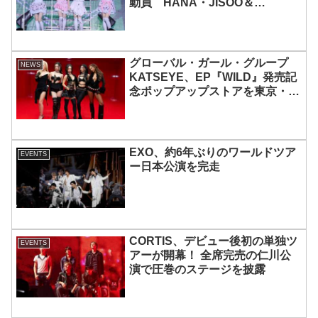
動員 HANA・JISOO＆
MOMOKAとのスペシャルコラボ
も実現
グローバル・ガール・グループ
NEWS
KATSEYE、EP『WILD』発売記
念ポップアップストアを東京・原
宿で開催 限定グッズも登場
EXO、約6年ぶりのワールドツア
EVENTS
ー日本公演を完走
CORTIS、デビュー後初の単独ツ
EVENTS
アーが開幕！ 全席完売の仁川公
演で圧巻のステージを披露