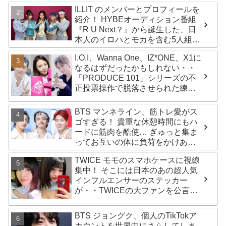
ILLIT のメンバーとプロフィールを
紹介！ HYBEオーディション番組
『R U Next？』から誕生した、日
本人のイロハとモカを含む5人組ガ
ールズグループ！ デビュー曲
I.O.I、Wanna One、IZ*ONE、X1に
「Magnetic」がいきなりの大ヒッ
なるはずだったかもしれない・・
ト
「PRODUCE 101」シリーズの不
正投票操作で脱落させられた練習
生12人の氏名が公表
BTS マンネライン、筋トレ愛がス
ゴすぎる！ 貴重な休憩時間にもハ
ードに筋肉を酷使… ぎゅっと集ま
ってお互いの体に負荷をかけあう
３人のトレーニング風景がかわい
TWICE モモのスマホケースに視線
すぎるとファンくぎづけ
集中！ そこには日本のあの超人気
インフルエンサーのステッカー
が・・TWICEの大ファンを公言す
るその人物は大よろこび！ まさに
「成功したファン」だと話題沸騰
BTS ジョングク、個人のTikTokア
カウントを世界中にさらしてしま