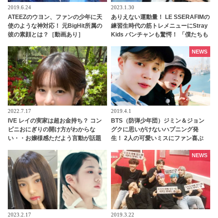
2019.6.24
2023.1.30
ATEEZのウヨン、ファンの少年に天
ありえない運動量！ LE SSERAFIMの
使のような神対応！ 元BigHit所属の
練習生時代の筋トレメニューにStray
彼の素顔とは？［動画あり］
Kids バンチャンも驚愕！ 「僕たちも
無理だと思います」
NEWS
2022.7.17
2019.4.1
IVE レイの実家は超お金持ち？ コン
BTS（防弾少年団）ジミン＆ジョン
ビニおにぎりの開け方がわからな
グクに思いがけないハプニング発
い・・お嬢様感ただよう言動が話題
生！ 2人の可愛いミスにファン喜ぶ
に
NEWS
2023.2.17
2019.3.22