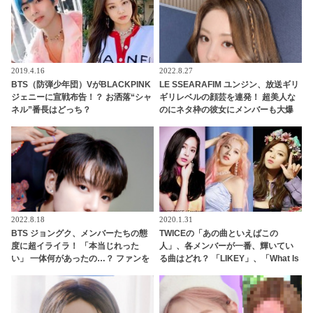
っこり
2019.4.16
2022.8.27
BTS（防弾少年団）VがBLACKPINK
LE SSEARAFIM ユンジン、放送ギリ
ジェニーに宣戦布告！？ お洒落“シャ
ギリレベルの顔芸を連発！ 超美人な
ネル”番長はどっち？
のにネタ枠の彼女にメンバーも大爆
笑！ 「モザイクなしで堂々と載せる
事務所（笑）」
2022.8.18
2020.1.31
BTS ジョングク、メンバーたちの態
TWICEの「あの曲といえばこの
度に超イライラ！ 「本当じれった
人」、各メンバーが一番、輝いてい
い」 一体何があったの…？ ファンを
る曲はどれ？ 「LIKEY」、「What Is
愛するあまりどんどんヒートアップ
Love」、「Feel Special」・・
する彼のリアクションがかわいすぎ
る