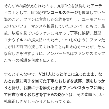
そんなVの姿が見られたのは、見事1位を獲得したアーテ
ィストとして、BTSが
アンコールステージ
を披露していた
際のこと。ファンに宣言した公約を実行し、ユーモアたっ
ぷりでパフォーマンスを披露していたメンバーたちは、最
後、放送を見ているファンに向かって丁寧に挨拶。新型コ
ロナウイルスの拡大防止のため、いつものようにファンた
ちが目の前で応援してくれることは叶わなかったが、そん
な寂しさを消すように、メンバーたちはファンやスタッフ
たちへの感謝を何度も伝えた。
するとそんな中で、
Vは1人じっとそこに立ったまま、な
んとお腹に両手を当てた丁寧なおじぎを披露
。
腰をしっか
りと折り、お腹に手を添えたままファンやスタッフに向け
て何度も深くおじぎをするVの姿
からは、その素晴らしい
礼儀正しさがしっかりと伝わってくる。