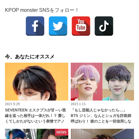
KPOP monster SNSをフォロー！
今、あなたにオススメ
2021.9.29
2023.1.15
SEVENTEEN エスクプスが甘～い視
「もし芸能人じゃなかったら…」
線を送った相手は一体だれ！？ 愛し
BTS ジミン、なんとシュガを詐欺師
くてしかたがないという表情でアノ
呼ばわり！ 彼のことを一切信用しな
人をじっと見つめる… エスクプスが
いジミンの警戒心に爆笑… 芸能人に
「すごくかわいい」とメロメロにな
ならなかったシュガの未来を自信た
NEWS
ったその相手＆２人のやりとりにほ
っぷりに予言する様子が面白すぎる