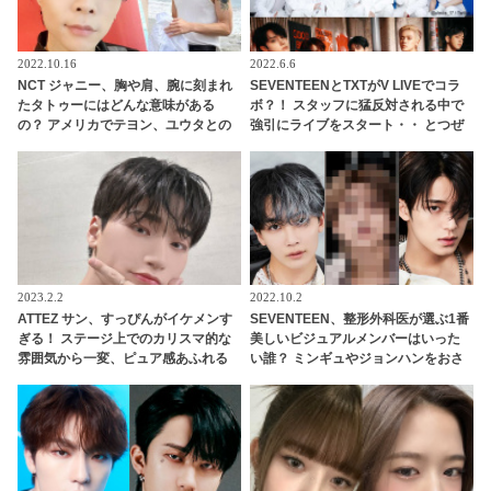
2022.10.16
2022.6.6
NCT ジャニー、胸や肩、腕に刻まれ
SEVENTEENとTXTがV LIVEでコラ
たタトゥーにはどんな意味がある
ボ？！ スタッフに猛反対される中で
の？ アメリカでテヨン、ユウタとの
強引にライブをスタート・・ とつぜ
お揃いもゲット！？
んの「コラボ」発言に両アーティス
トのファンが大興奮
2023.2.2
2022.10.2
ATTEZ サン、すっぴんがイケメンす
SEVENTEEN、整形外科医が選ぶ1番
ぎる！ ステージ上でのカリスマ的な
美しいビジュアルメンバーはいった
雰囲気から一変、ピュア感あふれる
い誰？ ミンギュやジョンハンをおさ
ビジュアルに視線殺到
えて１位に輝いたのはあのメンバ
ー・・