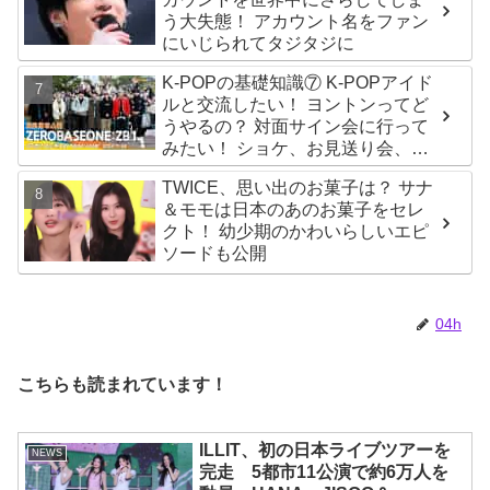
う大失態！ アカウント名をファン
にいじられてタジタジに
K-POPの基礎知識⑦ K-POPアイド
ルと交流したい！ ヨントンってど
うやるの？ 対面サイン会に行って
みたい！ ショケ、お見送り会、握
手会・・・リリースイベントあれ
TWICE、思い出のお菓子は？ サナ
これを紹介
＆モモは日本のあのお菓子をセレ
クト！ 幼少期のかわいらしいエピ
ソードも公開
04h
こちらも読まれています！
ILLIT、初の日本ライブツアーを
NEWS
完走 5都市11公演で約6万人を