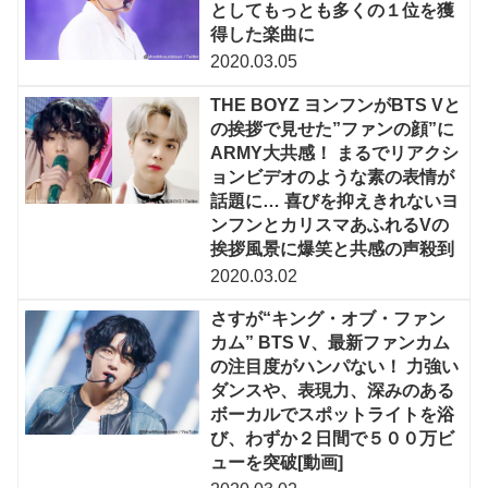
としてもっとも多くの１位を獲
得した楽曲に
2020.03.05
THE BOYZ ヨンフンがBTS Vと
の挨拶で見せた”ファンの顔”に
ARMY大共感！ まるでリアクシ
ョンビデオのような素の表情が
話題に… 喜びを抑えきれないヨ
ンフンとカリスマあふれるVの
挨拶風景に爆笑と共感の声殺到
2020.03.02
さすが“キング・オブ・ファン
カム” BTS V、最新ファンカム
の注目度がハンパない！ 力強い
ダンスや、表現力、深みのある
ボーカルでスポットライトを浴
び、わずか２日間で５００万ビ
ューを突破[動画]