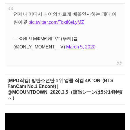
언제나 어디서나 예의바르게 배꼽인사하는 태태 어
린이🐯
pic.twitter.com/ToxtKeLyMZ
— ФИLЧ МФМЄИГ V⁷ (뚜리)🔮
(@ONLY_MOMENT__V)
March 5, 2020
[MPD직캠] 방탄소년단 1위 앵콜 직캠 4K ‘ON’ (BTS
FanCam No.1 Encore) |
@MCOUNTDOWN_2020.3.5（該当シーンは5分14秒頃
～）