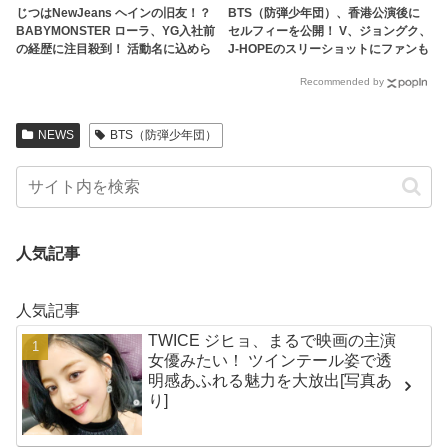
じつはNewJeans ヘインの旧友！？
BTS（防弾少年団）、香港公演後に
BABYMONSTER ローラ、YG入社前
セルフィーを公開！ V、ジョングク、
の経歴に注目殺到！ 活動名に込めら
J-HOPEのスリーショットにファンも
れた意味も明らかに
メロメロ
Recommended by
NEWS
BTS（防弾少年団）
人気記事
人気記事
TWICE ジヒョ、まるで映画の主演
女優みたい！ ツインテール姿で透
明感あふれる魅力を大放出[写真あ
り]