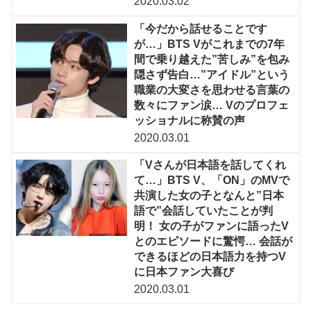
2020.03.02
「今だから話せることです
が…」BTS Vがこれまでの7年
間で乗り越えた”苦しみ”を包み
隠さず告白…”アイドル”という
職業の大変さを思わせる言葉の
数々にファン涙… Vのプロフェ
ッショナルに称賛の声
2020.03.01
「Vさんが日本語を話してくれ
て…」BTS V、「ON」のMVで
共演した女の子となんと”日本
語で”会話していたことが判
明！ 女の子がファンに語ったV
とのエピソードに驚愕… 会話が
できるほどの日本語力を持つV
に日本ファン大喜び
2020.03.01