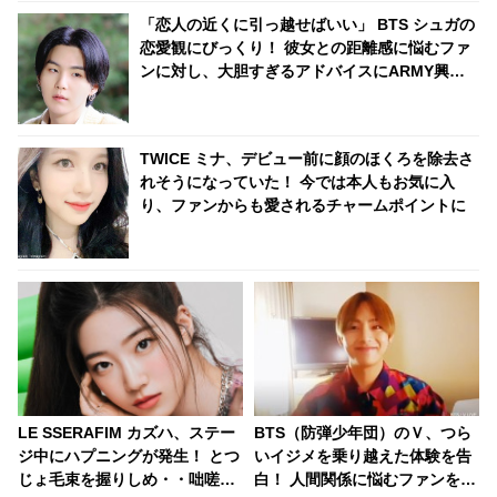
「恋人の近くに引っ越せばいい」 BTS シュガの
恋愛観にびっくり！ 彼女との距離感に悩むファ
ンに対し、大胆すぎるアドバイスにARMY興味
津々「シュガはかわいい恋人になるね」
TWICE ミナ、デビュー前に顔のほくろを除去さ
れそうになっていた！ 今では本人もお気に入
り、ファンからも愛されるチャームポイントに
LE SSERAFIM カズハ、ステー
BTS（防弾少年団）のＶ、つら
ジ中にハプニングが発生！ とつ
いイジメを乗り越えた体験を告
じょ毛束を握りしめ・・咄嗟の
白！ 人間関係に悩むファンを勇