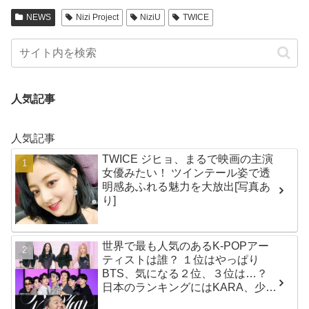
NEWS
Nizi Project
NiziU
TWICE
人気記事
人気記事
TWICE ジヒョ、まるで映画の主演
女優みたい！ ツインテール姿で透
明感あふれる魅力を大放出[写真あ
り]
世界で最も人気のあるK-POPアー
ティストは誰？ １位はやっぱり
BTS、気になる２位、３位は…？
日本のランキングにはKARA、少女
時代もランクイン！ 各国の個性あ