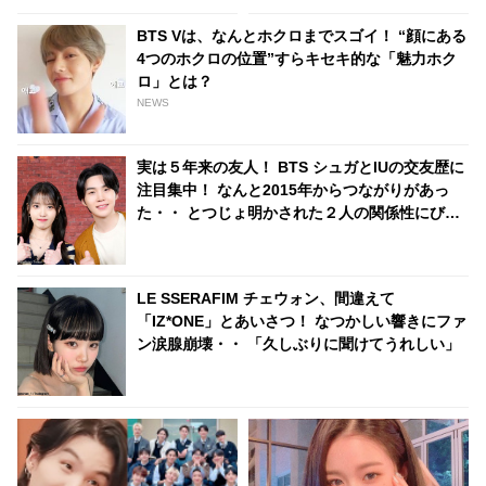
どんな髪型？
BTS Vは、なんとホクロまでスゴイ！ “顔にある
4つのホクロの位置”すらキセキ的な「魅力ホク
ロ」とは？
NEWS
実は５年来の友人！ BTS シュガとIUの交友歴に
注目集中！ なんと2015年からつながりがあっ
た・・ とつじょ明かされた２人の関係性にびっ
くり ＆ リラックスした様子で話す彼らの姿にほ
っこり
LE SSERAFIM チェウォン、間違えて
「IZ*ONE」とあいさつ！ なつかしい響きにファ
ン涙腺崩壊・・ 「久しぶりに聞けてうれしい」