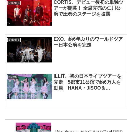
CORTIS、デビュー後初の単独ツ
EVENTS
アーが開幕！ 全席完売の仁川公
演で圧巻のステージを披露
EXO、約6年ぶりのワールドツア
EVENTS
ー日本公演を完走
ILLIT、初の日本ライブツアーを
NEWS
完走 5都市11公演で約6万人を
動員 HANA・JISOO＆
MOMOKAとのスペシャルコラボ
も実現
「Nizi Project」から生まれた“NiziU”初の