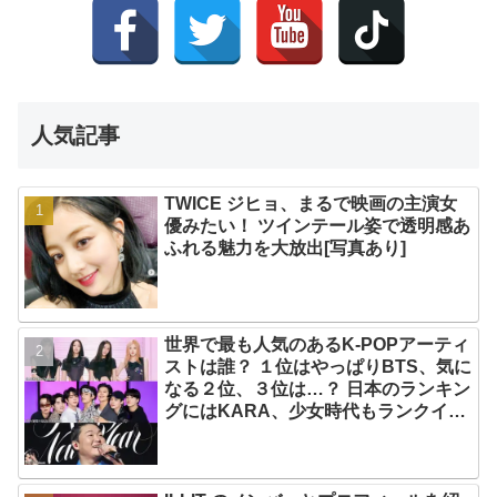
人気記事
TWICE ジヒョ、まるで映画の主演女
優みたい！ ツインテール姿で透明感あ
ふれる魅力を大放出[写真あり]
世界で最も人気のあるK-POPアーティ
ストは誰？ １位はやっぱりBTS、気に
なる２位、３位は…？ 日本のランキン
グにはKARA、少女時代もランクイ
ン！ 各国の個性あふれるデータに注目
殺到