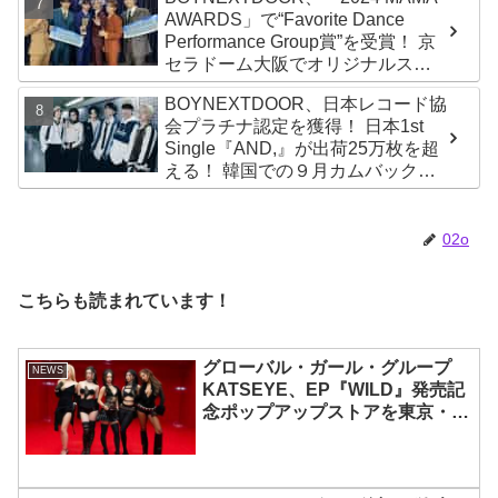
AWARDS」で“Favorite Dance
Performance Group賞”を受賞！ 京
セラドーム大阪でオリジナルステ
ージパフォーマンス披露！ 卒業パ
BOYNEXTDOOR、日本レコード協
ーティーをコンセプトにスーツで
会プラチナ認定を獲得！ 日本1st
魅了【動画あり】
Single『AND,』が出荷25万枚を超
える！ 韓国での９月カムバックも
決定
02o
こちらも読まれています！
グローバル・ガール・グループ
NEWS
KATSEYE、EP『WILD』発売記
念ポップアップストアを東京・原
宿で開催 限定グッズも登場