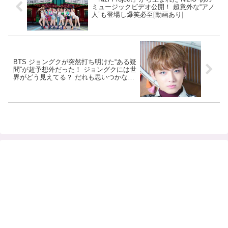
ミュージックビデオ公開！ 超意外な“アノ
人”も登場し爆笑必至[動画あり]
BTS ジョングクが突然打ち明けた“ある疑
問”が超予想外だった！ ジョングクには世
界がどう見えてる？ だれも思いつかない
発想の数々が純粋すぎるとファンびっく
り