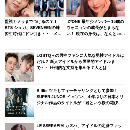
監視カメラまでつけるの？！
IZ*ONE 最年少メンバー 15歳の
BTS シュガ、SEVENEENの練
ウォニョンの成長がとまらな
習生時代にドン引き・・「メロ
い！ 現在の身長は、なんと○○セ
ナ監獄」と呼ばれるプレディス
ンチ超え！？
の教育方法が過酷すぎる
LGBTQ＋の男性ファンに人気な男性アイドルは
だれ？ 新人アイドルから国民的アイドルま
で・・ 圧倒的な支持を集める７人とは
Billlie ツキもフィーチャリングとして参加！
SUPER JUNOR イェソン、４年ぶりの日本オリ
ジナル作品のタイトルが「君という桜の花びら
が僕の心に舞い降りた。」に決定！ ONE OK
ROCK「C.h.a.o.s.m.y.t.h.」のカバーも収録
LE SSERAFIM カズハ、アイドルの定番ファッ