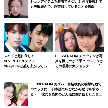
ションアイテムを装着できない！ 何度挑戦して
も失敗続きで、超苦戦していることを告白
スキズと超仲良し！
LE SSERAFIM チェウォンは写
SEVENTEEN ディノ、
真を撮るのが下手？ ウンチェか
StrayKidsと盛り上がっていた
らの暴露に大ショック・・ 「あ
ところをスタッフに止められ
の時は気に入ってるって言って
る？！ 手を引っ張られて自分の
たのに」
グループの元へ連行・・ かわい
LE SSERAFIM カズハ、宮脇咲良の衝撃行動で
すぎる一部始終に爆笑
パニックに！ 日本語で叫びながら助けを求め
る・・ 彼女を恐怖のどん底に突き落としたまさ
かのハプニングとは？