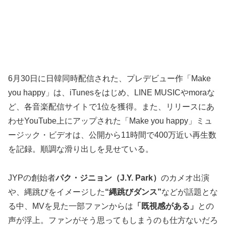
6月30日に日韓同時配信された、プレデビュー作「Make
you happy」は、iTunesをはじめ、LINE MUSICやmoraな
ど、各音楽配信サイトで1位を獲得。また、リリースにあ
わせYouTube上にアップされた「Make you happy」ミュ
ージック・ビデオは、公開から11時間で400万近い再生数
を記録。順調な滑り出しを見せている。
JYPの創始者
パク・ジニョン（J.Y. Park）
のカメオ出演
や、縄跳びをイメージした
“縄跳びダンス”
などが話題とな
る中、MVを見た一部ファンからは
「既視感がある」
との
声が浮上。ファンがそう思ってもしまうのも仕方ないだろ