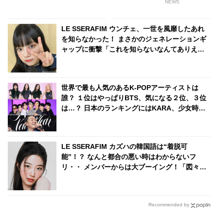
判断でメンバーたちの安全を守
気づける
NEWS
るもサクラは爆笑
LE SSERAFIM ウンチェ、一世を風靡したあれ
を知らなかった！ まさかのジェネレーションギ
ャップに衝撃「これを知らないなんてありえま
すか？」彼女の若さを実感させられる発言に驚
き
世界で最も人気のあるK-POPアーティストは
誰？ １位はやっぱりBTS、気になる２位、３位
は…？ 日本のランキングにはKARA、少女時代
もランクイン！ 各国の個性あふれるデータに注
目殺到
LE SSERAFIM カズハの韓国語は“着脱可
能”！？ なんと都合の悪い時はわからないフ
リ・・ メンバーからは大ブーイング！「図々し
い」お茶目なエピソードを公開
Recommended by