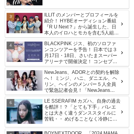
ふれるデータに注目殺到
ILLIT のメンバーとプロフィールを
紹介！ HYBEオーディション番組
『R U Next？』から誕生した、日
本人のイロハとモカを含む5人組ガ
ールズグループ！ デビュー曲
BLACKPINK ジス、初のソロファ
「Magnetic」がいきなりの大ヒッ
ンコンツアーを予告！ 日本では３
ト
月17日・18日、さいたまスーパー
アリーナで開催決定！ コンセプト
は“愛のカケラ”！？ 14日には新ア
NewJeans、ADORとの契約を解除
ルバム『AMORTAGE』もリリース
へ！ ミンジ、ハニ、ダニエル、ヘ
リン、ヘインのメンバー５人全員
で緊急記者会見！「NewJeans
never dies!」と微笑みの宣言！
LE SSERAFIM カズハ、自身の過去
ADOR側、2029年まで契約有効と
を酷評！？「とても下手」バレエ
主張
とは大きく違うダンススタイルに
苦戦・・ めげることなく冷静に努
力を重ねる姿に称賛の声続々
BOYNEXTDOOR、「2024 MAMA