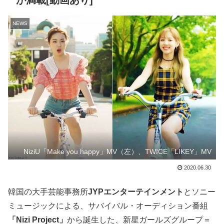
が満載[動画あり]
NEWS
NiziU「Make you happy」MV（左）、TWICE「LIKEY」MV
2020.06.30
韓国の大手芸能事務所
JYPエンターテインメント
とソニー
ミュージックによる、サバイバル・オーディション番組
「Nizi Project」
から誕生した、新星ガールズグループ＝