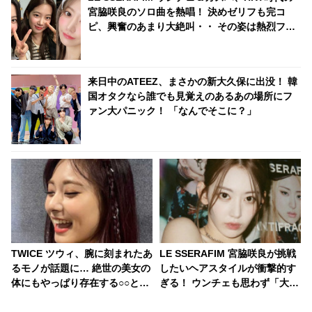
宮脇咲良のソロ曲を熱唱！ 決めゼリフも完コ
ピ、興奮のあまり大絶叫・・ その姿は熱烈ファ
ンそのもの！「この動画毎週見てる」
来日中のATEEZ、まさかの新大久保に出没！ 韓
国オタクなら誰でも見覚えのあるあの場所にフ
ァン大パニック！ 「なんでそこに？」
TWICE ツウィ、腕に刻まれたあ
LE SSERAFIM 宮脇咲良が挑戦
るモノが話題に… 絶世の美女の
したいヘアスタイルが衝撃的す
体にもやっぱり存在する○○と
ぎる！ ウンチェも思わず「大丈
は・・
夫ですか？」と困惑… いったい