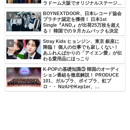
ラドーム大阪でオリジナルステージパ
フォーマンス披露！ 卒業パーティーを
BOYNEXTDOOR、日本レコード協会
コンセプトにスーツで魅了【動画あ
プラチナ認定を獲得！ 日本1st
り】
Single『AND,』が出荷25万枚を超え
る！ 韓国での９月カムバックも決定
Stray Kids ヒョンジン、東京 銀座に
降臨！ 個人の仕事でも寂しくない！
あふれんばかりの「アイエン愛」が伝
わる愛用品にほっこり
K-POPの基礎知識③ 韓国のオーディ
ション番組を徹底解説！ PRODUCE
101、ガルプラ、ボイプラ、虹プ
ロ・・ NiziUやKep1er、
ZEROBASEONEら人気グループが
続々と誕生！ JO1やINI、ME:Iを生ん
だ日プまで一挙紹介