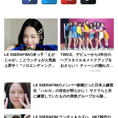
LE SSERAFIMの末っ子「えが
TWICE、デビューから3年分の
じゃが」ことウンチェが人気急
ヘアスタイル＆メイクアップを
上昇中！ “ソロエンディング妖
おさらい！ ティーンの憧れガー
精”に抜擢！ スマイルポテトの
ルズを徹底調査
COLUMN
ようなあどけない純粋な笑顔と
かわいすぎる愛嬌にメンバーも
LE SSERAFIMのメンバー候補だった日本人練習
悶絶
生「ハルカ」の存在が明らかに！ サクラらと共
に練習していたものの突然グループから除
外・・ 練習生を待ち受ける残酷な運命に衝撃
LE SSERAFIM ウンチェ＆カズハ、HKT時代の