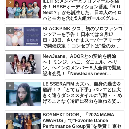
ILLIT のメンバーとプロフィールを紹
介！ HYBEオーディション番組『R U
Next？』から誕生した、日本人のイロ
ハとモカを含む5人組ガールズグルー
プ！ デビュー曲「Magnetic」がいき
BLACKPINK ジス、初のソロファンコ
なりの大ヒット
ンツアーを予告！ 日本では３月17
日・18日、さいたまスーパーアリーナ
で開催決定！ コンセプトは“愛のカケ
ラ”！？ 14日には新アルバム
NewJeans、ADORとの契約を解除
『AMORTAGE』もリリース
へ！ ミンジ、ハニ、ダニエル、ヘリ
ン、ヘインのメンバー５人全員で緊急
記者会見！「NewJeans never
dies!」と微笑みの宣言！ ADOR側、
LE SSERAFIM カズハ、自身の過去を
2029年まで契約有効と主張
酷評！？「とても下手」バレエとは大
きく違うダンススタイルに苦戦・・ め
げることなく冷静に努力を重ねる姿に
称賛の声続々
BOYNEXTDOOR、「2024 MAMA
AWARDS」で“Favorite Dance
Performance Group賞”を受賞！ 京セ