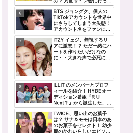
の？ 対面サイン会に行って
みたい！ ショケ、お見送り
BTS ジョングク、個人の
会、握手会・・・リリース
TikTokアカウントを世界中
イベントあれこれを紹介
にさらしてしまう大失態！
アカウント名をファンにい
じられてタジタジに
ITZY イェジ、無視するリ
アに激怒！？ ただ一緒にハ
ートを作りたいだけなの
に・・大きな声で必死にア
ピールする姿がかわいすぎ
る[動画]
ILLIT のメンバーとプロフ
ィールを紹介！ HYBEオー
ディション番組『R U
Next？』から誕生した、日
本人のイロハとモカを含む
TWICE、思い出のお菓子
5人組ガールズグループ！
は？ サナ＆モモは日本のあ
デビュー曲「Magnetic」が
のお菓子をセレクト！ 幼少
いきなりの大ヒット
期のかわいらしいエピソー