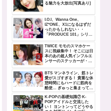
る魅力を大放出[写真あり]
I.O.I、Wanna One、
IZ*ONE、X1になるはずだ
ったかもしれない・・
「PRODUCE 101」シリー
ズの不正投票操作で脱落さ
せられた練習生12人の氏名
TWICE モモのスマホケー
が公表
スに視線集中！ そこには日
本のあの超人気インフルエ
ンサーのステッカーが・・
TWICEの大ファンを公言す
るその人物は大よろこび！
BTS マンネライン、筋トレ
まさに「成功したファン」
愛がスゴすぎる！ 貴重な休
だと話題沸騰
憩時間にもハードに筋肉を
酷使… ぎゅっと集まってお
互いの体に負荷をかけあう
K-POPの基礎知識⑦ K-
３人のトレーニング風景が
POPアイドルと交流した
かわいすぎるとファンくぎ
い！ ヨントンってどうやる
づけ