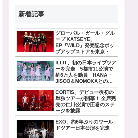
新着記事
グローバル・ガール・グル
ープ KATSEYE、
EP『WILD』発売記念ポッ
プアップストアを東京・原
宿で開催 限定グッズも登
ILLIT、初の日本ライブツア
場
ーを完走 5都市11公演で
約6万人を動員 HANA・
JISOO＆MOMOKAとのス
ペシャルコラボも実現
CORTIS、デビュー後初の
単独ツアーが開幕！ 全席完
売の仁川公演で圧巻のステ
ージを披露
EXO、約6年ぶりのワール
ドツアー日本公演を完走