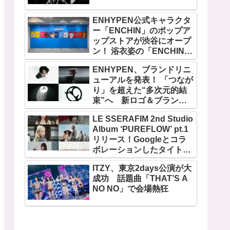
ENHYPEN公式キャラクタ
ー「ENCHIN」のポップア
ップストアが渋谷にオープ
ン！ 浴衣姿の「ENCHIN」
が登場
ENHYPEN、ブランドリニ
ューアルを発表！ 「つなが
り」を超えた“多次元的結
束”へ 新ロゴ＆ブランド
フィルム公開
LE SSERAFIM 2nd Studio
Album ‘PUREFLOW’ pt.1
リリース！Googleとコラ
ボレーションしたタイトル
曲「BOOMPALA」MVも公
ITZY、東京2days公演が大
開
成功 話題曲「THAT’S A
NO NO」で会場熱狂