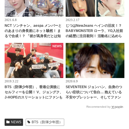
2021.6.8
2023.2.17
NCT ソンチャン、aespa メンバーと
じつはNewJeans ヘインの旧友！？
のあまりの身長差にネット騒然！ ま
BABYMONSTER ローラ、YG入社前
るで合成！？ 「彼が高身長だとは知
の経歴に注目殺到！ 活動名に込めら
ってたけど・・」 非現実的なスタイ
れた意味も明らかに
ルに一目ぼれする人続出
NEWS
2019.3.22
2020.6.9
BTS（防弾少年団）、香港公演後に
SEVENTEEN ジョンハン、自身のつ
セルフィーを公開！ V、ジョングク、
らい症状について告白… 抱えている
J-HOPEのスリーショットにファンも
不安やプレッシャー、そしてファン
メロメロ
やメンバーへの本音まで… ジョンハ
Recommended by
ンが語った素直な思いにファン涙
NEWS
BTS（防弾少年団）