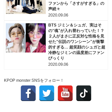
ファンから「さすがすぎる」の
声続々
2020.09.06
BTS ジミン＆シュガ、実はそ
の“魂”が入れ替わっていた！？
２人がまさに正反対な性格を見
せた“伝説のワンシーン”が衝撃
的すぎる… 超笑顔のシュガと超
冷静なジミンの温度差にファン
びっくり
2020.09.06
KPOP monster SNSをフォロー！