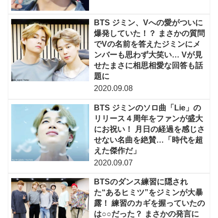
BTS ジミン、Vへの愛がついに
爆発していた！？ まさかの質問
でVの名前を答えたジミンにメ
ンバーも思わず大笑い… Vが見
せたまさに相思相愛な回答も話
題に
2020.09.08
BTS ジミンのソロ曲「Lie」の
リリース４周年をファンが盛大
にお祝い！ 月日の経過を感じさ
せない名曲を絶賛…「時代を超
えた傑作だ」
2020.09.07
BTSのダンス練習に隠され
た“あるヒミツ”をジミンが大暴
露！ 練習のカギを握っていたの
は○○だった？ まさかの発言に