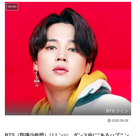
NEWS
BTS ジミン
2020.09.09
BTS（防弾少年団）ジミン
が、
ダンス中に“あるハプニン