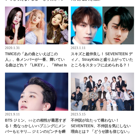
と見捨てられて… 口々にVをバカにし
てからかうメンバーたちの団結力＆V
のリアクションに爆笑
2020.1.31
2023.1.11
TWICEの「あの曲といえばこの
スキズと超仲良し！ SEVENTEEN デ
人」、各メンバーが一番、輝いてい
ィノ、StrayKidsと盛り上がっていた
る曲はどれ？ 「LIKEY」、「What Is
ところをスタッフに止められる？！
Love」、「Feel Special」・・
手を引っ張られて自分のグループの
元へ連行・・ かわいすぎる一部始終
に爆笑
2021.9.11
2023.5.15
BTS ジミン、○○との相性が最悪すぎ
不仲説が出たって構わない！
る！ 危なっかしいハプニングにメン
SEVENTEEN、不仲説を気にしない
バーもヒヤリ… ジミンのピンチを瞬
理由とは？ 「どうせ誰も信じない」
時に救うJ-HOPEのファインプレー＆
メンバーの固い絆がわかる一言にフ