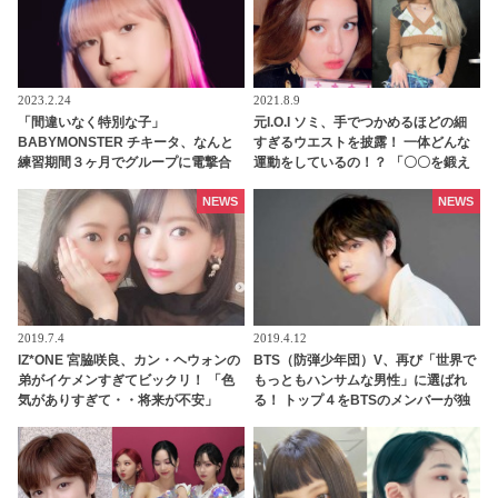
2023.2.24
2021.8.9
「間違いなく特別な子」
元I.O.I ソミ、手でつかめるほどの細
BABYMONSTER チキータ、なんと
すぎるウエストを披露！ 一体どんな
練習期間３ヶ月でグループに電撃合
運動をしているの！？ 「〇〇を鍛え
流していた！ BLACKPINK リサも太
ると・・」 気になるソミの運動法が
鼓判！ 圧巻の才能でYGエンタの重鎮
明らかに
NEWS
NEWS
を唸らせる
2019.7.4
2019.4.12
IZ*ONE 宮脇咲良、カン・ヘウォンの
BTS（防弾少年団）V、再び「世界で
弟がイケメンすぎてビックリ！ 「色
もっともハンサムな男性」に選ばれ
気がありすぎて・・将来が不安」
る！ トップ４をBTSのメンバーが独
占