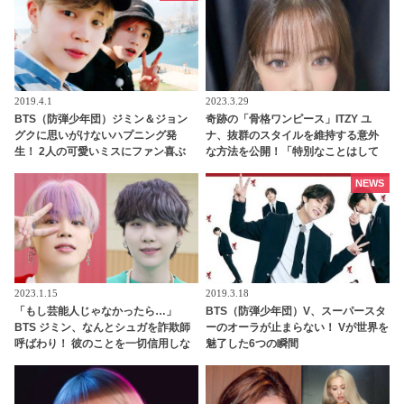
2019.4.1
2023.3.29
BTS（防弾少年団）ジミン＆ジョン
奇跡の「骨格ワンピース」ITZY ユ
グクに思いがけないハプニング発
ナ、抜群のスタイルを維持する意外
生！ 2人の可愛いミスにファン喜ぶ
な方法を公開！「特別なことはして
いません」なんと運動もサボり気
味？
NEWS
2023.1.15
2019.3.18
「もし芸能人じゃなかったら…」
BTS（防弾少年団）V、スーパースタ
BTS ジミン、なんとシュガを詐欺師
ーのオーラが止まらない！ Vが世界を
呼ばわり！ 彼のことを一切信用しな
魅了した6つの瞬間
いジミンの警戒心に爆笑… 芸能人に
ならなかったシュガの未来を自信た
っぷりに予言する様子が面白すぎる