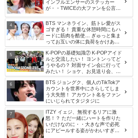
インフルエンサーのステッカー
が・・TWICEの大ファンを公言す
るその人物は大よろこび！ まさに
「成功したファン」だと話題沸騰
BTS マンネライン、筋トレ愛がス
ゴすぎる！ 貴重な休憩時間にもハ
ードに筋肉を酷使… ぎゅっと集ま
ってお互いの体に負荷をかけあう
３人のトレーニング風景がかわい
K-POPの基礎知識⑦ K-POPアイド
すぎるとファンくぎづけ
ルと交流したい！ ヨントンってど
うやるの？ 対面サイン会に行って
みたい！ ショケ、お見送り会、握
手会・・・リリースイベントあれ
BTS ジョングク、個人のTikTokア
これを紹介
カウントを世界中にさらしてしま
う大失態！ アカウント名をファン
にいじられてタジタジに
ITZY イェジ、無視するリアに激
怒！？ ただ一緒にハートを作りた
いだけなのに・・大きな声で必死
にアピールする姿がかわいすぎる
[動画]