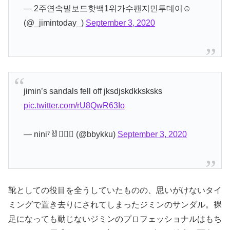
— 2주연속빌보드핫백1위가수팬지민투데이☺️
(@_jimintoday_)
September 3, 2020
jimin’s sandals fell off jksdjskdkksksks
pic.twitter.com/rU8QwR63Io
— nini⁷🐰🧚🏼‍♂️ (@bbykku)
September 3, 2020
靴としての役目を全うしていたものの、思いがけないタイ
ミングで置き去りにされてしまったジミンのサンダル。裸
足になっても動じないジミンのプロフェッショナルはもち