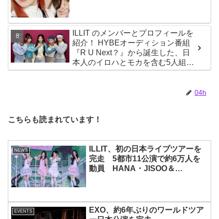
ILLIT のメンバーとプロフィールを
紹介！ HYBEオーディション番組
『R U Next？』から誕生した、日
本人のイロハとモカを含む5人組ガ
ールズグループ！ デビュー曲
「Magnetic」がいきなりの大ヒッ
ト
04h
こちらも読まれています！
ILLIT、初の日本ライブツアーを
NEWS
完走 5都市11公演で約6万人を
動員 HANA・JISOO＆
MOMOKAとのスペシャルコラボ
も実現
EXO、約6年ぶりのワールドツア
EVENTS