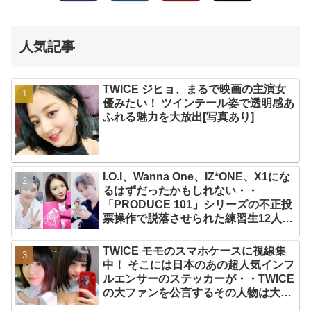
人気記事
TWICE ジヒョ、まるで映画の主演女
優みたい！ ツインテール姿で透明感あ
ふれる魅力を大放出[写真あり]
I.O.I、Wanna One、IZ*ONE、X1にな
るはずだったかもしれない・・
「PRODUCE 101」シリーズの不正投
票操作で脱落させられた練習生12人の
氏名が公表
TWICE モモのスマホケースに視線集
中！ そこには日本のあの超人気インフ
ルエンサーのステッカーが・・TWICE
の大ファンを公言するその人物は大よ
ろこび！ まさに「成功したファン」だ