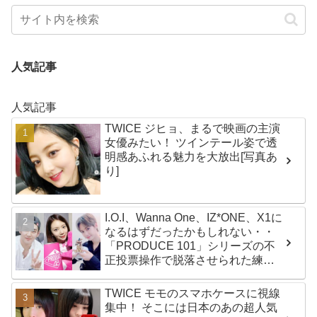
人気記事
人気記事
TWICE ジヒョ、まるで映画の主演
女優みたい！ ツインテール姿で透
明感あふれる魅力を大放出[写真あ
り]
I.O.I、Wanna One、IZ*ONE、X1に
なるはずだったかもしれない・・
「PRODUCE 101」シリーズの不
正投票操作で脱落させられた練習
生12人の氏名が公表
TWICE モモのスマホケースに視線
集中！ そこには日本のあの超人気