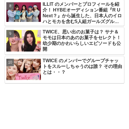
ILLIT のメンバーとプロフィールを紹
介！ HYBEオーディション番組『R U
Next？』から誕生した、日本人のイロ
ハとモカを含む5人組ガールズグルー
プ！ デビュー曲「Magnetic」がいき
TWICE、思い出のお菓子は？ サナ＆
なりの大ヒット
モモは日本のあのお菓子をセレクト！
幼少期のかわいらしいエピソードも公
開
TWICE のメンバーでグループチャッ
トをスルーしちゃうのは誰？ その理由
とは・・？