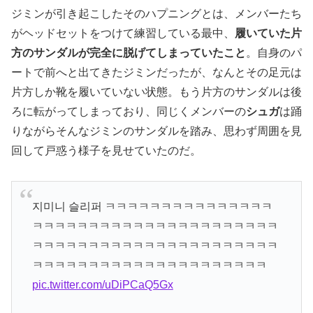
ジミンが引き起こしたそのハプニングとは、メンバーたち
がヘッドセットをつけて練習している最中、
履いていた片
方のサンダルが完全に脱げてしまっていたこと
。自身のパ
ートで前へと出てきたジミンだったが、なんとその足元は
片方しか靴を履いていない状態。もう片方のサンダルは後
ろに転がってしまっており、同じくメンバーの
シュガ
は踊
りながらそんなジミンのサンダルを踏み、思わず周囲を見
回して戸惑う様子を見せていたのだ。
지미니 슬리퍼 ㅋㅋㅋㅋㅋㅋㅋㅋㅋㅋㅋㅋㅋㅋㅋ
ㅋㅋㅋㅋㅋㅋㅋㅋㅋㅋㅋㅋㅋㅋㅋㅋㅋㅋㅋㅋㅋㅋ
ㅋㅋㅋㅋㅋㅋㅋㅋㅋㅋㅋㅋㅋㅋㅋㅋㅋㅋㅋㅋㅋㅋ
ㅋㅋㅋㅋㅋㅋㅋㅋㅋㅋㅋㅋㅋㅋㅋㅋㅋㅋㅋㅋㅋ
pic.twitter.com/uDiPCaQ5Gx