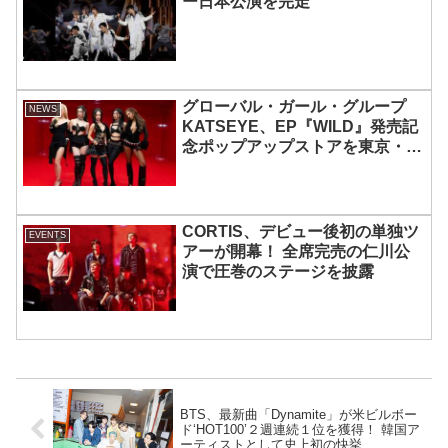
ー日本公演を完走
グローバル・ガール・グループ
NEWS
KATSEYE、EP『WILD』発売記
念ポップアップストアを東京・原
宿で開催 限定グッズも登場
CORTIS、デビュー後初の単独ツ
EVENTS
アーが開幕！ 全席完売の仁川公
演で圧巻のステージを披露
BTS、最新曲「Dynamite」が米ビルボー
ド‘HOT100’２週連続１位を獲得！ 韓国ア
ーティストとして史上初の快挙