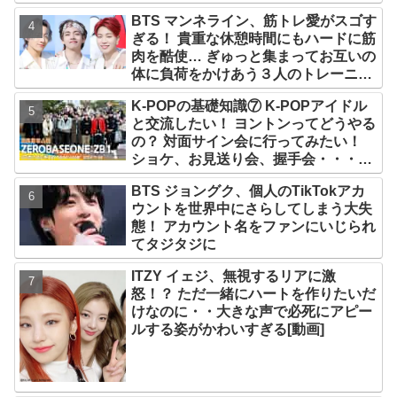
と話題沸騰
BTS マンネライン、筋トレ愛がスゴす
ぎる！ 貴重な休憩時間にもハードに筋
肉を酷使… ぎゅっと集まってお互いの
体に負荷をかけあう３人のトレーニン
グ風景がかわいすぎるとファンくぎづ
K-POPの基礎知識⑦ K-POPアイドル
け
と交流したい！ ヨントンってどうやる
の？ 対面サイン会に行ってみたい！
ショケ、お見送り会、握手会・・・リ
リースイベントあれこれを紹介
BTS ジョングク、個人のTikTokアカ
ウントを世界中にさらしてしまう大失
態！ アカウント名をファンにいじられ
てタジタジに
ITZY イェジ、無視するリアに激
怒！？ ただ一緒にハートを作りたいだ
けなのに・・大きな声で必死にアピー
ルする姿がかわいすぎる[動画]