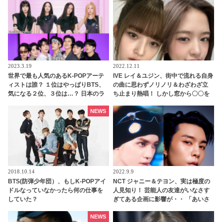
恒例となったジミンのアノ行動にフ
ァン感動
ァンびっくり
2023.3.19
2022.12.11
世界で最も人気のあるK-POPアーテ
IVE レイ＆ユジン、街中で流れる自身
ィストは誰？ １位はやっぱりBTS、
の曲に思わずノリノリ＆わざわざ立
気になる２位、３位は…？ 日本のラ
ち止まり熱唱！ しかし窓から〇〇を
ンキングにはKARA、少女時代もラ
感じて…？ ２人が取ったかわいらし
ンクイン！ 各国の個性あふれるデー
い反応にほっこり
NEWS
タに注目殺到
2018.10.14
2022.9.9
BTS(防弾少年団）、もしK-POPアイ
NCT ジャニー＆テヨン、実は極度の
ドルなっていなかったら何の仕事を
人見知り！ 芸能人の友達がいなさす
していた？
ぎてある企画に影響が・・ 「あいさ
つすら心臓が張り裂けそう」 想像以
上に低い社会性にびっくり
NEWS