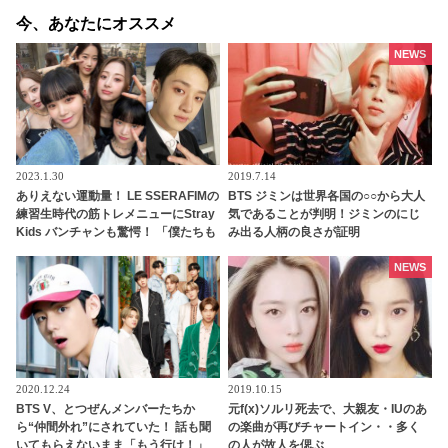
今、あなたにオススメ
NEWS
2023.1.30
2019.7.14
ありえない運動量！ LE SSERAFIMの
BTS ジミンは世界各国の○○から大人
練習生時代の筋トレメニューにStray
気であることが判明！ジミンのにじ
Kids バンチャンも驚愕！ 「僕たちも
み出る人柄の良さが証明
無理だと思います」
NEWS
2020.12.24
2019.10.15
BTS V、とつぜんメンバーたちか
元f(x)ソルリ死去で、大親友・IUのあ
ら“仲間外れ”にされていた！ 話も聞
の楽曲が再びチャートイン・・多く
いてもらえないまま「もう行け！」
の人が故人を偲ぶ