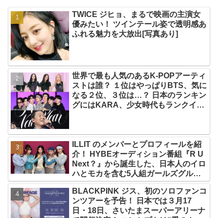
TWICE ジヒョ、まるで映画の主演女
優みたい！ ツインテール姿で透明感あ
ふれる魅力を大放出[写真あり]
世界で最も人気のあるK-POPアーティ
ストは誰？ １位はやっぱりBTS、気に
なる２位、３位は…？ 日本のランキン
グにはKARA、少女時代もランクイ
ン！ 各国の個性あふれるデータに注目
殺到
ILLIT のメンバーとプロフィールを紹
介！ HYBEオーディション番組『R U
Next？』から誕生した、日本人のイロ
ハとモカを含む5人組ガールズグルー
プ！ デビュー曲「Magnetic」がいき
BLACKPINK ジス、初のソロファンコ
なりの大ヒット
ンツアーを予告！ 日本では３月17
日・18日、さいたまスーパーアリーナ