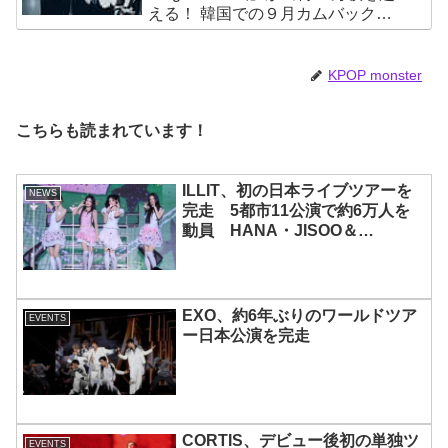
える！ 韓国での９月カムバックも
決定
KPOP monster
こちらも読まれています！
ILLIT、初の日本ライブツアーを
NEWS
完走 5都市11公演で約6万人を
動員 HANA・JISOO＆
MOMOKAとのスペシャルコラボ
も実現
EXO、約6年ぶりのワールドツア
EVENTS
ー日本公演を完走
CORTIS、デビュー後初の単独ツ
EVENTS