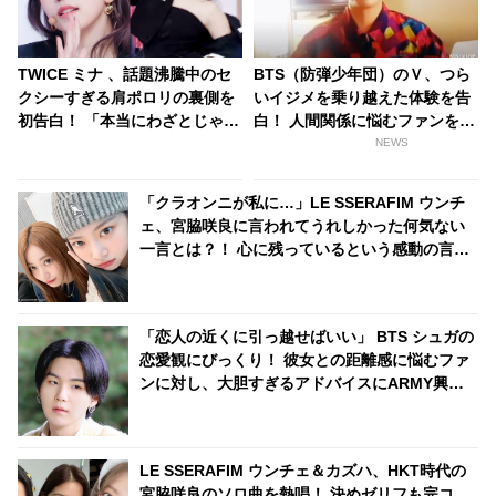
TWICE ミナ 、話題沸騰中のセ
BTS（防弾少年団）のＶ、つら
クシーすぎる肩ポロリの裏側を
いイジメを乗り越えた体験を告
初告白！ 「本当にわざとじゃな
白！ 人間関係に悩むファンを勇
いんです（笑）」・・ファンも
気づける
NEWS
気になるその真相とは？
「クラオンニが私に…」LE SSERAFIM ウンチ
ェ、宮脇咲良に言われてうれしかった何気ない
一言とは？！ 心に残っているという感動の言葉
とはいったい何？
「恋人の近くに引っ越せばいい」 BTS シュガの
恋愛観にびっくり！ 彼女との距離感に悩むファ
ンに対し、大胆すぎるアドバイスにARMY興味
津々「シュガはかわいい恋人になるね」
LE SSERAFIM ウンチェ＆カズハ、HKT時代の
宮脇咲良のソロ曲を熱唱！ 決めゼリフも完コ