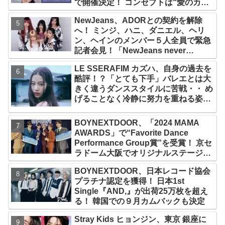
で開催決定！ コンセプトは“愛のカケ
ラ”！？ 14日には新アルバム
NewJeans、ADORとの契約を解除
『AMORTAGE』もリリース
へ！ ミンジ、ハニ、ダニエル、ヘリ
ン、ヘインのメンバー５人全員で緊急
記者会見！「NewJeans never
dies!」と微笑みの宣言！ ADOR側、
LE SSERAFIM カズハ、自身の過去を
2029年まで契約有効と主張
酷評！？「とても下手」バレエとは大
きく違うダンススタイルに苦戦・・ め
げることなく冷静に努力を重ねる姿に
称賛の声続々
BOYNEXTDOOR、「2024 MAMA
AWARDS」で“Favorite Dance
Performance Group賞”を受賞！ 京セ
ラドーム大阪でオリジナルステージパ
フォーマンス披露！ 卒業パーティーを
BOYNEXTDOOR、日本レコード協会
コンセプトにスーツで魅了【動画あ
プラチナ認定を獲得！ 日本1st
り】
Single『AND,』が出荷25万枚を超え
る！ 韓国での９月カムバックも決定
Stray Kids ヒョンジン、東京 銀座に