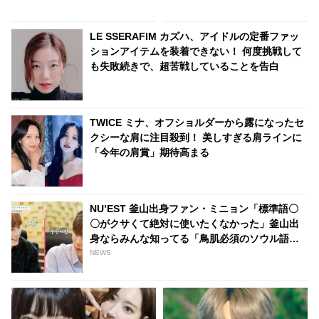
まるで姉妹のようなコミカルす
いなんてありえますか？」彼女
ぎるやりとりに「もっと共演し
の若さを実感させられる発言に
LE SSERAFIM カズハ、アイドルの定番ファッ
て」の声続々
驚き
ションアイテムを装着できない！ 何度挑戦して
も失敗続きで、超苦戦していることを告白
TWICE ミナ、オフショルダーから露になったセ
クシーな肩に注目殺到！ 美しすぎる肩ラインに
「今年の肩賞」期待高まる
NU’EST 釜山出身ファン・ミニョン「標準語〇
〇がクサくて絶対に使いたくなかった」釜山出
身ならみんな知ってる「鳥肌必須のソウル語」
とは？
NEWS