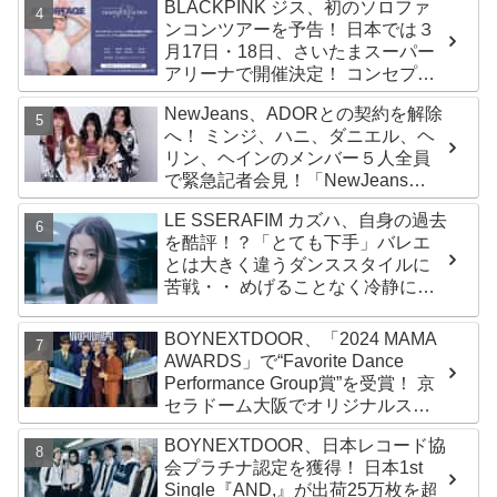
BLACKPINK ジス、初のソロファ
「Magnetic」がいきなりの大ヒッ
ンコンツアーを予告！ 日本では３
ト
月17日・18日、さいたまスーパー
アリーナで開催決定！ コンセプト
は“愛のカケラ”！？ 14日には新ア
NewJeans、ADORとの契約を解除
ルバム『AMORTAGE』もリリース
へ！ ミンジ、ハニ、ダニエル、ヘ
リン、ヘインのメンバー５人全員
で緊急記者会見！「NewJeans
never dies!」と微笑みの宣言！
LE SSERAFIM カズハ、自身の過去
ADOR側、2029年まで契約有効と
を酷評！？「とても下手」バレエ
主張
とは大きく違うダンススタイルに
苦戦・・ めげることなく冷静に努
力を重ねる姿に称賛の声続々
BOYNEXTDOOR、「2024 MAMA
AWARDS」で“Favorite Dance
Performance Group賞”を受賞！ 京
セラドーム大阪でオリジナルステ
ージパフォーマンス披露！ 卒業パ
BOYNEXTDOOR、日本レコード協
ーティーをコンセプトにスーツで
会プラチナ認定を獲得！ 日本1st
魅了【動画あり】
Single『AND,』が出荷25万枚を超