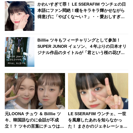
かわいすぎて罪！ LE SSERAFIM ウンチェの日
本語にファン悶絶！瞳をキラキラ輝かせながら
得意げに「やばくな〜い？」・・愛おしすぎる
その姿にくぎづけ
Billlie ツキもフィーチャリングとして参加！
SUPER JUNOR イェソン、４年ぶりの日本オリ
ジナル作品のタイトルが「君という桜の花びら
が僕の心に舞い降りた。」に決定！ ONE OK
ROCK「C.h.a.o.s.m.y.t.h.」のカバーも収録
元LOONA チュウ ＆ Billlie ツ
LE SSERAFIM ウンチェ、一世
キ、韓国語なのに会話が不成
を風靡したあれを知らなかっ
立！？ ツキの言葉にチュウは
た！ まさかのジェネレーション
「それって何？」とポカーン…
ギャップに衝撃「これを知らな