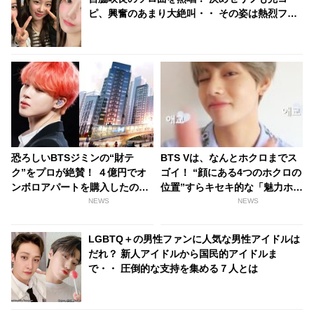
ピ、興奮のあまり大絶叫・・ その姿は熱烈ファ
ンそのもの！「この動画毎週見てる」
恐ろしいBTSジミンの“財テ
BTS Vは、なんとホクロまでス
ク”をプロが絶賛！ ４億円でオ
ゴイ！ “顔にある4つのホクロの
ンボロアパートを購入したのに
位置”すらキセキ的な「魅力ホク
はワケがあった！ 未来は『韓国
ロ」とは？
NEWS
NEWS
一のセレブタウン』の地主にな
るってホント？
LGBTQ＋の男性ファンに人気な男性アイドルは
だれ？ 新人アイドルから国民的アイドルま
で・・ 圧倒的な支持を集める７人とは