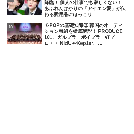
降臨！ 個人の仕事でも寂しくない！
あふれんばかりの「アイエン愛」が伝
わる愛用品にほっこり
K-POPの基礎知識③ 韓国のオーディ
ション番組を徹底解説！ PRODUCE
101、ガルプラ、ボイプラ、虹プ
ロ・・ NiziUやKep1er、
ZEROBASEONEら人気グループが
続々と誕生！ JO1やINI、ME:Iを生ん
だ日プまで一挙紹介