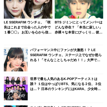
LE SSERAFIM ウンチェ、「咲
BTS ジミンにとってメンバーは
良はこれまで出会った人の中で
どんな存在？ 「本当に寂しい」
１番〇〇」 お互いを心から信頼
赤裸々な本音にびっくり… 彼が
し合う姿に感動… グループ最年
とつぜん不安になってしまった
長・最年少ペアの絆に注目
理由にも注目
パフォーマンス中にファンが大激怒！？ LE
SSERAFIM ウンチェ、ステージ上でなぜか怒ら
れる！「そんなことしちゃだめ！！」大声で叫
ばれた彼女の心境とは？
世界で最も人気のあるK-POPアーティストは
誰？ １位はやっぱりBTS、気になる２位、３位
は…？ 日本のランキングにはKARA、少女時代
もランクイン！ 各国の個性あふれるデータに注
目殺到