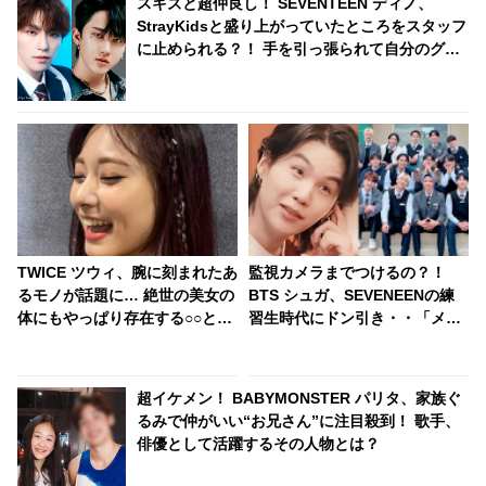
スキズと超仲良し！ SEVENTEEN ディノ、
StrayKidsと盛り上がっていたところをスタッフ
に止められる？！ 手を引っ張られて自分のグル
ープの元へ連行・・ かわいすぎる一部始終に爆
笑
TWICE ツウィ、腕に刻まれたあ
監視カメラまでつけるの？！
るモノが話題に… 絶世の美女の
BTS シュガ、SEVENEENの練
体にもやっぱり存在する○○と
習生時代にドン引き・・「メロ
は・・
ナ監獄」と呼ばれるプレディス
の教育方法が過酷すぎる
超イケメン！ BABYMONSTER パリタ、家族ぐ
るみで仲がいい“お兄さん”に注目殺到！ 歌手、
俳優として活躍するその人物とは？