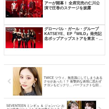
アーが開幕！ 全席完売の仁川公
演で圧巻のステージを披露
グローバル・ガール・グループ
NEWS
KATSEYE、EP『WILD』発売記
念ポップアップストアを東京・原
宿で開催 限定グッズも登場
TWICE ツウィ、無意識にしてしまうある
クセがあった！？ 衝撃的な表情に思わず
ナヨンもビックリ… パーフェクトな顔面
を持つ彼女の意外な悩みとは一
体・・・？[動画あり]
SEVENTEEN ミンギュ ＆ ジョンハン お