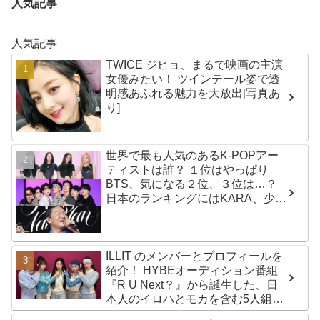
人気記事
人気記事
TWICE ジヒョ、まるで映画の主演
女優みたい！ ツインテール姿で透
明感あふれる魅力を大放出[写真あ
り]
世界で最も人気のあるK-POPアー
ティストは誰？ １位はやっぱり
BTS、気になる２位、３位は…？
日本のランキングにはKARA、少女
時代もランクイン！ 各国の個性あ
ふれるデータに注目殺到
ILLIT のメンバーとプロフィールを
紹介！ HYBEオーディション番組
『R U Next？』から誕生した、日
本人のイロハとモカを含む5人組ガ
ールズグループ！ デビュー曲