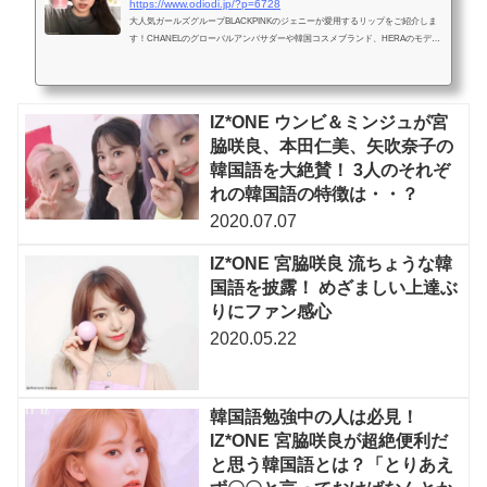
https://www.odiodi.jp/?p=6728
大人気ガールズグループBLACKPINKのジェニーが愛用するリップをご紹介しま
す！CHANELのグローバルアンバサダーや韓国コスメブランド、HERAのモデル
を務める彼女ですが、本記事ではSNSで個人的にシェアしたリップの...
IZ*ONE ウンビ＆ミンジュが宮
脇咲良、本田仁美、矢吹奈子の
韓国語を大絶賛！ 3人のそれぞ
れの韓国語の特徴は・・？
2020.07.07
IZ*ONE 宮脇咲良 流ちょうな韓
国語を披露！ めざましい上達ぶ
りにファン感心
2020.05.22
韓国語勉強中の人は必見！
IZ*ONE 宮脇咲良が超絶便利だ
と思う韓国語とは？「とりあえ