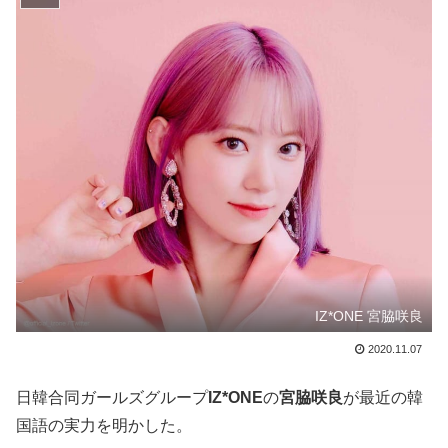
IZ*ONE 宮脇咲良
2020.11.07
日韓合同ガールズグループ
IZ*ONE
の
宮脇咲良
が最近の韓
国語の実力を明かした。