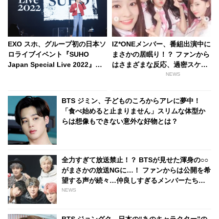
EXO スホ、グループ初の日本ソ
IZ*ONEメンバー、番組出演中に
ロライブイベント『SUHO
まさかの居眠り！？ ファンから
Japan Special Live 2022』を
はさまざまな反応、過密スケジ
開催！ EXOメドレーもひとりで
ュールを心配する声も
NEWS
歌い上げる！ ３年ぶりの再会に
ファン歓喜
BTS ジミン、子どものころからアレに夢中！
「食べ始めると止まりません」スリムな体型か
らは想像もできない意外な好物とは？
全力すぎて放送禁止！？ BTSが見せた渾身の○○
がまさかの放送NGに…！ ファンからは公開を希
望する声が続々…仲良しすぎるメンバーたちの
おふざけにほっこり
NEWS
BTS ジョングク、日本の“あのキャラクター”の