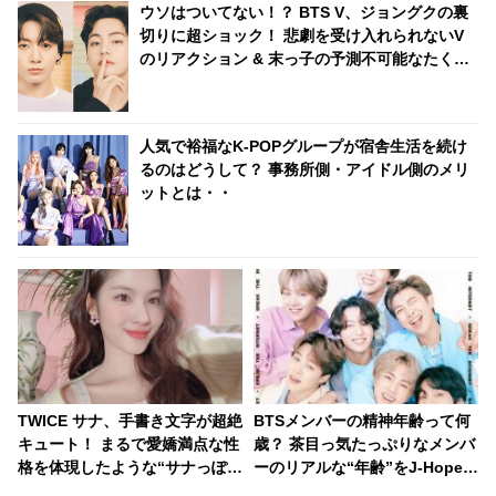
ウソはついてない！？ BTS V、ジョングクの裏
切りに超ショック！ 悲劇を受け入れられないV
のリアクション & 末っ子の予測不可能なたくら
みに爆笑
人気で裕福なK-POPグループが宿舎生活を続け
るのはどうして？ 事務所側・アイドル側のメリ
ットとは・・
TWICE サナ、手書き文字が超絶
BTSメンバーの精神年齢って何
キュート！ まるで愛嬌満点な性
歳？ 茶目っ気たっぷりなメンバ
格を体現したような“サナっぽ
ーのリアルな“年齢”をJ-Hopeが
い”字体に注目[動画]
明かす