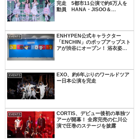
完走 5都市11公演で約6万人を
動員 HANA・JISOO＆
MOMOKAとのスペシャルコラボ
も実現
ENHYPEN公式キャラクター
EVENTS
「ENCHIN」のポップアップスト
アが渋谷にオープン！ 浴衣姿の
「ENCHIN」が登場
EXO、約6年ぶりのワールドツア
EVENTS
ー日本公演を完走
CORTIS、デビュー後初の単独ツ
EVENTS
アーが開幕！ 全席完売の仁川公
演で圧巻のステージを披露