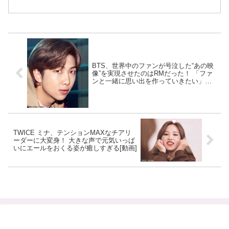
BTS、世界中のファンが号泣した“あの映
像”を実現させたのはRMだった！ 「ファ
ンと一緒に思い出を作っていきたい」と
いう強い思いが現実に・・ 知られざるビ
ハインドストーリーに驚き ＆ 感動
TWICE ミナ、テンションMAXなチアリ
ーダーに大変身！ 大きな声で元気いっぱ
いにエールをおくる姿が癒しすぎる[動画]