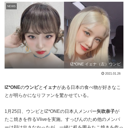
NEWS
IZ*ONE イェナ（左）ウンビ
2021.01.26
IZ*ONE
の
ウンビ
と
イェナ
がある日本の食べ物が好きなこ
とが明らかになりファンを驚かせている。
1月25日、ウンビとIZ*ONEの日本人メンバー
矢吹奈子
が
たこ焼きを作るVliveを実施。すっぴんのため他のメンバ
ーは顔は出さなかったが、一緒に机を囲みたこ焼きを作っ