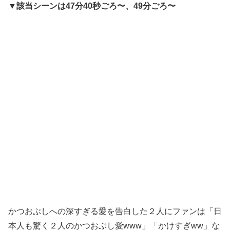
▼該当シーンは47分40秒ごろ〜、49分ごろ〜
かつおぶしへの深すぎる愛を告白した２人にファンは「日
本人も驚く２人のかつおぶし愛www」「かけすぎww」な