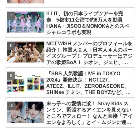
ILLIT、初の日本ライブツアーを完
走 5都市11公演で約6万人を動員
HANA・JISOO＆MOMOKAとのスペ
シャルコラボも実現
NCT WISH メンバーのプロフィールを
紹介！ 韓国人２人＋日本人４人のボー
イズグループ！ プロデューサーはアジ
アの歌姫BoA！ シオン、ジェヒ、リ
ク、ユウシ、リョウ、サクヤの魅力を
『SBS 人気歌謡 LIVE in TOKYO
徹底解説
2024』開催決定！ NCT127、
ATEEZ、ILLIT、ZEROBASEONE、
SHINee テミン、THE BOYZなど、豪
華アーティスト出演決定！ 10月12
末っ子への愛情に涙！ Stray Kids ス
日・13日、さいたまスーパーアリーナ
ンミン、緊張するアイエンを見えない
にて
ところでフォロー！ なんと直接「アイ
エンをよろしく」とイ・ムジンに連
絡… 愛にあふれたエピソードにファン
感動