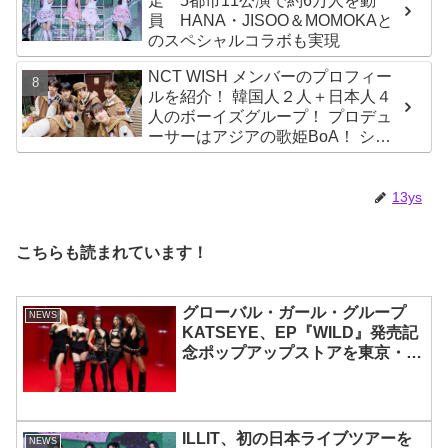
走 5都市11公演で約6万人を動
員 HANA・JISOO＆MOMOKAと
のスペシャルコラボも実現
NCT WISH メンバーのプロフィー
ルを紹介！ 韓国人２人＋日本人４
人のボーイズグループ！ プロデュ
ーサーはアジアの歌姫BoA！ シオ
ン、ジェヒ、リク、ユウシ、リョ
ウ、サクヤの魅力を徹底解説
13ys
こちらも読まれています！
グローバル・ガール・グループ
NEWS
KATSEYE、EP『WILD』発売記
念ポップアップストアを東京・原
宿で開催 限定グッズも登場
ILLIT、初の日本ライブツアーを
NEWS