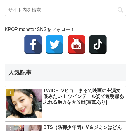
KPOP monster SNSをフォロー！
人気記事
TWICE ジヒョ、まるで映画の主演女
優みたい！ ツインテール姿で透明感あ
ふれる魅力を大放出[写真あり]
BTS（防弾少年団）V＆ジミンはどん