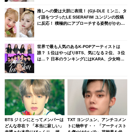
推しへの愛は大胆に表現！ (G)I-DLE ミンニ、タ
イ語をつづったLE SSERAFIM ユンジンの投稿
に反応！ 積極的にアプローチする姿勢がかわい
らしい
世界で最も人気のあるK-POPアーティストは
誰？ １位はやっぱりBTS、気になる２位、３位
は…？ 日本のランキングにはKARA、少女時代
もランクイン！ 各国の個性あふれるデータに注
目殺到
BTS ジミンにとってメンバーは
TXT ヨンジュン、アンチコメン
どんな存在？ 「本当に寂しい」
トに物申す・・ 「アーティスト
赤裸々な本音にびっくり… 彼が
を傷つけないで」 芸能界を代表