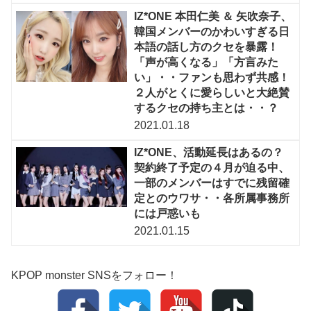
IZ*ONE 本田仁美 ＆ 矢吹奈子、
韓国メンバーのかわいすぎる日
本語の話し方のクセを暴露！
「声が高くなる」「方言みた
い」・・ファンも思わず共感！
２人がとくに愛らしいと大絶賛
するクセの持ち主とは・・？
2021.01.18
IZ*ONE、活動延長はあるの？
契約終了予定の４月が迫る中、
一部のメンバーはすでに残留確
定とのウワサ・・各所属事務所
には戸惑いも
2021.01.15
KPOP monster SNSをフォロー！