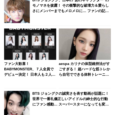
モノマネを披露！ その衝撃的な破壊力＆愛らし
さにメンバーまでもメロメロに… ファンの記憶
に一生残ることとなったジョングクのまさかの
モノマネとは
ファン大歓喜！
aespa カリナの体型維持法がす
BABYMONSTER、７人全員で
ごすぎる！ 超ハードな筋トレか
デビュー決定！ 日本人も２人所
ら自宅でできる体幹トレーニン
属・・ 今秋までにデビューを予
グまで！ パーフェクトボディの
定
裏に隠された想像を超える努力
に称賛の声続出
BTS ジョングクの誠実さを表す動画が話題に！
世界で一番礼儀正しいアイドルの紳士的な行動
にファン感動… スーパースターになっても変わ
らない彼のやさしさとは・・