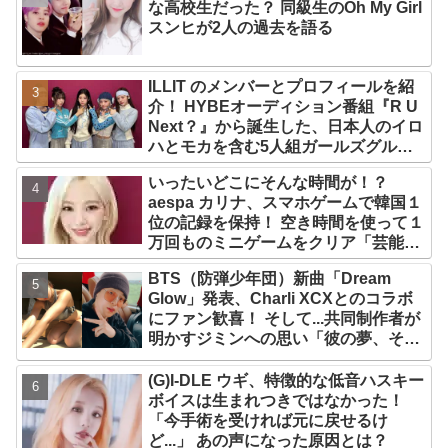
な高校生だった？ 同級生のOh My Girl
スンヒが2人の過去を語る
ILLIT のメンバーとプロフィールを紹
介！ HYBEオーディション番組『R U
Next？』から誕生した、日本人のイロ
ハとモカを含む5人組ガールズグルー
プ！ デビュー曲「Magnetic」がいき
いったいどこにそんな時間が！？
なりの大ヒット
aespa カリナ、スマホゲームで韓国１
位の記録を保持！ 空き時間を使って１
万回ものミニゲームをクリア「芸能人
たちが時間がないと言っているのは全
BTS（防弾少年団）新曲「Dream
部嘘」
Glow」発表、Charli XCXとのコラボ
にファン歓喜！ そして...共同制作者が
明かすジミンへの思い「彼の夢、そし
て彼の絶望から生まれた歌」
(G)I-DLE ウギ、特徴的な低音ハスキー
ボイスは生まれつきではなかった！
「今手術を受ければ元に戻せるけ
ど...」 あの声になった原因とは？