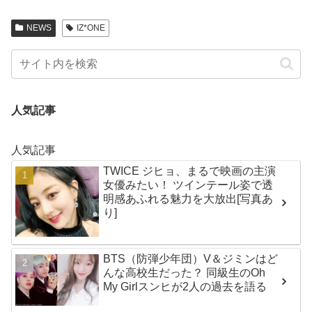
NEWS
IZ*ONE
人気記事
人気記事
TWICE ジヒョ、まるで映画の主演
女優みたい！ ツインテール姿で透
明感あふれる魅力を大放出[写真あ
り]
BTS（防弾少年団）V＆ジミンはど
んな高校生だった？ 同級生のOh
My Girlスンヒが2人の過去を語る