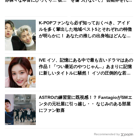
とつぜん不安になってしまった
した正義感あふれる発言に称賛
理由にも注目
の声
K-POPファンなら必ず知っておくべき、アイド
ルを多く輩出した地域ベスト5とそれぞれの特徴
が明らかに！ あなたの推しの出身地はどんなと
ころ？
IVE イソ、記憶にある中で最も古いドラマはあの
作品！「つい最近のやつじゃん..」あまりに記憶
に新しいタイトルに騒然！ イソの圧倒的な若さ
を証明する回答に驚きの声
ASTROの練習室に既視感！？ FantagioがSMエ
ンタの元社屋に引っ越し・・ なじみのある部屋
にファン歓喜
Recommended by