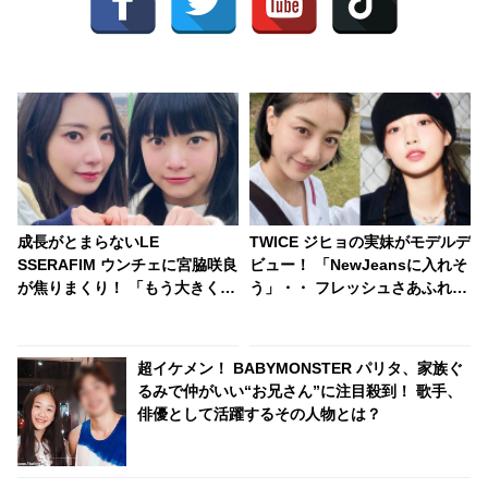
成長がとまらないLE
TWICE ジヒョの実妹がモデルデ
SSERAFIM ウンチェに宮脇咲良
ビュー！ 「NewJeansに入れそ
が焦りまくり！ 「もう大きくな
う」・・ フレッシュさあふれる
らないで」と切実にお願い
華やかなビジュアルに視線くぎ
付け
超イケメン！ BABYMONSTER パリタ、家族ぐ
るみで仲がいい“お兄さん”に注目殺到！ 歌手、
俳優として活躍するその人物とは？