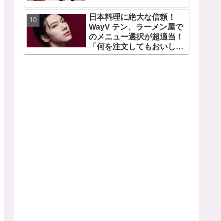
日本料理に絶大な信頼！
WayV テン、ラーメン屋で
のメニュー選択が超適当！
「何を注文してもおいしい
から・・」日本の食べ物に
関する持論を明かす