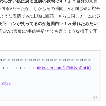
わらかい桃は腐る直前の状態です！」
と自身の意見
切るVだったが、しかしその瞬間、Vと同じ硬い桃チ
ような表情でVの主張に困惑。さらに同じチームの
ジ
ビヒョンが笑ってるのが超面白い！w 呆れたみたい
く語るVの言葉に“半信半疑”とでも言うような様子で耳
ㅋㅋㅋㅋㅋㅋㅋㅋㅋㅋㅋㅋㅋㅋㅋㅋㅋㅋㅋㅋㅋㅋㅋ
ㅋㅋㅋㅋㅋㅋㅋㅋㅋ
pic.twitter.com/H7NUvhEbUC
, 2021