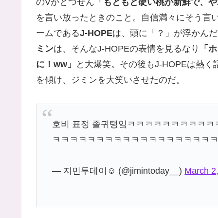
のVがとつぜん
「もともと硬い桃が新鮮で、や
を言い放ったときのこと。自信満々にそう言い
ームである
J-HOPE
は、頭に「？」が浮かんだ
ミン
は、そんなJ-HOPEの表情を見るなり
「ホ
に！ww」
と大爆笑。その後もJ-HOPEは熱
を傾け、ジミンを大笑いさせたのだ。
호비 표정 졸귀탱잌ㅋㅋㅋㅋㅋㅋㅋㅋㅋ
ㅋㅋㅋㅋㅋㅋㅋㅋㅋㅋㅋㅋㅋㅋㅋㅋㅋㅋ
— 지민투데이☺️ (@jimintoday__)
March 2