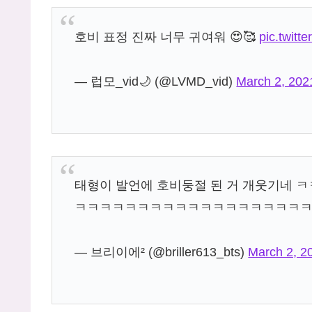
호비 표정 진짜 너무 귀여워 😍🥰
pic.twitt
— 럽모_vid🌙 (@LVMD_vid)
March 2, 202
태형이 발언에 호비둥절 된 거 개웃기
ㅋㅋㅋㅋㅋㅋㅋㅋㅋㅋㅋㅋㅋㅋㅋㅋㅋㅋ
— 브리이에² (@briller613_bts)
March 2, 2