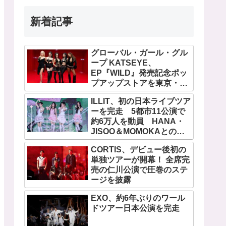
新着記事
グローバル・ガール・グル
ープ KATSEYE、
EP『WILD』発売記念ポッ
プアップストアを東京・原
宿で開催 限定グッズも登
ILLIT、初の日本ライブツア
場
ーを完走 5都市11公演で
約6万人を動員 HANA・
JISOO＆MOMOKAとのス
ペシャルコラボも実現
CORTIS、デビュー後初の
単独ツアーが開幕！ 全席完
売の仁川公演で圧巻のステ
ージを披露
EXO、約6年ぶりのワール
ドツアー日本公演を完走