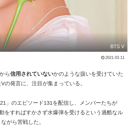
BTS V
2021.03.11
から
信用されていない
かのような扱いを受けていた
たVの発言に、注目が集まっている。
 2021」のエピソード131を配信し、メンバーたちが
言動をすればすかさず水爆弾を受けるという過酷なル
りながら苦戦した。