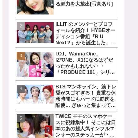
る魅力を大放出[写真あり]
ILLIT のメンバーとプロフ
ィールを紹介！ HYBEオー
ディション番組『R U
Next？』から誕生した、日
本人のイロハとモカを含む
I.O.I、Wanna One、
5人組ガールズグループ！
IZ*ONE、X1になるはずだ
デビュー曲「Magnetic」が
ったかもしれない・・
いきなりの大ヒット
「PRODUCE 101」シリー
ズの不正投票操作で脱落さ
せられた練習生12人の氏名
BTS マンネライン、筋トレ
が公表
愛がスゴすぎる！ 貴重な休
憩時間にもハードに筋肉を
酷使… ぎゅっと集まってお
互いの体に負荷をかけあう
TWICE モモのスマホケー
３人のトレーニング風景が
スに視線集中！ そこには日
かわいすぎるとファンくぎ
本のあの超人気インフルエ
づけ
ンサーのステッカーが・・