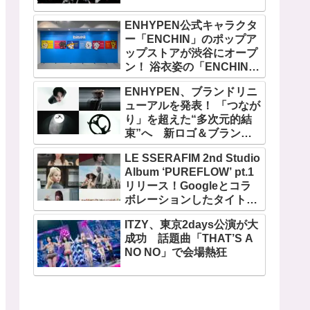
ENHYPEN公式キャラクタ
ー「ENCHIN」のポップア
ップストアが渋谷にオープ
ン！ 浴衣姿の「ENCHIN」
が登場
ENHYPEN、ブランドリニ
ューアルを発表！ 「つなが
り」を超えた“多次元的結
束”へ 新ロゴ＆ブランド
フィルム公開
LE SSERAFIM 2nd Studio
Album ‘PUREFLOW’ pt.1
リリース！Googleとコラ
ボレーションしたタイトル
曲「BOOMPALA」MVも公
ITZY、東京2days公演が大
開
成功 話題曲「THAT’S A
NO NO」で会場熱狂