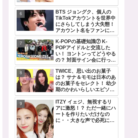
TWICEの大ファンを公言す
るその人物は大よろこび！
BTS ジョングク、個人の
まさに「成功したファン」
TikTokアカウントを世界中
だと話題沸騰
にさらしてしまう大失態！
アカウント名をファンにい
じられてタジタジに
K-POPの基礎知識⑦ K-
POPアイドルと交流した
い！ ヨントンってどうやる
の？ 対面サイン会に行って
みたい！ ショケ、お見送り
TWICE、思い出のお菓子
会、握手会・・・リリース
は？ サナ＆モモは日本のあ
イベントあれこれを紹介
のお菓子をセレクト！ 幼少
期のかわいらしいエピソー
ドも公開
ITZY イェジ、無視するリ
アに激怒！？ ただ一緒にハ
ートを作りたいだけなの
に・・大きな声で必死にア
ピールする姿がかわいすぎ
る[動画]