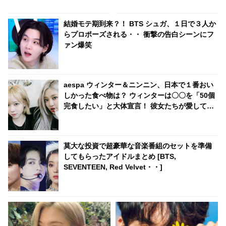
ムを撮るファンも・・ スターの
オーラを放つ彼に大注目
結婚モテ期到来？！ BTS シュガ、１日で３人か
らプロポーズされる・・ 衝撃の告白シーンにフ
ァン爆笑
aespa ウィンター＆ニンニン、日本で１番おい
しかった食べ物は？ ウィンターは〇〇を「50個
完食したい」と大体宣言！ 彼女たちが愛してや
まない日本食とは？
莫大な投資で超豪華な音楽番組のセットを準備
してもらったアイドルまとめ [BTS,
SEVENTEEN, Red Velvet・・]