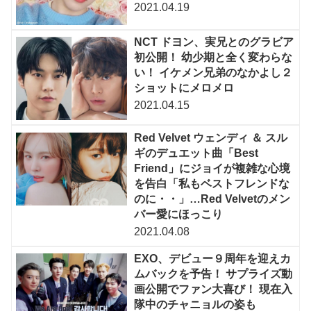
2021.04.19
NCT ドヨン、実兄とのグラビア
初公開！ 幼少期と全く変わらな
い！ イケメン兄弟のなかよし２
ショットにメロメロ
2021.04.15
Red Velvet ウェンディ ＆ スル
ギのデュエット曲「Best
Friend」にジョイが複雑な心境
を告白「私もベストフレンドな
のに・・」…Red Velvetのメン
バー愛にほっこり
2021.04.08
EXO、デビュー９周年を迎えカ
ムバックを予告！ サプライズ動
画公開でファン大喜び！ 現在入
隊中のチャニョルの姿も