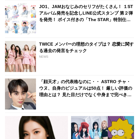
にサナも胸キュン
JO1、JAMおなじみのセリフがたくさん！ １ST
アルバム発売を記念しLINE公式スタンプ 第２弾
を発売！ ボイス付きの「The STAR」特別仕様
に
TWICE メンバーの理想のタイプは？ 恋愛に関す
る過去の発言をチェック
NEWS
「顔天才」の代表格なのに・・ ASTRO チャ・
ウヌ、自身のビジュアルは50点！ 厳しい評価の
理由とは？ 見た目だけでなく中身まで完ぺき！
成熟した価値観を告白