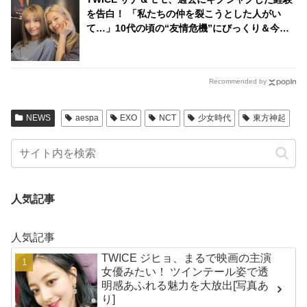
を告白！ 「私たちの仲を裂こうとした人がい
て…」10代の頃の“友情危機”にびっくり＆今も
続く絆ストーリーに感動
Recommended by
NEWS
aespa
EXO
NCT
少女時代
東方神起
人気記事
人気記事
TWICE ジヒョ、まるで映画の主演
女優みたい！ ツインテール姿で透
明感あふれる魅力を大放出[写真あ
り]