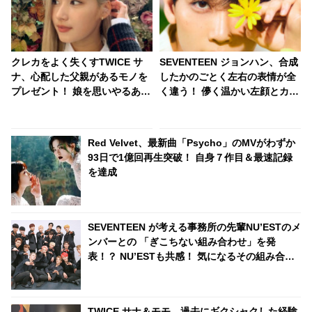
クレカをよく失くすTWICE サ
SEVENTEEN ジョンハン、合成
ナ、心配した父親があるモノを
したかのごとく左右の表情が全
プレゼント！ 娘を思いやるあた
く違う！ 儚く温かい左顔とカリ
たかい行動にほっこり
スマあふれる冷たい右顔・・ 天
使と悪魔が共存した「魅惑の表
情」に衝撃
Red Velvet、最新曲「Psycho」のMVがわずか
93日で1億回再生突破！ 自身７作目＆最速記録
を達成
SEVENTEEN が考える事務所の先輩NU’ESTのメ
ンバーとの 「ぎこちない組み合わせ」を発
表！？ NU’ESTも共感！ 気になるその組み合わ
せと実態は・・・
TWICE サナ＆モモ、過去にギクシャクした経験