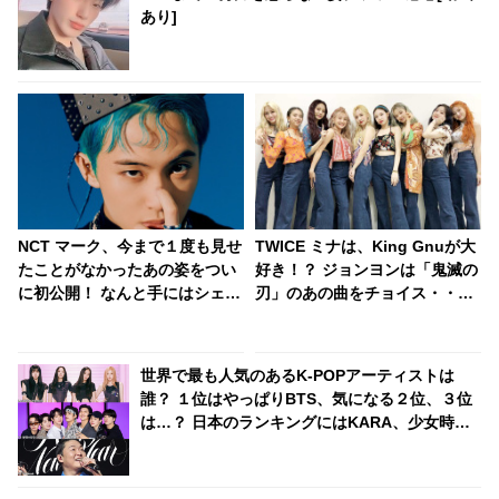
あり]
NCT マーク、今まで１度も見せ
TWICE ミナは、King Gnuが大
たことがなかったあの姿をつい
好き！？ ジョンヨンは「鬼滅の
に初公開！ なんと手にはシェー
刃」のあの曲をチョイス・・メ
バー！ アイドルのそんな姿見て
ンバーがおすすめの曲をシェア
もいいの・・？ 貴重すぎるシー
ンに歓喜
世界で最も人気のあるK-POPアーティストは
誰？ １位はやっぱりBTS、気になる２位、３位
は…？ 日本のランキングにはKARA、少女時代
もランクイン！ 各国の個性あふれるデータに注
目殺到