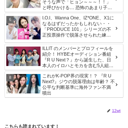
そうな声で「ヒョン～～～！！」
と呼びかける… 恐怖のあまり子供
のように駆け出す姿がかわいい
I.O.I、Wanna One、IZ*ONE、X1に
なるはずだったかもしれない・・
「PRODUCE 101」シリーズの不
正投票操作で脱落させられた練習
生12人の氏名が公表
ILLIT のメンバーとプロフィールを
紹介！ HYBEオーディション番組
『R U Next？』から誕生した、日
本人のイロハとモカを含む5人組ガ
ールズグループ！ デビュー曲
これがK-POP界の現実！？ 『R U
「Magnetic」がいきなりの大ヒッ
Next?』ジウの脱落理由は年齢？ 不
ト
公平な判断基準に海外ファン不満
噴出
12wt
こちらも読まれています！