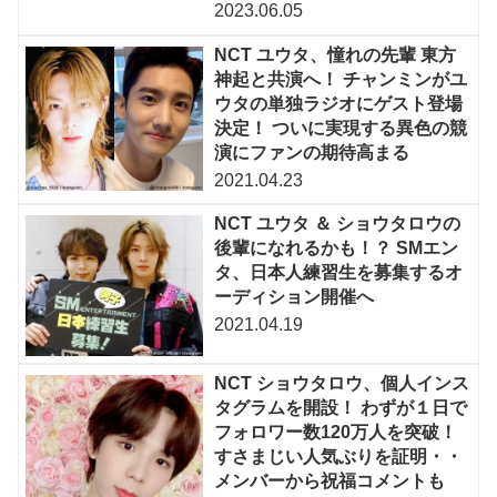
2023.06.05
NCT ユウタ、憧れの先輩 東方
神起と共演へ！ チャンミンがユ
ウタの単独ラジオにゲスト登場
決定！ ついに実現する異色の競
演にファンの期待高まる
2021.04.23
NCT ユウタ ＆ ショウタロウの
後輩になれるかも！？ SMエン
タ、日本人練習生を募集するオ
ーディション開催へ
2021.04.19
NCT ショウタロウ、個人インス
タグラムを開設！ わずが１日で
フォロワー数120万人を突破！
すさまじい人気ぶりを証明・・
メンバーから祝福コメントも