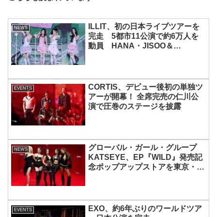
ILLIT、初の日本ライブツアーを
NEWS
完走 5都市11公演で約6万人を
動員 HANA・JISOO＆
MOMOKAとのスペシャルコラボ
も実現
CORTIS、デビュー後初の単独ツ
EVENTS
アーが開幕！ 全席完売の仁川公
演で圧巻のステージを披露
グローバル・ガール・グループ
NEWS
KATSEYE、EP『WILD』発売記
念ポップアップストアを東京・原
宿で開催 限定グッズも登場
EXO、約6年ぶりのワールドツア
EVENTS