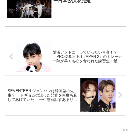
ー日本公演を完走
飯沼アントニーっていったい何者！？
「PRODUCE 101 JAPAN 2」のトレーナ
ー陣が早くも心を奪われた練習生・飯沼
のカリスマがすさまじすぎる… 見る人を
一瞬にして魅了してしまう彼にトレーナ
ーが贈った称賛とは
SEVENTEEN ジョンハンは韓国語の先
生？！ ドギョムの誤った発音を何度も直
してあげていた！ 一生懸命話すあまり発
音を間違えまくるドギョムと、ひとつず
つ丁寧に修正してあげるジョンハン・・
突然始まった国語教室にビックリ