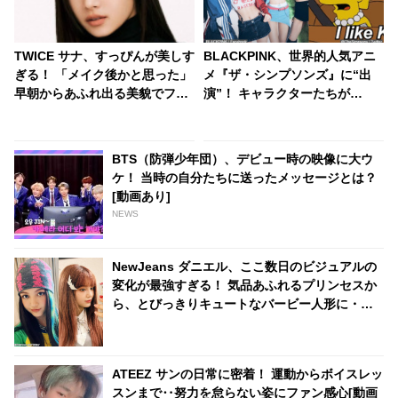
TWICE サナ、すっぴんが美しす
BLACKPINK、世界的人気アニ
ぎる！ 「メイク後かと思った」
メ『ザ・シンプソンズ』に“出
早朝からあふれ出る美貌でファ
演”！ キャラクターたちが
ンをトリコに
「Lovesick Girls」を大熱唱！
過去にはBTSも同番組に“来店”
BTS（防弾少年団）、デビュー時の映像に大ウ
ケ！ 当時の自分たちに送ったメッセージとは？
[動画あり]
NEWS
NewJeans ダニエル、ここ数日のビジュアルの
変化が最強すぎる！ 気品あふれるプリンセスか
ら、とびっきりキュートなバービー人形に・・
変幻自在の美貌にうっとり
ATEEZ サンの日常に密着！ 運動からボイスレッ
スンまで‥努力を怠らない姿にファン感心[動画