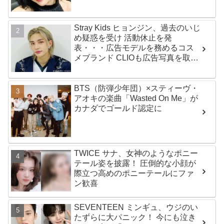
Stray Kids ヒョンジン、過去のいじ
め疑惑を受け 活動休止を発
表・・・広告モデルを務めるコス
メブランド CLIOも広告写真を取り
下げ
BTS（防弾少年団）×スティーヴ・
アオキの楽曲「Wasted On Me」が
カナダでゴールド認定に
TWICE サナ、女神のようなポニー
テール姿を披露！ 圧倒的な小顔が
際立つ高めのポニーテールにファ
ン歓喜
SEVENTEEN ミンギュ、ウジのい
たずらに大パニック！ 今にも泣き