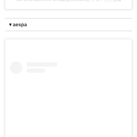
▼aespa