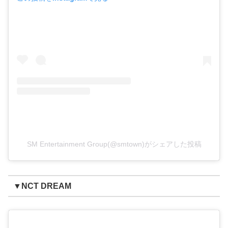
SM Entertainment Group(@smtown)がシェアした投稿
▼NCT DREAM