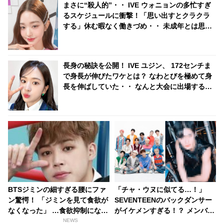
まさに“殺人的”・・ IVE ウォニョンの多忙すぎ
るスケジュールに衝撃！「思い出すとクラクラ
する」休む暇なく働きづめ・・ 未成年とは思え
ぬ仕事ぶりにビックリ
長身の秘訣を公開！ IVE ユジン、 172センチま
で身長が伸びたワケとは？ なわとびを極めて身
長を伸ばしていた・・ なんと大会に出場するほ
どの実力！ 説得力抜群の主張に納得の声続々
BTSジミンの細すぎる腰にファ
「チャ・ウヌに似てる…！」
ン驚愕！ 「ジミンを見て食欲が
SEVENTEENのバックダンサー
なくなった」 …食欲抑制になる
がイケメンすぎる！？ メンバー
ほど細いジミンの姿とは・・
そっちのけでダンサーのチッケ
NEWS