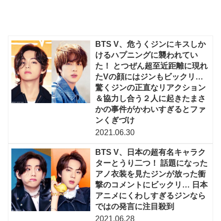
BTS V、危うくジンにキスしか
けるハプニングに襲われてい
た！ とつぜん超至近距離に現れ
たVの顔にはジンもビックリ…
驚くジンの正直なリアクション
＆協力し合う２人に起きたまさ
かの事件がかわいすぎるとファ
ンくぎづけ
2021.06.30
BTS V、日本の超有名キャラク
ターとうり二つ！ 話題になった
アノ衣装を見たジンが放った衝
撃のコメントにビックリ… 日本
アニメにくわしすぎるジンなら
ではの発言に注目殺到
2021.06.28