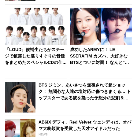
『LOUD』候補生たちがステー
成功したARMYに！ LE
ジで披露した選りすぐりの音源
SSERAFIM カズハ、大好きな
をまとめたスペシャルCDの仕
BTSとついに対面！ なんと“推
様・形態が発表！ 豪華特典を準
し”のジミンと一緒にダンス・・
備・・ 12月15日（水）にリリ
ずっと憧れていた人とのコラボ
ースへ
実現にうれしさ爆発
BTS ジミン、あいさつを無視されて超ショッ
ク！ 無関心な人達の塩対応に傷つきまくる… ト
ップスターである彼を襲った予想外の悲劇＆彼
の切ない本音にファンも涙「抱きしめてあげた
い」
AB6IX デフィ、Red Velvet ウェンディは、オバ
マ大統領賞を受賞した天才アイドルだった
NEWS