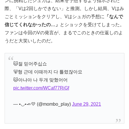
ンに挑戦したシュガは、結果を予想するよう指示された
際、「Vは2回しかできない」と推測。しかし結局、Vはみ
ごとミッションをクリアし、Vはシュガの予想に
「なんで
信じてくれなかったの…」
とショックを受けてしまった。
ファンは今回のVの発言が、まるでこのときの仕返しのよ
うだと大笑いしたのだ。
🐱절 믿어주십쇼
🐻형 근데 이때까지 다 틀렸잖아요
🐱아냐아 나 두개 맞혔어어
pic.twitter.com/WCaf77RiGf
— •◡•🧈💛 (@mombo_play)
June 29, 2021