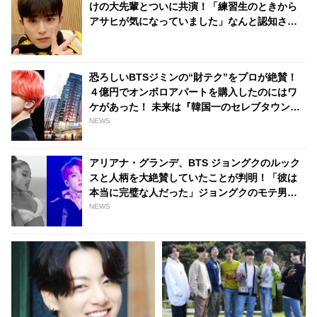
けの大先輩とついに共演！「練習生のときから
アサヒが気になっていました」なんと認知され
ていた！ 彼のサクセスストーリーに注目殺到
恐ろしいBTSジミンの“財テク”をプロが絶賛！
４億円でオンボロアパートを購入したのにはワ
ケがあった！ 未来は『韓国一のセレブタウン』
の地主になるってホント？
NEWS
アリアナ・グランデ、BTS ジョングクのルック
スと人柄を大絶賛していたことが判明！「彼は
本当に完璧な人だった」ジョングクのモテ男ぶ
りにファンは脱帽「彼は世界の歌姫までも虜に
NEWS
する」