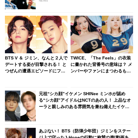
NEWS
BTS V ＆ ジミン、なんと２人で
TWICE、「The Feels」の衣装
デートする姿が目撃される！ と
に書かれた背番号の意味は？ メ
つぜんの遭遇エピソードにファ
ンバーやファンにまつわるもの
ン衝撃… 芸能人オーラをまとっ
から、なんだかテキトー（？）
たジミンに話しかけた際のリア
なものまで・・ 気になるその意
クションまでかわいすぎると注
味とは？
元祖“シカ顔”イケメン SHINee ミンホが認め
目殺到
る“シカ顔”アイドルはNCTのあの人！ 上品なオ
ーラと親しみのある雰囲気を兼ね備えたイケメ
ンとは一体ダレ？
あぶない！ BTS（防弾少年団）ジミンをステー
ジ上で守ったJ-Hopeの行動に称賛の声[動画あ