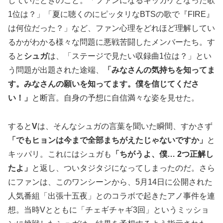
していたときのこと。「ファンになるキッカケとなった歌
1位は？」「夏に聴くのにピッタリなBTSの歌で『FIRE』
は何位だった？」など、ファン心理をどれほど理解してい
るかがわかる様々な問題に悪戦苦闘したメンバーたち。す
ると
シュガ
は、「ステージで見たい収録曲1位は？」とい
う問題が出題された途端、
「みなさんの気持ちを知ってま
す。みなさんの願いを知ってます。僕を信じてくださ
い！」
と断言。自身の予想に自信満々な姿を見せた。
すると
V
は、そんなシュガの言葉を聞いた瞬間、すかさず
「でもヒョンは今まで全部まちがえたじゃないですか」
と
キッパリ。これにはシュガも
「ちがうよ、僕… 2つ正解し
たよ」
と返し、ついタジタジになってしまったのだ。さら
にファンは、このワンシーンから、5月14日に公開された
人気番組「出張十五夜」とのコラボで起きたアノ事件を連
想。当時Vとともに「チェギチャギ3回」というミッショ