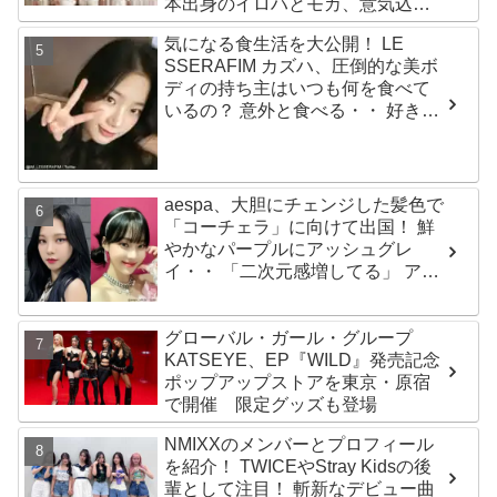
本出身のイロハとモカ、意気込み
を語る「ずっと夢見てたステー
気になる食生活を大公開！ LE
ジ…嬉しくて光栄」
SSERAFIM カズハ、圧倒的な美ボ
ディの持ち主はいつも何を食べて
いるの？ 意外と食べる・・ 好きな
ものを食べつつ健康を維持する方
法とは？
aespa、大胆にチェンジした髪色で
「コーチェラ」に向けて出国！ 鮮
やかなパープルにアッシュグレ
イ・・ 「二次元感増してる」 アバ
ターと完全一致のその姿に悶絶
グローバル・ガール・グループ
KATSEYE、EP『WILD』発売記念
ポップアップストアを東京・原宿
で開催 限定グッズも登場
NMIXXのメンバーとプロフィール
を紹介！ TWICEやStray Kidsの後
輩として注目！ 斬新なデビュー曲