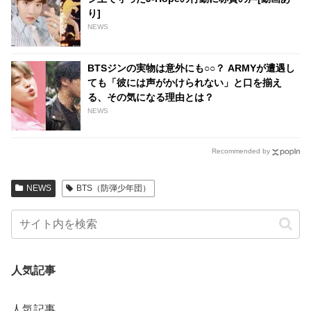
り]
NEWS
BTSジンの実物は意外にも○○？ ARMYが遭遇し
ても「彼には声がかけられない」と口を揃え
る、その気になる理由とは？
NEWS
Recommended by
NEWS
BTS（防弾少年団）
人気記事
人気記事