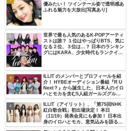
優みたい！ ツインテール姿で透明感あ
ふれる魅力を大放出[写真あり]
世界で最も人気のあるK-POPアーティ
ストは誰？ １位はやっぱりBTS、気に
なる２位、３位は…？ 日本のランキン
グにはKARA、少女時代もランクイ
ン！ 各国の個性あふれるデータに注目
殺到
ILLIT のメンバーとプロフィールを紹
介！ HYBEオーディション番組『R U
Next？』から誕生した、日本人のイロ
ハとモカを含む5人組ガールズグルー
プ！ デビュー曲「Magnetic」がいき
ILLIT（アイリット）、「第75回NHK
なりの大ヒット
紅白歌合戦」初出場決定！ 本日
（11/19）発表会見にも参加！ 日本出
身のイロハとモカ、意気込みを語る
「ずっと夢見てたステージ…嬉しくて