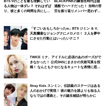
BTS Vのことを最も理解してい
BLACKPINKの練習生時代は超
る人物は一体ダレ？ それはずば
過酷でハードだった！ 当時の苦
り、彼と多くの時間を共にして
労を振り返りメンバー思わず涙
いるアノ２人… 満面の笑みで
[動画]
「僕のことを知りすぎてる！」
と太鼓判を押す様子がかわいす
「すごいおもしろかったw」BTS ジミン ＆ V、
ぎる
天真爛漫なジョングクにメロメロ！ ２人を夢中
にさせた行動とはいったいナニ？
TWICE ミナ、アイドルに必須のあのポーズがで
きなかった！ 公式SNSにまさかの失敗写真を投
稿！ なんともクセになるキュートな表情に思わ
ず悶絶
Stray Kids スンミン、伝説級のステージはある
人のおかげで実現！ 彼の魅力を誰よりも知る人
ならではの選曲と、その誕生秘話が明らかに