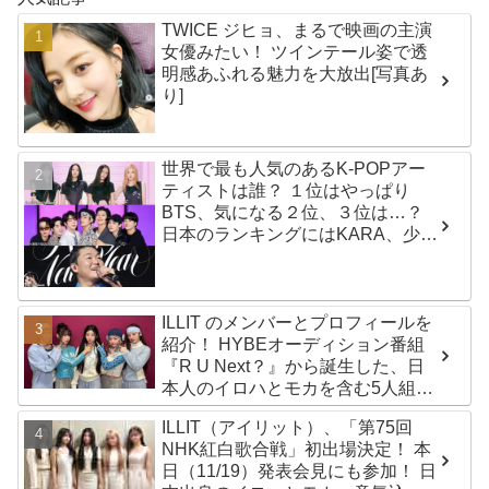
TWICE ジヒョ、まるで映画の主演
女優みたい！ ツインテール姿で透
明感あふれる魅力を大放出[写真あ
り]
世界で最も人気のあるK-POPアー
ティストは誰？ １位はやっぱり
BTS、気になる２位、３位は…？
日本のランキングにはKARA、少女
時代もランクイン！ 各国の個性あ
ふれるデータに注目殺到
ILLIT のメンバーとプロフィールを
紹介！ HYBEオーディション番組
『R U Next？』から誕生した、日
本人のイロハとモカを含む5人組ガ
ールズグループ！ デビュー曲
ILLIT（アイリット）、「第75回
「Magnetic」がいきなりの大ヒッ
NHK紅白歌合戦」初出場決定！ 本
ト
日（11/19）発表会見にも参加！ 日