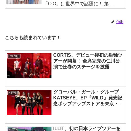
「O.O」は世界中で話題に！ 第４
世代を代表する美女ソリュンをは
じめ、全員ビジュアルメンバーと
いわれるその魅力をチェック
04h
こちらも読まれています！
CORTIS、デビュー後初の単独ツ
EVENTS
アーが開幕！ 全席完売の仁川公
演で圧巻のステージを披露
グローバル・ガール・グループ
NEWS
KATSEYE、EP『WILD』発売記
念ポップアップストアを東京・原
宿で開催 限定グッズも登場
ILLIT、初の日本ライブツアーを
NEWS