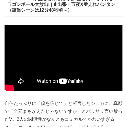
ラゴンボール大放出! | 🧳出張十五夜X💜走れバンタン
（該当シーンは12分48秒頃～）
自信たっぷりに「僕を信じて」と断言したシュガに、真顔
で「全部まちがえたじゃないですか」とバッサリ言い放っ
たV。2人の関係性がなんともコミカルでかわいすぎる