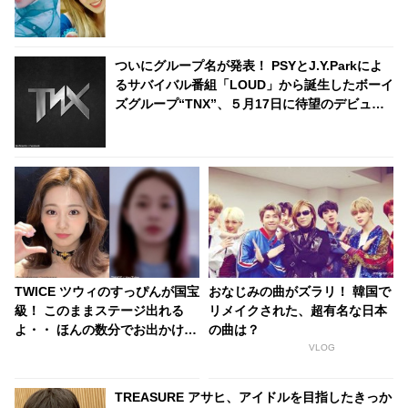
ついにグループ名が発表！ PSYとJ.Y.Parkによ
るサバイバル番組「LOUD」から誕生したボーイ
ズグループ“TNX”、５月17日に待望のデビュー
へ
TWICE ツウィのすっぴんが国宝
おなじみの曲がズラリ！ 韓国で
級！ このままステージ出れる
リメイクされた、超有名な日本
よ・・ ほんの数分でお出かけの
の曲は？
準備完了！ 美しすぎるツウィに
VLOG
悶絶
TREASURE アサヒ、アイドルを目指したきっか