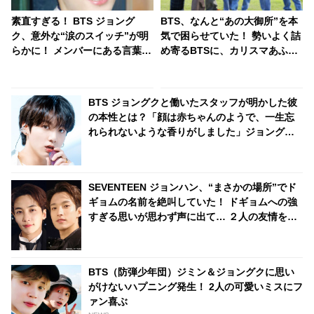
素直すぎる！ BTS ジョング
BTS、なんと“あの大御所”を本
ク、意外な“涙のスイッチ”が明
気で困らせていた！ 勢いよく詰
らかに！ メンバーにある言葉を
め寄るBTSに、カリスマあふれ
かけられた途端、たちまち泣い
る“アノ人”も思わず逃げ腰… 尊
てしまう… シュガが明かした末
敬の気持ちが強すぎるあまり起
っ子のかわいいヒミツとは？
きてしまったまさかの事態にフ
BTS ジョングクと働いたスタッフが明かした彼
ァン大爆笑
の本性とは？「顔は赤ちゃんのようで、一生忘
れられないような香りがしました」ジョングク
に魅了されたダンサーのコメントにファン興味
津々
SEVENTEEN ジョンハン、“まさかの場所”でド
ギョムの名前を絶叫していた！ ドギョムへの強
すぎる思いが思わず声に出て… ２人の友情を証
明するジョンハンの行動にファン感動
BTS（防弾少年団）ジミン＆ジョングクに思い
がけないハプニング発生！ 2人の可愛いミスにフ
ァン喜ぶ