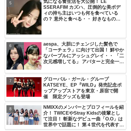
気になる食生活を大公開！ LE
光栄」
SSERAFIM カズハ、圧倒的な美ボデ
ィの持ち主はいつも何を食べている
の？ 意外と食べる・・ 好きなものを
食べつつ健康を維持する方法とは？
aespa、大胆にチェンジした髪色で
「コーチェラ」に向けて出国！ 鮮やか
なパープルにアッシュグレイ・・ 「二
次元感増してる」 アバターと完全一致
のその姿に悶絶
グローバル・ガール・グループ
KATSEYE、EP『WILD』発売記念ポ
ップアップストアを東京・原宿で開
催 限定グッズも登場
NMIXXのメンバーとプロフィールを紹
介！ TWICEやStray Kidsの後輩とし
て注目！ 斬新なデビュー曲「O.O」は
世界中で話題に！ 第４世代を代表する
美女ソリュンをはじめ、全員ビジュア