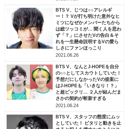
BTS V、じつは○○アレルギ
ー！？ Vが打ち明けた意外なヒ
ミツになぜかメンバーたちから
は総ツッコミが… 聞く人を思わ
ず「？」にさせたVの告白＆そ
れを一生懸命説明するVの愛ら
しさにファンほっこり
2021.06.26
BTS V、なんとJ-HOPEを自分
の○○としてスカウトしていた！
予想だにしなかったVの提案に
はJ-HOPEも「いきなり！？」
と超ビックリ… ２人が結んだま
さかの契約が斬新すぎる
2021.06.24
BTS V、スタッフの態度にムッ
としていた！ ピタリと動きを止