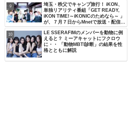
埼玉・秩父でキャンプ旅行！ iKON、
ルメンバーといわれるその魅力をチェ
単独リアリティ番組「GET READY,
ック
iKON TIME!～iKONICのためなら～ 」
が、７月７日からMnetで放送・配信ス
タート
LE SSERAFIMのメンバーを動物に例
えると？ ミーアキャットにフクロウ
に・・ 「動物MBTI診断」の結果を性
格とともに解説