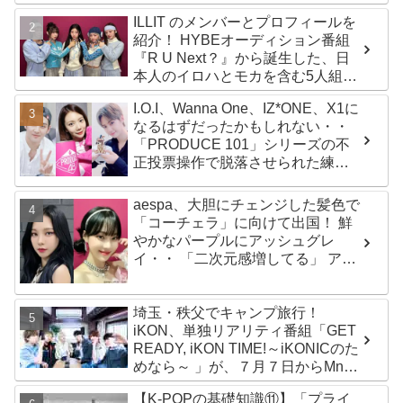
ILLIT のメンバーとプロフィールを
紹介！ HYBEオーディション番組
『R U Next？』から誕生した、日
本人のイロハとモカを含む5人組ガ
ールズグループ！ デビュー曲
I.O.I、Wanna One、IZ*ONE、X1に
「Magnetic」がいきなりの大ヒッ
なるはずだったかもしれない・・
ト
「PRODUCE 101」シリーズの不
正投票操作で脱落させられた練習
生12人の氏名が公表
aespa、大胆にチェンジした髪色で
「コーチェラ」に向けて出国！ 鮮
やかなパープルにアッシュグレ
イ・・ 「二次元感増してる」 アバ
ターと完全一致のその姿に悶絶
埼玉・秩父でキャンプ旅行！
iKON、単独リアリティ番組「GET
READY, iKON TIME!～iKONICのた
めなら～ 」が、７月７日からMnet
で放送・配信スタート
【K-POPの基礎知識⑪】「プライ