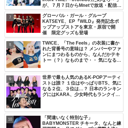
が、７月７日からMnetで放送・配信ス
タート
グローバル・ガール・グループ
KATSEYE、EP『WILD』発売記念ポ
ップアップストアを東京・原宿で開
催 限定グッズも登場
TWICE、「The Feels」の衣装に書か
れた背番号の意味は？ メンバーやファ
ンにまつわるものから、なんだかテキ
トー（？）なものまで・・ 気になるそ
の意味とは？
世界で最も人気のあるK-POPアーティ
ストは誰？ １位はやっぱりBTS、気に
なる２位、３位は…？ 日本のランキン
グにはKARA、少女時代もランクイ
ン！ 各国の個性あふれるデータに注目
殺到
「間違いなく特別な子」
BABYMONSTER チキータ、なんと練