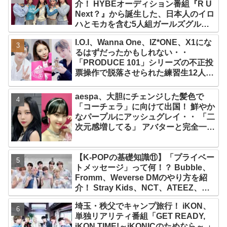
介！ HYBEオーディション番組『R U
Next？』から誕生した、日本人のイロ
ハとモカを含む5人組ガールズグルー
プ！ デビュー曲「Magnetic」がいき
I.O.I、Wanna One、IZ*ONE、X1にな
なりの大ヒット
るはずだったかもしれない・・
「PRODUCE 101」シリーズの不正投
票操作で脱落させられた練習生12人の
氏名が公表
aespa、大胆にチェンジした髪色で
「コーチェラ」に向けて出国！ 鮮やか
なパープルにアッシュグレイ・・ 「二
次元感増してる」 アバターと完全一致
のその姿に悶絶
【K-POPの基礎知識⑪】「プライベー
トメッセージ」って何！？ Bubble、
Fromm、Weverse DMのやり方を紹
介！ Stray Kids、NCT、ATEEZ、
IVE、aespa、＆TEAM…推しと直接
埼玉・秩父でキャンプ旅行！ iKON、
チャットができる
単独リアリティ番組「GET READY,
iKON TIME!～iKONICのためなら～ 」