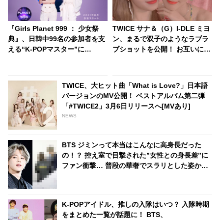
『Girls Planet 999 ： 少女祭
TWICE サナ＆（G）I-DLE ミヨ
典』、日韓中99名の参加者を支
ン、まるで双子のようなラブラ
える“K-POPマスター”に
ブショットを公開！ お互いに
Wonder Girls出身ソンミ＆少女
「サナ」「ミヨン」と呼び合う
時代・ティファニーが決定！
ようになった経緯が明らかに
BoA、東方神起、テミン
TWICE、大ヒット曲「What is Love?」日本語
（SHINee）、EXO、IZ*ONE、
バージョンのMV公開！ ベストアルバム第二弾
TWICEを担当するプロフェッシ
「#TWICE2」3月6日リリースへ[MVあり]
ョナルも集結
NEWS
BTS ジミンって本当はこんなに高身長だった
の！？ 控え室で目撃された”女性との身長差”に
ファン衝撃… 普段の華奢でスラリとした姿から
は想像できないがっしりした体格＆背の高さが
カッコよすぎると目が離せなくなるファン続出
K-POPアイドル、推しの入隊はいつ？ 入隊時期
をまとめた一覧が話題に！ BTS、