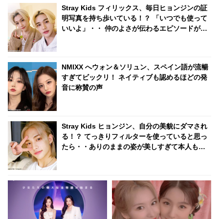
Stray Kids フィリックス、毎日ヒョンジンの証
明写真を持ち歩いている！？ 「いつでも使って
いいよ」・・ 仲のよさが伝わるエピソードがか
わいらしい
NMIXX へウォン＆ソリュン、スペイン語が流暢
すぎてビックリ！ ネイティブも認めるほどの発
音に称賛の声
Stray Kids ヒョンジン、自分の美貌にダマされ
る！？ てっきりフィルターを使っていると思っ
たら・・ありのままの姿が美しすぎて本人も気
づかず[動画]