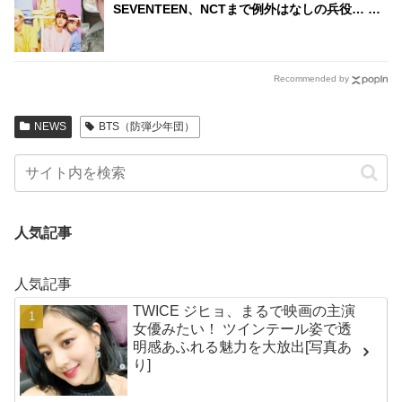
SEVENTEEN、NCTまで例外はなしの兵役… 入
隊秒読みのアイドルも
Recommended by
NEWS
BTS（防弾少年団）
人気記事
人気記事
TWICE ジヒョ、まるで映画の主演
女優みたい！ ツインテール姿で透
明感あふれる魅力を大放出[写真あ
り]