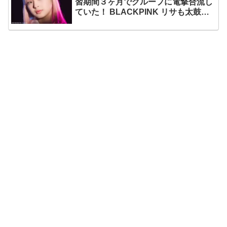
習期間３ヶ月でグループに電撃合流し
ていた！ BLACKPINK リサも太鼓
判！ 圧巻の才能でYGエンタの重鎮を
唸らせる