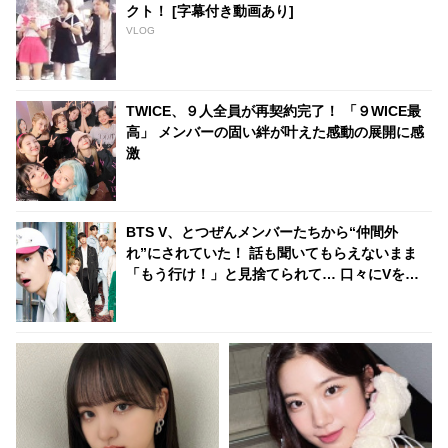
クト！ [字幕付き動画あり]
VLOG
TWICE、９人全員が再契約完了！ 「９WICE最
高」 メンバーの固い絆が叶えた感動の展開に感
激
BTS V、とつぜんメンバーたちから“仲間外
れ”にされていた！ 話も聞いてもらえないまま
「もう行け！」と見捨てられて… 口々にVをバ
カにしてからかうメンバーたちの団結力＆Vのリ
アクションに爆笑