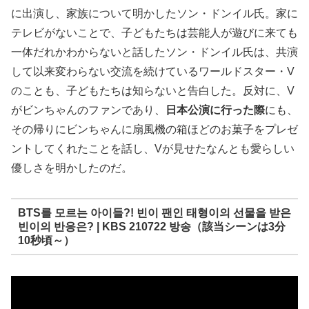
に出演し、家族について明かしたソン・ドンイル氏。家に
テレビがないことで、子どもたちは芸能人が遊びに来ても
一体だれかわからないと話したソン・ドンイル氏は、共演
して以来変わらない交流を続けているワールドスター・V
のことも、子どもたちは知らないと告白した。反対に、V
がビンちゃんのファンであり、
日本公演に行った際
にも、
その帰りにビンちゃんに扇風機の箱ほどのお菓子をプレゼ
ントしてくれたことを話し、Vが見せたなんとも愛らしい
優しさを明かしたのだ。
BTS를 모르는 아이들?! 빈이 팬인 태형이의 선물을 받은
빈이의 반응은? | KBS 210722 방송（該当シーンは3分
10秒頃～）