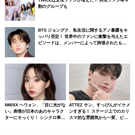
TWICEは女性ファンが増えた？ 男性ファン率９
割のグループも
BTS ジョングク、私生活に関するアノ暴露をキ
ッパリ否定！ 世界中のファンに衝撃を与えたエ
ピソードは、メンバーによって誇張されたもの
だった？ 「悔しい」と反論しながらも素直に認
めてしまう彼の釈明がかわいすぎる
NMIXX ヘウォン、「目に光がな
ATTEZ サン、すっぴんがイケメ
い」表情が日本のあのキャラク
ンすぎる！ ステージ上でのカリ
ターにそっくり！ シンクロ率
スマ的な雰囲気から一変、ピュ
100％！ 焦点のない独特な目が
ア感あふれるビジュアルに視線
おもしろすぎると爆笑
殺到