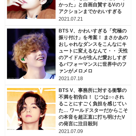
かった」と自画自賛するVのリ
アクションまでかわいすぎる
2021.07.21
BTS V、かわいすぎる「究極の
振り付け」を考案！ まさかあの
おしゃれなダンスをこんなにキ
ュートに変えるなんて・・ 天性
のアイドルが生んだ愛おしすぎ
るパフォーマンスに世界中のフ
ァンがメロメロ
2021.07.18
BTS V、事務所に対する衝撃の
不満を初告白！ じつは○○され
ることにすごく負担を感じてい
た… ワールドスターだからこそ
の本音を超正直に打ち明けたV
の発言に注目殺到
2021.07.09