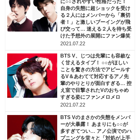
に○○されやすい性格だった！
自身の失態に超ショックを受け
る２人にはメンバーから「裏切
者！」と激しいブーイングが飛
び交って… 迷える２人を待ち受
けた予想外の展開にファン爆笑
2021.07.22
BTS V、じつは先輩にも容赦な
く甘えるタイプ！ ○○がほしい
ことを驚きの方法でアピールす
るV＆あわてて対応するアノ先
輩のやりとりが面白すぎる… 控
え室で目撃されたVのおちゃめ
すぎる姿にファンメロメロ
2021.07.22
BTS Vのまさかの失態をメンバ
ーが大暴露！ あまりにも○○が
多すぎてつい… アノ公演でのハ
プニングを堂々と「対処が上手