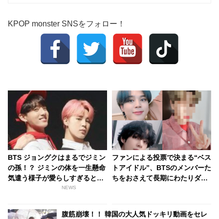
KPOP monster SNSをフォロー！
BTS ジョングクはまるでジミン
ファンによる投票で決まる“ベス
の孫！？ ジミンの体を一生懸命
トアイドル”、BTSのメンバーた
気遣う様子が愛らしすぎると話
ちをおさえて長期にわたりダン
題に…嬉しそうなジミンの姿に
トツの1位を獲得しているのは
NEWS
笑顔になるジョングクの優しさ
一体誰…？
に感動
腹筋崩壊！！ 韓国の大人気ドッキリ動画をセレ