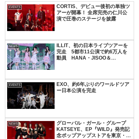
CORTIS、デビュー後初の単独ツ
EVENTS
アーが開幕！ 全席完売の仁川公
演で圧巻のステージを披露
ILLIT、初の日本ライブツアーを
NEWS
完走 5都市11公演で約6万人を
動員 HANA・JISOO＆
MOMOKAとのスペシャルコラボ
も実現
EXO、約6年ぶりのワールドツア
EVENTS
ー日本公演を完走
グローバル・ガール・グループ
NEWS
KATSEYE、EP『WILD』発売記
念ポップアップストアを東京・原