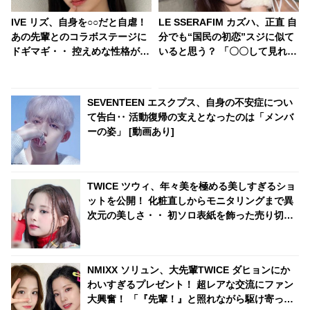
IVE リズ、自身を○○だと自虐！
LE SSERAFIM カズハ、正直 自
あの先輩とのコラボステージに
分でも“国民の初恋”スジに似て
ドギマギ・・ 控えめな性格が全
いると思う？ 「〇〇して見れ
面に出たパフォーマンスに頭を
ば・・」 謙虚すぎる回答がかわ
抱える
いらしい
SEVENTEEN エスクプス、自身の不安症につい
て告白‥ 活動復帰の支えとなったのは「メンバ
ーの姿」 [動画あり]
TWICE ツウィ、年々美を極める美しすぎるショ
ットを公開！ 化粧直しからモニタリングまで異
次元の美しさ・・ 初ソロ表紙を飾った売り切れ
続出の雑誌撮影シーンに悶絶
NMIXX ソリュン、大先輩TWICE ダヒョンにか
わいすぎるプレゼント！ 超レアな交流にファン
大興奮！ 「『先輩！』と照れながら駆け寄って