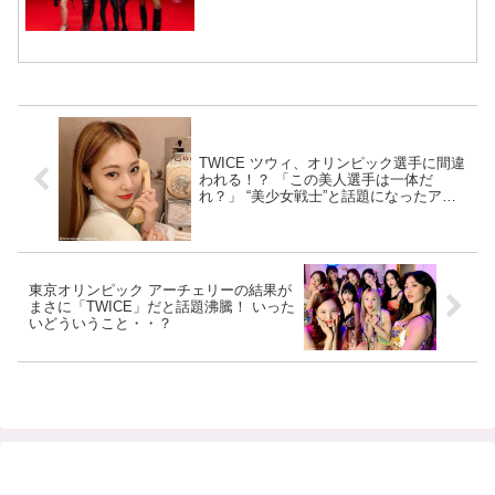
宿で開催 限定グッズも登場
TWICE ツウィ、オリンピック選手に間違
われる！？ 「この美人選手は一体だ
れ？」 “美少女戦士”と話題になったアー
チェリー姿の写真が再び注目を浴びる
東京オリンピック アーチェリーの結果が
まさに「TWICE」だと話題沸騰！ いった
いどういうこと・・？