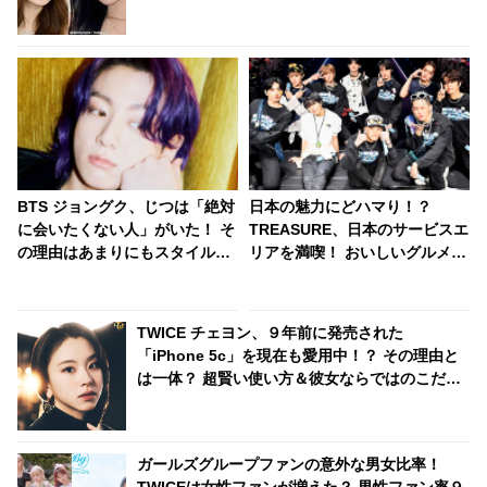
くるソリュンを想像するだけで悶絶」
BTS ジョングク、じつは「絶対
日本の魅力にどハマり！？
に会いたくない人」がいた！ そ
TREASURE、日本のサービスエ
の理由はあまりにもスタイルが
リアを満喫！ おいしいグルメを
良すぎるから…！？ 正直すぎる
楽しむ彼らの姿にほっこり
本音にビックリ
TWICE チェヨン、９年前に発売された
「iPhone 5c」を現在も愛用中！？ その理由と
は一体？ 超賢い使い方＆彼女ならではのこだわ
りに納得の声
ガールズグループファンの意外な男女比率！