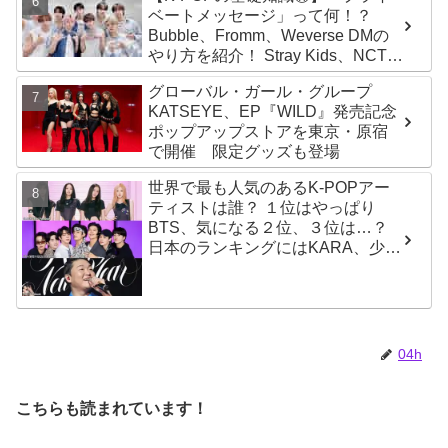
ベートメッセージ」って何！？
Bubble、Fromm、Weverse DMの
やり方を紹介！ Stray Kids、NCT、
ATEEZ、IVE、aespa、＆TEAM…
グローバル・ガール・グループ
推しと直接チャットができる
KATSEYE、EP『WILD』発売記念
ポップアップストアを東京・原宿
で開催 限定グッズも登場
世界で最も人気のあるK-POPアー
ティストは誰？ １位はやっぱり
BTS、気になる２位、３位は…？
日本のランキングにはKARA、少女
時代もランクイン！ 各国の個性あ
ふれるデータに注目殺到
04h
こちらも読まれています！