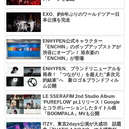
EXO、約6年ぶりのワールドツアー日
本公演を完走
ENHYPEN公式キャラクター
「ENCHIN」のポップアップストアが
渋谷にオープン！ 浴衣姿の
「ENCHIN」が登場
ENHYPEN、ブランドリニューアルを
発表！ 「つながり」を超えた“多次元
的結束”へ 新ロゴ＆ブランドフィル
ム公開
LE SSERAFIM 2nd Studio Album
‘PUREFLOW’ pt.1リリース！Google
とコラボレーションしたタイトル曲
「BOOMPALA」MVも公開
ITZY、東京2days公演が大成功 話題