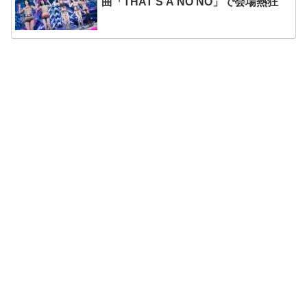
曲「THAT’S A NO NO」で会場熱狂