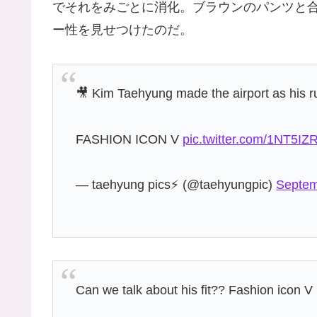
でそれをみごとに消化。ブラウンのパンツと
ー性を見せつけたのだ。
🎥 Kim Taehyung made the airport as his ru
FASHION ICON V
pic.twitter.com/1NT5IZ
— taehyung pics⚡️ (@taehyungpic)
Septem
Can we talk about his fit?? Fashion icon V