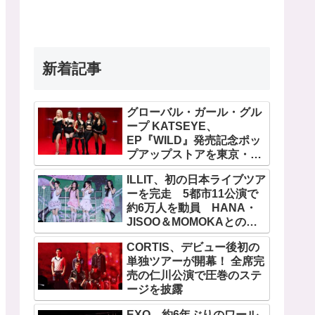
新着記事
グローバル・ガール・グル
ープ KATSEYE、
EP『WILD』発売記念ポッ
プアップストアを東京・原
宿で開催 限定グッズも登
ILLIT、初の日本ライブツア
場
ーを完走 5都市11公演で
約6万人を動員 HANA・
JISOO＆MOMOKAとのス
ペシャルコラボも実現
CORTIS、デビュー後初の
単独ツアーが開幕！ 全席完
売の仁川公演で圧巻のステ
ージを披露
EXO、約6年ぶりのワール