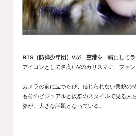
BTS（防弾少年団）V
が、
空港
を一瞬にして
ラ
アイコンとして名高いVのカリスマに、ファン
カメラの前に立つたび、信じられない美貌の
もそのビジュアルと抜群のスタイルで見る人
姿が、大きな話題となっている。