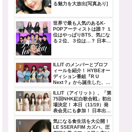
る魅力を大放出[写真あり]
世界で最も人気のあるK-
POPアーティストは誰？ １
位はやっぱりBTS、気にな
る２位、３位は…？ 日本の
ランキングにはKARA、少
女時代もランクイン！ 各国
の個性あふれるデータに注
目殺到
ILLIT のメンバーとプロフ
ィールを紹介！ HYBEオー
ディション番組『R U
Next？』から誕生した、日
本人のイロハとモカを含む
ILLIT（アイリット）、「第
5人組ガールズグループ！
75回NHK紅白歌合戦」初出
デビュー曲「Magnetic」が
場決定！ 本日（11/19）発
いきなりの大ヒット
表会見にも参加！ 日本出身
のイロハとモカ、意気込み
気になる食生活を大公開！
を語る「ずっと夢見てたス
LE SSERAFIM カズハ、圧
テージ…嬉しくて光栄」