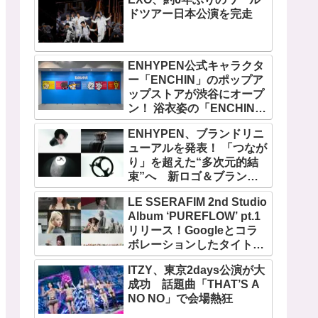
ドツアー日本公演を完走
ENHYPEN公式キャラクタ
ー「ENCHIN」のポップア
ップストアが渋谷にオープ
ン！ 浴衣姿の「ENCHIN」
が登場
ENHYPEN、ブランドリニ
ューアルを発表！ 「つなが
り」を超えた“多次元的結
束”へ 新ロゴ＆ブランド
フィルム公開
LE SSERAFIM 2nd Studio
Album ‘PUREFLOW’ pt.1
リリース！Googleとコラ
ボレーションしたタイトル
曲「BOOMPALA」MVも公
ITZY、東京2days公演が大
開
成功 話題曲「THAT’S A
NO NO」で会場熱狂