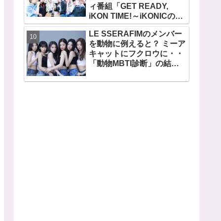
ィ番組「GET READY,
ビジュアルメンバーといわ
iKON TIME!～iKONICのた
れるその魅力をチェック
めなら～ 」が、７月７日か
LE SSERAFIMのメンバー
らMnetで放送・配信スター
を動物に例えると？ ミーア
ト
キャットにフクロウに・・
「動物MBTI診断」の結果
を性格とともに解説