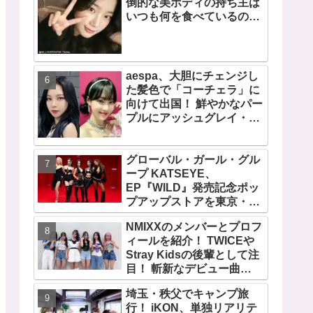
倒的な美ボディの持ち主は
いつも何を食べているの？
意外と食べる・・ 好きなも
のを食べつつ健康を維持す
る方法とは？
aespa、大胆にチェンジし
た髪色で「コーチェラ」に
向けて出国！ 鮮やかなパー
プルにアッシュグレイ・・
「二次元感増してる」 アバ
ターと完全一致のその姿に
グローバル・ガール・グル
悶絶
ープ KATSEYE、
EP『WILD』発売記念ポッ
プアップストアを東京・原
宿で開催 限定グッズも登
NMIXXのメンバーとプロフ
場
ィールを紹介！ TWICEや
Stray Kidsの後輩として注
目！ 斬新なデビュー曲
「O.O」は世界中で話題
埼玉・秩父でキャンプ旅
に！ 第４世代を代表する美
行！ iKON、単独リアリテ
女ソリュンをはじめ、全員