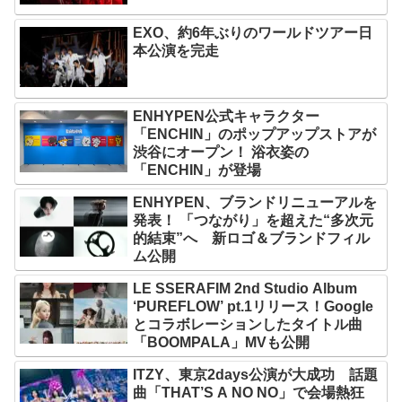
EXO、約6年ぶりのワールドツアー日
本公演を完走
ENHYPEN公式キャラクター
「ENCHIN」のポップアップストアが
渋谷にオープン！ 浴衣姿の
「ENCHIN」が登場
ENHYPEN、ブランドリニューアルを
発表！ 「つながり」を超えた“多次元
的結束”へ 新ロゴ＆ブランドフィル
ム公開
LE SSERAFIM 2nd Studio Album
‘PUREFLOW’ pt.1リリース！Google
とコラボレーションしたタイトル曲
「BOOMPALA」MVも公開
ITZY、東京2days公演が大成功 話題
曲「THAT’S A NO NO」で会場熱狂