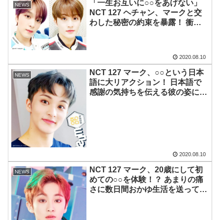
「一生お互いに○○をあげない」
NEWS
NCT 127 ヘチャン、マークと交
わした秘密の約束を暴露！ 衝撃
的な二人だけのルールに、ファン
も思わずビックリ
2020.08.10
NCT 127 マーク、○○という日本
NEWS
語に大リアクション！ 日本語で
感謝の気持ちを伝える彼の姿にフ
ァン感激！ 彼の心を動かしたあ
る言葉とは一体・・・？［動画あ
り］
2020.08.10
NCT 127 マーク、20歳にして初
NEWS
めての○○を体験！？ あまりの痛
さに数日間おかゆ生活を送ってい
たことを告白… 彼を苦しませた
辛い出来事とは一体・・・？