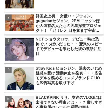
韓国史上初！ 女優ハ・ジウォン、
gugudanセジョン、2PM ニックンほ
か人気有名人たちの火星探査プロジェ
クト！ 「ガリレオ 目を覚ます宇宙」
10月10日（水）日本初放送決定
NCT ショウタロウ、デビュー時は恐
怖でいっぱいだった・・ 驚異のスピー
ドでデビューを果たした彼の裏話に注
目
Stray Kids ヒョンジン、過去のいじめ
疑惑を受け 活動休止を発表・・・広告
モデルを務めるコスメブランド CLIO
も広告写真を取り下げ
BLACKPINK リサ、友達のVLOGには
出演できない理由とは・・？ 厳しすぎ
る事務所のルールに疑問の声も