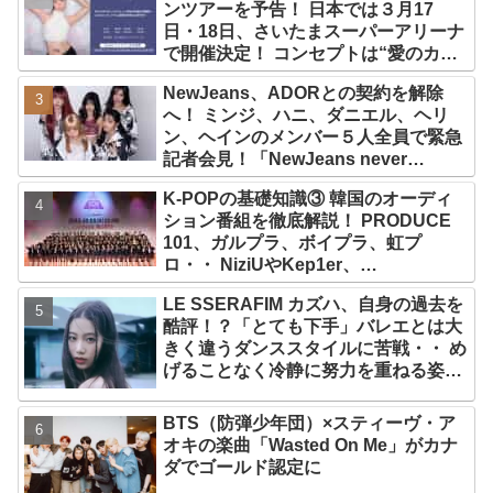
ンツアーを予告！ 日本では３月17
日・18日、さいたまスーパーアリーナ
で開催決定！ コンセプトは“愛のカケ
ラ”！？ 14日には新アルバム
NewJeans、ADORとの契約を解除
『AMORTAGE』もリリース
へ！ ミンジ、ハニ、ダニエル、ヘリ
ン、ヘインのメンバー５人全員で緊急
記者会見！「NewJeans never
dies!」と微笑みの宣言！ ADOR側、
K-POPの基礎知識③ 韓国のオーディ
2029年まで契約有効と主張
ション番組を徹底解説！ PRODUCE
101、ガルプラ、ボイプラ、虹プ
ロ・・ NiziUやKep1er、
ZEROBASEONEら人気グループが
LE SSERAFIM カズハ、自身の過去を
続々と誕生！ JO1やINI、ME:Iを生ん
酷評！？「とても下手」バレエとは大
だ日プまで一挙紹介
きく違うダンススタイルに苦戦・・ め
げることなく冷静に努力を重ねる姿に
称賛の声続々
BTS（防弾少年団）×スティーヴ・ア
オキの楽曲「Wasted On Me」がカナ
ダでゴールド認定に