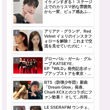
イケメンすぎる！ ステージ
デビュー曲「Magnetic」が
上でのカリスマ的な雰囲気
いきなりの大ヒット
から一変、ピュア感あふれ
るビジュアルに視線殺到
アリアナ・グランデ、Red
Velvet イェリのインスタフ
ォローを解除！ これまで交
流を見せていたのに・・ 一
体なぜ！？ ファンがその理
由を推測
グローバル・ガール・グル
ープ KATSEYE、
EP『WILD』発売記念ポッ
プアップストアを東京・原
宿で開催 限定グッズも登
BTS（防弾少年団）新曲
場
「Dream Glow」発表、
Charli XCXとのコラボにフ
ァン歓喜！ そして...共同制
作者が明かすジミンへの思
い「彼の夢、そして彼の絶
LE SSERAFIM ウンチェ、