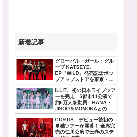
新着記事
グローバル・ガール・グル
ープ KATSEYE、
EP『WILD』発売記念ポッ
プアップストアを東京・原
宿で開催 限定グッズも登
ILLIT、初の日本ライブツア
場
ーを完走 5都市11公演で
約6万人を動員 HANA・
JISOO＆MOMOKAとのス
ペシャルコラボも実現
CORTIS、デビュー後初の
単独ツアーが開幕！ 全席完
売の仁川公演で圧巻のステ