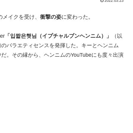
2022.03.23
ムのメイクを受け、
衝撃の姿
に変わった。
er
「입짧은햇님（イプチャルブンヘンニム）」
（以
。持ち前のバラエティセンスを発揮した。キーとヘンニム
だ。その縁から、ヘンニムのYouTubeにも度々出演