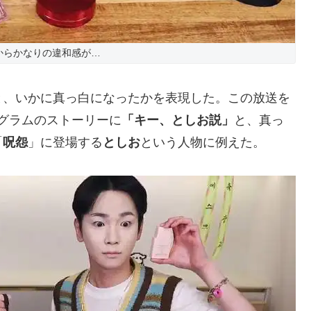
からかなりの違和感が…
と、いかに真っ白になったかを表現した。この放送を
タグラムのストーリーに
「キー、としお説」
と、真っ
「
呪怨
」に登場する
としお
という人物に例えた。