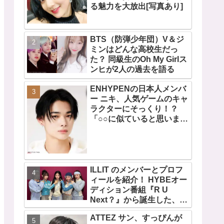
る魅力を大放出[写真あり]
BTS（防弾少年団）V＆ジ
ミンはどんな高校生だっ
た？ 同級生のOh My Girlス
ンヒが2人の過去を語る
ENHYPENの日本人メンバ
ー ニキ、人気ゲームのキャ
ラクターにそっくり！？
「○○に似ていると思いま
す」と正直な本音を自ら告
白・・ あまりにもそっくり
な見た目にファン大爆笑
「客観的な視点で自分を見
てるねｗｗ」
ILLIT のメンバーとプロフ
ィールを紹介！ HYBEオー
ディション番組『R U
Next？』から誕生した、日
本人のイロハとモカを含む
ATTEZ サン、すっぴんが
5人組ガールズグループ！