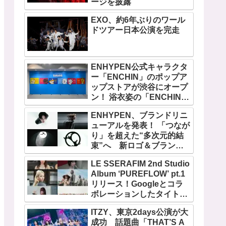
ージを披露
EXO、約6年ぶりのワール
ドツアー日本公演を完走
ENHYPEN公式キャラクタ
ー「ENCHIN」のポップア
ップストアが渋谷にオープ
ン！ 浴衣姿の「ENCHIN」
が登場
ENHYPEN、ブランドリニ
ューアルを発表！ 「つなが
り」を超えた“多次元的結
束”へ 新ロゴ＆ブランド
フィルム公開
LE SSERAFIM 2nd Studio
Album ‘PUREFLOW’ pt.1
リリース！Googleとコラ
ボレーションしたタイトル
曲「BOOMPALA」MVも公
ITZY、東京2days公演が大
開
成功 話題曲「THAT’S A