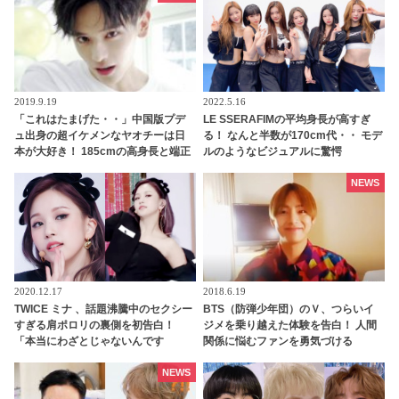
2019.9.19
2022.5.16
「これはたまげた・・」中国版プデ
LE SSERAFIMの平均身長が高すぎ
ュ出身の超イケメンなヤオチーは日
る！ なんと半数が170cm代・・ モデ
本が大好き！ 185cmの高身長と端正
ルのようなビジュアルに驚愕
なルックスで大注目を浴びる
NEWS
2020.12.17
2018.6.19
TWICE ミナ 、話題沸騰中のセクシー
BTS（防弾少年団）のＶ、つらいイ
すぎる肩ポロリの裏側を初告白！
ジメを乗り越えた体験を告白！ 人間
「本当にわざとじゃないんです
関係に悩むファンを勇気づける
（笑）」・・ファンも気になるその
真相とは？
NEWS