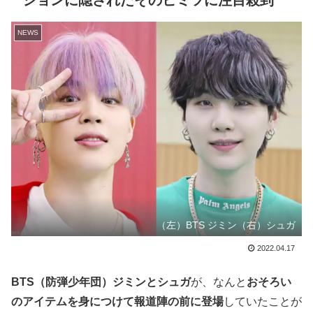
ションに隠されたそのヒミツに注目殺到
NEWS
（左）BTS ジミン（右）シュガ
2022.04.17
BTS（防弾少年団）ジミンとシュガ
が、なんと
おそろい
のアイテムを身につけて報道陣の前に登場
していたことが