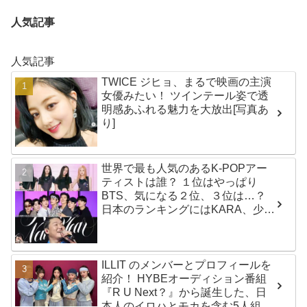
人気記事
人気記事
TWICE ジヒョ、まるで映画の主演
女優みたい！ ツインテール姿で透
明感あふれる魅力を大放出[写真あ
り]
世界で最も人気のあるK-POPアー
ティストは誰？ １位はやっぱり
BTS、気になる２位、３位は…？
日本のランキングにはKARA、少女
時代もランクイン！ 各国の個性あ
ふれるデータに注目殺到
ILLIT のメンバーとプロフィールを
紹介！ HYBEオーディション番組
『R U Next？』から誕生した、日
本人のイロハとモカを含む5人組ガ