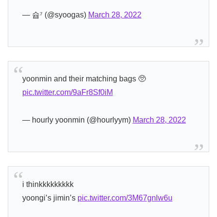
— 슙⁷ (@syoogas)
March 28, 2022
yoonmin and their matching bags 🥺
pic.twitter.com/9aFr8Sf0iM
— hourly yoonmin (@hourlyym)
March 28, 2022
i thinkkkkkkkkk
yoongi’s jimin’s
pic.twitter.com/3M67gnlw6u