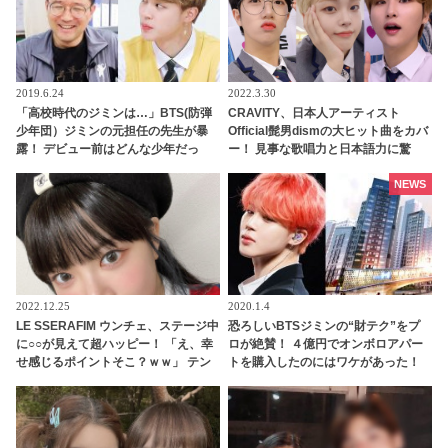
2019.6.24
2022.3.30
「高校時代のジミンは…」BTS(防弾
CRAVITY、日本人アーティスト
少年団）ジミンの元担任の先生が暴
Official髭男dismの大ヒット曲をカバ
露！ デビュー前はどんな少年だっ
ー！ 見事な歌唱力と日本語力に驚
た…？
き・・「ほんとに夢じゃない？」ま
さかのサプライズに歓喜
NEWS
2022.12.25
2020.1.4
LE SSERAFIM ウンチェ、ステージ中
恐ろしいBTSジミンの“財テク”をプ
に○○が見えて超ハッピー！ 「え、幸
ロが絶賛！ ４億円でオンボロアパー
せ感じるポイントそこ？ｗｗ」 テン
トを購入したのにはワケがあった！
ション爆上げした意外なモノの正体
未来は『韓国一のセレブタウン』の
とは？ 無邪気で愛らしい発言にほっ
地主になるってホント？
こり