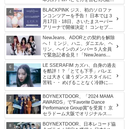
ールズグループ！ デビュー曲
BLACKPINK ジス、初のソロファ
「Magnetic」がいきなりの大ヒッ
ンコンツアーを予告！ 日本では３
ト
月17日・18日、さいたまスーパー
アリーナで開催決定！ コンセプト
は“愛のカケラ”！？ 14日には新ア
NewJeans、ADORとの契約を解除
ルバム『AMORTAGE』もリリース
へ！ ミンジ、ハニ、ダニエル、ヘ
リン、ヘインのメンバー５人全員
で緊急記者会見！「NewJeans
never dies!」と微笑みの宣言！
LE SSERAFIM カズハ、自身の過去
ADOR側、2029年まで契約有効と
を酷評！？「とても下手」バレエ
主張
とは大きく違うダンススタイルに
苦戦・・ めげることなく冷静に努
力を重ねる姿に称賛の声続々
BOYNEXTDOOR、「2024 MAMA
AWARDS」で“Favorite Dance
Performance Group賞”を受賞！ 京
セラドーム大阪でオリジナルステ
ージパフォーマンス披露！ 卒業パ
BOYNEXTDOOR、日本レコード協
ーティーをコンセプトにスーツで