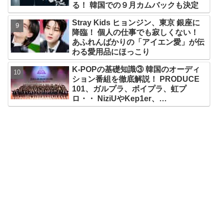
る！ 韓国での９月カムバックも決定
Stray Kids ヒョンジン、東京 銀座に
降臨！ 個人の仕事でも寂しくない！
あふれんばかりの「アイエン愛」が伝
わる愛用品にほっこり
K-POPの基礎知識③ 韓国のオーディ
ション番組を徹底解説！ PRODUCE
101、ガルプラ、ボイプラ、虹プ
ロ・・ NiziUやKep1er、
ZEROBASEONEら人気グループが
続々と誕生！ JO1やINI、ME:Iを生ん
だ日プまで一挙紹介