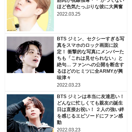
筋肉が視線強奪・・ かつてない
ほど色気たっぷりな彼に大興奮
2022.03.25
BTS ジミン、セクシーすぎる写
真をスマホのロック画面に設
定！ 衝撃的な写真にメンバーた
ちも「これは見せられない」と
絶句… ファンへの公開を断念す
るほどのヒミツに全ARMYが興
味津々
2022.03.23
BTS ジミンは本当に友達思い！
どんなに忙しくても親友の誕生
日は直接お祝い！ ２人の強い絆
を感じるエピソードにファン感
動
2022.03.23