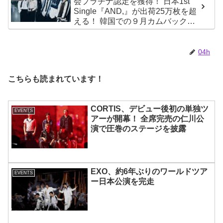
会プラチナ認定を獲得！ 日本1st
魅了【動画あり】
Single『AND,』が出荷25万枚を超
える！ 韓国での９月カムバックも
決定
04h
こちらも読まれています！
CORTIS、デビュー後初の単独ツ
EVENTS
アーが開幕！ 全席完売の仁川公
演で圧巻のステージを披露
EXO、約6年ぶりのワールドツア
EVENTS
ー日本公演を完走