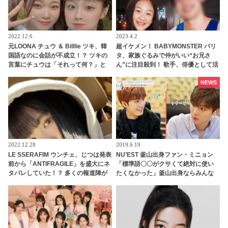
2022.12.6
2023.4.2
元LOONA チュウ ＆ Billlie ツキ、韓
超イケメン！ BABYMONSTER パリ
国語なのに会話が不成立！？ ツキの
タ、家族ぐるみで仲がいい“お兄さ
言葉にチュウは「それって何？」と
ん”に注目殺到！ 歌手、俳優として活
ポカーン… まるで姉妹のようなコミ
躍するその人物とは？
カルすぎるやりとりに「もっと共演
NEWS
して」の声続々
2022.12.28
2019.6.19
LE SSERAFIM ウンチェ、じつは発表
NU’EST 釜山出身ファン・ミニョン
前から「ANTIFRAGILE」を盛大にネ
「標準語〇〇がクサくて絶対に使い
タバレしていた！？ 多くの報道陣が
たくなかった」釜山出身ならみんな
集まる前で堂々ポーズ・・ いたずら
知ってる「鳥肌必須のソウル語」と
っ子な姿に注目殺到
は？