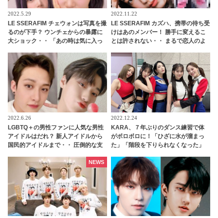
2022.5.29
2022.11.22
LE SSERAFIM チェウォンは写真を撮
LE SSERAFIM カズハ、携帯の待ち受
るのが下手？ ウンチェからの暴露に
けはあのメンバー！ 勝手に変えるこ
大ショック・・ 「あの時は気に入っ
とは許されない・・ まるで恋人のよ
てるって言ってたのに」
うな“束縛”にほっこり
2022.6.26
2022.12.24
LGBTQ＋の男性ファンに人気な男性
KARA、７年ぶりのダンス練習で体
アイドルはだれ？ 新人アイドルから
がボロボロに！「ひざに水が溜まっ
国民的アイドルまで・・ 圧倒的な支
た」「階段を下りられなくなった」
持を集める７人とは
あまりの体力のなさにニコル驚愕！
振付を修正していたことを告白
NEWS