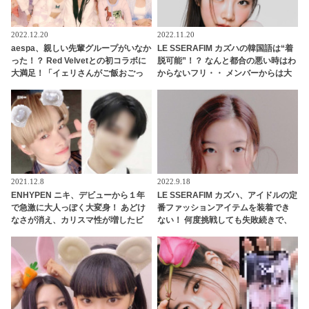
2022.12.20
2022.11.20
aespa、親しい先輩グループがいなか
LE SSERAFIM カズハの韓国語は“着
った！？ Red Velvetとの初コラボに
脱可能”！？ なんと都合の悪い時はわ
大満足！「イェリさんがご飯おごっ
からないフリ・・ メンバーからは大
てくれるって」先輩との交流にうれ
ブーイング！「図々しい」お茶目な
しさを隠せないメンバーたちにほっ
エピソードを公開
こり
2021.12.8
2022.9.18
ENHYPEN ニキ、デビューから１年
LE SSERAFIM カズハ、アイドルの定
で急激に大人っぽく大変身！ あどけ
番ファッションアイテムを装着でき
なさが消え、カリスマ性が増したビ
ない！ 何度挑戦しても失敗続きで、
ジュアルにメロメロ
超苦戦していることを告白