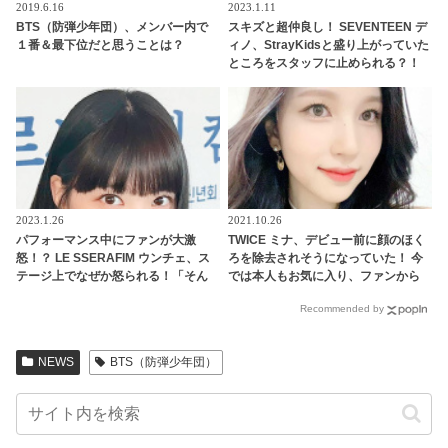
2019.6.16
2023.1.11
BTS（防弾少年団）、メンバー内で
スキズと超仲良し！ SEVENTEEN デ
１番＆最下位だと思うことは？
ィノ、StrayKidsと盛り上がっていた
ところをスタッフに止められる？！
手を引っ張られて自分のグループの
元へ連行・・ かわいすぎる一部始終
に爆笑
2023.1.26
2021.10.26
パフォーマンス中にファンが大激
TWICE ミナ、デビュー前に顔のほく
怒！？ LE SSERAFIM ウンチェ、ス
ろを除去されそうになっていた！ 今
テージ上でなぜか怒られる！「そん
では本人もお気に入り、ファンから
なことしちゃだめ！！」大声で叫ば
も愛されるチャームポイントに
Recommended by
れた彼女の心境とは？
NEWS
BTS（防弾少年団）