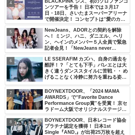
BLACKPINK ジス、初のソロファンコ
なりの大ヒット
ンツアーを予告！ 日本では３月17
日・18日、さいたまスーパーアリーナ
で開催決定！ コンセプトは“愛のカケ
ラ”！？ 14日には新アルバム
NewJeans、ADORとの契約を解除
『AMORTAGE』もリリース
へ！ ミンジ、ハニ、ダニエル、ヘリ
ン、ヘインのメンバー５人全員で緊急
記者会見！「NewJeans never
dies!」と微笑みの宣言！ ADOR側、
LE SSERAFIM カズハ、自身の過去を
2029年まで契約有効と主張
酷評！？「とても下手」バレエとは大
きく違うダンススタイルに苦戦・・ め
げることなく冷静に努力を重ねる姿に
称賛の声続々
BOYNEXTDOOR、「2024 MAMA
AWARDS」で“Favorite Dance
Performance Group賞”を受賞！ 京セ
ラドーム大阪でオリジナルステージパ
フォーマンス披露！ 卒業パーティーを
BOYNEXTDOOR、日本レコード協会
コンセプトにスーツで魅了【動画あ
プラチナ認定を獲得！ 日本1st
り】
Single『AND,』が出荷25万枚を超え