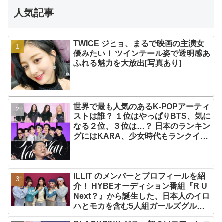
人気記事
TWICE ジヒョ、まるで映画の主演女
優みたい！ ツインテール姿で透明感あ
ふれる魅力を大放出[写真あり]
世界で最も人気のあるK-POPアーティ
ストは誰？ １位はやっぱりBTS、気に
なる２位、３位は…？ 日本のランキン
グにはKARA、少女時代もランクイ
ン！ 各国の個性あふれるデータに注目
殺到
ILLIT のメンバーとプロフィールを紹
介！ HYBEオーディション番組『R U
Next？』から誕生した、日本人のイロ
ハとモカを含む5人組ガールズグルー
プ！ デビュー曲「Magnetic」がいき