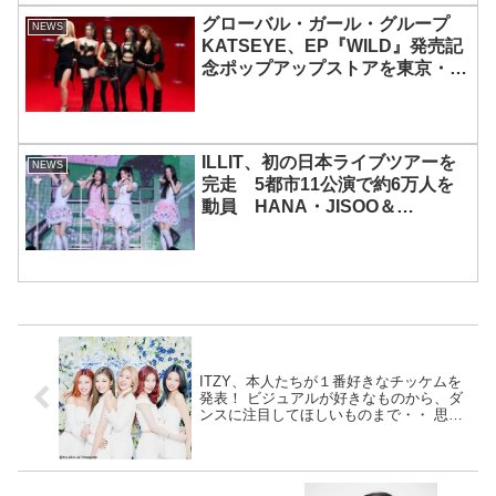
グローバル・ガール・グループ
NEWS
KATSEYE、EP『WILD』発売記
念ポップアップストアを東京・原
宿で開催 限定グッズも登場
ILLIT、初の日本ライブツアーを
NEWS
完走 5都市11公演で約6万人を
動員 HANA・JISOO＆
MOMOKAとのスペシャルコラボ
も実現
ITZY、本人たちが１番好きなチッケムを
発表！ ビジュアルが好きなものから、ダ
ンスに注目してほしいものまで・・ 思い
入れのある映像を紹介