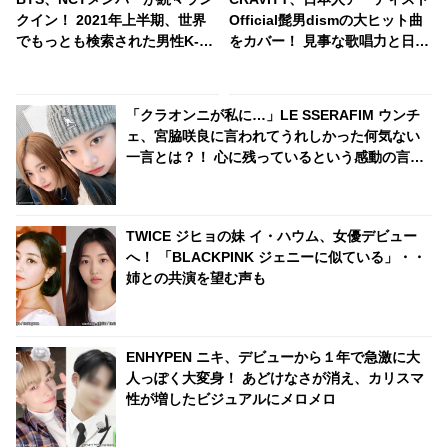
クイン！ 2021年上半期、世界
Official髭男dismの大ヒット曲
でもっとも検索された男性K-
をカバー！ 見事な歌唱力と日本
POPアイドルはだれ？ 世界から
語力に驚き・・「ほんとに夢じ
注目を浴びるトップ40を紹介
ゃない？」まさかのサプライズ
に歓喜
「クラオンニが私に…」LE SSERAFIM ウンチ
ェ、宮脇咲良に言われてうれしかった何気ない
一言とは？！ 心に残っているという感動の言葉
とはいったい何？
TWICE ジヒョの妹 イ・ハウム、女優デビュー
へ！ 「BLACKPINK ジェニーに似ている」・・
姉との共演を望む声も
ENHYPEN ニキ、デビューから１年で急激に大
人っぽく大変身！ あどけなさが消え、カリスマ
性が増したビジュアルにメロメロ