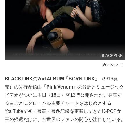
BLACKPINK
2022.08.19
BLACKPINK
の
2nd ALBUM「BORN PINK」
（9/16発
売）の先行配信曲
「Pink Venom」
の音源とミュージック
ビデオがついに本日（18日）昼13時公開された。発表す
る曲ごとにグローバル主要チャートをはじめとする
YouTubeで初・最高・最多記録を更新してきたK-POP女
王の帰還だけに、全世界のファンの関心が注目している。