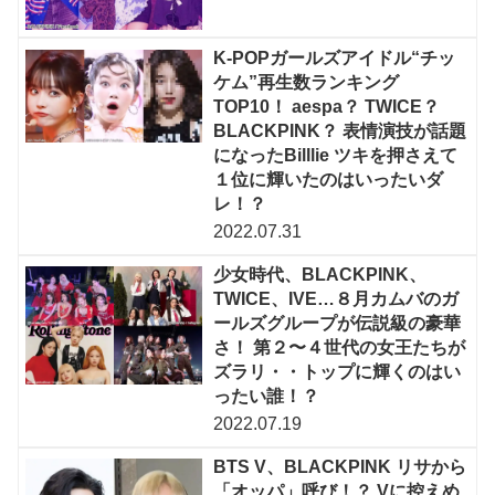
K-POPガールズアイドル“チッ
ケム”再生数ランキング
TOP10！ aespa？ TWICE？
BLACKPINK？ 表情演技が話題
になったBilllie ツキを押さえて
１位に輝いたのはいったいダ
レ！？
2022.07.31
少女時代、BLACKPINK、
TWICE、IVE…８月カムバのガ
ールズグループが伝説級の豪華
さ！ 第２〜４世代の女王たちが
ズラリ・・トップに輝くのはい
ったい誰！？
2022.07.19
BTS V、BLACKPINK リサから
「オッパ」呼び！？ Vに控えめ