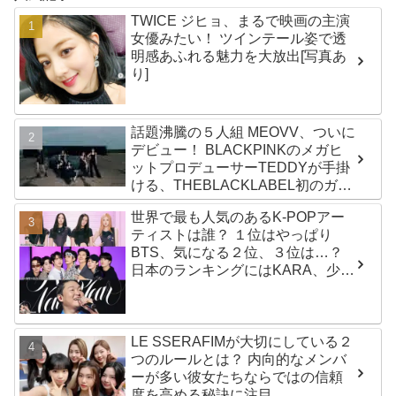
TWICE ジヒョ、まるで映画の主演
女優みたい！ ツインテール姿で透
明感あふれる魅力を大放出[写真あ
り]
話題沸騰の５人組 MEOVV、ついに
デビュー！ BLACKPINKのメガヒ
ットプロデューサーTEDDYが手掛
ける、THEBLACKLABEL初のガー
ルズグループ！ デビューシングル
世界で最も人気のあるK-POPアー
「MEOW」をリリース
ティストは誰？ １位はやっぱり
BTS、気になる２位、３位は…？
日本のランキングにはKARA、少女
時代もランクイン！ 各国の個性あ
ふれるデータに注目殺到
LE SSERAFIMが大切にしている２
つのルールとは？ 内向的なメンバ
ーが多い彼女たちならではの信頼
度を高める秘訣に注目