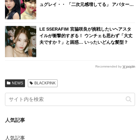
ュグレイ・・ 「二次元感増してる」 アバターと
完全一致のその姿に悶絶
LE SSERAFIM 宮脇咲良が挑戦したいヘアスタ
イルが衝撃的すぎる！ ウンチェも思わず「大丈
夫ですか？」と困惑… いったいどんな髪型？
Recommended by
NEWS
BLACKPINK
人気記事
人気記事