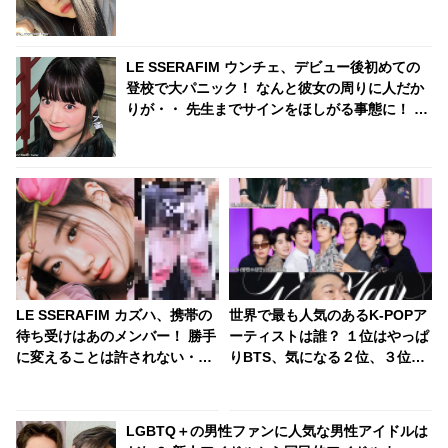
ズ・・ いたずらっ子な姿に注目殺到
LE SSERAFIM ウンチェ、デビュー後初めての
登校で大パニック！ なんと彼女の周りに人だか
りが・・ 先生までサインをほしがる事態に！ ま
るでマンガのような出来事に驚き
LE SSERAFIM カズハ、携帯の
世界で最も人気のあるK-POPア
待ち受けはあのメンバー！ 勝手
ーティストは誰？ １位はやっぱ
に変えることは許されない・・
りBTS、気になる２位、３位
まるで恋人のような“束縛”にほ
は…？ 日本のランキングには
っこり
KARA、少女時代もランクイ
ン！ 各国の個性あふれるデータ
LGBTQ＋の男性ファンに人気な男性アイドルは
に注目殺到