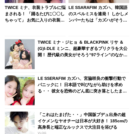
TWICE ミナ、衣装トラブルに悩
LE SSARAFIM カズハ、韓国語
まされる！ 「踊るたびに〇〇し
のスペルミスを連発！ しかしメ
ちゃって」 お気に入りの衣装な
ンバーたちは「カズハがそうと
のに・・ ミナを困らせたことと
言えばそうなんです！」と全肯
は一体・・？
定！ 外国語に果敢に挑む彼女と
それを支えるメンバーたちの絆
TWICE ミナ・ジヒョ ＆ BLACKPINK リサ ＆
にほっこり
(G)I-DLE ミンニ、超豪華すぎるプリクラを大公
開！ 歴代級の美女がそろう“97ライン”のなかよ
しショットがかわいすぎる
LE SSERAFIM カズハ、宮脇咲良の衝撃行動で
パニックに！ 日本語で叫びながら助けを求め
る・・ 彼女を恐怖のどん底に突き落としたまさ
かのハプニングとは？
「これはたまげた・・」中国版プデュ出身の超
イケメンなヤオチーは日本が大好き！ 185cmの
高身長と端正なルックスで大注目を浴びる
VLOG