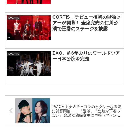
CORTIS、デビュー後初の単独ツ
EVENTS
アーが開幕！ 全席完売の仁川公
演で圧巻のステージを披露
EXO、約6年ぶりのワールドツア
EVENTS
ー日本公演を完走
TWICE ミナ＆チェヨンのセクシーな衣装
に賛否両論・・ 「過激」「生地が下着っ
ぽい」 急激な路線変更に戸惑うファン続
出