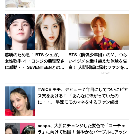
感嘆のため息！ BTS シュガ、
BTS（防弾少年団）のＶ、つら
女性歌手 イ・ヨンジの義理堅さ
いイジメを乗り越えた体験を告
に感動・・ SEVENTEENとのコ
白！ 人間関係に悩むファンを勇
ラボの裏側に興味津々
気づける
NEWS
TWICE モモ、デビュー７年目にしてついにピア
ス穴をあける！ 「あんなに怖がっていたの
に・・」 早速モモのマネをするファン続出
aespa、大胆にチェンジした髪色で「コーチェ
ラ」に向けて出国！ 鮮やかなパープルにアッシ