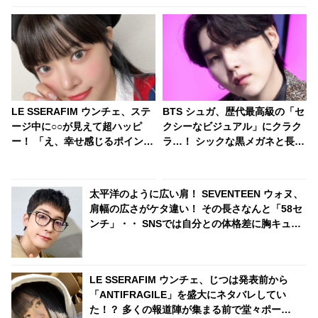
LE SSERAFIM ウンチェ、ステ
BTS シュガ、歴代最高級の「セ
ージ中に○○が見えて超ハッピ
クシーなビジュアル」にクラク
ー！ 「え、幸せ感じるポイント
ラ…！ シックな黒メガネと長め
そこ？ｗｗ」 テンション爆上げ
の前髪がカッコよすぎる・・ 大
した意外なモノの正体とは？ 無
人の余裕あふれる美貌にくぎづ
邪気で愛らしい発言にほっこり
け「色気ヤバい」
太平洋のように広い肩！ SEVENTEEN ウォヌ、
肩幅の広さがケタ違い！ その長さなんと「58セ
ンチ」・・ SNSでは自分との体格差に胸キュン
するファン続出
LE SSERAFIM ウンチェ、じつは発表前から
「ANTIFRAGILE」を盛大にネタバレしてい
た！？ 多くの報道陣が集まる前で堂々ポー