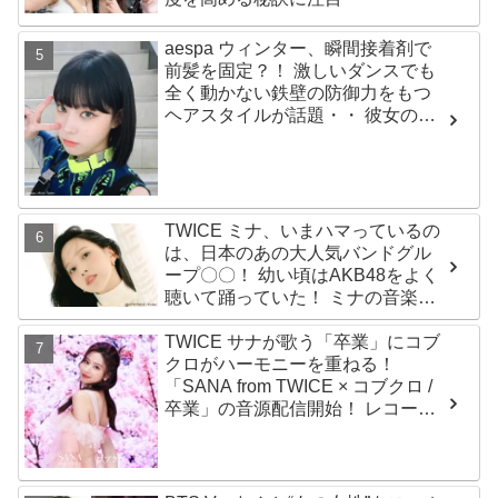
aespa ウィンター、瞬間接着剤で
前髪を固定？！ 激しいダンスでも
全く動かない鉄壁の防御力をもつ
ヘアスタイルが話題・・ 彼女の美
しさをより一層引き立たせる最強
の前髪に視線集中
TWICE ミナ、いまハマっているの
は、日本のあの大人気バンドグル
ープ〇〇！ 幼い頃はAKB48をよく
聴いて踊っていた！ ミナの音楽の
趣味が明らかに
TWICE サナが歌う「卒業」にコブ
クロがハーモニーを重ねる！
「SANA from TWICE × コブクロ /
卒業」の音源配信開始！ レコーデ
ィング映像も公開