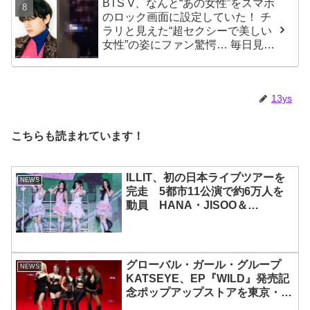
BTS V、なんと“あの女性”をスマホ
のロック画面に設定していた！ チ
ラリと見えた“超セクシーで美しい
女性”の姿にファン驚愕… 毎日見る
その場所にVが選んだ女性の正体が
まさにピッタリだと納得＆感動
13ys
こちらも読まれています！
ILLIT、初の日本ライブツアーを
NEWS
完走 5都市11公演で約6万人を
動員 HANA・JISOO＆
MOMOKAとのスペシャルコラボ
も実現
グローバル・ガール・グループ
NEWS
KATSEYE、EP『WILD』発売記
念ポップアップストアを東京・原
宿で開催 限定グッズも登場