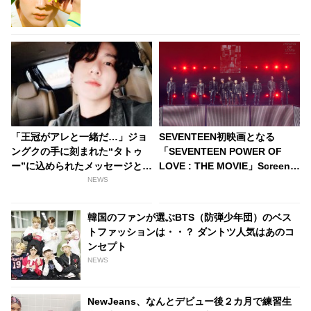
した「魅惑の表情」に衝撃
「王冠がアレと一緒だ…」ジョ
SEVENTEEN初映画となる
ングクの手に刻まれた“タトゥ
「SEVENTEEN POWER OF
ー”に込められたメッセージと
LOVE : THE MOVIE」ScreenX
は？ ファンによる見事な推理に
版特別映像が公開！ 炎が劇場全
NEWS
感動の声
体を包み込むかのような迫力の
「Clap」から「Rock with
韓国のファンが選ぶBTS（防弾少年団）のベス
you」まで・・ 公開が待ちきれ
トファッションは・・？ ダントツ人気はあのコ
なくなる映像に注目
ンセプト
NEWS
NewJeans、なんとデビュー後２カ月で練習生