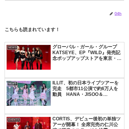
04h
こちらも読まれています！
グローバル・ガール・グループ
NEWS
KATSEYE、EP『WILD』発売記
念ポップアップストアを東京・原
宿で開催 限定グッズも登場
ILLIT、初の日本ライブツアーを
NEWS
完走 5都市11公演で約6万人を
動員 HANA・JISOO＆
MOMOKAとのスペシャルコラボ
も実現
CORTIS、デビュー後初の単独ツ
EVENTS
アーが開幕！ 全席完売の仁川公