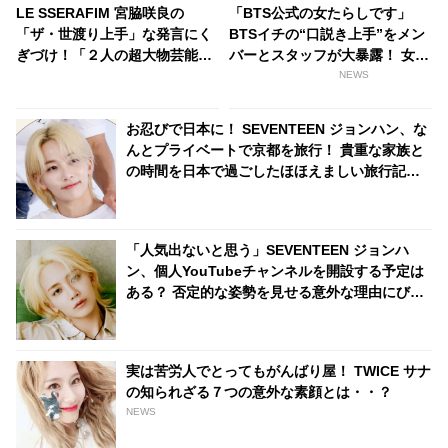
LE SSERAFIM 宮脇咲良の
「BTS公式の女たらしです」
「ザ・世渡り上手」な発言にく
BTSイチの“口説き上手”をメン
ぎづけ！「２人の超大物芸能人
バーとスタッフが大暴露！ 女性
のうちどちらが好き？」究極の
とのハグシーンをわざと失敗し
NEWS
選択に彼女たちが出した答えと
てやり直していたとバラされる
は・・ 芸歴10年以上のプロらし
メンバーも！ 爆弾発言のオンパ
お忍びで日本に！ SEVENTEEN ジョンハン、な
い発言に爆笑
レードに爆笑
んとプライベートで京都を旅行！ 貴重な家族と
の時間を日本で過ごしたほほえましい旅行記に
ファン大喜び
「人気出ないと思う」SEVENTEEN ジョンハ
ン、個人YouTubeチャンネルを開設する予定は
ある？ 否定的な姿勢を見せる意外な理由にびっ
くり
実は苦労人でとってもがんばり屋！ TWICE サナ
の知られざる７つの意外な素顔とは・・？
NEWS