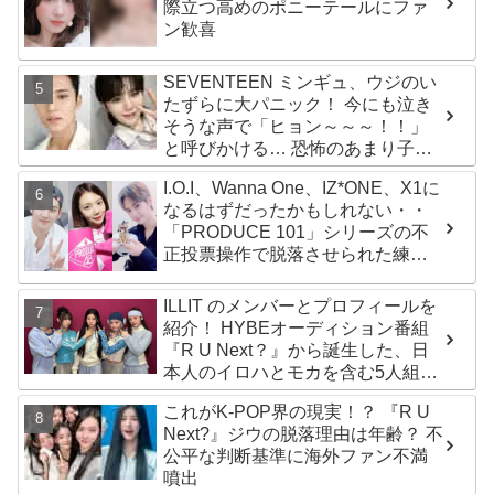
際立つ高めのポニーテールにファ
ン歓喜
SEVENTEEN ミンギュ、ウジのい
たずらに大パニック！ 今にも泣き
そうな声で「ヒョン～～～！！」
と呼びかける… 恐怖のあまり子供
のように駆け出す姿がかわいい
I.O.I、Wanna One、IZ*ONE、X1に
なるはずだったかもしれない・・
「PRODUCE 101」シリーズの不
正投票操作で脱落させられた練習
生12人の氏名が公表
ILLIT のメンバーとプロフィールを
紹介！ HYBEオーディション番組
『R U Next？』から誕生した、日
本人のイロハとモカを含む5人組ガ
ールズグループ！ デビュー曲
これがK-POP界の現実！？ 『R U
「Magnetic」がいきなりの大ヒッ
Next?』ジウの脱落理由は年齢？ 不
ト
公平な判断基準に海外ファン不満
噴出