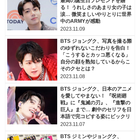
最高の誕生日プレゼントを贈
る！ うれしさのあまり女の子は
涙… 微笑ましいやりとりに世界
中のARMYが感動
2023.11.09
BTS ジョングク、写真を撮る際
のゆずれないこだわりを告白！
「こうするとカッコ悪くなる」
自分の顔を熟知しているからこ
そのクセとは？
2023.11.08
BTS ジョングク、日本のアニメ
を愛してやまない！ 『呪術廻
戦』に『鬼滅の刃』、『進撃の
巨人』まで… 劇中のセリフを日
本語で完コピする姿にビックリ
2023.11.07
BTS ジミンやジョングク、