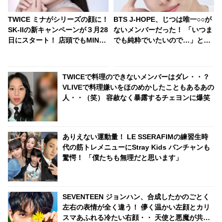
TWICE ミナがシリーズの顔に！
BTS J-HOPE、じつは唯一○○が
SK-IIの新キャンペーンが３月28
ないメンバーだった！ 「いつま
日にスタート！ 店頭でもMINA
でも純粋でいたいので…」とい
のビジュアルや動画を展開
うJ-HOPEの言葉に「俺らは汚
いってこと？」とメンバー総反
撃・・ 予想だにしない展開を迎
TWICEで料理のできないメンバーはダレ・・？
えたかわいすぎるやりとりにフ
VLIVEで料理嫌いをほのめかしたこともあるあの
ァン爆笑
人・・（笑） 容赦なく暴露するチェヨンに爆笑
ありえない運動量！ LE SSERAFIMの練習生時
代の筋トレメニューにStray Kids バンチャンも
驚愕！ 「僕たちも無理だと思います」
SEVENTEEN ジョンハン、合成したかのごとく
左右の表情が全く違う！ 儚く温かい左顔とカリ
スマあふれる冷たい右顔・・ 天使と悪魔が共存