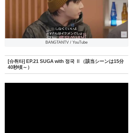
BANGTANTV / YouTube
[슈취타] EP.21 SUGA with 정국 Ⅱ（該当シーンは15分
40秒頃～）