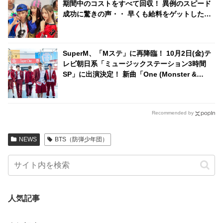
期間中のコストをすべて回収！ 異例のスピード
成功に驚きの声・・ 早くも給料をゲットしたメ
ンバーたちのお金の使い道は・・？
SuperM、「Mステ」に再降臨！ 10月2日(金)テ
レビ朝日系「ミュージックステーション3時間
SP」に出演決定！ 新曲「One (Monster &
Infinity)」を日本初披露へ
Recommended by
NEWS
BTS（防弾少年団）
人気記事