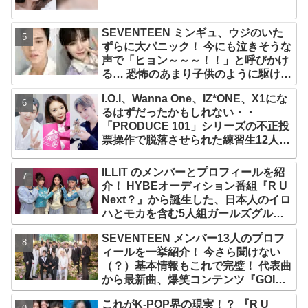
SEVENTEEN ミンギュ、ウジのいた
ずらに大パニック！ 今にも泣きそうな
声で「ヒョン～～～！！」と呼びかけ
る… 恐怖のあまり子供のように駆け出
す姿がかわいい
I.O.I、Wanna One、IZ*ONE、X1にな
るはずだったかもしれない・・
「PRODUCE 101」シリーズの不正投
票操作で脱落させられた練習生12人の
氏名が公表
ILLIT のメンバーとプロフィールを紹
介！ HYBEオーディション番組『R U
Next？』から誕生した、日本人のイロ
ハとモカを含む5人組ガールズグルー
プ！ デビュー曲「Magnetic」がいき
SEVENTEEN メンバー13人のプロフ
なりの大ヒット
ィールを一挙紹介！ 今さら聞けない
（？）基本情報もこれで完璧！ 代表曲
から最新曲、爆笑コンテンツ『GOING
SEVENTEEN』まで・・VERY NICE
これがK-POP界の現実！？ 『R U
な魅力が満載