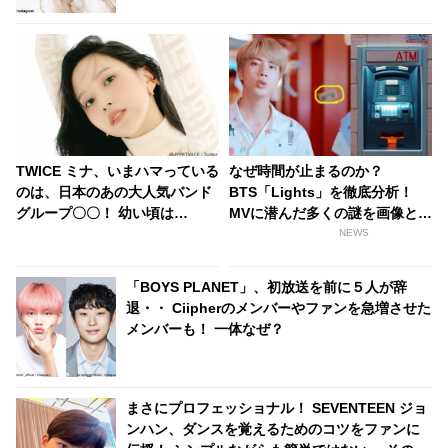
TWICE ミナ、いまハマっている
なぜ時間が止まるのか？
のは、日本のあの大人気バンド
BTS「Lights」を徹底分析！
グループ〇〇！ 幼い頃は
MVに潜んだ多くの謎を画像と共
AKB48をよく聴いて踊ってい
にチェック！［パート2］
NEWS
た！ ミナの音楽の趣味が明らか
に
「BOYS PLANET」、初放送を前に５人が辞
退・・ Ciipherのメンバーやファンを急増させた
メンバーも！ 一体なぜ？
まさにプロフェッショナル！ SEVENTEEN ジョ
ンハン、ダンスを覚えるためのコツをファンに