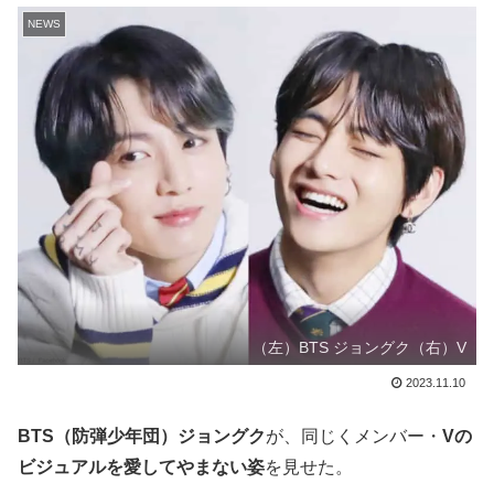
NEWS
（左）BTS ジョングク（右）V
2023.11.10
BTS（防弾少年団）ジョングク
が、同じくメンバー・
Vの
ビジュアルを愛してやまない姿
を見せた。