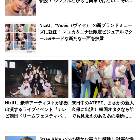
伝授！ シンプルながらも簡単ではない… その心
がけに感動
NiziU、”Visée（ヴィセ）”の新ブランドミュー
ズに就任！ マユカ＆ニナは限定ビジュアルでク
ール&モードな新たな一面を披露
NiziU、豪華アーティストが多数
来日中のATEEZ、まさかの新大
出演するライブイベント『テレ
久保に出没！ 韓国オタクなら誰
ビ朝日ドリームフェスティバル
でも見覚えのあるあの場所にフ
2022』に出演決定！ さらに東
ァン大パニック！ 「なんでそこ
京スカイツリーにて、NiziU特別
に？」
ライティングのリバイバル点灯
Stray Kids ハンの確かな実力に感動！ 誠実な性