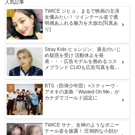
人気記事
TWICE ジヒョ、まるで映画の主演
女優みたい！ ツインテール姿で透
明感あふれる魅力を大放出[写真あ
り]
Stray Kids ヒョンジン、過去のいじ
め疑惑を受け 活動休止を発
表・・・広告モデルを務めるコス
メブランド CLIOも広告写真を取り
下げ
BTS（防弾少年団）×スティーヴ・
アオキの楽曲「Wasted On Me」が
カナダでゴールド認定に
TWICE サナ、女神のようなポニー
テール姿を披露！ 圧倒的な小顔が