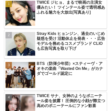
TWICE ジヒョ、まるで映画の主演女
優みたい！ ツインテール姿で透明感あ
ふれる魅力を大放出[写真あり]
Stray Kids ヒョンジン、過去のいじめ
疑惑を受け 活動休止を発表・・・広告
モデルを務めるコスメブランド CLIO
も広告写真を取り下げ
BTS（防弾少年団）×スティーヴ・ア
オキの楽曲「Wasted On Me」がカナ
ダでゴールド認定に
TWICE サナ、女神のようなポニーテ
ール姿を披露！ 圧倒的な小顔が際立つ
高めのポニーテールにファン歓喜