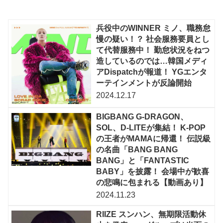
兵役中のWINNER ミノ、職務怠
慢の疑い！？ 社会服務要員とし
て代替服務中！ 勤怠状況をねつ
造しているのでは…韓国メディ
アDispatchが報道！ YGエンタ
ーテインメントが反論開始
2024.12.17
BIGBANG G-DRAGON、
SOL、D-LITEが集結！ K-POP
の王者がMAMAに帰還！ 伝説級
の名曲「BANG BANG
BANG」と「FANTASTIC
BABY」を披露！ 会場中が歓喜
の悲鳴に包まれる【動画あり】
2024.11.23
RIIZE スンハン、無期限活動休