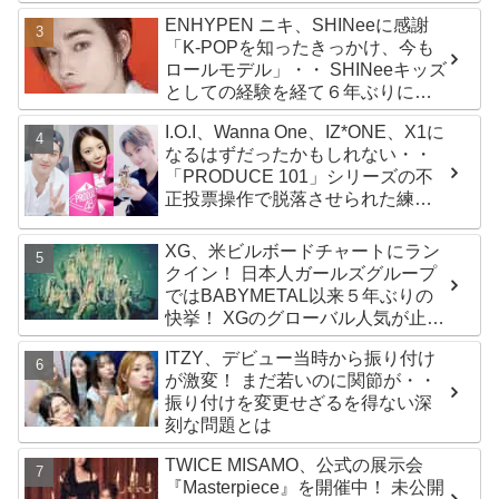
かわいすぎる２人の会話に爆笑
ENHYPEN ニキ、SHINeeに感謝
「K-POPを知ったきっかけ、今も
ロールモデル」・・ SHINeeキッズ
としての経験を経て６年ぶりに東
京ドームに帰還した感想は？
I.O.I、Wanna One、IZ*ONE、X1に
なるはずだったかもしれない・・
「PRODUCE 101」シリーズの不
正投票操作で脱落させられた練習
生12人の氏名が公表
XG、米ビルボードチャートにラン
クイン！ 日本人ガールズグループ
ではBABYMETAL以来５年ぶりの
快挙！ XGのグローバル人気が止ま
らない…「コーチェラ2025」にも
ITZY、デビュー当時から振り付け
日本人唯一の出演
が激変！ まだ若いのに関節が・・
振り付けを変更せざるを得ない深
刻な問題とは
TWICE MISAMO、公式の展示会
『Masterpiece』を開催中！ 未公開