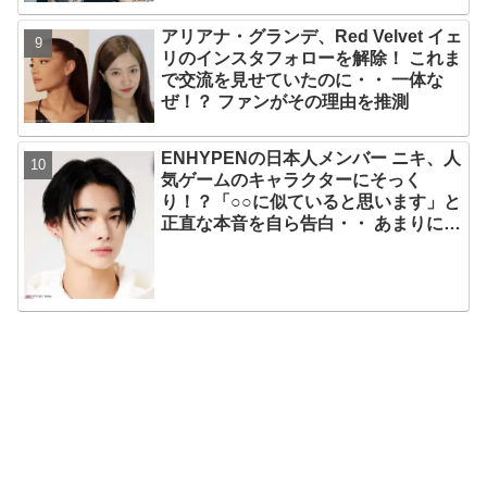
のスゴさとは？
アリアナ・グランデ、Red Velvet イェ
リのインスタフォローを解除！ これま
で交流を見せていたのに・・ 一体な
ぜ！？ ファンがその理由を推測
ENHYPENの日本人メンバー ニキ、人
気ゲームのキャラクターにそっく
り！？「○○に似ていると思います」と
正直な本音を自ら告白・・ あまりにも
そっくりな見た目にファン大爆笑「客
観的な視点で自分を見てるねｗｗ」