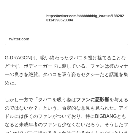
https://twitter.com/bbbbbbbbig_/status/188282
0114598523304
twitter.com
G-DRAGON
は、吸い終わったタバコを投げ捨てることな
どせず、ボディーガードに渡している。ファンは彼のマナ
ーの良さを絶賛。タバコを吸う姿もセクシーだと話題を集
めた。
しかし一方で「タバコを吸う姿は
ファンに悪影響
を与える
のではないか？」という、否定的な意見も見られた。アイ
ドルには多くのファンがついており、特にBIGBANGとも
なると未成年者のファンも少なくないだろう。そうしたフ
ァンがタバコに憧れるきっかけになるかもしれないという