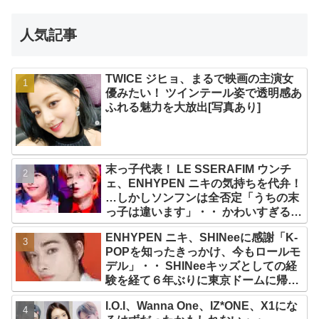
人気記事
TWICE ジヒョ、まるで映画の主演女
優みたい！ ツインテール姿で透明感あ
ふれる魅力を大放出[写真あり]
末っ子代表！ LE SSERAFIM ウンチ
ェ、ENHYPEN ニキの気持ちを代弁！
…しかしソンフンは全否定「うちの末
っ子は違います」・・ かわいすぎる２
人の会話に爆笑
ENHYPEN ニキ、SHINeeに感謝「K-
POPを知ったきっかけ、今もロールモ
デル」・・ SHINeeキッズとしての経
験を経て６年ぶりに東京ドームに帰還
した感想は？
I.O.I、Wanna One、IZ*ONE、X1にな