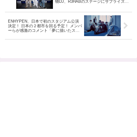
物DJ、R3HABのステージにサプライズ登
場＆初コラボ！ 浜田雅功×小室哲哉
「WOW WAR TONIGHT」のカバーも披
露【セットリストあり】
ENHYPEN、日本で初のスタジアム公演
決定！ 日本の２都市を回る予定！ メンバ
ーらが感激のコメント「夢に描いたスタ
ジアム公演が…」