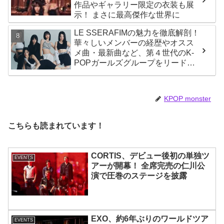
作品やギャラリー限定の衣装も展
示！ まさに最高傑作な世界に
LE SSERAFIMの魅力を徹底解剖！
華々しいメンバーの経歴やオスス
メ曲・最新曲など、第４世代のK-
POPガールズグループをリードす
る彼女たちのスゴさとは？
KPOP monster
こちらも読まれています！
CORTIS、デビュー後初の単独ツ
EVENTS
アーが開幕！ 全席完売の仁川公
演で圧巻のステージを披露
EXO、約6年ぶりのワールドツア
EVENTS