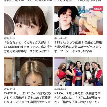
なんとどのグループも平均身長が180
が切なすぎる・・ おぼろげな瞳で口
センチ超え！ 全員が185センチ以上
ずさむシュガの美しく儚い姿にくぎ
のグループも
づけ
NEWS
2023.5.17
2019.11.24
「おなら」と「うんち」が大好き！
BTS ジョングク効果！ 伝統的な韓服
LE SSERAFIM チェウォン、成人済と
が若い世代に人気 …オーダー止まら
は思えぬ超幼稚な一面が明らかに！
ず、ブランドはうれしい悲鳴
「おならトーク」がまさかの大盛り
上がり・・ 衝撃的なシーンに爆笑
2022.9.11
2022.12.24
TWICE サナ、タバコのポイ捨てにや
KARA、７年ぶりのダンス練習で体
さしく注意喚起！ 足を止めて直接話
がボロボロに！「ひざに水が溜まっ
しかけ… どこまでも真面目でカッコ
た」「階段を下りられなくなった」
いい一面をキャッチ
あまりの体力のなさにニコル驚愕！