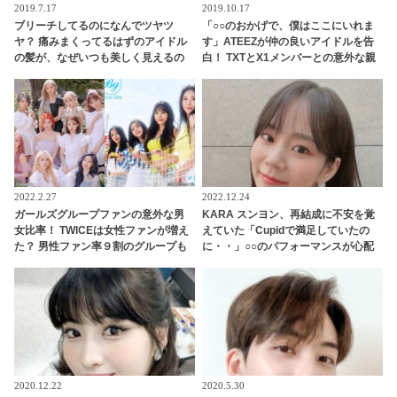
2019.7.17
2019.10.17
ブリーチしてるのになんでツヤツ
「○○のおかげで、僕はここにいれま
ヤ？ 痛みまくってるはずのアイドル
す」ATEEZが仲の良いアイドルを告
の髪が、なぜいつも美しく見えるの
白！ TXTとX1メンバーとの意外な親
か・・ その気になるヒミツと
交にビックリ
は・・？
2022.2.27
2022.12.24
ガールズグループファンの意外な男
KARA スンヨン、再結成に不安を覚
女比率！ TWICEは女性ファンが増え
えていた「Cupidで満足していたの
た？ 男性ファン率９割のグループも
に・・」○○のパフォーマンスが心配
で仕方なかった！ アイドルとしての
プライドが感じられる発言はさすが
の一言
2020.12.22
2020.5.30