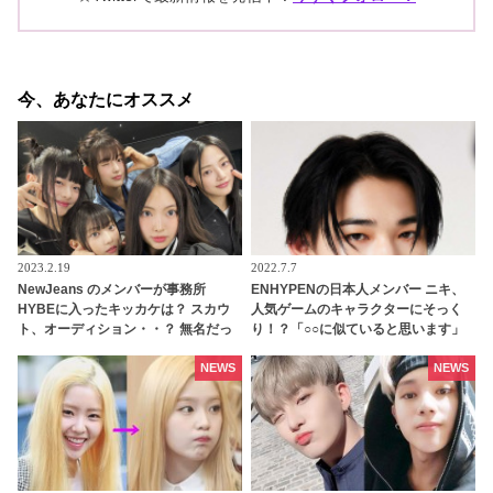
今、あなたにオススメ
2023.2.19
2022.7.7
NewJeans のメンバーが事務所
ENHYPENの日本人メンバー ニキ、
HYBEに入ったキッカケは？ スカウ
人気ゲームのキャラクターにそっく
ト、オーディション・・？ 無名だっ
り！？「○○に似ていると思います」
た彼女たちがいかにしてスターの素
と正直な本音を自ら告白・・ あまり
質を見いだされたのか、その経緯が
にもそっくりな見た目にファン大爆
NEWS
NEWS
明らかに
笑「客観的な視点で自分を見てるね
ｗｗ」