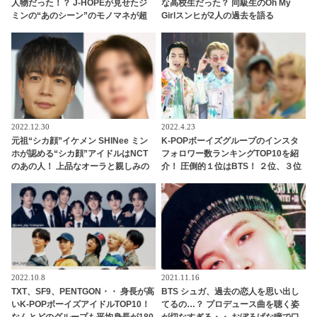
人物だった！？ J-HOPEが見せたジ
な高校生だった？ 同級生のOh My
ミンの“あのシーン”のモノマネが超
Girlスンヒが2人の過去を語る
ソックリすぎる… あまりの再現度に
ファンから驚きの声殺到
2022.12.30
2022.4.23
元祖“シカ顔”イケメン SHINee ミン
K-POPボーイズグループのインスタ
ホが認める“シカ顔”アイドルはNCT
フォロワー数ランキングTOP10を紹
のあの人！ 上品なオーラと親しみの
介！ 圧倒的１位はBTS！ ２位、３位
ある雰囲気を兼ね備えたイケメンと
に食い込んだのはどのグループ？
は一体ダレ？
2022.10.8
2021.11.16
TXT、SF9、PENTGON・・ 身長が高
BTS シュガ、過去の恋人を思い出し
いK-POPボーイズアイドルTOP10！
てるの…？ プロデュース曲を聴く姿