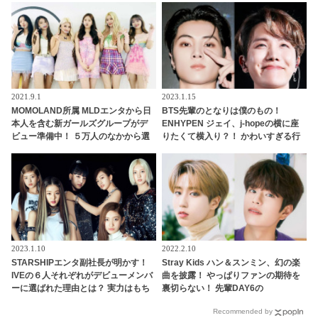
振付を修正していたことを告白
2021.9.1
2023.1.15
MOMOLAND所属 MLDエンタから日
BTS先輩のとなりは僕のもの！
本人を含む新ガールズグループがデ
ENHYPEN ジェイ、j-hopeの横に座
ビュー準備中！ ５万人のなかから選
りたくて横入り？！ かわいすぎる行
抜、１日11時間の練習・・ 厳しい練
動に大爆笑
習生の生活が明らかに
2023.1.10
2022.2.10
STARSHIPエンタ副社長が明かす！
Stray Kids ハン＆スンミン、幻の楽
IVEの６人それぞれがデビューメンバ
曲を披露！ やっぱりファンの期待を
ーに選ばれた理由とは？ 実力はもち
裏切らない！ 先輩DAY6の
ろん、内面もかなり重視！ 絶え間な
「Zombie」をカバーしファンからは
Recommended by
い努力、勤勉さ、情熱・・ 納得のワ
歓喜の声