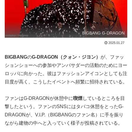
BIGBANG G-DRAGON
2025.01.27
BIGBANG
の
G-DRAGON（クォン・ジヨン）
が、ファッ
ションショーへの参加やアンバサダーの活動のためにヨー
ロッパに向かった。彼はファッションアイコンとしても注
目度が高く、こうしたイベントへ頻繁に招待されている。
ファンはG-DRAGONが休憩中に
喫煙
しているところを目
撃したという。ファンのSNSにはタバコ休憩をとったG-
DRAGONが、V.I.P.（BIGBANGのファン名）に手を振り
ながら建物の中へと入っていく様子が投稿されている。