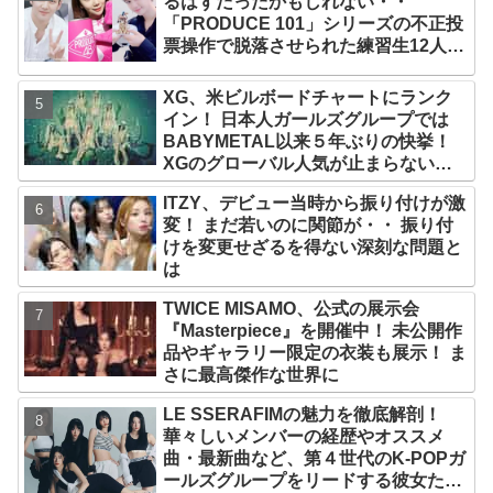
るはずだったかもしれない・・
「PRODUCE 101」シリーズの不正投
票操作で脱落させられた練習生12人の
氏名が公表
XG、米ビルボードチャートにランク
イン！ 日本人ガールズグループでは
BABYMETAL以来５年ぶりの快挙！
XGのグローバル人気が止まらない…
「コーチェラ2025」にも日本人唯一の
ITZY、デビュー当時から振り付けが激
出演
変！ まだ若いのに関節が・・ 振り付
けを変更せざるを得ない深刻な問題と
は
TWICE MISAMO、公式の展示会
『Masterpiece』を開催中！ 未公開作
品やギャラリー限定の衣装も展示！ ま
さに最高傑作な世界に
LE SSERAFIMの魅力を徹底解剖！
華々しいメンバーの経歴やオススメ
曲・最新曲など、第４世代のK-POPガ
ールズグループをリードする彼女たち