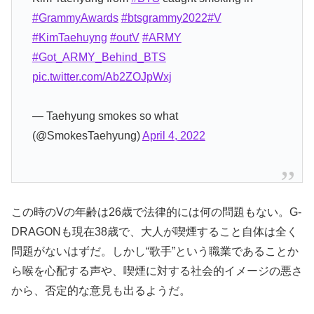
#GrammyAwards
#btsgrammy2022
#V
#KimTaehuyng
#outV
#ARMY
#Got_ARMY_Behind_BTS
pic.twitter.com/Ab2ZOJpWxj
— Taehyung smokes so what
(@SmokesTaehyung)
April 4, 2022
この時のVの年齢は26歳で法律的には何の問題もない。G-
DRAGONも現在38歳で、大人が喫煙すること自体は全く
問題がないはずだ。しかし“歌手”という職業であることか
ら喉を心配する声や、喫煙に対する社会的イメージの悪さ
から、否定的な意見も出るようだ。