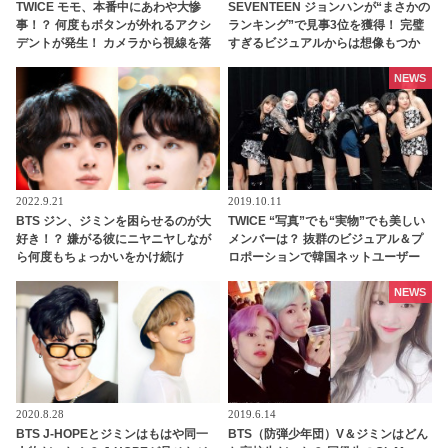
TWICE モモ、本番中にあわや大惨
SEVENTEEN ジョンハンが“まさかの
事！？ 何度もボタンが外れるアクシ
ランキング”で見事3位を獲得！ 完璧
デントが発生！ カメラから視線を落
すぎるビジュアルからは想像もつか
とさず冷静に対処する彼女のプロフ
ない”衝撃的なギャップ”が明らか
ェッショナルな行動に拍手喝采[動画
に… 見る人を唖然とさせたジョンハ
NEWS
あり]
ンの意外な一面にファン大爆笑
2022.9.21
2019.10.11
BTS ジン、ジミンを困らせるのが大
TWICE “写真”でも“実物”でも美しい
好き！？ 嫌がる彼にニヤニヤしなが
メンバーは？ 抜群のビジュアル＆プ
ら何度もちょっかいをかけ続け
ロポーションで韓国ネットユーザー
る・・ 楽しそうに笑いながらふざけ
をあっと言わせた4名とは・・？
合う２人の姿にくぎづけ
NEWS
2020.8.28
2019.6.14
BTS J-HOPEとジミンはもはや同一
BTS（防弾少年団）V＆ジミンはどん