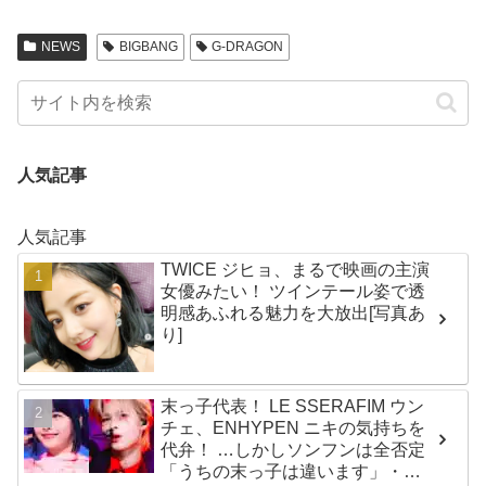
ケが明かされる
NEWS
BIGBANG
G-DRAGON
人気記事
人気記事
TWICE ジヒョ、まるで映画の主演
女優みたい！ ツインテール姿で透
明感あふれる魅力を大放出[写真あ
り]
末っ子代表！ LE SSERAFIM ウン
チェ、ENHYPEN ニキの気持ちを
代弁！ …しかしソンフンは全否定
「うちの末っ子は違います」・・