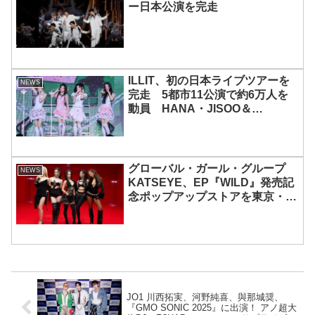
ー日本公演を完走
ILLIT、初の日本ライブツアーを
NEWS
完走 5都市11公演で約6万人を
動員 HANA・JISOO＆
MOMOKAとのスペシャルコラボ
も実現
グローバル・ガール・グループ
NEWS
KATSEYE、EP『WILD』発売記
念ポップアップストアを東京・原
宿で開催 限定グッズも登場
JO1 川西拓実、河野純喜、與那城奨、
『GMO SONIC 2025』に出演！ アノ超大