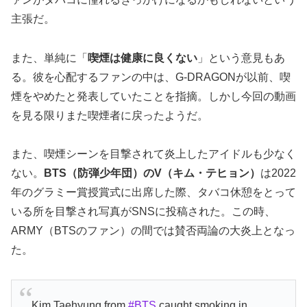
主張だ。
また、単純に「
喫煙は健康に良くない
」という意見もあ
る。
彼を
心配するファンの中は、
G-DRAGON
が以前、喫
煙をやめたと発表していたことを指摘。しかし今回の動画
を見る限りまた喫煙者に戻ったようだ。
また、喫煙シーンを目撃されて炎上したアイドルも少なく
ない。
BTS（防弾少年団）のV（キム・テヒョン）
は2022
年のグラミー賞授賞式に出席した際、タバコ休憩をとって
いる所を目撃され写真がSNSに投稿された。この時、
ARMY（BTSのファン）の間では賛否両論の大炎上となっ
た。
Kim Taehyung from
#BTS
caught smoking in