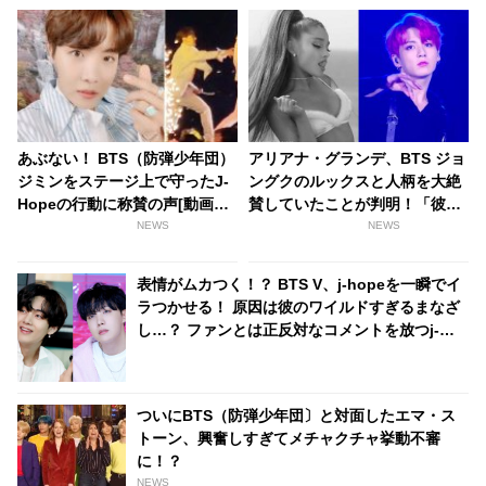
あぶない！ BTS（防弾少年団）
アリアナ・グランデ、BTS ジョ
ジミンをステージ上で守ったJ-
ングクのルックスと人柄を大絶
Hopeの行動に称賛の声[動画あ
賛していたことが判明！「彼は
り]
本当に完璧な人だった」ジョン
NEWS
NEWS
グクのモテ男ぶりにファンは脱
帽「彼は世界の歌姫までも虜に
表情がムカつく！？ BTS V、j-hopeを一瞬でイ
する」
ラつかせる！ 原因は彼のワイルドすぎるまなざ
し…？ ファンとは正反対なコメントを放つj-
hopeの本音に爆笑
ついにBTS（防弾少年団〕と対面したエマ・ス
トーン、興奮しすぎてメチャクチャ挙動不審
に！？
NEWS