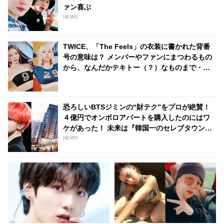
ァン喜ぶ
NEWS
TWICE、「The Feels」の衣装に書かれた背番
号の意味は？ メンバーやファンにまつわるもの
から、なんだかテキトー（？）なものまで・・
気になるその意味とは？
恐ろしいBTSジミンの“財テク”をプロが絶賛！
４億円でオンボロアパートを購入したのにはワ
ケがあった！ 未来は『韓国一のセレブタウン』
の地主になるってホント？
NEWS