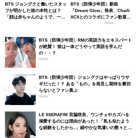
BTS ジョングクと働いたスタッ
BTS（防弾少年団）新曲
フが明かした彼の本性とは？
「Dream Glow」発表、Charli
「顔は赤ちゃんのようで、一生
XCXとのコラボにファン歓喜！
忘れられないような香りがしま
そして…共同制作者が明かすジ
NEWS
した」ジョングクに魅了された
ミンへの思い「彼の夢、そして
ダンサーのコメントにファン興
彼の絶望から生まれた歌」
BTS（防弾少年団）RMの英語力をエキスパート
味津々
が絶賛！ 彼は一体どうやって英語を学んだ
の・・？
NEWS
BTS（防弾少年団）ジョングクはやっぱりウサ
ギだった！？ ある「もの」を発見し期待を裏切
らないとファン喜ぶ
NEWS
LE SSERAFIM 宮脇咲良、ウンチェやカズハを
溺愛するのには理由があった！「私も似たよう
な経験をしたから..」細やかな気遣いの数々とそ
れに込められた深い思いに感動