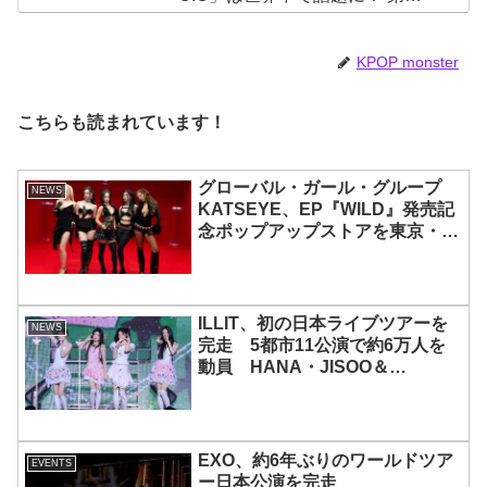
世代を代表する美女ソリュンをは
じめ、全員ビジュアルメンバーと
いわれるその魅力をチェック
KPOP monster
こちらも読まれています！
グローバル・ガール・グループ
NEWS
KATSEYE、EP『WILD』発売記
念ポップアップストアを東京・原
宿で開催 限定グッズも登場
ILLIT、初の日本ライブツアーを
NEWS
完走 5都市11公演で約6万人を
動員 HANA・JISOO＆
MOMOKAとのスペシャルコラボ
も実現
EXO、約6年ぶりのワールドツア
EVENTS
ー日本公演を完走