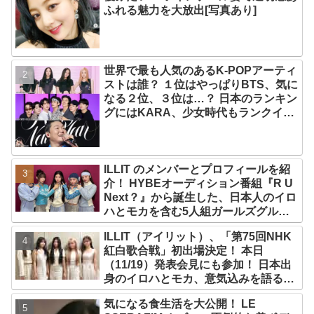
ふれる魅力を大放出[写真あり]
世界で最も人気のあるK-POPアーティ
ストは誰？ １位はやっぱりBTS、気に
なる２位、３位は…？ 日本のランキン
グにはKARA、少女時代もランクイ
ン！ 各国の個性あふれるデータに注目
殺到
ILLIT のメンバーとプロフィールを紹
介！ HYBEオーディション番組『R U
Next？』から誕生した、日本人のイロ
ハとモカを含む5人組ガールズグルー
プ！ デビュー曲「Magnetic」がいき
ILLIT（アイリット）、「第75回NHK
なりの大ヒット
紅白歌合戦」初出場決定！ 本日
（11/19）発表会見にも参加！ 日本出
身のイロハとモカ、意気込みを語る
「ずっと夢見てたステージ…嬉しくて
気になる食生活を大公開！ LE
光栄」