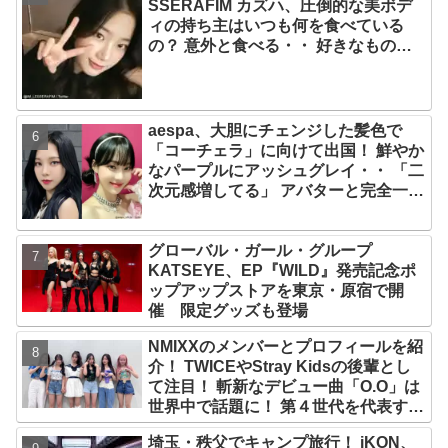
SSERAFIM カズハ、圧倒的な美ボデ
ィの持ち主はいつも何を食べている
の？ 意外と食べる・・ 好きなものを
食べつつ健康を維持する方法とは？
aespa、大胆にチェンジした髪色で
「コーチェラ」に向けて出国！ 鮮やか
なパープルにアッシュグレイ・・ 「二
次元感増してる」 アバターと完全一致
のその姿に悶絶
グローバル・ガール・グループ
KATSEYE、EP『WILD』発売記念ポ
ップアップストアを東京・原宿で開
催 限定グッズも登場
NMIXXのメンバーとプロフィールを紹
介！ TWICEやStray Kidsの後輩とし
て注目！ 斬新なデビュー曲「O.O」は
世界中で話題に！ 第４世代を代表する
美女ソリュンをはじめ、全員ビジュア
埼玉・秩父でキャンプ旅行！ iKON、
ルメンバーといわれるその魅力をチェ