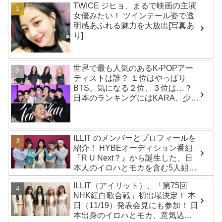
TWICE ジヒョ、まるで映画の主演
女優みたい！ ツインテール姿で透
明感あふれる魅力を大放出[写真あ
り]
世界で最も人気のあるK-POPアー
ティストは誰？ １位はやっぱり
BTS、気になる２位、３位は…？
日本のランキングにはKARA、少女
時代もランクイン！ 各国の個性あ
ふれるデータに注目殺到
ILLIT のメンバーとプロフィールを
紹介！ HYBEオーディション番組
『R U Next？』から誕生した、日
本人のイロハとモカを含む5人組ガ
ールズグループ！ デビュー曲
ILLIT（アイリット）、「第75回
「Magnetic」がいきなりの大ヒッ
NHK紅白歌合戦」初出場決定！ 本
ト
日（11/19）発表会見にも参加！ 日
本出身のイロハとモカ、意気込み