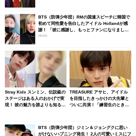
BTS（防弾少年団）RMの国連スピーチに韓国で
初めて同性愛を告白したアイドル Hollandが感
謝！ 「彼に感謝し、もっとファンになりまし
た」
NEWS
Stray Kids スンミン、伝説級の
TREASURE アサヒ、アイドル
ステージはある人のおかげで実
を目指したきっかけの大先輩と
現！ 彼の魅力を誰よりも知る人
ついに共演！「練習生のときか
ならではの選曲と、その誕生秘
らアサヒが気になっていまし
話が明らかに
た」なんと認知されていた！ 彼
のサクセスストーリーに注目殺
BTS（防弾少年団）ジミン＆ジョングクに思い
到
がけないハプニング発生！ 2人の可愛いミスにフ