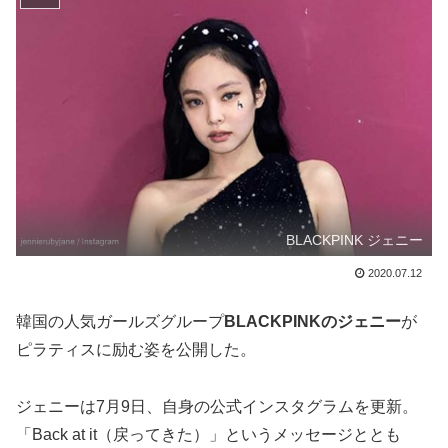
BLACKPINK ジェニー
2020.07.12
韓国の人気ガールズグループ
BLACKPINKのジェニー
が
ピラティスに励む姿を公開した。
ジェニーは7月9日、自身の公式インスタグラムを更新。
「Back at it（戻ってきた）」というメッセージととも