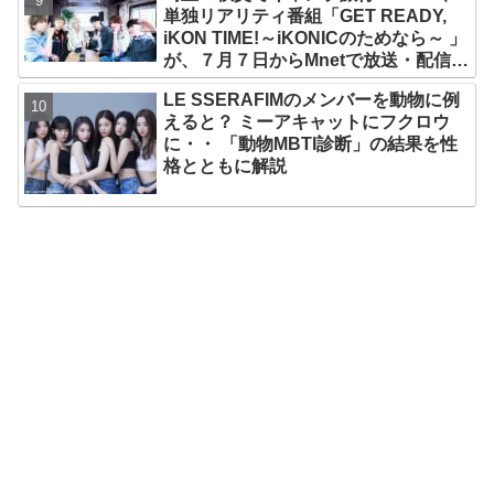
単独リアリティ番組「GET READY,
ック
iKON TIME!～iKONICのためなら～ 」
が、７月７日からMnetで放送・配信ス
タート
LE SSERAFIMのメンバーを動物に例
えると？ ミーアキャットにフクロウ
に・・ 「動物MBTI診断」の結果を性
格とともに解説