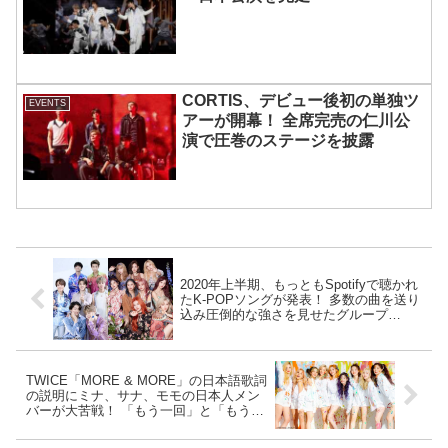
CORTIS、デビュー後初の単独ツ
EVENTS
アーが開幕！ 全席完売の仁川公
演で圧巻のステージを披露
2020年上半期、もっともSpotifyで聴かれ
たK-POPソングが発表！ 多数の曲を送り
込み圧倒的な強さを見せたグループ
は・・？
TWICE「MORE & MORE」の日本語歌詞
の説明にミナ、サナ、モモの日本人メン
バーが大苦戦！ 「もう一回」と「もう一
度」の違いは・・[動画あり]