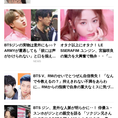
BTSジンの実物は意外にも○○？
オタク以上にオタク！ LE
ARMYが遭遇しても「彼には声
SSERAFIM ユンジン、宮脇咲良
がかけられない」と口を揃え
の魅力を大興奮で熱弁・・「な
る、その気になる理由とは？
んでファンになるかわかった」
NEWS
サクラにメロメロな姿がかわい
すぎる
BTS V、RMのせいでとつぜん自信喪失！ 「なん
で今教えるの？」抑えきれない不満をあらわ
に… RMからの指摘で自身の重大なミスに気づく
彼の超正直なリアクションが面白すぎる
BTS ジン、意外な人脈が明らかに‥！ 俳優ユ・
スンホがジンとの親交を語る 「ソクジン兄さん