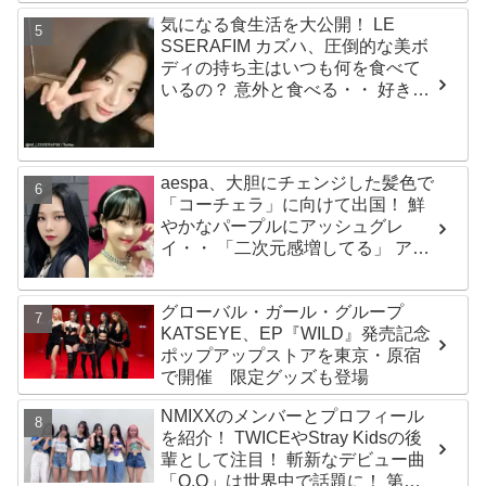
を語る「ずっと夢見てたステー
気になる食生活を大公開！ LE
ジ…嬉しくて光栄」
SSERAFIM カズハ、圧倒的な美ボ
ディの持ち主はいつも何を食べて
いるの？ 意外と食べる・・ 好きな
ものを食べつつ健康を維持する方
法とは？
aespa、大胆にチェンジした髪色で
「コーチェラ」に向けて出国！ 鮮
やかなパープルにアッシュグレ
イ・・ 「二次元感増してる」 アバ
ターと完全一致のその姿に悶絶
グローバル・ガール・グループ
KATSEYE、EP『WILD』発売記念
ポップアップストアを東京・原宿
で開催 限定グッズも登場
NMIXXのメンバーとプロフィール
を紹介！ TWICEやStray Kidsの後
輩として注目！ 斬新なデビュー曲
「O.O」は世界中で話題に！ 第４