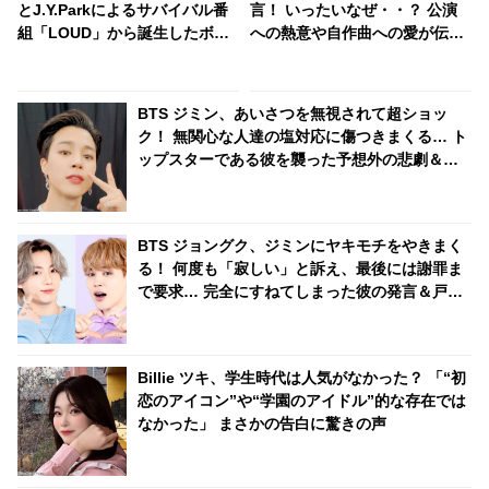
とJ.Y.Parkによるサバイバル番
言！ いったいなぜ・・？ 公演
組「LOUD」から誕生したボー
への熱意や自作曲への愛が伝わ
イズグループ“TNX”、５月17日
る理由に感激
に待望のデビューへ
BTS ジミン、あいさつを無視されて超ショッ
ク！ 無関心な人達の塩対応に傷つきまくる… ト
ップスターである彼を襲った予想外の悲劇＆彼
の切ない本音にファンも涙「抱きしめてあげた
い」
BTS ジョングク、ジミンにヤキモチをやきまく
る！ 何度も「寂しい」と訴え、最後には謝罪ま
で要求… 完全にすねてしまった彼の発言＆戸惑
うジミンのリアクションがかわいすぎる
Billie ツキ、学生時代は人気がなかった？ 「“初
恋のアイコン”や“学園のアイドル”的な存在では
なかった」 まさかの告白に驚きの声