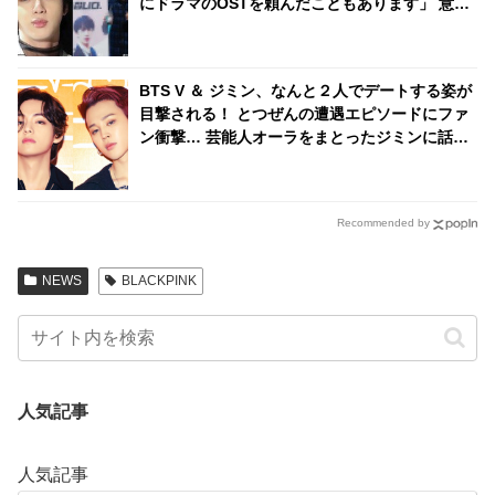
にドラマのOSTを頼んだこともあります」 意外
な交友関係はどのようにして生まれた・・？
BTS V ＆ ジミン、なんと２人でデートする姿が
目撃される！ とつぜんの遭遇エピソードにファ
ン衝撃… 芸能人オーラをまとったジミンに話し
かけた際のリアクションまでかわいすぎると注
目殺到
Recommended by
NEWS
BLACKPINK
人気記事
人気記事