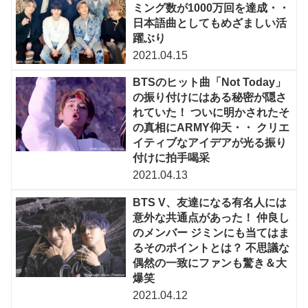
ミング数が1000万回を達成・・
日本語曲としてもめざましい活
躍ぶり
2021.04.15
BTSのヒット曲「Not Today」
の振り付けにはある秘密が隠さ
れていた！ ついに明かされたそ
の真相にARMY仰天・・ クリエ
イティブなアイデアが光る振り
付けに拍手喝采
2021.04.13
BTS V、友達になる有名人には
意外な共通点があった！ 仲良し
のメンバー ジミンにも当てはま
るそのポイントとは？ 不思議な
偶然の一致にファンも驚き＆大
爆笑
2021.04.12