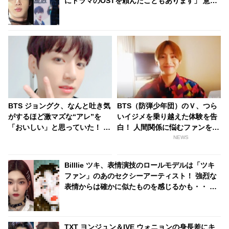
にドラマのOSTを頼んだこともあります」 意外
な交友関係はどのようにして生まれた・・？
BTS ジョングク、なんと吐き気
BTS（防弾少年団）のＶ、つら
がするほど激マズな“アレ”を
いイジメを乗り越えた体験を告
「おいしい」と思っていた！ 明
白！ 人間関係に悩むファンを勇
らかになった当時のエピソード
気づける
NEWS
＆ジョングクの味覚にびっく
り… メンバーのだれもが酷評し
Billlie ツキ、表情演技のロールモデルは「ツキ
たその食べ物の正体とは
ファン」のあのセクシーアーティスト！ 強烈な
表情からは確かに似たものを感じるかも・・ 相
思相愛だった２人に感激
TXT ヨンジュン＆IVE ウォニョンの身長差にキ