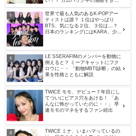
い！？ カムバック中の過酷すぎる
スケジュールに衝撃
世界で最も人気のあるK-POPアー
ティストは誰？ １位はやっぱり
BTS、気になる２位、３位は…？
日本のランキングにはKARA、少女
時代もランクイン！ 各国の個性あ
ふれるデータに注目殺到
LE SSERAFIMのメンバーを動物に
例えると？ ミーアキャットにフク
ロウに・・ 「動物MBTI診断」の結
果を性格とともに解説
TWICE モモ、デビュー７年目にし
てついにピアス穴をあける！ 「あ
んなに怖がっていたのに・・」 早
速モモのマネをするファン続出
TWICE ミナ、いまハマっているの