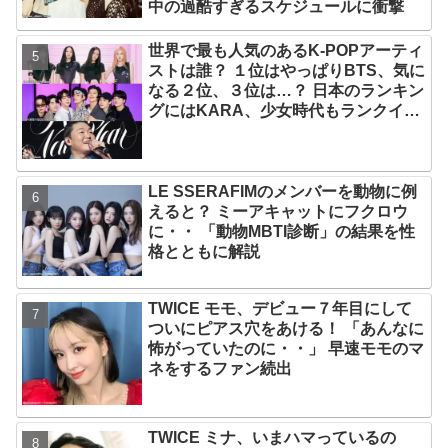
中の過酷すぎるスケジュールに衝撃
世界で最も人気のあるK-POPアーティ
ストは誰？ １位はやっぱりBTS、気に
なる２位、３位は…？ 日本のランキン
グにはKARA、少女時代もランクイ
ン！ 各国の個性あふれるデータに注目
殺到
LE SSERAFIMのメンバーを動物に例
えると？ ミーアキャットにフクロウ
に・・ 「動物MBTI診断」の結果を性
格とともに解説
TWICE モモ、デビュー７年目にして
ついにピアス穴をあける！ 「あんなに
怖がっていたのに・・」 早速モモのマ
ネをするファン続出
TWICE ミナ、いまハマっているの