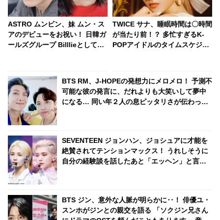
ASTRO ムンビン、妹 ムン・ス
TWICE サナ、睡眠時間は〇時間
アのデビューをお祝い！ 日韓ガ
が当たり前！？ 多忙すぎるK-
ールズグループ Billlieとしてデ
POPアイドルのタイムスケジュ
ビューした彼女をセンスあふれ
ールにビックリ
る投稿で祝福
BTS RM、J-HOPEの発想力にメロメロ！ 予測不
可能な彼の発言に、だれよりも大笑いして夢中
になる… 同い年２人の息ピッタリさが伝わって
くるようなやりとりにファンも爆笑
SEVENTEEN ジョンハン、ジョシュアに才能を
絶賛されてテンションマックス！ うれしそうに
自分の経験談を話したあと「エッヘン」と言わ
んばかりの得意げな表情・・ ジョシュアの一言
で超舞い上がるジョンハンにほっこり
BTS ジン、意外な人脈が明らかに‥！ 俳優ユ・
スンホがジンとの親交を語る 「ソクジン兄さん