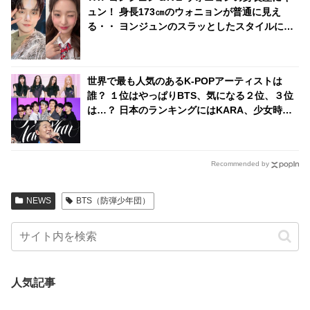
ュン！ 身長173㎝のウォニョンが普通に見え
る・・ ヨンジュンのスラッとしたスタイルに視
線くぎ付け
世界で最も人気のあるK-POPアーティストは
誰？ １位はやっぱりBTS、気になる２位、３位
は…？ 日本のランキングにはKARA、少女時代
もランクイン！ 各国の個性あふれるデータに注
目殺到
Recommended by
NEWS
BTS（防弾少年団）
人気記事