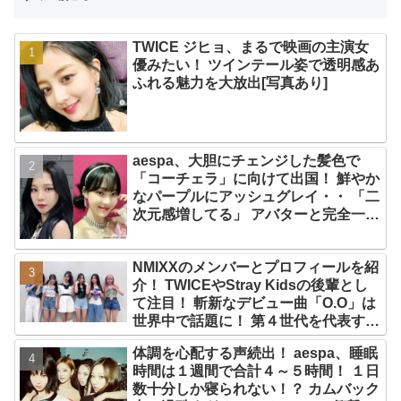
TWICE ジヒョ、まるで映画の主演女
優みたい！ ツインテール姿で透明感あ
ふれる魅力を大放出[写真あり]
aespa、大胆にチェンジした髪色で
「コーチェラ」に向けて出国！ 鮮やか
なパープルにアッシュグレイ・・ 「二
次元感増してる」 アバターと完全一致
のその姿に悶絶
NMIXXのメンバーとプロフィールを紹
介！ TWICEやStray Kidsの後輩とし
て注目！ 斬新なデビュー曲「O.O」は
世界中で話題に！ 第４世代を代表する
美女ソリュンをはじめ、全員ビジュア
体調を心配する声続出！ aespa、睡眠
ルメンバーといわれるその魅力をチェ
時間は１週間で合計４～５時間！ １日
ック
数十分しか寝られない！？ カムバック