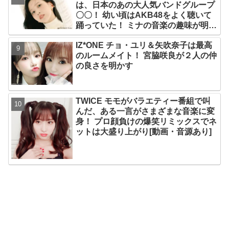
は、日本のあの大人気バンドグループ
〇〇！ 幼い頃はAKB48をよく聴いて
踊っていた！ ミナの音楽の趣味が明ら
かに
IZ*ONE チョ・ユリ＆矢吹奈子は最高
のルームメイト！ 宮脇咲良が２人の仲
の良さを明かす
TWICE モモがバラエティー番組で叫
んだ、ある一言がさまざまな音楽に変
身！ プロ顔負けの爆笑リミックスでネ
ットは大盛り上がり[動画・音源あり]