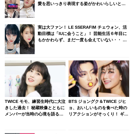
愛を思いっきり表現する姿がかわいらしいと話
題に
実は大ファン！ LE SSERAFIM チェウォン、活
動目標は「IUに会うこと」！ 芸能生活６年目に
もかかわらず、まだ一度も会えていない・・ 切
実な願いを告白
TWICE モモ、練習生時代に大泣
BTS ジョングク＆TWICE ジヒ
きした過去！ 秘蔵映像とともに
ョ、おいしいものを食べた時の
メンバーが当時の心境を語る
リアクションがそっくり！ ギュ
［動画］
ッと眉間にしわを寄せて・・ あ
まりのシンクロ具合に大爆笑