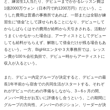
と、練習生1人当たり、デビューまでかかるレッスン費は
1億2000万ウォン（日本円で約1200万円）だという。こ
うした費用は普通の事務所であれば、一部または全額が練
習生に“借金”として課せられることになり、デビューして
からしばらくはその費用が給料から天引きされる。活動が
うまくいかなかった場合は、アーティストとしてデビュー
しても給料がもらえず、解散して借金だけが残る場合もあ
るという。一方、BigHitエンタや３大事務所では、レッス
ン費が100％会社負担で、デビュー時からアーティストに
収入が入るという。
また、デビュー内定グループが決定すると、デビューの最
長1年半前から宿舎での共同生活がスタートする。それぞ
れがデビューのための準備をしながら、3～6ヶ月の間、
メンバー同士がお互いに評価をし合うという。この期間に
グループの方向性、メンバーのポジション、リーダーが決