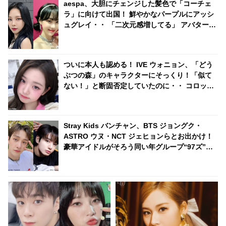
aespa、大胆にチェンジした髪色で「コーチェ
ラ」に向けて出国！ 鮮やかなパープルにアッシ
ュグレイ・・ 「二次元感増してる」 アバターと
完全一致のその姿に悶絶
ついに本人も認める！ IVE ウォニョン、「どう
ぶつの森」のキャラクターにそっくり！「似て
ない！」と断固否定していたのに・・ コロッと
意見変えたのはいったいナゼ？ かわいすぎる理
由にファン悶絶
Stray Kids バンチャン、BTS ジョングク・
ASTRO ウヌ・NCT ジェヒョンらとお出かけ！
豪華アイドルがそろう同い年グループ“97ズ”に
仲間入り・・ ジョングクの英語力アップにも納
得