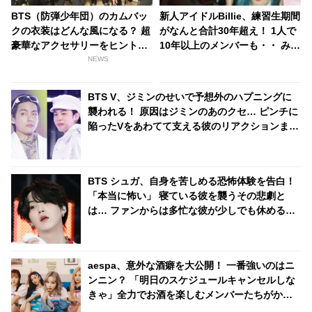
BTS（防弾少年団）のカムバッ
新人アイドルBillie、練習生期間
クの衣装はどんな風になる？ 超
がなんと合計30年超え！ 1人で
豪華なアクセサリーをヒントに
10年以上のメンバーも・・ みん
ファンの妄想膨らむ
な若いのに修業期間が超長いと
NEWS
話題に、「ガルプラ」10位キ
ム・スヨンも合流へ
BTS V、ジミンのせいで予想外のハプニングに
襲われる！ 原因はジミンのあのクセ… ピンチに
陥ったVをあわてて支える彼のリアクションまで
かわいすぎるとファンくぎづけ
BTS シュガ、自身を苦しめる恐怖体験を告白！
「本当に怖い」 寝ている彼を襲うその悲劇と
は… ファンからは多忙な彼が少しでも休めるよ
うに願う声続々
aespa、意外な酒癖を大公開！ 一番強いのはニ
ンニン？ 「明日のスケジュールキャンセルしな
きゃ」全力でお酒を楽しむメンバーたちがかわ
いすぎる