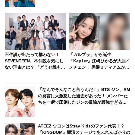
不仲説が出たって構わない！
「ガルプラ」から誕生
SEVENTEEN、不仲説を気にし
『Kep1er』江崎ひかるが大胆イ
ない理由とは？ 「どうせ誰も信
メチェン！ 黒髪ミディアムから
じない」 メンバーの固い絆がわ
ハイトーンのロングヘアへ！？
かる一言にファン感動
新たな魅力が大爆発なひかるの
最新ビジュアルにデビューへの
「なんでそんなこと言うんだ！」BTS ジン、RM
期待高まる
の発言に大激怒した過去があった！ メンバーた
ちを一瞬で圧倒したジンの反論が最強すぎる…
滑舌もテンションも100点満点なジンの姿にファ
ンから「何度見ても面白い」の声殺到
ATEEZ ウヨンはStray Kidsのファン代表！？
『KINGDOM』競演ステージであふれんばかりの