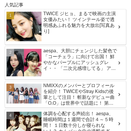
人気記事
TWICE ジヒョ、まるで映画の主演
女優みたい！ ツインテール姿で透
明感あふれる魅力を大放出[写真あ
り]
aespa、大胆にチェンジした髪色で
「コーチェラ」に向けて出国！ 鮮
やかなパープルにアッシュグレ
イ・・ 「二次元感増してる」 アバ
ターと完全一致のその姿に悶絶
NMIXXのメンバーとプロフィール
を紹介！ TWICEやStray Kidsの後
輩として注目！ 斬新なデビュー曲
「O.O」は世界中で話題に！ 第４
世代を代表する美女ソリュンをは
体調を心配する声続出！ aespa、
じめ、全員ビジュアルメンバーと
睡眠時間は１週間で合計４～５時
いわれるその魅力をチェック
間！ １日数十分しか寝られな