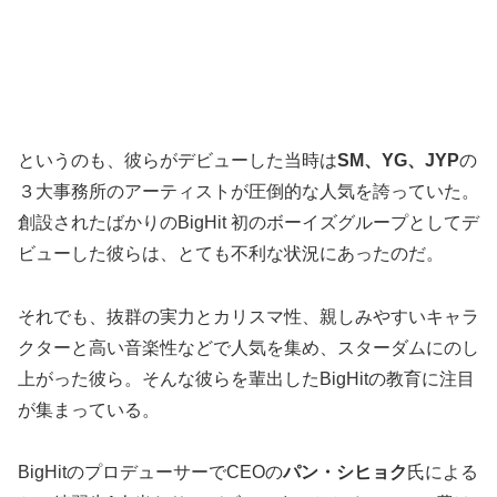
というのも、彼らがデビューした当時は
SM、YG、JYP
の
３大事務所のアーティストが圧倒的な人気を誇っていた。
創設されたばかりのBigHit 初のボーイズグループとしてデ
ビューした彼らは、とても不利な状況にあったのだ。
それでも、抜群の実力とカリスマ性、親しみやすいキャラ
クターと高い音楽性などで人気を集め、スターダムにのし
上がった彼ら。そんな彼らを輩出したBigHitの教育に注目
が集まっている。
BigHitのプロデューサーでCEOの
パン・シヒョク
氏による