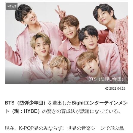
NEWS
BTS（防弾少年団）
2021.04.18
BTS（防弾少年団）
を輩出した
Bighitエンターテインメン
ト（現：HYBE）
の驚きの育成法が話題になっている。
現在、K-POP界のみならず、世界の音楽シーンで飛ぶ鳥