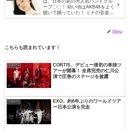
は、日本のあの大人気バンドグル
ープ〇〇！ 幼い頃はAKB48をよく
聴いて踊っていた！ ミナの音楽の
趣味が明らかに
08mz
こちらも読まれています！
CORTIS、デビュー後初の単独ツ
EVENTS
アーが開幕！ 全席完売の仁川公
演で圧巻のステージを披露
EXO、約6年ぶりのワールドツア
EVENTS
ー日本公演を完走