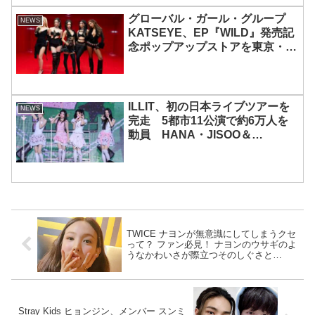
グローバル・ガール・グループ
NEWS
KATSEYE、EP『WILD』発売記
念ポップアップストアを東京・原
宿で開催 限定グッズも登場
ILLIT、初の日本ライブツアーを
NEWS
完走 5都市11公演で約6万人を
動員 HANA・JISOO＆
MOMOKAとのスペシャルコラボ
も実現
TWICE ナヨンが無意識にしてしまうクセ
って？ ファン必見！ ナヨンのウサギのよ
うなかわいさが際立つそのしぐさと
は・・？
Stray Kids ヒョンジン、メンバー スンミ