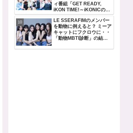
ィ番組「GET READY,
ビジュアルメンバーといわ
iKON TIME!～iKONICのた
れるその魅力をチェック
めなら～ 」が、７月７日か
LE SSERAFIMのメンバー
らMnetで放送・配信スター
を動物に例えると？ ミーア
ト
キャットにフクロウに・・
「動物MBTI診断」の結果
を性格とともに解説