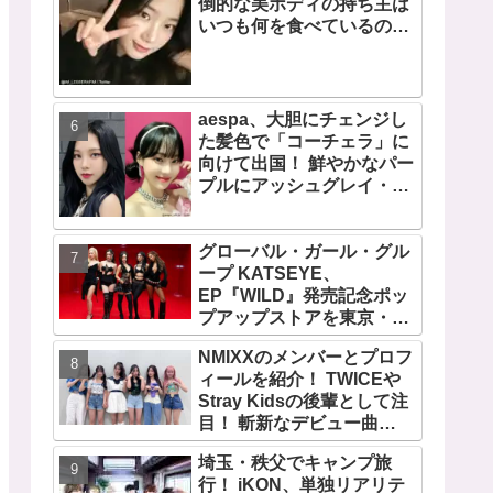
倒的な美ボディの持ち主は
いつも何を食べているの？
意外と食べる・・ 好きなも
のを食べつつ健康を維持す
る方法とは？
aespa、大胆にチェンジし
た髪色で「コーチェラ」に
向けて出国！ 鮮やかなパー
プルにアッシュグレイ・・
「二次元感増してる」 アバ
ターと完全一致のその姿に
グローバル・ガール・グル
悶絶
ープ KATSEYE、
EP『WILD』発売記念ポッ
プアップストアを東京・原
宿で開催 限定グッズも登
NMIXXのメンバーとプロフ
場
ィールを紹介！ TWICEや
Stray Kidsの後輩として注
目！ 斬新なデビュー曲
「O.O」は世界中で話題
埼玉・秩父でキャンプ旅
に！ 第４世代を代表する美
行！ iKON、単独リアリテ
女ソリュンをはじめ、全員