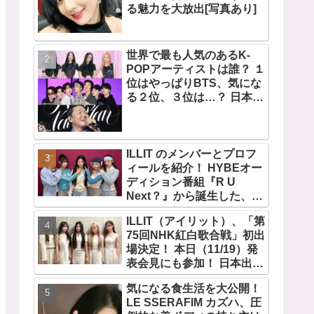
る魅力を大放出[写真あり]
世界で最も人気のあるK-
POPアーティストは誰？ １
位はやっぱりBTS、気にな
る２位、３位は…？ 日本の
ランキングにはKARA、少
女時代もランクイン！ 各国
の個性あふれるデータに注
目殺到
ILLIT のメンバーとプロフ
ィールを紹介！ HYBEオー
ディション番組『R U
Next？』から誕生した、日
本人のイロハとモカを含む
ILLIT（アイリット）、「第
5人組ガールズグループ！
75回NHK紅白歌合戦」初出
デビュー曲「Magnetic」が
場決定！ 本日（11/19）発
いきなりの大ヒット
表会見にも参加！ 日本出身
のイロハとモカ、意気込み
気になる食生活を大公開！
を語る「ずっと夢見てたス
LE SSERAFIM カズハ、圧
テージ…嬉しくて光栄」