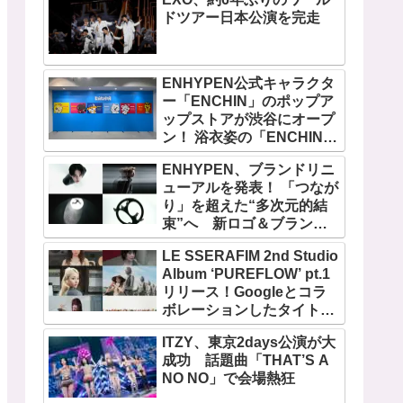
ドツアー日本公演を完走
ENHYPEN公式キャラクタ
ー「ENCHIN」のポップア
ップストアが渋谷にオープ
ン！ 浴衣姿の「ENCHIN」
が登場
ENHYPEN、ブランドリニ
ューアルを発表！ 「つなが
り」を超えた“多次元的結
束”へ 新ロゴ＆ブランド
フィルム公開
LE SSERAFIM 2nd Studio
Album ‘PUREFLOW’ pt.1
リリース！Googleとコラ
ボレーションしたタイトル
曲「BOOMPALA」MVも公
ITZY、東京2days公演が大
開
成功 話題曲「THAT’S A
NO NO」で会場熱狂