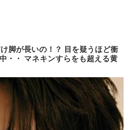
れだけ脚が長いの！？ 目を疑うほど衝
中・・ マネキンすらをも超える黄