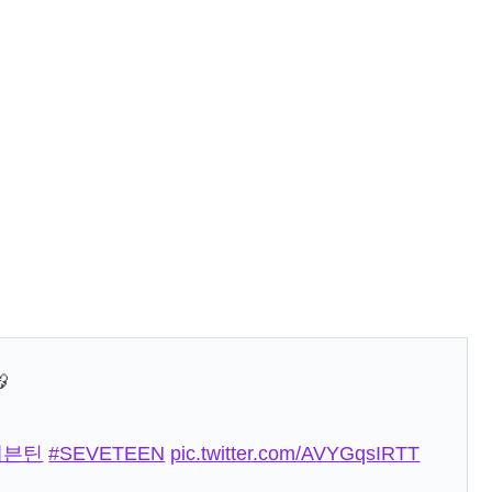

세븐틴
#SEVETEEN
pic.twitter.com/AVYGqsIRTT