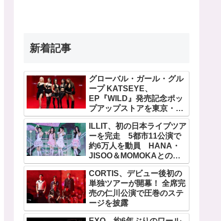
新着記事
グローバル・ガール・グル
ープ KATSEYE、
EP『WILD』発売記念ポッ
プアップストアを東京・原
宿で開催 限定グッズも登
ILLIT、初の日本ライブツア
場
ーを完走 5都市11公演で
約6万人を動員 HANA・
JISOO＆MOMOKAとのス
ペシャルコラボも実現
CORTIS、デビュー後初の
単独ツアーが開幕！ 全席完
売の仁川公演で圧巻のステ
ージを披露
EXO、約6年ぶりのワール