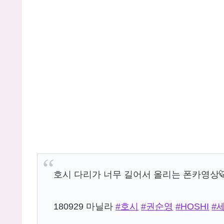
호시 다리가 너무 길어서 올리는 폰카영상
180929 마닐라
#호시
#권순영
#HOSHI
#