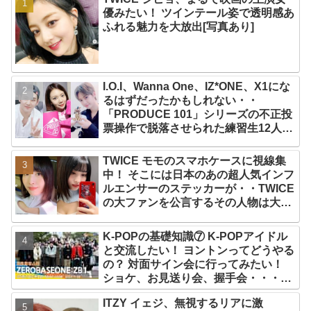
優みたい！ ツインテール姿で透明感あ
ふれる魅力を大放出[写真あり]
I.O.I、Wanna One、IZ*ONE、X1にな
るはずだったかもしれない・・
「PRODUCE 101」シリーズの不正投
票操作で脱落させられた練習生12人の
氏名が公表
TWICE モモのスマホケースに視線集
中！ そこには日本のあの超人気インフ
ルエンサーのステッカーが・・TWICE
の大ファンを公言するその人物は大よ
ろこび！ まさに「成功したファン」だ
と話題沸騰
K-POPの基礎知識⑦ K-POPアイドル
と交流したい！ ヨントンってどうやる
の？ 対面サイン会に行ってみたい！
ショケ、お見送り会、握手会・・・リ
リースイベントあれこれを紹介
ITZY イェジ、無視するリアに激