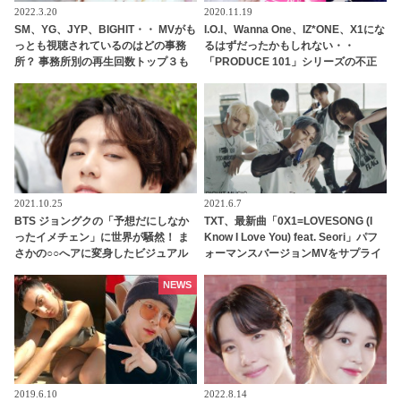
2022.3.20
2020.11.19
SM、YG、JYP、BIGHIT・・ MVがも
I.O.I、Wanna One、IZ*ONE、X1にな
っとも視聴されているのはどの事務
るはずだったかもしれない・・
所？ 事務所別の再生回数トップ３も
「PRODUCE 101」シリーズの不正
明らかに・・ BTS、BLACKPINK、
投票操作で脱落させられた練習生12
TWICEをおさえて堂々の１位に輝い
人の氏名が公表
たのは？
2021.10.25
2021.6.7
BTS ジョングクの「予想だにしなか
TXT、最新曲「0X1=LOVESONG (I
ったイメチェン」に世界が騒然！ ま
Know I Love You) feat. Seori」パフ
さかの○○へアに変身したビジュアル
ォーマンスバージョンMVをサプライ
がどこかヤンチャでセクシーすぎ
ズ公開！ ディテールのダンスライン
る… 落ち着いた黒髪からガラリと雰
まで生かした完成度の高いパフォー
NEWS
囲気を変えた美貌に驚きを隠せない
マンスを実現
声殺到
2019.6.10
2022.8.14