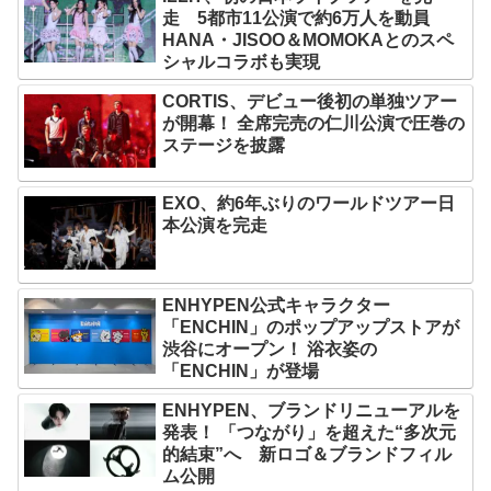
走 5都市11公演で約6万人を動員
HANA・JISOO＆MOMOKAとのスペ
シャルコラボも実現
CORTIS、デビュー後初の単独ツアー
が開幕！ 全席完売の仁川公演で圧巻の
ステージを披露
EXO、約6年ぶりのワールドツアー日
本公演を完走
ENHYPEN公式キャラクター
「ENCHIN」のポップアップストアが
渋谷にオープン！ 浴衣姿の
「ENCHIN」が登場
ENHYPEN、ブランドリニューアルを
発表！ 「つながり」を超えた“多次元
的結束”へ 新ロゴ＆ブランドフィル
ム公開