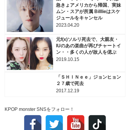
急きょアメリカから帰国、実妹
ムン・スアが所属 Billlieはスケ
ジュールをキャンセル
2023.04.20
元f(x)ソルリ死去で、大親友・
IUのあの楽曲が再びチャートイ
ン・・多くの人が故人を偲ぶ
2019.10.15
「ＳＨＩＮｅｅ」ジョンヒョン
２７歳で死去
2017.12.19
KPOP monster SNSをフォロー！