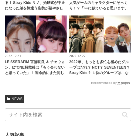
る！ Stray Kids リノ、始球式が中止
人気ゲームのキャラクターにそっく
になった弟を気遣う姿勢が超やさし
り！？「○○に似ていると思います」
い！ 「（球技は苦手だけど）一緒に
と正直な本音を自ら告白・・ あまり
キャッチボールしてあげる」
にもそっくりな見た目にファン大爆
笑「客観的な視点で自分を見てるね
ｗｗ」
2022.12.31
2022.12.27
LE SSERAFIM 宮脇咲良 ＆ チェウォ
2022年、もっとも多忙を極めたグル
ン、IZ*ONE解散後は「もう会わない
ープはだれ？ NCT？ SEVENTEEN？
と思っていた」！ 運命的にまた同じ
Stray Kids？ １位のグループは、な
グループで活動することになった２
んと年間1,847件ものスケジュールを
Recommended by
人が正直な心境を告白
こなす
NEWS
人気記事