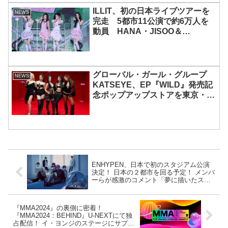
ILLIT、初の日本ライブツアーを
NEWS
完走 5都市11公演で約6万人を
動員 HANA・JISOO＆
MOMOKAとのスペシャルコラボ
も実現
グローバル・ガール・グループ
NEWS
KATSEYE、EP『WILD』発売記
念ポップアップストアを東京・原
宿で開催 限定グッズも登場
ENHYPEN、日本で初のスタジアム公演
決定！ 日本の２都市を回る予定！ メンバ
ーらが感激のコメント「夢に描いたスタ
ジアム公演が…」
『MMA2024』の裏側に密着！
『MMA2024：BEHIND』U-NEXTにて独
占配信！ イ・ヨンジのステージにサプラ