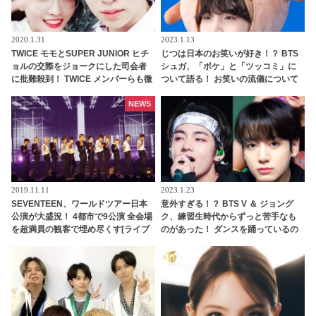
2020.1.31
2023.1.13
TWICE モモとSUPER JUNIOR ヒチ
じつは日本のお笑いが好き！？ BTS
ョルの交際をジョークにした司会者
シュガ、「ボケ」と「ツッコミ」に
に批難殺到！ TWICE メンバーらも微
ついて語る！ お笑いの流儀について
妙な反応
熱弁・・ 意外すぎる一面に注目集中
NEWS
2019.11.11
2023.1.23
SEVENTEEN、ワールドツアー日本
意外すぎる！？ BTS V ＆ ジョング
公演が大盛況！ 4都市で9公演 全会場
ク、練習生時代からずっと苦手なも
を超満員の観客で埋め尽くす[ライブ
のがあった！ ダンスを踊っているの
レポート]
にどうしてできないの？ 顔を歪めな
がら痛みに耐える彼らの姿にくぎづ
け