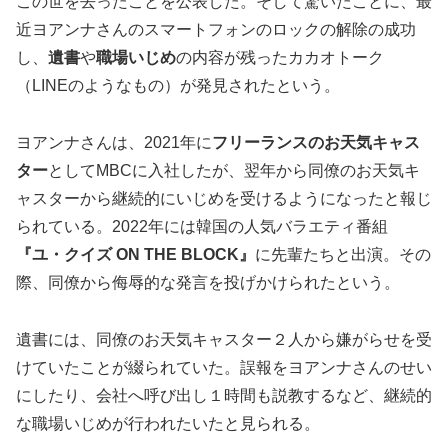
この世を去ったことを公表した。そして驚いたことに、最
近ヨアンナさんのスマートフォンのロックの解除の成功
し、
遺書
や
職場いじめ
の内容が残ったカカオトーク
（LINEのようなもの）が発見されたという。
ヨアンナさんは、2021年に
フリーランスのお天気キャス
ター
としてMBCに入社したが、翌年から同僚のお天気キ
ャスターから継続的にいじめを受けるようになったと報じ
られている。2022年には韓国の人気バラエティ番組
『ユ・クイズ ON THE BLOCK』
に先輩たちと出演。その
際、同僚から侮辱的な発言を投げかけられたという。
遺書には、同僚のお天気キャスター２人から嫌がらせを受
けていたことが綴られていた。誤報をヨアンナさんのせい
にしたり、会社へ呼び出し１時間も説教するなど、継続的
な職場いじめが行われたいたと見られる。