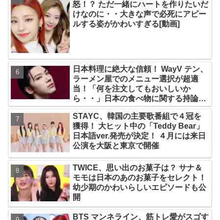
怒！？ ただ一緒にハートを作りたいだ
けなのに・・大きな声で必死にアピー
ルする姿がかわいすぎる[動画]
日本料理に絶大な信頼！ WayV テン、
ラーメン屋でのメニュー選択が超適
当！「何を注文してもおいしいか
ら・・」日本の食べ物に関する持論を
明かす
STAYC、韓国の主要歌番組で４冠を
獲得！ 大ヒット中の「Teddy Bear」
日本語ver.発売が決定！ ４月には来日
公演を大阪と東京で開催
TWICE、思い出のお菓子は？ サナ＆
モモは日本のあのお菓子をセレクト！
幼少期のかわいらしいエピソードも公
開
BTS マンネライン、筋トレ愛がスゴす