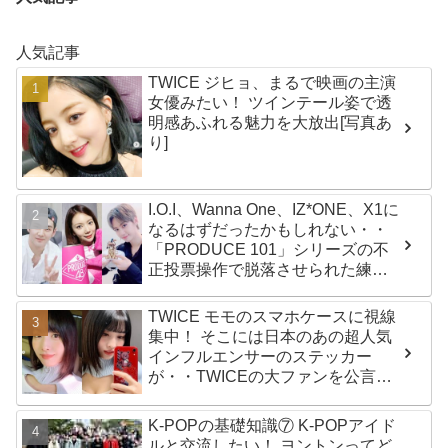
人気記事
TWICE ジヒョ、まるで映画の主演
女優みたい！ ツインテール姿で透
明感あふれる魅力を大放出[写真あ
り]
I.O.I、Wanna One、IZ*ONE、X1に
なるはずだったかもしれない・・
「PRODUCE 101」シリーズの不
正投票操作で脱落させられた練習
生12人の氏名が公表
TWICE モモのスマホケースに視線
集中！ そこには日本のあの超人気
インフルエンサーのステッカー
が・・TWICEの大ファンを公言す
るその人物は大よろこび！ まさに
「成功したファン」だと話題沸騰
K-POPの基礎知識⑦ K-POPアイド
ルと交流したい！ ヨントンってど