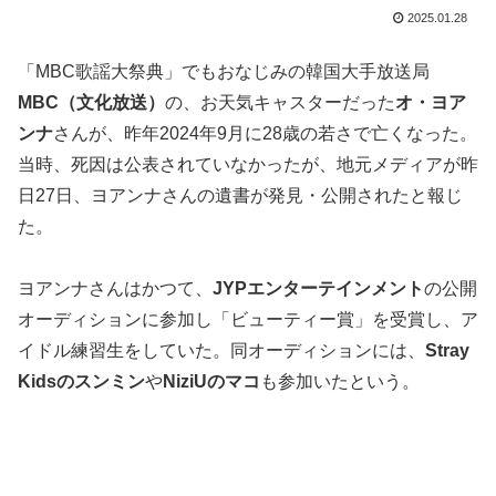
2025.01.28
「MBC歌謡大祭典」でもおなじみの韓国大手放送局
MBC（文化放送）
の、お天気キャスターだった
オ・ヨア
ンナ
さんが、昨年2024年9月に28歳の若さで亡くなった。
当時、死因は公表されていなかったが、地元メディアが昨
日27日、ヨアンナさんの遺書が発見・公開されたと報じ
た。
ヨアンナさんはかつて、
JYPエンターテインメント
の公開
オーディションに参加し「ビューティー賞」を受賞し、ア
イドル練習生をしていた。同オーディションには、
Stray
Kidsのスンミン
や
NiziUのマコ
も参加いたという。