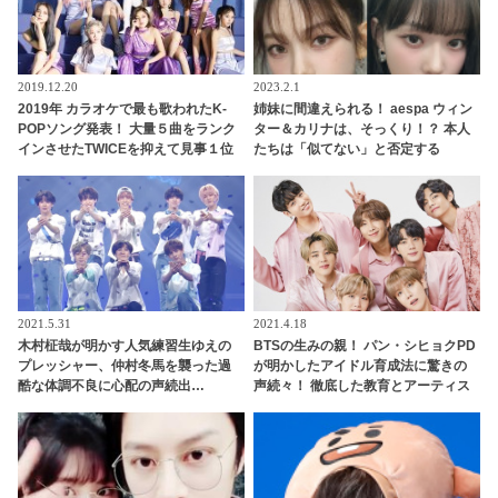
2019.12.20
2023.2.1
2019年 カラオケで最も歌われたK-
姉妹に間違えられる！ aespa ウィン
POPソング発表！ 大量５曲をランク
ター＆カリナは、そっくり！？ 本人
インさせたTWICEを抑えて見事１位
たちは「似てない」と否定する
に輝いたのはあのガールズグループ
も・・認めざるを得ない証言＆出来
事が頻発
2021.5.31
2021.4.18
木村柾哉が明かす人気練習生ゆえの
BTSの生みの親！ パン・シヒョクPD
プレッシャー、仲村冬馬を襲った過
が明かしたアイドル育成法に驚きの
酷な体調不良に心配の声続出…
声続々！ 徹底した教育とアーティス
「PRODUCE 101 JAPAN 2」（日プ
トファーストの方針に拍手喝采
2）、「Another Day」チームのメン
バー愛＆ステージへの切実な思いに
感動