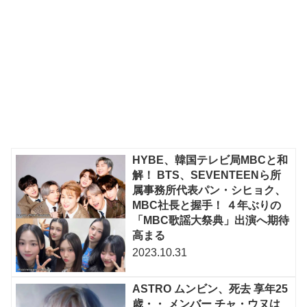
HYBE、韓国テレビ局MBCと和
解！ BTS、SEVENTEENら所
属事務所代表パン・シヒョク、
MBC社長と握手！ ４年ぶりの
「MBC歌謡大祭典」出演へ期待
高まる
2023.10.31
ASTRO ムンビン、死去 享年25
歳・・ メンバー チャ・ウヌは