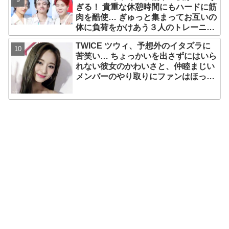
ぎる！ 貴重な休憩時間にもハードに筋
肉を酷使… ぎゅっと集まってお互いの
体に負荷をかけあう３人のトレーニン
グ風景がかわいすぎるとファンくぎづ
TWICE ツウィ、予想外のイタズラに
け
苦笑い… ちょっかいを出さずにはいら
れない彼女のかわいさと、仲睦まじい
メンバーのやり取りにファンはほっこ
り