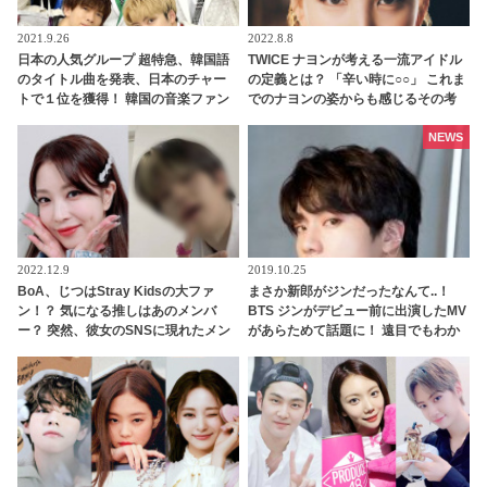
2021.9.26
2022.8.8
日本の人気グループ 超特急、韓国語
TWICE ナヨンが考える一流アイドル
のタイトル曲を発表、日本のチャー
の定義とは？ 「辛い時に○○」 これま
トで１位を獲得！ 韓国の音楽ファン
でのナヨンの姿からも感じるその考
の反応は・・？
えに感動
NEWS
2022.12.9
2019.10.25
BoA、じつはStray Kidsの大ファ
まさか新郎がジンだったなんて..！
ン！？ 気になる推しはあのメンバ
BTS ジンがデビュー前に出演したMV
ー？ 突然、彼女のSNSに現れたメン
があらためて話題に！ 遠目でもわか
バーに興味津々
るワールドワイドハンサムぶりに驚
愕…貴重すぎる映像に感激