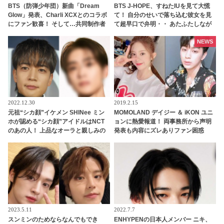
BTS（防弾少年団）新曲「Dream
BTS J-HOPE、すねたIUを見て大慌
Glow」発表、Charli XCXとのコラボ
て！ 自分のせいで落ち込む彼女を見
にファン歓喜！ そして…共同制作者
て超早口で弁明・・ あたふたしなが
が明かすジミンへの思い「彼の夢、
ら説明する姿がかわいすぎる
そして彼の絶望から生まれた歌」
NEWS
2022.12.30
2019.2.15
元祖“シカ顔”イケメン SHINee ミン
MOMOLAND デイジー ＆ iKON ユニ
ホが認める“シカ顔”アイドルはNCT
ョンに熱愛報道！ 両事務所から声明
のあの人！ 上品なオーラと親しみの
発表も内容にズレありファン困惑
ある雰囲気を兼ね備えたイケメンと
は一体ダレ？
2023.5.11
2022.7.7
スンミンのためならなんでもでき
ENHYPENの日本人メンバー ニキ、