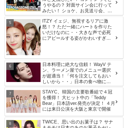
うやるの？ 対面サイン会に行って
みたい！ ショケ、お見送り会、握
手会・・・リリースイベントあれ
ITZY イェジ、無視するリアに激
これを紹介
怒！？ ただ一緒にハートを作りた
いだけなのに・・大きな声で必死
にアピールする姿がかわいすぎる
[動画]
日本料理に絶大な信頼！ WayV テ
ン、ラーメン屋でのメニュー選択
が超適当！「何を注文してもおい
しいから・・」日本の食べ物に関
する持論を明かす
STAYC、韓国の主要歌番組で４冠
を獲得！ 大ヒット中の「Teddy
Bear」日本語ver.発売が決定！ ４月
には来日公演を大阪と東京で開催
TWICE、思い出のお菓子は？ サナ
＆モモは日本のあのお菓子をセレ